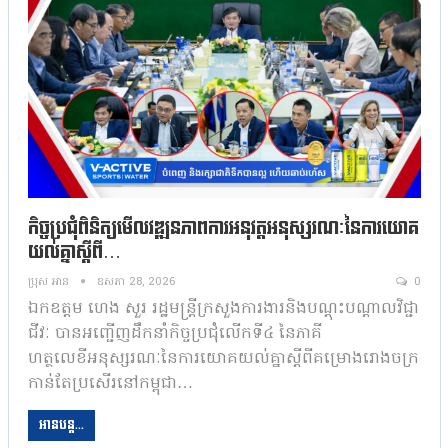
កិច្ចប្រជុំពិនិត្យមើលវឌ្ឍនភាពការអនុវត្តអនុស្សរណៈនៃការយោគ
យល់គ្នាស្ដីពី…
ប្រុស អាន
ឧសភា 28, 2026
0
ឯកឧត្តម ហេង សួរ រដ្ឋមន្ត្រីក្រសួងការងារនិងបណ្តុះបណ្តាលវិជ្ជា
ជីវៈ បានអញ្ជើញដឹកនាំកិច្ចប្រជុំលើកទី៤ នៃភាគី
ហត្ថលេខីអនុស្សរណៈនៃការយោគយល់គ្នាស្ដីពីគម្រោងរោងចក្រ
កាន់តែប្រសើរនៅកម្ពុជា…
អានបន្ត...