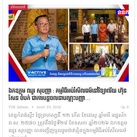
ព័ត៌មានជាតិ
ឯកឧត្តម ឈួរ សុបញ្ញា : កម្មវិធីអប់រំសីលធម៌នៅវិទ្យាល័យ ហ៊ុន
សែន ចំបក់ ជាការបន្តចលនាបណ្តុះបញ្ញា…
TVK Sothun
ឧសភា 29, 2026
0
ខេត្តកំពង់ស្ពឺ៖ ថ្ងៃព្រហស្បតិ៍ ១២ កើត ខែជេស្ធ ឆ្នាំមមី អដ្ឋស័ក
ព.ស. ២៥៧០ ត្រូវនឹងថ្ងៃទី២៨ ខែឧសភា ឆ្នាំ២០២៦ ឯកឧត្តម
ឈួរ សុបញ្ញា បានញ្ជើញចូលរួមជាវាគ្មិនក្នុងកម្មវិធីអប់រំសីលធម៌