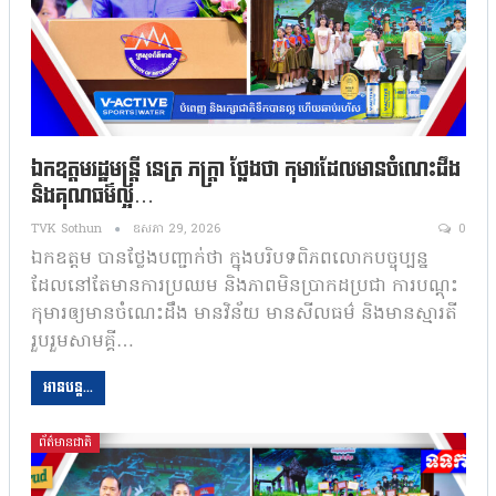
ឯកឧត្តមរដ្ឋមន្ត្រី នេត្រ ភក្ត្រា ថ្លែងថា កុមារដែលមានចំណេះដឹង
និងគុណធម៌ល្អ…
TVK Sothun
ឧសភា 29, 2026
0
ឯកឧត្តម បានថ្លែងបញ្ជាក់ថា ក្នុងបរិបទពិភពលោកបច្ចុប្បន្ន
ដែលនៅតែមានការប្រឈម និងភាពមិនប្រាកដប្រជា ការបណ្តុះ
កុមារឲ្យមានចំណេះដឹង មានវិន័យ មានសីលធម៌ និងមានស្មារតី
រួបរួមសាមគ្គី…
អានបន្ត...
ព័ត៌មានជាតិ