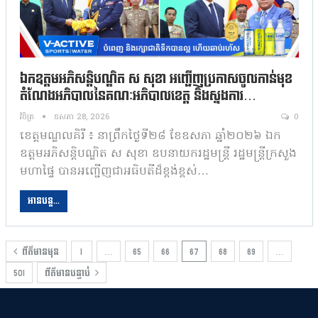
ឯកឧត្តមអភិសន្តិបណ្ឌិត ស សុខា អញ្ជើញប្រកាសចូលកាន់មុខ
តំណែងអភិបាលនៃគណៈអភិបាលខេត្ត និងស្នងការ…
វិចិត្រ
ឧសភា 28, 2026
0
ខេត្តមណ្ឌលគិរី ៖ នាព្រឹកថ្ងៃទី២៨ ខែឧសភា ឆ្នាំ២០២៦ ឯក
ឧត្តមអភិសន្តិបណ្ឌិត ស សុខា ឧបនាយករដ្ឋមន្ត្រី រដ្ឋមន្ត្រីក្រសួង
មហាផ្ទៃ បានអញ្ជើញជាអធិបតីដ៏ខ្ពង់ខ្ពស់…
អានបន្ត...
ព័ត៌មានមុន
1
…
65
66
67
68
69
…
501
ព័ត៌មានបន្ទាប់