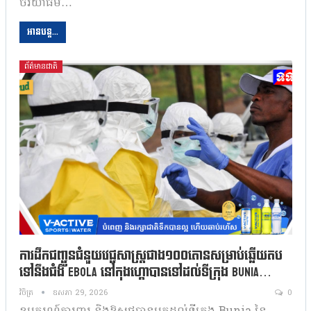
ចរិយាធម៌…
អានបន្ត...
ព័ត៌មានជាតិ
ការដឹកជញ្ជូនជំនួយវេជ្ជសាស្រ្តជាង១០០តោនសម្រាប់ឆ្លើយតប
ទៅនឹងជំងឺ Ebola នៅកុងហ្គោបានទៅដល់ទីក្រុង Bunia…
វិចិត្រ
ឧសភា 29, 2026
0