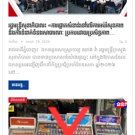
រដ្ឋមន្រ្តីសុខាភិបាល៖ «ការផ្តោតសំខាន់ទៅលើការអប់រំសុខភាព
និងការទំនាក់ទំនងសាធារណៈ ប្រកបដោយប្រសិទ្ធភាព…
ដាលីស
ឧសភា 29, 2026
0
រាជធានីភ្នំពេញ៖ ឯកឧត្តមសាស្ត្រាចារ្យ ឈាង រ៉ា រដ្ឋមន្ត្រីក្រសួង
សុខាភិបាល បានមានប្រសាសន៍យ៉ាងដូច្នេះ នៅក្នុងឱកាសដែល
ឯកឧត្តមអញ្ជើញដឹកនាំកិច្ចប្រជុំប្រចាំខែឧសភា ឆ្នាំ២០២៦
នៅ…
អានបន្ត...
ព័ត៌មានជាតិ