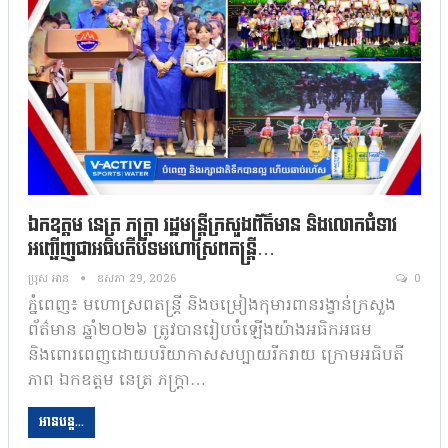
ឯកឧត្តម នេត្រ ភក្ត្រា រដ្ឋមន្ត្រីក្រសួងព័ត៌មាន និងលោកជំទាវ
អញ្ជើញជាអធិបតីបិទមហោស្រពតន្ត្រី…
ប្រុស អាន
ឧសភា 29, 2026
0
ភ្នំពេញ៖ មហោស្រពតន្ត្រី និងចម្រៀងកុមារពានរង្វាន់ក្រសួង
ព័ត៌មាន ឆ្នាំ២០២៦ ត្រូវបានរៀបចំឡើងយ៉ាងអធិកអធម
និងពោរពេញដោយបរិយាកាសសប្បាយរីករាយ ក្រោមអធិបតី
ភាព ឯកឧត្តម នេត្រ ភក្ត្រា…
អានបន្ត...