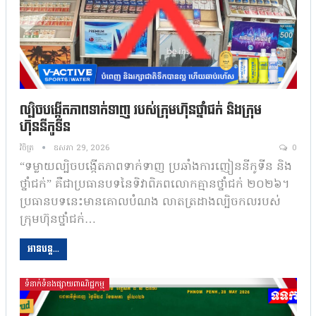
ល្បិចបង្កើតភាពទាក់ទាញ របស់ក្រុមហ៊ុនថ្នាំជក់ និងក្រុម
ហ៊ុននីកូទីន
វិចិត្រ
ឧសភា 29, 2026
0
“ទម្លាយល្បិចបង្កើតភាពទាក់ទាញ ប្រឆាំងការញៀននីកូទីន និង
ថ្នាំជក់” គឺជាប្រធានបទនៃទិវាពិភពលោកគ្មានថ្នាំជក់ ២០២៦។
ប្រធានបទនេះមានគោលបំណង លាតត្រដាងល្បិចកលរបស់
ក្រុមហ៊ុនថ្នាំជក់…
អានបន្ត...
ទំនាក់ទំនងផ្សាយពាណិជ្ជកម្ម