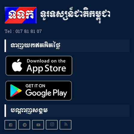
Tel : 017 81 81 07
ទាញយកឥតគិតថ្លៃ
បណ្តាញសង្គម