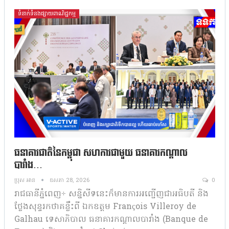
ទំនាក់ទំនងផ្សាយពាណិជ្ជកម្ម
ធនាគារជាតិនៃកម្ពុជា សហការជាមួយ ធនាគារកណ្តាល
បារាំង…
ប្រុស អាន
ឧសភា 28, 2026
0
រាជធានីភ្នំពេញ÷ សន្និសីទនេះក៏មានការអញ្ជើញជាអធិបតី និង
ថ្លែងសុន្ទរកថាគន្លឹះពី ឯកឧត្តម François Villeroy de
Galhau ទេសាភិបាល ធនាគារកណ្តាលបារាំង (Banque de