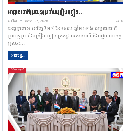
អាជ្ញាធរជាតិប្រយុទ្ធប្រឆាំងគ្រឿងញៀន…
ដាលីស
ឧសភា 28, 2026
0
ខេត្តក្រចេះ៖​ នៅថ្ងៃទី២៨ ខែឧសភា ឆ្នាំ២០២៦ អាជ្ញាធរជាតិ
ប្រយុទ្ធប្រឆាំងគ្រឿងញៀន ក្រសួងទេសចរណ៍ និងរដ្ឋបាលខេត្ត
ក្រចេះ…
អានបន្ត...
ព័ត៌មានជាតិ