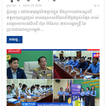
ប្រុស អាន
ឧសភា 28, 2026
0
ភ្នំពេញ ៖ ដោយអនុវត្តយ៉ាងខ្ជាប់ខ្ជួន និងប្រកបដោយស្មារតី
ទទួលខុសត្រូវខ្ពស់ តាមអនុសាសន៍ណែនាំដ៏ខ្ពង់ខ្ពស់បំផុត របស់
សម្តេចមហាបវរធិបតី ហ៊ុន ម៉ាណែត នាយករដ្ឋមន្ត្រី នៃ
ព្រះរាជាណាចក្រកម្ពុជា…
អានបន្ត...
ព័ត៌មានជាតិ