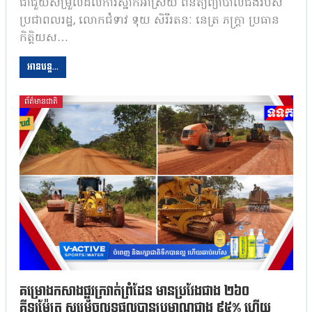
ជាជួយសម្រួលដល់ការស្នាក់អាស្រ័យ ពិនិត្យព្យាបាលជំងឺរបស់
ប្រជាពលរដ្ឋ, លោកជំទាវ ទុយ សិរីរតនៈ នេត្រ ភក្ត្រា ប្រធាន
កិត្តិយស…
អានបន្ត...
ព័ត៌មានជាតិ
គម្រោងកសាងផ្លូវក្រវាត់ព្រំដែន មានប្រវែងជាង ២៦០
គីឡូម៉ែត្រ សម្រេចលទ្ធផលបានប្រមាណជាង ៩៥% ហើយ