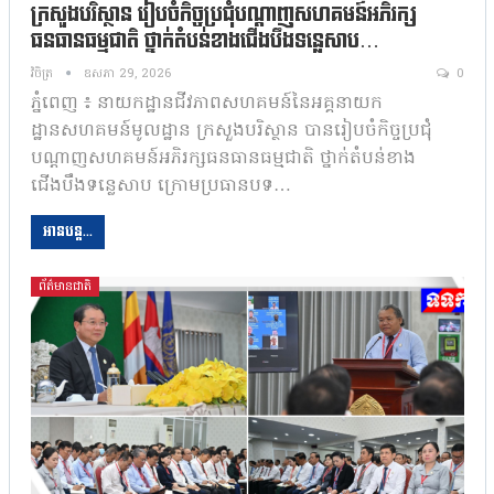
ក្រសួងបរិស្ថាន រៀបចំកិច្ចប្រជុំបណ្តាញសហគមន៍អភិរក្ស
ធនធានធម្មជាតិ ថ្នាក់តំបន់ខាងជើងបឹងទន្លេសាប…
វិចិត្រ
ឧសភា 29, 2026
0
ភ្នំពេញ ៖ នាយកដ្ឋានជីវភាពសហគមន៍នៃអគ្គនាយក
ដ្ឋានសហគមន៍មូលដ្ឋាន ក្រសួងបរិស្ថាន បានរៀបចំកិច្ចប្រជុំ
បណ្តាញសហគមន៍អភិរក្សធនធានធម្មជាតិ ថ្នាក់តំបន់ខាង
ជើងបឹងទន្លេសាប ក្រោមប្រធានបទ…
អានបន្ត...
ព័ត៌មានជាតិ