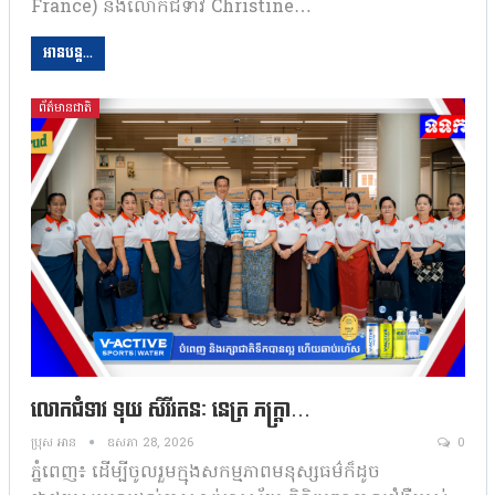
France) និងលោកជំទាវ Christine…
អានបន្ត...
ព័ត៌មានជាតិ
លោកជំទាវ ទុយ សិរីរតនៈ នេត្រ ភក្ត្រា…
ប្រុស អាន
ឧសភា 28, 2026
0
ភ្នំពេញ៖ ដើម្បីចូលរួមក្មុងសកម្មភាពមនុស្សធម៌ក៏ដូច