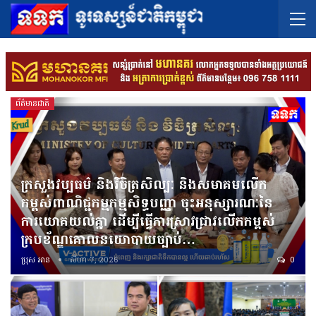
ព័ត៌មានជាតិ
ក្រសួងវប្បធម៌ និងវិចិត្រសិល្បៈ និងសមាគមលើក
កម្ពស់ពាណិជ្ជកម្មកម្មសិទ្ធបញ្ញា ចុះអនុស្សារណៈនៃ
ការយោគយល់គ្នា ដើម្បីធ្វើការស្រាវជ្រាវលើកកម្ពស់
ក្របខ័ណ្ឌគោលនយោបាយច្បាប់…
ប្រុស អាន
សីហា 7, 2026
0