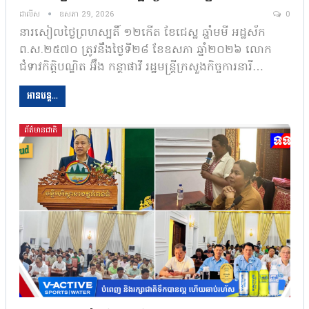
ដាលីស
ឧសភា 29, 2026
0
នារសៀលថ្ងៃព្រហស្បតិ៍ ១២កើត ខែជេស្ឋ ឆ្នាំមមី អដ្ឋស័ក
ព.ស.២៥៧០ ត្រូវនឹងថ្ងៃទី២៨ ខែឧសភា ឆ្នាំ២០២៦ លោក
ជំទាវកិត្តិបណ្ឌិត អ៊ឹង កន្ថាផាវី រដ្ឋមន្ត្រីក្រសួងកិច្ចការនារី…
អានបន្ត...
ព័ត៌មានជាតិ