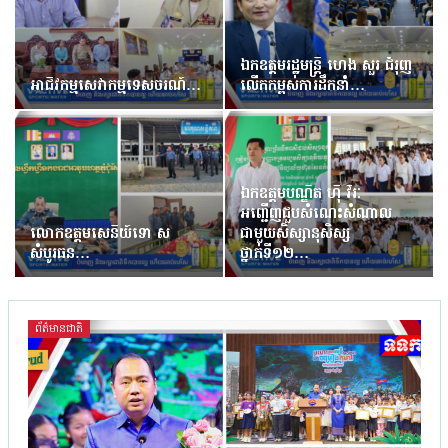
ឯកឧត្តមរដ្ឋមន្រ្តី ហេង សួរ ជំរុញ
អាជីវកម្មសេវាកម្មទេសចរណ៍…
លើកកម្ពស់ការដឹកនាំ…
ឯកឧត្តមបណ្ឌិត ហ៊ឺ វីរៈ
អញ្ជើញជួបសំណេះសំណាល
លោកឧត្តមសេនីយ៍ទោ ស
ជាមួយសិស្សានុសិស្ស
សំបូរធន…
ថ្នាក់ទី១២…
ព័ត៌មានជាតិ