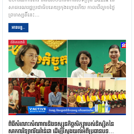
ឧបករណ៍ការពារ និងឱសថបានមកដល់ទីក្រុង Bunia នៃ
សាធារណរដ្ឋប្រជាធិបតេយ្យកុងហ្គោហើយ កាលពីល្ងាចថ្ងៃ
ព្រហស្បតិ៍នេះ…
អានបន្ត...
ព័ត៌មានជាតិ
ពិធីសំណេះសំណាលនិងទស្សនកិច្ចសិក្សារបស់និស្សិតនៃ
សាកលវិទ្យាល័យវ៉ាន់ដា ដើម្បីស្វែងយល់អំពីប្រធានបទ…