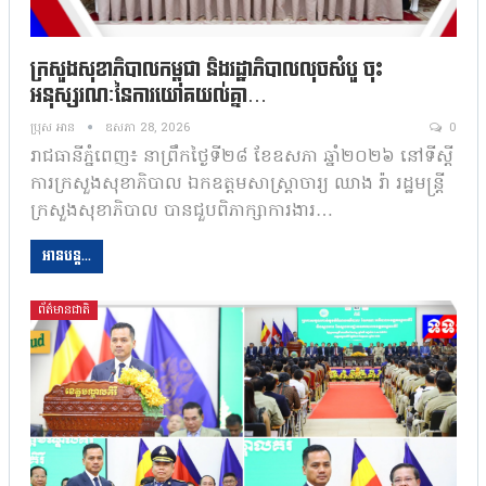
ក្រសួងសុខាភិបាលកម្ពុជា និងរដ្ឋាភិបាលលុចសំបួ ចុះ
អនុស្សរណៈនៃការយោគយល់គ្នា…
ប្រុស អាន
ឧសភា 28, 2026
0
រាជធានីភ្នំពេញ៖ នាព្រឹកថ្ងៃទី២៨ ខែឧសភា ឆ្នាំ២០២៦ នៅទីស្តី
ការក្រសួងសុខាភិបាល ឯកឧត្តមសាស្ត្រាចារ្យ ឈាង រ៉ា រដ្ឋមន្ត្រី
ក្រសួងសុខាភិបាល បានជួបពិភាក្សាការងារ…
អានបន្ត...
ព័ត៌មានជាតិ