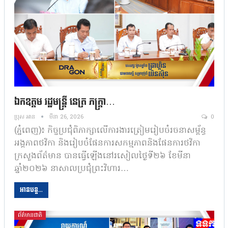
ឯកឧត្តម រដ្ឋមន្ត្រី នេត្រ ភក្ត្រា…
ប្រុស អាន
មីនា 26, 2026
0
(ភ្នំពេញ)៖ កិច្ចប្រជុំពិភាក្សាលើការងារត្រៀមរៀបចំរចនាសម្ព័ន្ធ
អង្គភាពថវិកា និងរៀបចំផែនការសកម្មភាពនិងផែនការថវិកា
ក្រសួងព័ត៌មាន បានធ្វើឡើងនៅរសៀលថ្ងៃទី២៦ ខែមីនា
ឆ្នាំ២០២៦ នាសាលប្រជុំព្រះវិហារ…
អានបន្ត...
ព័ត៌មានជាតិ