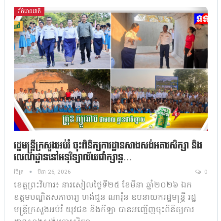
ព័ត៌មានជាតិ
រដ្ឋមន្រ្តីក្រសួងអប់រំ ចុះពិនិត្យការដ្ឋានសាងសង់អគារសិក្សា និង
លេណដ្ឋាននៅអនុវិទ្យាល័យជាំក្សាន្ត…
វិចិត្រ
មីនា 26, 2026
0
ខេត្តព្រះវិហារ៖ នារសៀលថ្ងៃទី២៥ ខែមីនា ឆ្នាំ២០២៦ ឯក
ឧត្តមបណ្ឌិតសភាចារ្យ ហង់ជួន ណារ៉ុន ឧបនាយករដ្ឋមន្ត្រី រដ្ឋ
មន្ត្រីក្រសួងអប់រំ យុវជន និងកីឡា បានអញ្ជើញចុះពិនិត្យការ