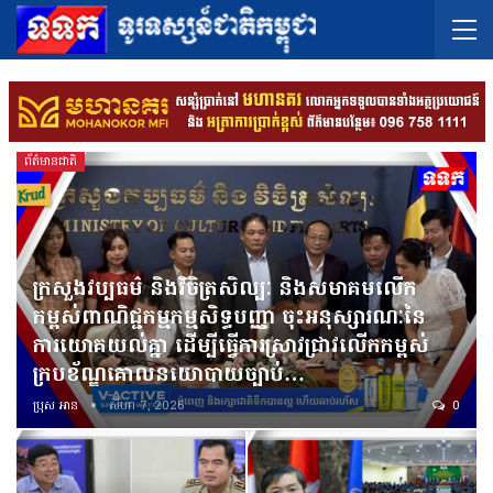
ព័ត៌មានជាតិ
ក្រសួងវប្បធម៌ និងវិចិត្រសិល្បៈ និងសមាគមលើក
កម្ពស់ពាណិជ្ជកម្មកម្មសិទ្ធបញ្ញា ចុះអនុស្សារណៈនៃ
ការយោគយល់គ្នា ដើម្បីធ្វើការស្រាវជ្រាវលើកកម្ពស់
ក្របខ័ណ្ឌគោលនយោបាយច្បាប់…
ប្រុស អាន
សីហា 7, 2026
0