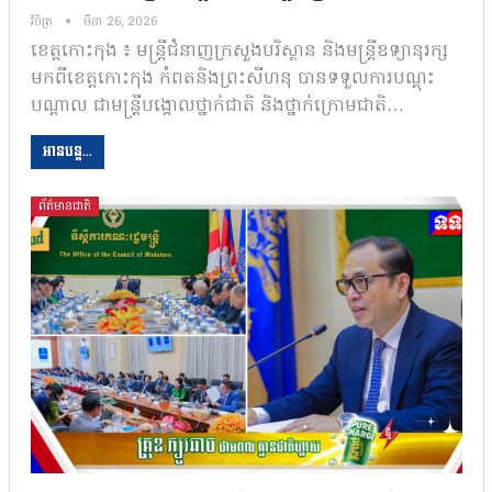
វិចិត្រ
មីនា 26, 2026
ខេត្តកោះកុង ៖ មន្រ្តីជំនាញក្រសួងបរិស្ថាន និងមន្រ្តីឧទ្យានុរក្ស
មកពីខេត្តកោះកុង កំពតនិងព្រះសីហនុ បានទទួលការបណ្តុះ
បណ្តាល ជាមន្ត្រីបង្គោលថ្នាក់ជាតិ និងថ្នាក់ក្រោមជាតិ…
អានបន្ត...
ព័ត៌មានជាតិ