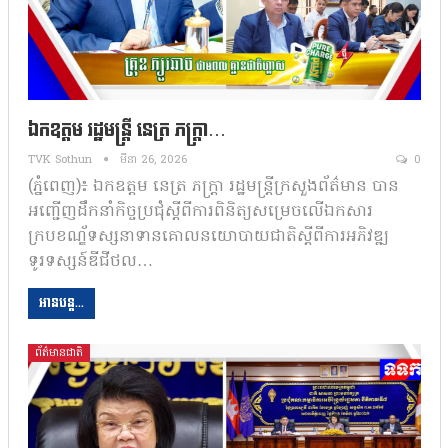
ឯកឧត្តម រដ្ឋមន្ត្រី នេត្រ ភក្ត្រា…
TVK Sothun
មីនា 26, 2026
0
(ភ្នំពេញ)៖ ឯកឧត្តម នេត្រ ភក្ត្រា រដ្ឋមន្ត្រីក្រសួងព័ត៌មាន បាន
អញ្ជើញដឹកនាំកិច្ចប្រជុំស្តីពីការពិនិត្យសម្រេចលើឯកសារ
ក្របខណ័្ឌទស្សនាទានគោលនយោបាយជាតិស្តីពីការអភិវឌ្ឍ
ទូរទស្សន៍ឌីជីថល…
អានបន្ត...
ព័ត៌មានជាតិ