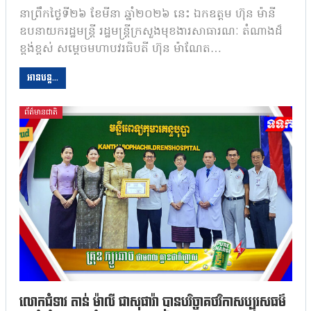
នាព្រឹកថ្ងៃទី២៦ ខែមីនា ឆ្នាំ២០២៦ នេះ ឯកឧត្តម ហ៊ុន ម៉ានី
ឧបនាយករដ្ឋមន្រ្តី រដ្ឋមន្រ្តីក្រសួងមុខងារសាធារណៈ តំណាងដ៏
ខ្ពង់ខ្ពស់ សម្តេចមហាបវរធិបតី ហ៊ុន ម៉ាណែត…
អានបន្ត...
ព័ត៌មានជាតិ
លោកជំទាវ តាន់ ម៉ាលី ជាសុផារ៉ា បានបរិច្ចាគថវិកាសប្បុរសធម៌