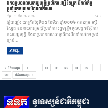
ឯកឧត្តមឧបនាយករដ្ឋមន្រ្តីប្រចាំការ វង្សី វិស្សុត ដឹកនាំកិច្ច
ប្រជុំបូកសរុបសមិទ្ធផលការងារ…
វិចិត្រ
មីនា 26, 2026
0
(ភ្នំពេញ)៖ នៅព្រឹកថ្ងៃទី២៥ ខែមីនា ឆ្នាំ២០២៦ ឯកឧត្តម វង្សី
វិស្សុត ឧបនាយករដ្ឋមន្រ្តីប្រចាំការ រដ្ឋមន្ត្រីទទួលបន្ទុកទីស្តីការ
គណៈរដ្ឋមន្ត្រី និងជាប្រធានគណៈកម្មាធិការដឹកនាំការកែទម្រង់
ច្បាប់…
អានបន្ត...
ព័ត៌មានមុន
1
…
118
119
120
121
122
…
501
ព័ត៌មានបន្ទាប់