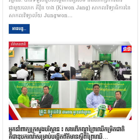
វិជ្ជាជីវៈ បានទទួលជួបសម្ដែងការគួរសម និងពិភាក្សាការងារ
ជាមួយលោក គីវ៉ុន ចាង (Kiwon Jang) សាកលវិទ្យាធិការនៃ
សាកលវិទ្យាល័យ Jungwon…
អានបន្ត...
ព័ត៌មានជាតិ
អ្នកនាំពាក្យក្រសួងបរិស្ថាន ៖ សារពើភណ្ឌព្រៃឈើកម្រិតជាតិ
គឺជាឧបករណ៍សម្រាប់បង្កើតព័ត៌មានស្តីពីព្រៃឈើ…