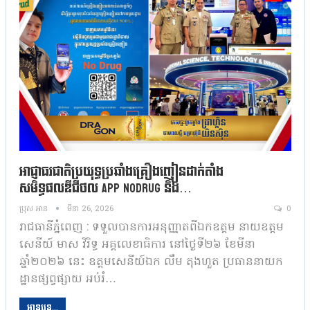
អាជ្ញាធរជាតិប្រយុទ្ធប្រឆាំងគ្រឿងញៀនដាក់តាំង
សមិទ្ធផលឌីជីថល App NoDrug និង…
ប្រុស អាន
មីនា 26, 2026
0
រាជធានីភ្នំពេញ : ទទួលបានការអនុញ្ញាតពីឯកឧត្តម នាយឧត្តម
សេនីយ៍ មាស វិរិទ្ធ អគ្គលេខាធិការ នៅថ្ងៃទី២៦ ខែមីនា
ឆ្នាំ២០២៦ នេះ ឧត្តមសេនីយ៍ឯក លឹម តុងហួត ប្រធាននាយក
ដ្ឋានផ្សព្វផ្សាយ អប់រំ…
អានបន្ត...