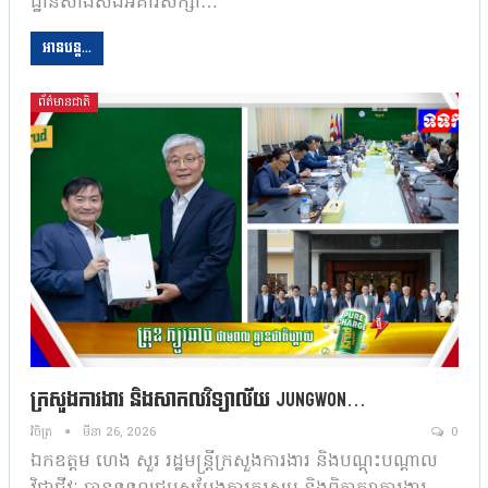
ដ្ឋានសាងសង់អគារសិក្សា…
អានបន្ត...
ព័ត៌មានជាតិ
ក្រសួងការងារ និងសាកលវិទ្យាល័យ Jungwon…
វិចិត្រ
មីនា 26, 2026
0
ឯកឧត្តម ហេង សួរ រដ្ឋមន្ត្រីក្រសួងការងារ និងបណ្ដុះបណ្ដាល