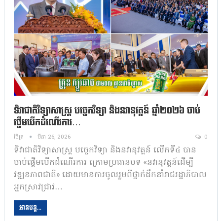
ទិវាជាតិវិទ្យាសាស្ត្រ បច្ចេកវិទ្យា និងនវានុវត្តន៍ ឆ្នាំ២០២៦ ចាប់
ផ្តើមបើកដំណើរការ…
វិចិត្រ
មីនា 26, 2026
0
ទិវាជាតិវិទ្យាសាស្ត្រ បច្ចេកវិទ្យា និងនវានុវត្តន៍ លើកទី៤ បាន
ចាប់ផ្តើមបើកដំណើរការ ក្រោមប្រធានបទ «នវានុវត្តន៍ដើម្បី
វឌ្ឍនភាពជាតិ» ដោយមានការចូលរួមពីថ្នាក់ដឹកនាំរាជរដ្ឋាភិបាល
អ្នកស្រាវជ្រាវ…
អានបន្ត...