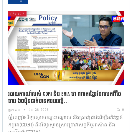
ព័ត៌មានជាតិ
របាយការណ៍របស់ CDRI និង ERIA ថា ពល​ករ​ខ្មែរ​ដែល​​មកពីថៃ
ជាង ៦០ម៉ឺននាក់​មានការងារធ្វើ…
ប្រុស អាន
មីនា 26, 2026
0
(ភ្នំពេញ)៖ វិទ្យាស្ថានបណ្ដុះបណ្ដាល និងស្រាវជ្រាវ​ដើម្បី​អភិវឌ្ឍន៍
កម្ពុជា(CDRI) និងវិទ្យាស្ថាន​ស្រាវជ្រាវ​សេដ្ឋ​កិច្ច​អាស៊ាន និង