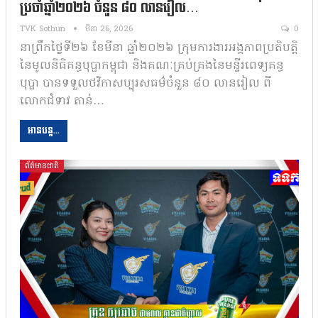
ប្រចាំឆ្នាំ២០២៦ ចំនួន ៨០ លានរៀល…
TVK Sothun
មីនា 26, 2026
0
នាព្រឹកថ្ងៃទី២៦ ខែមីនា ឆ្នាំ២០២៦ ក្រុមការងារអង្គភាពប្រតិបត្តិ
នៃមូលនិធិគន្ធបុប្ផាកម្ពុជា និងគណៈគ្រប់គ្រងនៃមន្ទីរពេទ្យគន្ធ
បុប្ផា បានទទួលថវិកាសប្បុរសធម៌ចំនួន ៨០ លានរៀល ពី
លោកជំទាវ តាន់…
អានបន្ត...
ព័ត៌មានជាតិ