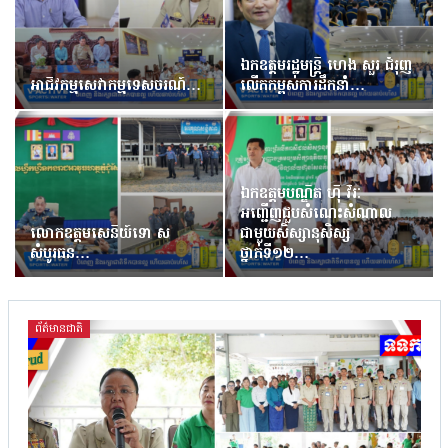
ឯកឧត្តមរដ្ឋមន្រ្តី ហេង សួរ ជំរុញ
អាជីវកម្មសេវាកម្មទេសចរណ៍…
លើកកម្ពស់ការដឹកនាំ…
ឯកឧត្តមបណ្ឌិត ហ៊ឺ វីរៈ
អញ្ជើញជួបសំណេះសំណាល
លោកឧត្តមសេនីយ៍ទោ ស
ជាមួយសិស្សានុសិស្ស
សំបូរធន…
ថ្នាក់ទី១២…
ព័ត៌មានជាតិ