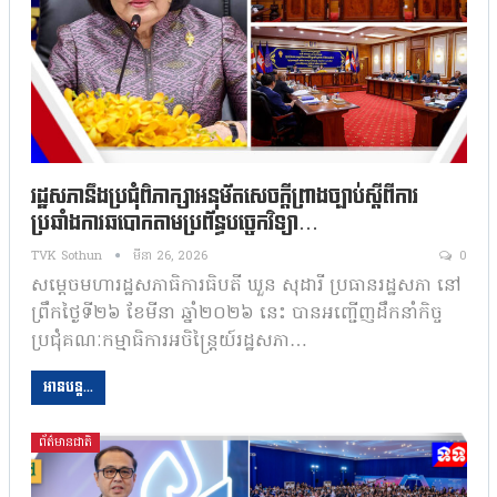
រដ្ឋសភានឹងប្រជុំពិភាក្សាអនុម័តសេចក្តីព្រាងច្បាប់ស្តីពីការ
ប្រឆាំងការឆបោកតាមប្រព័ន្ធបច្ចេកវិទ្យា…
TVK Sothun
មីនា 26, 2026
0
សម្តេចមហារដ្ឋសភាធិការធិបតី ឃួន សុដារី ប្រធានរដ្ឋសភា នៅ
ព្រឹកថ្ងៃទី២៦ ខែមីនា ឆ្នាំ២០២៦ នេះ បានអញ្ជើញដឹកនាំកិច្ច
ប្រជុំគណៈកម្មាធិការអចិន្ត្រៃយ៍រដ្ឋសភា…
អានបន្ត...
ព័ត៌មានជាតិ