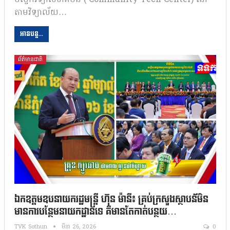
តាមវិទ្យាល័យ…
អានបន្ត...
ព័ត៌មានជាតិ
ឯកឧត្តមឧបនាយករដ្ឋមន្ត្រី ហ៊ុន ម៉ានី៖ គ្រប់ក្រសួងស្ថាបន័មិន
មានការបន្ថែមនាយកដ្ឋានទេ គឺមានតែកាត់បន្ថយ…
TVK Sothun
មីនា 26, 2026
0