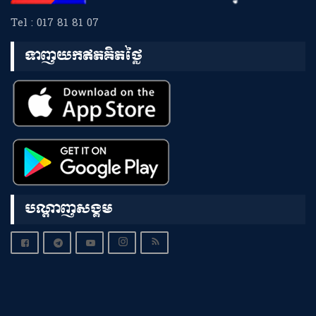
Tel : 017 81 81 07
ទាញយកឥតគិតថ្លៃ
បណ្តាញសង្គម