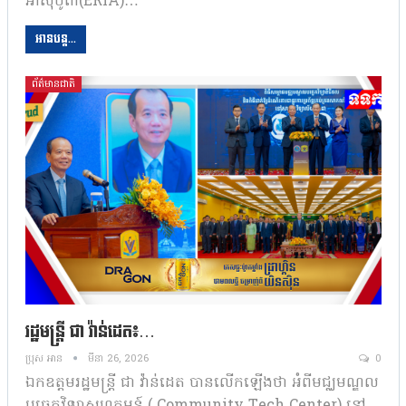
អាស៊ីបូព៌ា(ERIA)…
អានបន្ត...
ព័ត៌មានជាតិ
រដ្ឋមន្រ្តី ជា វ៉ាន់ដេត៖…
ប្រុស អាន
មីនា 26, 2026
0
ឯកឧត្តមរដ្ឋមន្រ្តី ជា វ៉ាន់ដេត បានលើកឡើងថា អំពីមជ្ឈមណ្ឌល
បច្ចេកវិទ្យាសហគមន៍ ( Community Tech Center) នៅ