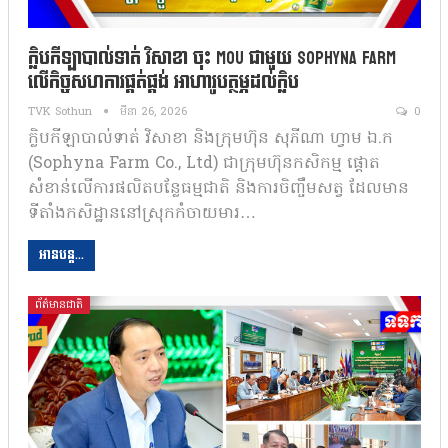
ក្លិបកីឡាបាល់ទាត់ វិសាខា ចុះ MoU ជាមួយ Sophyna Farm
លើកិច្ចសហការផ្គត់ផ្គង់ អាហារូបត្ថម្ភដល់ក្លិប
TVK Sothun
មីនា 26, 2026
0
ក្លិបកីឡាបាល់ទាត់ វិសាខា និងក្រុមហ៊ុន សុភីណា ហ្វាម ឯ.ក
(Sophyna Farm Co., Ltd) ជាក្រុមហ៊ុនកសិកម្ម ផ្តោត
សំខាន់លើការផលិតបន្លែធម្មជាតិ និងការចិញ្ចឹមសត្វ ដែលមាន
ទីតាំងកសិដ្ឋាននៅស្រុកកំចាយមារ…
អានបន្ត...
ព័ត៌មានជាតិ