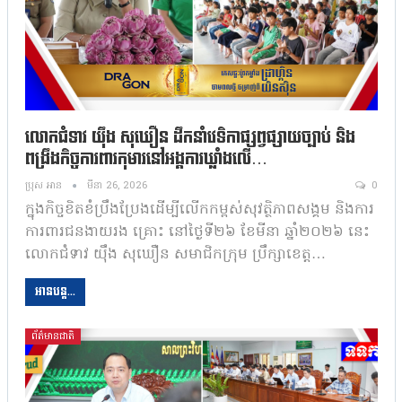
លោកជំទាវ យ៉ឹង សុឃឿន ដឹកនាំវេទិកាផ្សព្វផ្សាយច្បាប់ និង
ពង្រឹងកិច្ចការពារកុមារនៅអង្គការឃ្លាំងលើ…
ប្រុស អាន
មីនា 26, 2026
0
ក្នុងកិច្ចខិតខំប្រឹងប្រែងដើម្បីលើកកម្ពស់សុវត្ថិភាពសង្គម និងការ
ការពារជនងាយរង គ្រោះ នៅថ្ងៃទី២៦ ខែមីនា ឆ្នាំ២០២៦ នេះ
លោកជំទាវ យ៉ឹង សុឃឿន សមាជិកក្រុម ប្រឹក្សាខេត្ត…
អានបន្ត...
ព័ត៌មានជាតិ