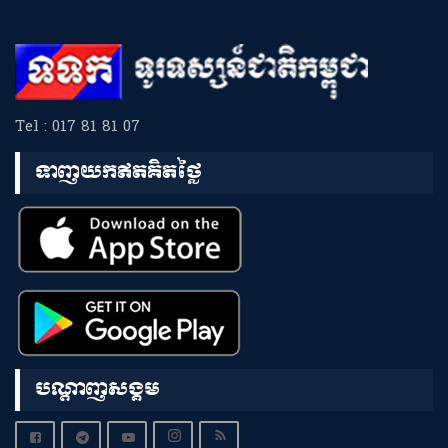
Tel : 017 81 81 07
ទាញយកឥតគិតថ្លៃ
បណ្តាញសង្គម