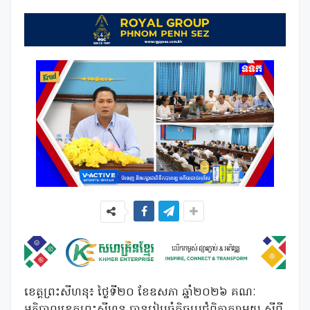
ខេត្តព្រះសីហនុ៖ ថ្ងៃទី២០ ខែឧសភា ឆ្នាំ២០២៦ គណៈ
អភិបាលខេត្តព្រះសីហនុ បានរៀបចំកិច្ចប្រជុំពិភាក្សាមួយ ស្តីពី