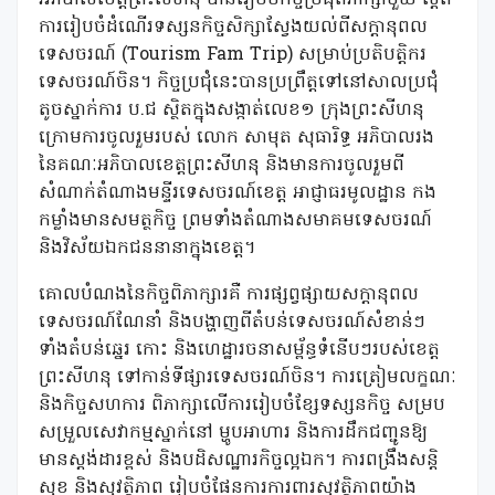
ការរៀបចំដំណើរទស្សនកិច្ចសិក្សាស្វែងយល់ពីសក្តានុពល
ទេសចរណ៍ (Tourism Fam Trip) សម្រាប់ប្រតិបត្តិករ
ទេសចរណ៍ចិន។ កិច្ចប្រជុំនេះបានប្រព្រឹត្តទៅនៅសាលប្រជុំ
តូចស្នាក់ការ ប.ជ ស្ថិតក្នុងសង្កាត់លេខ១ ក្រុងព្រះសីហនុ
ក្រោមការចូលរួមរបស់ លោក សាមុត សុធារិទ្ធ អភិបាលរង
នៃគណៈអភិបាលខេត្តព្រះសីហនុ និងមានការចូលរួមពី
សំណាក់តំណាងមន្ទីរទេសចរណ៍ខេត្ត អាជ្ញាធរមូលដ្ឋាន កង
កម្លាំងមានសមត្ថកិច្ច ព្រមទាំងតំណាងសមាគមទេសចរណ៍
និងវិស័យឯកជននានាក្នុងខេត្ត។
គោលបំណងនៃកិច្ចពិភាក្សារគឺ ការផ្សព្វផ្សាយសក្តានុពល
ទេសចរណ៍ណែនាំ និងបង្ហាញពីតំបន់ទេសចរណ៍សំខាន់ៗ
ទាំងតំបន់ឆ្នេរ កោះ និងហេដ្ឋារចនាសម្ព័ន្ធទំនើបៗរបស់ខេត្ត
ព្រះសីហនុ ទៅកាន់ទីផ្សារទេសចរណ៍ចិន។ ការត្រៀមលក្ខណៈ
និងកិច្ចសហការ ពិភាក្សាលើការរៀបចំខ្សែទស្សនកិច្ច សម្រប
សម្រួលសេវាកម្មស្នាក់នៅ ម្ហូបអាហារ និងការដឹកជញ្ជូនឱ្យ
មានស្តង់ដារខ្ពស់ និងបដិសណ្ឋារកិច្ចល្អឯក។ ការពង្រឹងសន្តិ
សុខ និងសុវត្ថិភាព រៀបចំផែនការការពារសុវត្ថិភាពយ៉ាង