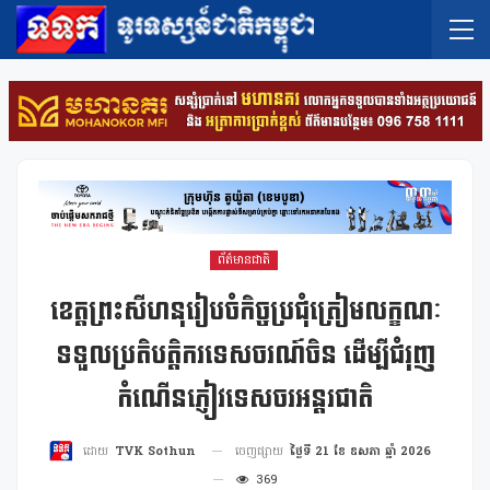
ព័ត៌មានជាតិ
ខេត្តព្រះសីហនុរៀបចំកិច្ចប្រជុំត្រៀមលក្ខណៈ
ទទួលប្រតិបត្តិករទេសចរណ៍ចិន ដើម្បីជំរុញ
កំណើនភ្ញៀវទេសចរអន្តរជាតិ
ចេញផ្សាយ
ថ្ងៃទី 21 ខែ ឧសភា ឆ្នាំ 2026
ដោយ
TVK Sothun
369