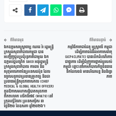
ព័ត៌មានមុន
ព័ត៌មានបន្ទាប់
ឯកឧត្តមសាស្ត្រាចារ្យ ឈាង រ៉ា រដ្ឋមន្ត្រី
កម្មវិធីភាពជាដៃគូ អូស្ត្រាលី កម្ពុជា
ក្រសួងសុខាភិបាលកម្ពុជា បាន
ដើម្បីភាពធន់នឹងអាកាសធាតុ
អញ្ជើញជួបប្រជុំទ្វេភាគីជាមួយ ឯក
(ACP4Climate) បានបើកដំណើរការ
ឧត្តមវេជ្ជបណ្ឌិត Sakoi អនុរដ្ឋមន្ត្រី
ជាផ្លូវការ ដើម្បីជំរុញការផ្លាស់ប្តូររបស់
ក្រសួងសុខាភិបាល ការងារ និង
កម្ពុជា ឆ្ពោះទៅរកអភិបាលកិច្ចធនធាន
សុខុមាលភាពនៃប្រទេសជប៉ុន ដែល
ទឹកដែលធន់ មានបរិយាបន្ន និងនិរន្តរ
ទទួលបន្ទុកជាប្រធានគ្រូពេទ្យ និងជា
ភាព
ប្រធានមន្ត្រីសុខភាពសកល (Chief
Medical & Global Health Officer)
ក្នុងឱកាសមហាសន្និបាតសុខភាព
ពិភពលោក លើកទី៧៩ (WHA79) នៅ
ក្រុងហ្សឺណែវ ប្រទេសស្វីស នា
ថ្ងៃទី២០ ខែឧសភា ឆ្នាំ២០២៦។