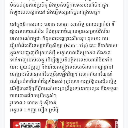
ម៉ត់ចត់ជូនដល់ប្រតិភូ និងប្រតិបត្តិករទេសចរណ៍ចិន ក្នុង
កំឡុងពេលស្នាក់នៅ និងធ្វើទស្សនកិច្ចនៅក្នុងខេត្ត។
នៅក្នុងឱកាសនោះ លោក សាមុត សុធារិទ្ធ បានបញ្ជាក់ថា ទី
ផ្សារទេសចរណ៍ចិន គឺជាប្រភពចំណូលមួយសម្រាប់វិស័យ
ទេសចរណ៍កម្ពុជា ក៏ដូចជាខេត្តព្រះសីហនុ។ ដូចនេះ ការ
រៀបចំដំណើរទស្សនកិច្ចសិក្សា (Fam Trip) នេះ គឺជាឱកាស
ក្នុងការបង្ហាញពីមុខមាត់ថ្មី សក្តានុពលពិតប្រាកដ និងភាព
ទាក់ទាញរបស់ខេត្ត ដើម្បីឱ្យប្រតិបត្តិករទេសចរណ៍ចិនទាំង
នោះ ជួយជម្រុញ និងនាំយកភ្ញៀវទេសចរចិនមកកម្សាន្តនៅ
ខេត្តព្រះសីហនុកាន់តែច្រើនឡើងវិញ។ លោកក៏បានណែនាំ
ដល់គ្រប់ភាគីពាក់ព័ន្ធទាំងអស់ ត្រូវសហការគ្នាឱ្យបានជិតស្និទ្ធ
ដើម្បីធានាឱ្យព្រឹត្តិការណ៍នេះប្រព្រឹត្តទៅដោយរលូន និងទទួល
បានជោគជ័យកម្រិតខ្ពស់។
រូបភាព ៖ លោក អ៊ូ សុីថាត់
អត្ថបទ ៖ កញ្ញា មឿន ស្រីមុំ