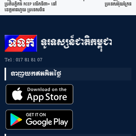
ប្រតិបត្តិការ RCEP លើកទី៣» នៅ
ប្រទេសអ៊ុយក្រែន
ខេត្តអានហួយ ប្រទេសចិន
Tel : 017 81 81 07
ទាញយកឥតគិតថ្លៃ