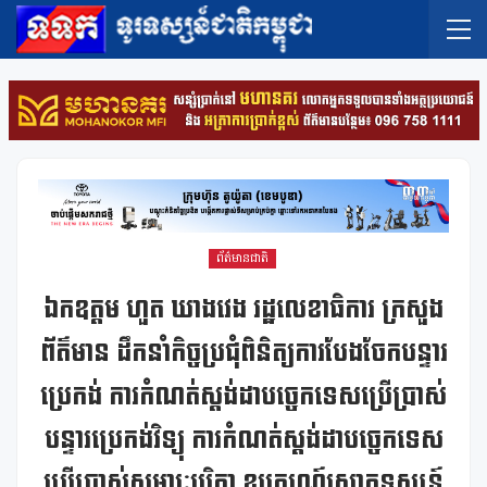
ព័ត៌មានជាតិ
ឯកឧត្តម ហួត ឃាងវេង រដ្ឋលេខាធិការ ក្រសួង
ព័ត៌មាន ដឹកនាំកិច្ចប្រជុំពិនិត្យការបែងចែកបន្ទារ
ប្រេកង់ ការកំណត់ស្តង់ដាបច្ចេកទេសប្រើប្រាស់
បន្ទារប្រេកង់វិទ្យុ ការកំណត់ស្តង់ដាបច្ចេកទេស
ប្រើប្រាស់សម្ភារៈបរិក្ខា ឧបករណ៍សោតទស្សន៍