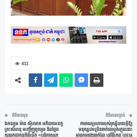
411
ព័ត៌មានមុន
ព័ត៌មានបន្ទាប់
ឯកឧត្តម ម៉ាង ស៊ីណេត អភិបាលខេត្ត
ការវាយប្រហាររបស់រុស្ស៊ីបានធ្វើឱ្យ
ព្រះសីហនុ អញ្ជើញចូលរួម និងថ្លែង
មនុស្សជាច្រើននាក់រងរបួសក្នុងនោះ
សុន្ទរកថាក្នុងពិធីបើក «វេទិកាសហ
មានកុមារ២នាក់ដែរ នៅទីក្រុង Odesa