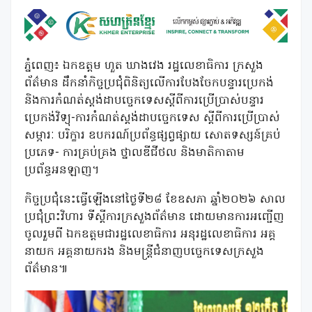
ភ្នំពេញ៖ ឯកឧត្តម ហួត ឃាងវេង រដ្ឋលេខាធិការ ក្រសួង
ព័ត៌មាន ដឹកនាំកិច្ចប្រជុំពិនិត្យលើការបែងចែកបន្ទារប្រេកង់
និងការកំណត់ស្តង់ដាបច្ចេកទេសស្តីពីការប្រើប្រាស់បន្ទារ
ប្រេកង់វិទ្យុ-ការកំណត់ស្តង់ដាបច្ចេកទេស ស្តីពីការប្រើប្រាស់
សម្ភារៈ បរិក្ខារ ឧបករណ៍ប្រព័ន្ធផ្សព្វផ្សាយ សោតទស្សន៍គ្រប់
ប្រភេទ- ការគ្រប់គ្រង ថ្នាលឌីជីថល និងមាតិកាតាម
ប្រព័ន្ធអនឡាញ។
កិច្ចប្រជុំនេះធ្វើឡើងនៅថ្ងៃទី២៨ ខែឧសភា ឆ្នាំ២០២៦ សាល
ប្រជុំព្រះវិហារ ទីស្តីការក្រសួងព័ត៌មាន ដោយមានការអញ្ជើញ
ចូលរួមពី ឯកឧត្តមជារដ្ឋលេខាធិការ អនុរដ្ឋលេខាធិការ អគ្គ
នាយក អគ្គនាយករង និងមន្ត្រីជំនាញបច្ចេកទេសក្រសួង
ព័ត៌មាន៕