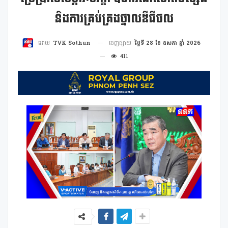
និងការគ្រប់គ្រងថ្នាលឌីជីថល
ចេញផ្សាយ
ថ្ងៃទី 28 ខែ ឧសភា ឆ្នាំ 2026
ដោយ
TVK Sothun
411