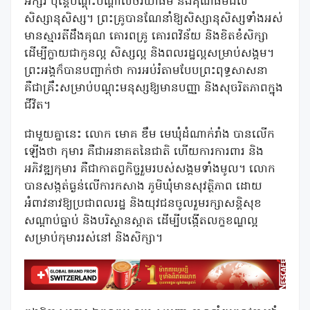
អក្សរ ប៉ុន្តែបណ្តុះបណ្តាលចរិយាធម៌ និងគុណធម៌ដល់
សិស្សានុសិស្ស។ ព្រះគ្រូបានណែនាំឱ្យសិស្សានុសិស្សទាំងអស់
មានស្មារតីដឹងគុណ គោរពគ្រូ គោរពវិន័យ និងខិតខំសិក្សា
ដើម្បីក្លាយជាកូនល្អ សិស្សល្អ និងពលរដ្ឋល្អសម្រាប់សង្គម។
ព្រះអង្គក៏បានបញ្ជាក់ថា ការអប់រំតាមបែបព្រះពុទ្ធសាសនា
គឺជាគ្រឹះសម្រាប់បណ្តុះមនុស្សឱ្យមានបញ្ញា និងសុចរិតភាពក្នុង
ជីវិត។
ជាមួយគ្នានេះ លោក មោគ ឌឹម មេឃុំដំណាក់រាំង បានលើក
ឡើងថា កុមារ គឺជាអនាគតនៃជាតិ ហើយការការពារ និង
អភិវឌ្ឍកុមារ គឺជាកាតព្វកិច្ចរួមរបស់សង្គមទាំងមូល។ លោក
បានសង្កត់ធ្ងន់លើការកសាង ភូមិឃុំមានសុវត្ថិភាព ដោយ
អំពាវនាវឱ្យប្រជាពលរដ្ឋ និងយុវជនចូលរួមរក្សាសន្តិសុខ
សណ្ដាប់ធ្នាប់ និងបរិស្ថានស្អាត ដើម្បីបង្កើតលក្ខខណ្ឌល្អ
សម្រាប់កុមាររស់នៅ និងសិក្សា។