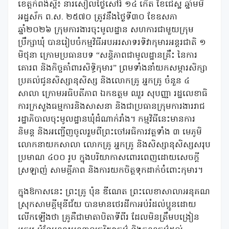
ខេត្តកំពង់ស្ពឺ៖ នារសៀលថ្ងៃសៅរ៍ ១៤ កើត ខែជេស្ឋ ឆ្នាំមមី
អដ្ឋស័ក ព.ស. ២៥៧០ ត្រូវនឹងថ្ងៃទី៣០ ខែឧសភា
ឆ្នាំ២០២៦ ក្រុមការងារចុះមូលដ្ឋាន សហការជាមួយក្រុម
ប្រឹក្សាឃុំ បានរៀបចំកម្មវិធីអបអរសាទរទិវាកុមារអន្តរជាតិ ១
មិថុនា ក្រោមប្រធានបទ “សន្តិភាពជាមូលដ្ឋានគ្រឹះ នៃការ
គោរព និងកិច្ចគាំពារសិទ្ធិកុមារ” ព្រមទាំងនាំយកសម្ភារសិក្សា
ប្រគល់ជូនសិស្សានុសិស្ស និងលោកគ្រូ អ្នកគ្រូ ចំនួន ៤
សាលា ក្រោមអធិបតីភាព ឯកឧត្តម ឈួរ សុបញ្ញា រដ្ឋលេខាធិ
ការក្រសួងធម្មការនិងសាសនា និងជាប្រធានក្រុមការងាររាជ
រដ្ឋាភិបាលចុះមូលដ្ឋានឃុំដំណាក់រាំង។ កម្មវិធីនេះមានការ
និមន្ត និងអញ្ជើញចូលរួមពីព្រះចៅអធិការវត្តទាំង ៣ មេភូមិ
លោកនាយកសាលា លោកគ្រូ អ្នកគ្រូ និងសិស្សានុសិស្សសរុប
ប្រមាណ ៤០០ រូប ក្នុងបរិយាកាសពោរពេញដោយសេចក្ដី
ស្រឡាញ់ សាមគ្គីភាព និងការយកចិត្តទុកដាក់ចំពោះកុមារ។
ក្នុងឱកាសនេះ ព្រះគ្រូ ប៉ុន ឌីណេត ព្រះលេខាសាលាអនុគណ
ស្រុកសាមគ្គីមុនីជ័យ បានមានថេរដីកាអប់រំដល់ប្អូនដោយ
លើកឡើងថា គ្រូគឺជាមាតាបិតាទីពីរ ដែលមិនត្រឹមបង្រៀន