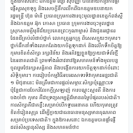
ក្នុងឱកាសនោះ ឯកឧត្តម ឈួរ សុបញ្ញា បាននាំយកនូវការផ្តាំ
ផ្ញើសួរសុខទុក្ខ និងសេចក្តីនឹករលឹកពីឯកឧត្តមឧបនាយក
រដ្ឋមន្រ្តី ហ៊ុន ម៉ានី ប្រធានក្រុមការងារចុះមូលដ្ឋានខេត្តកំពង់ស្ពឺ
និងឯកឧត្តម អ៊ុក កោសា ប្រធាន ក្រុមការងារចុះមូលដ្ឋាន
ស្រុកសាមគ្គីមុនីជ័យប្រគេនព្រះកូណាម្ចាស់ និងជូនអជ្ញាធរ
ដែនដីគ្រប់លំដាប់ថ្នាក់ លោកគ្រូអ្នកគ្រូ ពិសេសក្មួយៗកុមារ។
ថ្នាក់ដឹកនាំទាំងលោកតែងយកចិត្តទុកដាក់ និងលើកទឹកចិត្តឱ្យ
កុមារខិតខំសិក្សា រក្សាវិន័យ និងអភិវឌ្ឍខ្លួនឱ្យក្លាយជាទំព័រថ្មី
នៃអនាគតជាតិ ព្រមទាំងអំពាវនាវឱ្យសហគមន៍ទាំងមូលបន្ត
ចូលរួមថែរក្សាសន្តិភាព និងបង្កើនការយកចិត្តទុកដាក់ចំពោះ
សិទ្ធិកុមារ។ ការរៀបចំកម្មវិធីអបអរសាទរទិវាកុមារអន្តរជាតិ
១ មិថុនានេះ មិនត្រឹមជាការផ្តល់សម្ភារៈសិក្សាប៉ុណ្ណោះទេ
ប៉ុន្តែជាការចែករំលែកក្តីស្រឡាញ់ ការបណ្តុះស្មារតី និងការ
ចងចាំថា កុមារ គឺជាទ្រព្យសម្បត្តិដ៏មានតម្លៃបំផុតរបស់ជាតិ។
ការសិក្សាគឺជាគន្លឹះសម្រាប់បើកទ្វារអនាគត ហើយកុមារត្រូវ
ខិតខំរៀនសូត្រ ដើម្បីក្លាយជាធនធានមនុស្សមានគុណភាព
សម្រាប់ប្រទេសជាតិ។ ក្នុងឱកាសនោះ ឯកឧត្តមបានផ្តាំផ្ញើ
ដល់សិស្សានុសិស្ស និងសហគមន៍ថា៖