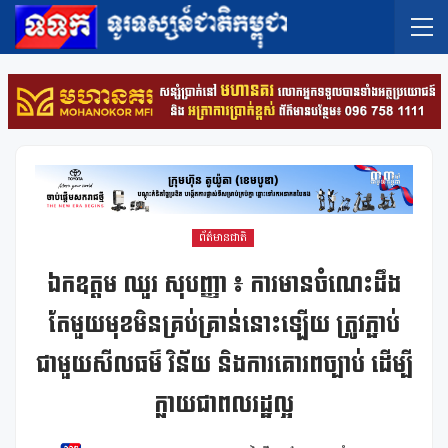
ព័ត៌មានជាតិ
ឯកឧត្តម ឈួរ សុបញ្ញា ៖ ការមានចំណេះដឹង
តែមួយមុខមិនគ្រប់គ្រាន់នោះឡើយ ត្រូវភ្ជាប់
ជាមួយសីលធម៌ វិន័យ និងការគោរពច្បាប់ ដើម្បី
ក្លាយជាពលរដ្ឋល្អ