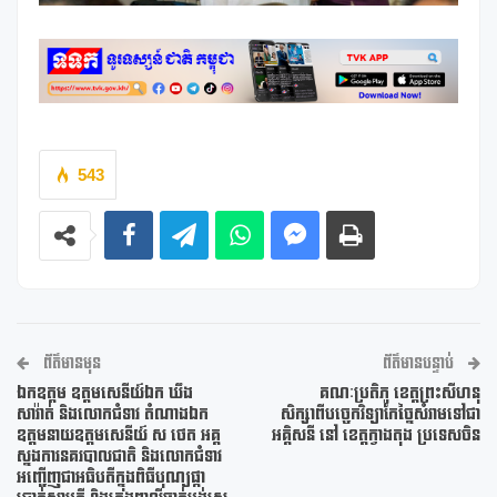
543
ព័ត៌មានមុន
ព័ត៌មានបន្ទាប់
ឯកឧត្តម ឧត្តមសេនីយ៍ឯក ឃឹង
គណៈប្រតិភូ ខេត្តព្រះសីហនុ
សារ៉ាត់ និងលោកជំទាវ តំណាងឯក
សិក្សាពីបច្ចេកវិទ្យាកែច្នៃសំរាមទៅជា
ឧត្តមនាយឧត្តមសេនីយ៍ ស ថេត អគ្គ
អគ្គិសនី នៅ ខេត្តក្វាងតុង ប្រទេសចិន
ស្នងការនគរបាលជាតិ និងលោកជំទាវ
អញ្ជើញជាអធិបតីក្នុងពិធីបុណ្យផ្កា