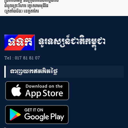
ប្រាក់សាមគ្គី និងក្រុងពាលីចាក់ប្លង់សេ
ដំបូលព្រះវិហារ វត្តសោមមុនីវ័ន
(ត្រពាំងបឹង) ខេត្តតាកែវ
Tel : 017 81 81 07
ទាញយកឥតគិតថ្លៃ