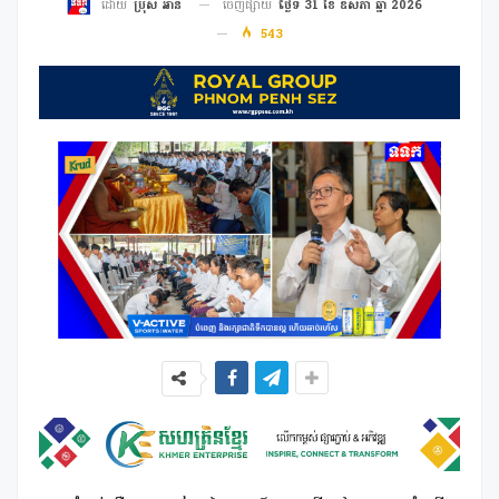
ចេញផ្សាយ
ថ្ងៃទី 31 ខែ ឧសភា ឆ្នាំ 2026
ដោយ
ប្រុស អាន
543