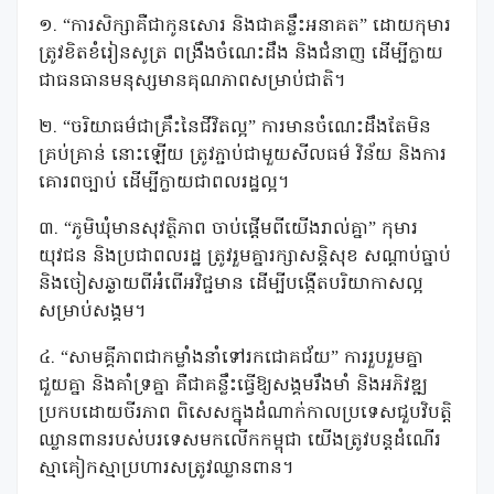
១. “ការសិក្សាគឺជាកូនសោរ និងជាគន្លឹះអនាគត” ដោយកុមារ
ត្រូវខិតខំរៀនសូត្រ ពង្រឹងចំណេះដឹង និងជំនាញ ដើម្បីក្លាយ
ជាធនធានមនុស្សមានគុណភាពសម្រាប់ជាតិ។
២. “ចរិយាធម៌ជាគ្រឹះនៃជីវិតល្អ” ការមានចំណេះដឹងតែមិន
គ្រប់គ្រាន់ នោះឡើយ ត្រូវភ្ជាប់ជាមួយសីលធម៌ វិន័យ និងការ
គោរពច្បាប់ ដើម្បីក្លាយជាពលរដ្ឋល្អ។
៣. “ភូមិឃុំមានសុវត្ថិភាព ចាប់ផ្តើមពីយើងរាល់គ្នា” កុមារ
យុវជន និងប្រជាពលរដ្ឋ ត្រូវរួមគ្នារក្សាសន្តិសុខ សណ្ដាប់ធ្នាប់
និងចៀសឆ្ងាយពីអំពើអវិជ្ជមាន ដើម្បីបង្កើតបរិយាកាសល្អ
សម្រាប់សង្គម។
៤. “សាមគ្គីភាពជាកម្លាំងនាំទៅរកជោគជ័យ” ការរួបរួមគ្នា
ជួយគ្នា និងគាំទ្រគ្នា គឺជាគន្លឹះធ្វើឱ្យសង្គមរឹងមាំ និងអភិវឌ្ឍ
ប្រកបដោយចីរភាព ពិសេសក្នុងដំណាក់កាលប្រទេសជួបវិបត្តិ
ឈ្លានពានរបស់បរទេសមកលើកកម្ពុជា យើងត្រូវបន្តដំណើរ
ស្មាគៀកស្មាប្រហារសត្រូវឈ្លានពាន។