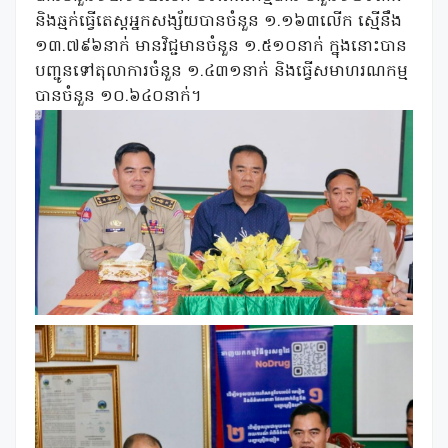
និងឆ្មក់ធ្វើតេស្តអ្នកសង្ស័យបានចំនួន ១.១៦៣លើក ស្មើនឹង
១៣.៧៩៦នាក់ មានវិជ្ជមានចំនួន ១.៥១០នាក់ ក្នុងនោះបាន
បញ្ជូនទៅតុលាការចំនួន ១.៤៣១នាក់ និងធ្វើសមាហរណកម្ម
បានចំនួន ១០.៦៤០នាក់។