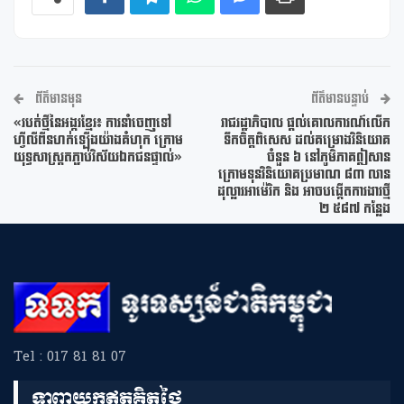
ព័ត៌មានមុន
ព័ត៌មានបន្ទាប់
«របត់ថ្មីនៃអង្ករខ្មែរ៖ ការនាំចេញទៅ
រាជរដ្ឋាភិបាល ផ្តល់គោលការណ៍លើក
ហ្វីលីពីនហក់ឡើងយ៉ាងគំហុក ក្រោម
ទឹកចិត្តពិសេស ដល់គម្រោងវិនិយោគ
យុទ្ធសាស្ត្រតភ្ជាប់វិស័យឯកជនផ្ទាល់»
ចំនួន ៦ នៅភូមិភាគឦសាន
ក្រោមទុនវិនិយោគប្រមាណ ៨៣ លាន
ដុល្លារអាម៉េរិក និង អាចបង្កើតការងារថ្មី
២ ៥៨៧ កន្លែង
Tel : 017 81 81 07
ទាញយកឥតគិតថ្លៃ