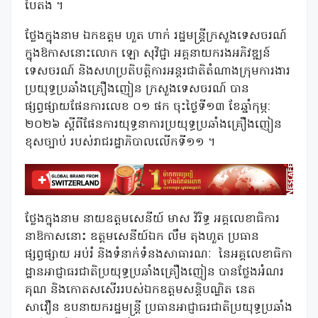
បៃតង ។
ថ្លែងក្នុងនាម ឯកឧត្តម ហួត ហាក់ រដ្ឋមន្ត្រីក្រសួងទេសចរណ៍
ក្នុងឱកាសនោះលោក ឡោ សុវិជ្ជា អគ្គនាយករងអភិវឌ្ឍន៍
ទេសចរណ៍ និងសហប្រតិបត្តិការអន្តរជាតិតំណាងក្រុមការងារ
ប្រយុទ្ធប្រឆាំងគ្រឿងញៀន ក្រសួងទេសចរណ៍ បាន
ផ្សព្វផ្សាយផែនការលេខ ០១ ផក ចុះថ្ងៃទី១៣ ខែឆ្នាំកុម្ភ:
២០២៦ ស្តីពីផែនការយុទ្ធនាការប្រយុទ្ធប្រឆាំងគ្រឿងញៀន
ខុសច្បាប់ របស់រាជរដ្ឋាភិបាលលើកទី១១ ។
ថ្លែងក្នុងនាម នាយឧត្តមសេនីយ៍ មាស វិរិទ្ធ អគ្គលេខាធិការ
នាឱកាសនោះ ឧត្តមសេនីយ៍ឯក លឹម តុងហួត ប្រធាន
ផ្សព្វផ្សាយ អប់រំ និងទំនាក់ទំនងសាធារណៈ នៃអគ្គលេខាធិកា
ដ្ឋានអាជ្ញាធរជាតិប្រយុទ្ធប្រឆាំងគ្រឿងញៀន បានថ្លែងអំណរ
គុណ និងកោតសសើររបស់ឯកឧត្តមសន្តិបណ្ឌិត នេត
សាវឿន ឧបនាយករដ្ឋមន្ត្រី ប្រធានអាជ្ញាធរជាតិប្រយុទ្ធប្រឆាំង