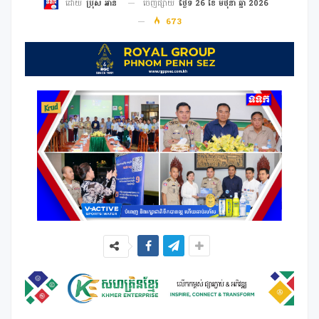
ចេញផ្សាយ
ថ្ងៃទី 26 ខែ មិថុនា ឆ្នាំ 2026
ដោយ
ប្រុស អាន
673