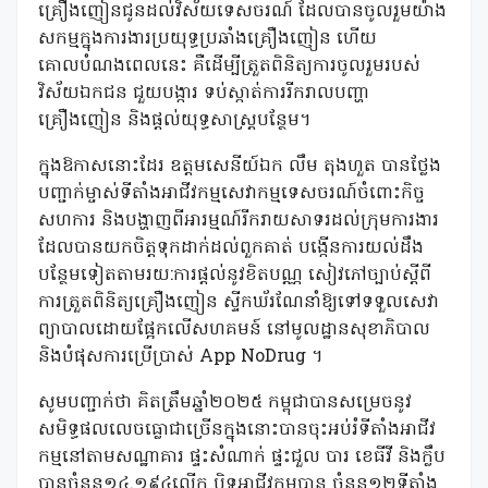
គ្រឿងញៀនជូនដល់វិស័យទេសចរណ៍ ដែលបានចូលរួមយ៉ាង
សកម្មក្នុងការងារប្រយុទ្ធប្រឆាំងគ្រឿងញៀន ហើយ
គោលបំណងពេលនេះ គឺដើម្បីត្រួតពិនិត្យការចូលរួមរបស់
វិស័យឯកជន ជួយបង្ការ ទប់ស្កាត់ការរីករាលបញ្ហា
គ្រឿងញៀន និងផ្តល់យុទ្ធសាស្រ្តបន្ថែម។
ក្នុងឱកាសនោះដែរ ឧត្តមសេនីយ៍ឯក លឹម តុងហួត បានថ្លែង
បញ្ជាក់ម្ចាស់ទីតាំងអាជីវកម្មសេវាកម្មទេសចរណ៍ចំពោះកិច្ច
សហការ និងបង្ហាញពីអារម្មណ៍រីករាយសាទរដល់ក្រុមការងារ
ដែលបានយកចិត្តទុកដាក់ដល់ពួកគាត់ បង្កើនការយល់ដឹង
បន្ថែមទៀតតាមរយ:ការផ្តល់នូវខិតបណ្ណ សៀវភៅច្បាប់ស្តីពី
ការត្រួតពិនិត្យគ្រឿងញៀន ស្ទីកឃ័រណែនាំឱ្យទៅទទួលសេវា
ព្យាបាលដោយផ្អែកលើសហគមន៍ នៅមូលដ្ឋានសុខាភិបាល
និងបំផុសការប្រើប្រាស់ App NoDrug ។
សូមបញ្ជាក់ថា គិតត្រឹមឆ្នាំ២០២៥ កម្ពុជាបានសម្រេចនូវ
សមិទ្ធផលលេចធ្លោជាច្រើនក្នុងនោះបានចុះអប់រំទីតាំងអាជីវ
កម្មនៅតាមសណ្ឋាគារ ផ្ទះសំណាក់ ផ្ទះជួល បារ ខេធីវី និងក្លឹប
បានចំនួន១៤.១៩៤លើក បិទអាជីវកម្មបាន ចំនួន១២ទីតាំង