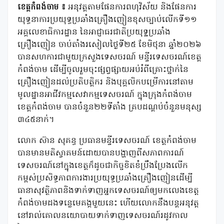
ខេត្តកំពង់ចាម ៖
អនុវត្តតាមផែនការពហុវិស័យ និងផែនការ
យុទ្ធនាការប្រយុទ្ធប្រឆាំងគ្រឿងញៀនខុសច្បាប់លើកទី១១
អគ្គលេខាធិការដ្ឋាន នៃអាជ្ញាធរជាតិប្រយុទ្ឋប្រឆាំង
គ្រឿងញៀន​ ចាប់តាំងរសៀលថ្ងៃទី២៥ ខែមិថុនា ឆ្នាំ២០២៦
បានសហការជាមួយក្រសួងទេសចរណ៍ មន្ទីរទេសចរណ៍ខេត្ត
កំពង់ចាម ដើម្បីចូលរួមចុះផ្សព្វផ្សាយអប់រំពីគ្រោះថ្នាក់នៃ
គ្រឿងញៀនដល់ប្រតិបត្តិករ និងបុគ្គលិកបម្រើការនៅតាម
មូលដ្ឋានអាជីវកម្មសេវាកម្មទេសចរណ៍ ក្នុងក្រុងកំពង់ចាម
ខេត្តកំពង់ចាម បានចំនួន២២ទីតាំង គ្របដណ្តប់ចំនួនមនុស្ស
៣៤៥នាក់។
លោក ស៊ាន សុគន្ធ ប្រធានមន្ទីរទេសចរណ៍ ខេត្តកំពង់ចាម
បានមានមតិស្វាគមន៍ដោយបានបង្ហាញពីសភាពការណ៍
ទេសចរណ៍នៅក្នុងខេត្តក៏ដូចជាកិច្ចខិតខំប្រឹងប្រែងលើក
កម្ពស់ប្រសិទ្ធភាពការងារប្រយុទ្ធប្រឆាំងគ្រឿងញៀនដើម្បី
ធានាសុវត្ថិភាពនិងទាក់ទាញអ្នកទេសចរណ៍ឲ្យមកលេងខេត្ត
កំពង់ចាមដងទន្លេមេគង្គមួយនេះ ហើយលោកនឹងបន្តអនុវត្ត
នៅរាល់គោលនយោបាយទាក់ទាញទេសចរណ៍រដូវកាល