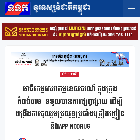
ព័ត៌មានជាតិ
អាជីវកម្មសេវាកម្មទេសចរណ៍ ក្នុងក្រុង
កំពង់ចាម ទទួលបានការផ្សព្វផ្សាយ ដើម្បី
ពង្រឹងការចូលរួមប្រយុទ្ធប្រឆាំងគ្រឿងញៀន
និងApp NoDrug