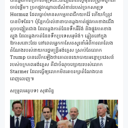
បានឆ្លងកាត់ច្រកសមុទ្រនេះជារៀងរាល់ថ្ងៃមុនសង្គ្រាមពួកគេ
ចាប់ផ្តើម។ ច្រកផ្លូវកណ្តាលដ៏សំខាន់របស់ច្រកសមុទ្រ
Hormuz ដែលធ្លាប់មានសកម្មភាពជីកយករ៉ែ ហើយក៏ត្រូវ
បានបិទដែរ។ ប៉ុន្តែកប៉ាល់នានាបានឆ្លងកាត់ផ្លូវភាគខាងជើង
តូចចង្អៀតជាង ដែលឆ្លងកាត់ដែនទឹកអ៊ីរ៉ង់ និងផ្លូវភាគខាង
ត្បូង ដែលឆ្លងកាត់ដែនទឹកប្រទេសអូម៉ង់។ ឆ្លៀតនៅក្នុង
ឱកាសនោះដែរ នៅពេលអ្នកកាសែតសួរនាំអំពីការលាលែង
តំណែងរបស់នាយករដ្ឋមន្រ្តីអង់គ្លេស ស្រាប់តែលោក
Trump បានលើកឡើងថាគោលនយោបាយអន្តោប្រវេសន៍
របស់ចក្រភពអង់គ្លេស គឺជាចំណុចខ្សោយរបស់លោក
Starmer ដែលធ្វើឲ្យលោកមិនអាចរក្សាតំណែងបាន
ពេញលេញ៕
សម្រួលអត្ថបទ៖ សុផារិន្ទ