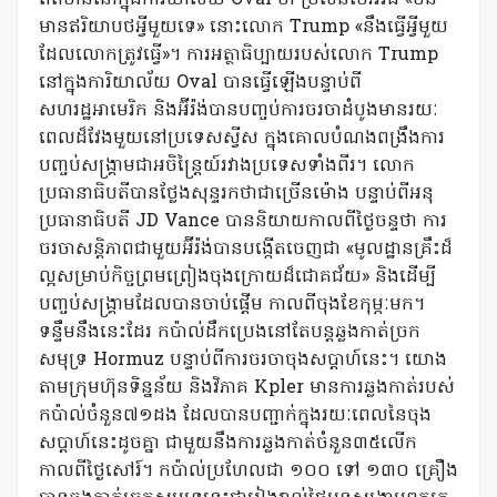
មានឥរិយាបថអ្វីមួយទេ» នោះលោក Trump «នឹងធ្វើអ្វីមួយ
ដែលលោកត្រូវធ្វើ»។ ការអត្ថាធិប្បាយរបស់លោក Trump
នៅក្នុងការិយាល័យ Oval បានធ្វើឡើងបន្ទាប់ពី
សហរដ្ឋអាមេរិក និងអ៊ីរ៉ង់បានបញ្ចប់ការចរចាដំបូងមានរយៈ
ពេលដ៏វែងមួយនៅប្រទេសស្វីស ក្នុងគោលបំណងពង្រឹងការ
បញ្ចប់សង្គ្រាមជាអចិន្ត្រៃយ៍រវាងប្រទេសទាំងពីរ។ លោក
ប្រធានាធិបតីបានថ្លែងសុន្ទរកថាជាច្រើនម៉ោង បន្ទាប់ពីអនុ
ប្រធានាធិបតី JD Vance បាននិយាយកាលពីថ្ងៃចន្ទថា ការ
ចរចាសន្តិភាពជាមួយអ៊ីរ៉ង់បានបង្កើតចេញជា «មូលដ្ឋានគ្រឹះដ៏
ល្អសម្រាប់កិច្ចព្រមព្រៀងចុងក្រោយដ៏ជោគជ័យ» និងដើម្បី
បញ្ចប់សង្គ្រាមដែលបានចាប់ផ្តើម កាលពីចុងខែកុម្ភៈមក។
ទន្ទឹមនឹងនេះដែរ កប៉ាល់ដឹកប្រេងនៅតែបន្តឆ្លងកាត់ច្រក
សមុទ្រ Hormuz បន្ទាប់ពីការចរចាចុងសប្តាហ៍នេះ។ យោង
តាមក្រុមហ៊ុនទិន្នន័យ និងវិភាគ Kpler មានការឆ្លងកាត់របស់
កប៉ាល់ចំនួន៧១ដង ដែលបានបញ្ជាក់ក្នុងរយៈពេលនៃចុង
សប្តាហ៍នេះដូចគ្នា ជាមួយនឹងការឆ្លងកាត់ចំនួន៣៥លើក
កាលពីថ្ងៃសៅរ៍។ កប៉ាល់ប្រហែលជា ១០០ ទៅ ១៣០ គ្រឿង