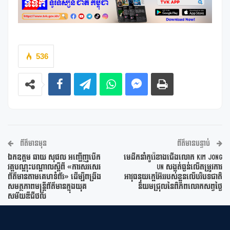
536
ព័ត៌មានមុន
ព័ត៌មានបន្ទាប់
ឯកឧត្តម ឆាយ សុផល អញ្ជើញបើក
មេដឹកនាំកូរ៉េខាងជើងលោក Kim Jong
វគ្គបណ្តុះបណ្តាលស្តីពី «ការសរសេរ
Un សង្កត់ធ្ងន់លើតម្រូវការ
ព័ត៌មានតាមគេហទំព័រ» ដើម្បីពង្រឹង
អាវុធនុយក្លេអ៊ែររបស់ខ្លួនលើបរិបទជាតិ
សមត្ថភាពមន្ត្រីព័ត៌មានក្នុងយុគ
និយមជ្រុលនៃពិភពលោកសព្វថ្ងៃ
សម័យឌីជីថល