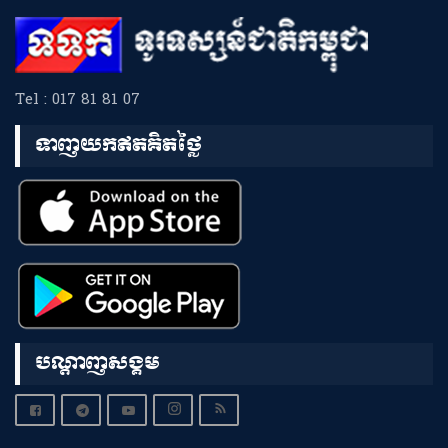
Tel : 017 81 81 07
ទាញយកឥតគិតថ្លៃ
បណ្តាញសង្គម