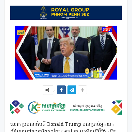
លោកប្រធានាធិបតី Donald Trump បានប្រាប់អ្នកយក
ព័ត៌មាននៅក្នុងការិយាល័យ Oval ថា ប្រសិនបើអ៊ីរ៉ង់ «មិន