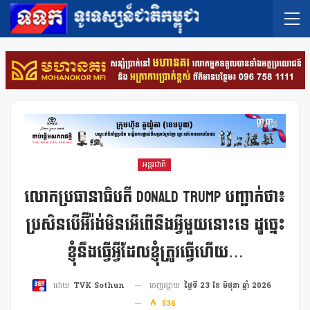
អន្តរជាតិ
លោកប្រធានាធិបតី Donald Trump បញ្ជាក់ថា៖
ប្រសិនបើអ៊ីរ៉ង់មិនអើពើនឹងអ្វីមួយនោះទេ ដូច្នេះ
ខ្ញុំនឹងធ្វើអ្វីដែលខ្ញុំត្រូវធ្វើហើយ…
ចេញផ្សាយ
ថ្ងៃទី 23 ខែ មិថុនា ឆ្នាំ 2026
ដោយ
TVK Sothun
536