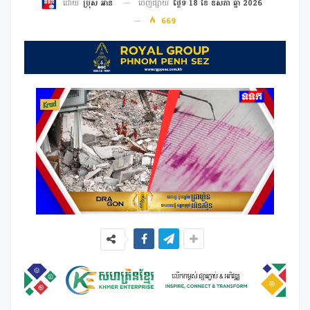
ចេញផ្សាយ
ថ្ងៃទី 18 ខែ ឧសភា ឆ្នាំ 2026
ដោយ
ប្រុស អាន
669