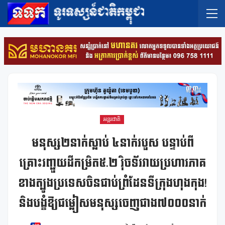
អន្តរជាតិ
មនុស្ស២នាក់ស្លាប់ ៤នាក់របួស បន្ទាប់ពី
គ្រោះរញ្ជួយដីកម្រិត៥.២ រ៉ិចទ័រវាយប្រហារភាគ
ខាងត្បូងប្រទេសចិនជាប់ព្រំដែនទីក្រុងហុងកុង!
និងបង្ខំឱ្យជម្លៀសមនុស្សចេញជាង៧០០០នាក់