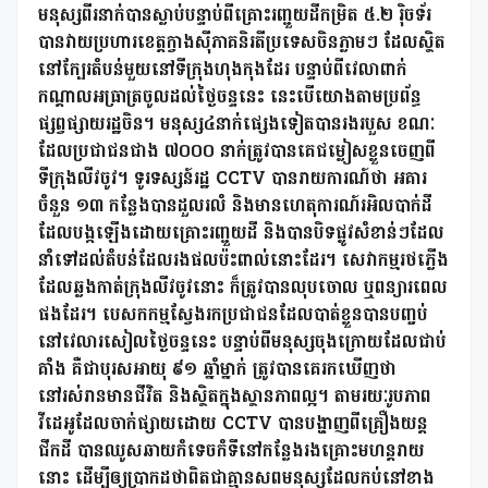
មនុស្សពីរនាក់បានស្លាប់បន្ទាប់ពីគ្រោះរញ្ជួយដីកម្រិត ៥.២ រ៉ិចទ័រ
បានវាយប្រហារខេត្តក្វាងស៊ីភាគនិរតីប្រទេសចិនភ្លាមៗ ដែលស្ថិត
នៅក្បែរតំបន់មួយនៅទីក្រុងហុងកុងដែរ បន្ទាប់ពីវេលាពាក់
កណ្តាលអធ្រាត្រចូលដល់ថ្ងៃចន្ទនេះ នេះបើយោងតាមប្រព័ន្ធ
ផ្សព្វផ្សាយរដ្ឋចិន។ មនុស្ស៤នាក់ផ្សេងទៀតបានរងរបួស ខណៈ
ដែលប្រជាជនជាង ៧០០០ នាក់ត្រូវបានគេជម្លៀសខ្លួនចេញពី
ទីក្រុងលីវចូវ។ ទូរទស្សន៍រដ្ឋ CCTV បានរាយការណ៍ថា អគារ
ចំនួន ១៣ កន្លែងបានដួលរលំ និងមានហេតុការណ៍រអិលបាក់ដី
ដែលបង្កឡើងដោយគ្រោះរញ្ជួយដី និងបានបិទផ្លូវសំខាន់ៗដែល
នាំទៅដល់តំបន់ដែលរងផលប៉ះពាល់នោះដែរ។ សេវាកម្មរថភ្លើង
ដែលឆ្លងកាត់ក្រុងលីវចូវនោះ ក៏ត្រូវបានលុបចោល ឬពន្យារពេល
ផងដែរ។ បេសកកម្មស្វែងរកប្រជាជនដែលបាត់ខ្លួនបានបញ្ចប់
នៅវេលារសៀលថ្ងៃចន្ទនេះ បន្ទាប់ពីមនុស្សចុងក្រោយដែលជាប់
គាំង គឺជាបុរសអាយុ ៩១ ឆ្នាំម្នាក់ ត្រូវបានគេរកឃើញថា
នៅរស់រានមានជីវិត និងស្ថិតក្នុងស្ថានភាពល្អ។ តាមរយៈរូបភាព
វីដេអូដែលចាក់ផ្សាយដោយ CCTV បានបង្ហាញពីគ្រឿងយន្ត
ជីកដី បានឈូសឆាយកំទេចកំទីនៅកន្លែងរងគ្រោះមហន្តរាយ
នោះ ដើម្បីឲ្យប្រាកដថាពិតជាគ្មានសពមនុស្សដែលកប់នៅខាង