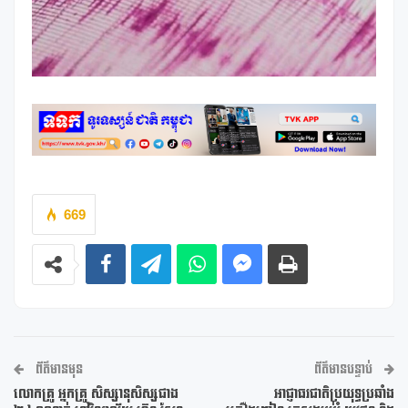
669
ព័ត៌មានមុន
ព័ត៌មានបន្ទាប់
លោកគ្រូ អ្នកគ្រូ សិស្សានុសិស្សជាង
អាជ្ញាធរជាតិប្រយុទ្ធប្រឆាំង