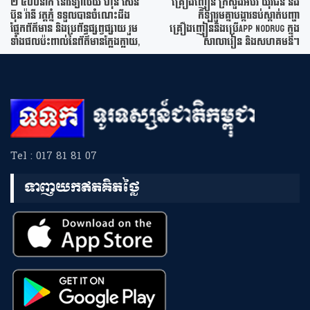
២ ៤០០នាក់ នៅវិទ្យាល័យ ហ៊ុន សែន
គ្រឿងញៀន ក្រសួងអប់រំ យុវជន និង
ប៊ុន រ៉ានី វត្តភ្នំ ទទួលបានចំណេះដឹង
កីឡារួមគ្នាបង្ការទប់ស្កាត់បញ្ហា
ផ្នែកព័ត៌មាន និងប្រព័ន្ធផ្សព្វផ្សាយ រួម
គ្រឿងញៀននិងប្រើApp NoDrug ក្នុង
ទាំងផលប៉ះពាល់នៃព័ត៌មានក្លែងក្លាយ,
សាលារៀន និងសហគមន៍។
Tel : 017 81 81 07
ទាញយកឥតគិតថ្លៃ