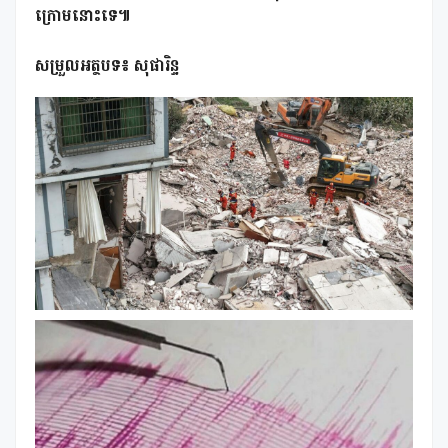
ក្រោមនោះទេ៕
សម្រួលអត្ថបទ៖ សុផារិន្ទ