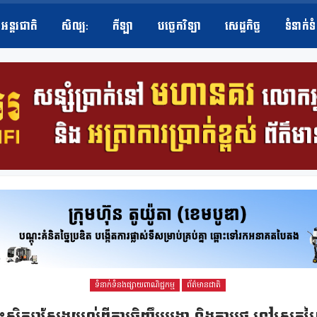
អន្តរជាតិ
សិល្ប​:
កីឡា
បច្ចេកវិទ្យា
សេដ្ឋកិច្ច
ទំនាក់ទ
ទំនាក់ទំនងផ្សាយពាណិជ្ជកម្ម
ព័ត៌មានជាតិ