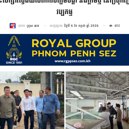
សិក្សាស្វែងយល់ពីការចិញ្ចឹមបង្គា និងក្តាមថ្ម នៅស្រុកព្រ
វប្បកម្ម
ចេញផ្សាយ
ថ្ងៃទី 6 ខែ កក្កដា ឆ្នាំ 2026
450
ដោយ
ប្រុស អាន