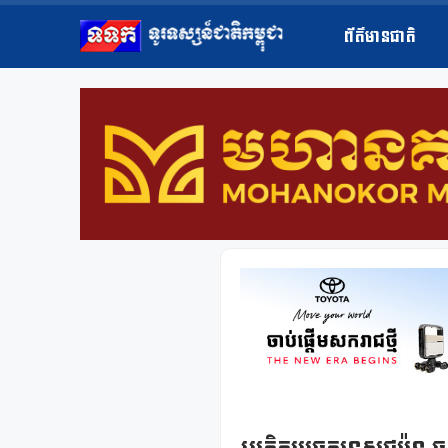
ព័ត៌មានជាតិ