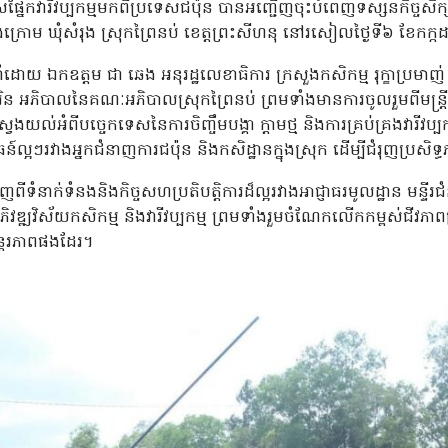
សផ្នែកវារីវប្បកម្មមកពីប្រទេសជប៉ុន បានអញ្ជើញចុះបំពេញទស្សនកិច្ចសិក្ស
ិសំរុងក្រោម ឃុំសំរុង ស្រុកព្រៃនប់ ខេត្តព្រះសីហនុ នៅរសៀលថ្ងៃទី៦ ខែកក្
នាំដោយ ឯកឧត្ដម
ជា
ឆេង អនុរដ្ឋលេខាធិការ ក្រសួងកសិកម្ម រុក្ខាប្រ
រិន អភិបាលនៃគណៈអភិបាលស្រុកព្រៃនប់ ព្រមទាំងមានការចូលរួមពីមន្ត្រីជ
ែងយល់អំពីបច្ចេកទេសនៃការចិញ្ចឹមបង្គា ក្តាមថ្ម និងការគ្រប់គ្រងវារីវប្បក
ន៍ល្អៗរវាងអ្នកជំនាញការជប៉ុន និងកសិដ្ឋានក្នុងស្រុក ដើម្បីជំរុញប្រសិទ
ពីទំនាក់ទំនងនិងកិច្ចសហប្រតិបត្តិការដ៏ល្អរវាងអាជ្ញាធរមូលដ្ឋាន មន្ទីរ
អភិវឌ្ឍវិស័យកសិកម្ម និងវារីវប្បកម្ម ព្រមទាំងរួមចំណែកលើកកម្ពស់ជីវភាព
ន្តរភាពផងដែរ។