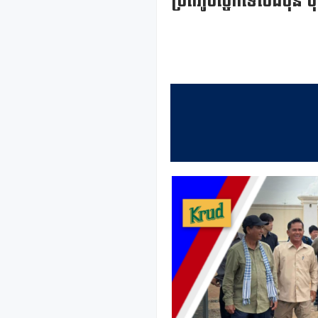
ប្រតិភូបច្ចេកទេសជប៉ុន ចុះ