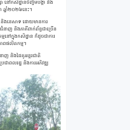
ា នៅកសិដ្ឋានចិញ្ចឹមបង្គា និង
កដា ឆ្នាំ២០២៦នេះ។
មាញ់ និងនេសាទ ដោយមានការ
ំនាញ និងភាគីពាក់ព័ន្ធជាច្រើន
ម្មនៅក្នុងកសិដ្ឋាន ក៏ដូចជាការ
្ធភាពផលិតកម្ម។
ជំនាញ និងដៃគូអន្តរជាតិ
ប្រជាពលរដ្ឋ និងការអភិវឌ្ឍ