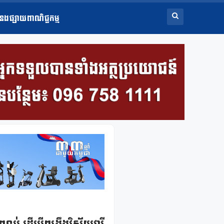
ំនងផ្សាយពាណិជ្ជកម្ម