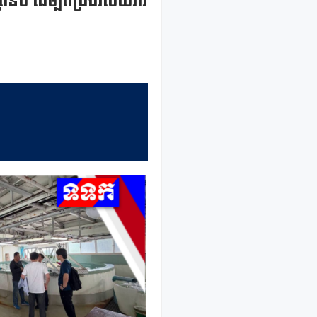
ៃនប់ ដើម្បីពង្រឹងវិស័យវារី