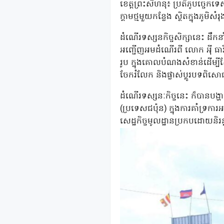
ខេត្តព្រះសីហនុ៖ ប្រតិភូបច្ចេកទេ
ក្តាមថ្មមួយកន្លែង ស្ថិតក្នុងភូម
ដំណើរទស្សនកិច្ចសិក្សានេះ ដឹក
អញ្ជើញអមដំណើរពី លោក
អុី
ធា
រូប ក្នុងគោលបំណងសំខាន់ដើម្បីស្វ
ចែករំលែក និងផ្លាស់ប្តូរបទពិសោធ
ដំណើរទស្សនៈកិច្ចនេះ ក៏បានបង្ហាញ
(ប្រទេសជប៉ុន) ក្នុងការគាំទ្រការ
សេដ្ឋកិច្ចមូលដ្ឋានប្រកបដោយនិរ