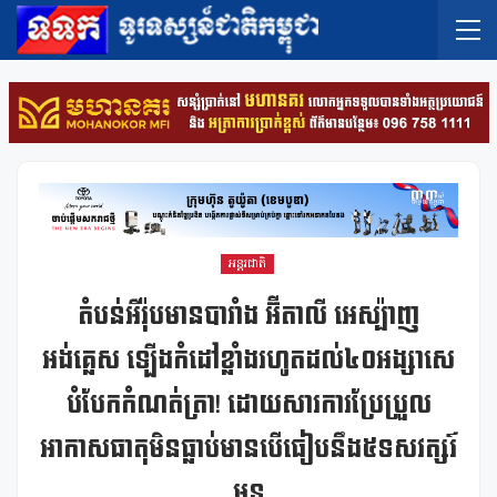
អន្តរជាតិ
តំបន់អឺរ៉ុបមានបារាំង អ៊ីតាលី អេស្ប៉ាញ
អង់គ្លេស ឡើងកំដៅខ្លាំងរហូតដល់៤០អង្សាសេ
បំបែកកំណត់ត្រា! ដោយសារការប្រែប្រួល
អាកាសធាតុមិនធ្លាប់មានបើធៀបនឹង៥ទសវត្សរ៍
មុន