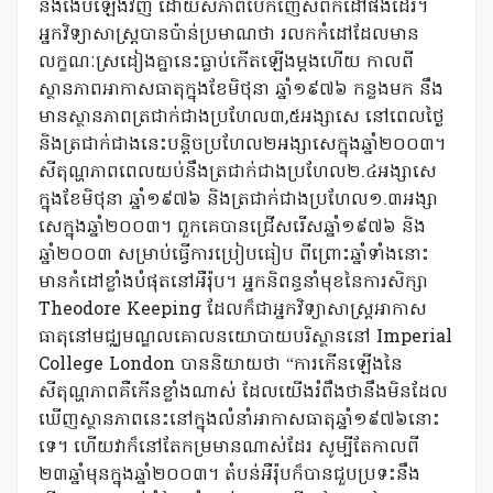
និងងើបឡើងវិញ ដោយសភាពបែកញើសពីកំដៅផងដែរ។
អ្នកវិទ្យាសាស្ត្របានប៉ាន់ប្រមាណថា រលកកំដៅដែលមាន
លក្ខណៈស្រដៀងគ្នានេះធ្លាប់កើតឡើងម្តងហើយ កាលពី
ស្ថានភាពអាកាសធាតុក្នុងខែមិថុនា ឆ្នាំ១៩៧៦ កន្លងមក នឹង
មានស្ថានភាពត្រជាក់ជាងប្រហែល៣,៥អង្សាសេ នៅពេលថ្ងៃ
និងត្រជាក់ជាងនេះបន្តិចប្រហែល២អង្សាសេក្នុងឆ្នាំ២០០៣។
សីតុណ្ហភាពពេលយប់នឹងត្រជាក់ជាងប្រហែល២.៤អង្សាសេ
ក្នុងខែមិថុនា ឆ្នាំ១៩៧៦ និងត្រជាក់ជាងប្រហែល១.៣អង្សា
សេក្នុងឆ្នាំ២០០៣។ ពួកគេបានជ្រើសរើសឆ្នាំ១៩៧៦ និង
ឆ្នាំ២០០៣ សម្រាប់ធ្វើការប្រៀបធៀប ពីព្រោះឆ្នាំទាំងនោះ
មានកំដៅខ្លាំងបំផុតនៅអឺរ៉ុប។ អ្នកនិពន្ធនាំមុខនៃការសិក្សា
Theodore Keeping ដែលក៏ជាអ្នកវិទ្យាសាស្ត្រអាកាស
ធាតុនៅមជ្ឈមណ្ឌលគោលនយោបាយបរិស្ថាននៅ Imperial
College London បាននិយាយថា “ការកើនឡើងនៃ
សីតុណ្ហភាពគឺកើនខ្លាំងណាស់ ដែលយើងរំពឹងថានឹងមិនដែល
ឃើញស្ថានភាពនេះនៅក្នុងលំនាំអាកាសធាតុឆ្នាំ១៩៧៦នោះ
ទេ។ ហើយវាក៏នៅតែកម្រមានណាស់ដែរ សូម្បីតែកាលពី
២៣ឆ្នាំមុនក្នុងឆ្នាំ២០០៣។ តំបន់អឺរ៉ុបក៏បានជួបប្រទះនឹង