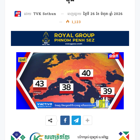
ចេញផ្សាយ
ថ្ងៃទី 26 ខែ មិថុនា ឆ្នាំ 2026
ដោយ
TVK Sothun
1,123