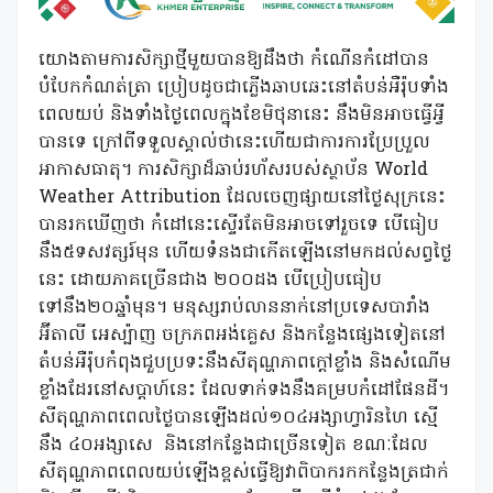
យោងតាមការសិក្សាថ្មីមួយបានឱ្យដឹងថា កំណើនកំដៅបាន
បំបែកកំណត់ត្រា ប្រៀបដូចជាភ្លើងឆាបឆេះនៅតំបន់អឺរ៉ុបទាំង
ពេលយប់ និងទាំងថ្ងៃពេលក្នុងខែមិថុនានេះ នឹងមិនអាចធ្វើអ្វី
បានទេ ក្រៅពីទទួលស្គាល់ថានេះហើយជាការការប្រែប្រួល
អាកាសធាតុ។ ការសិក្សាដ៏ឆាប់រហ័សរបស់ស្ថាប័ន World
Weather Attribution ដែលចេញផ្សាយនៅថ្ងៃសុក្រនេះ
បានរកឃើញថា កំដៅនេះស្ទើរតែមិនអាចទៅរួចទេ បើធៀប
នឹង៥ទសវត្សរ៍មុន ហើយទំនងជាកើតឡើងនៅមកដល់សព្វថ្ងៃ
នេះ ដោយភាគច្រើនជាង ២០០ដង បើប្រៀបធៀប
ទៅនឹង២០ឆ្នាំមុន។ មនុស្សរាប់លាននាក់នៅប្រទេសបារាំង
អ៊ីតាលី អេស្ប៉ាញ ចក្រភពអង់គ្លេស និងកន្លែងផ្សេងទៀតនៅ
តំបន់អឺរ៉ុបកំពុងជួបប្រទះនឹងសីតុណ្ហភាពក្តៅខ្លាំង និងសំណើម
ខ្លាំងដែរនៅសប្តាហ៍នេះ ដែលទាក់ទងនឹងគម្របកំដៅផែនដី។
សីតុណ្ហភាពពេលថ្ងៃបានឡើងដល់១០៤អង្សាហ្វារិនហៃ ស្មើ
នឹង ៤០អង្សាសេ និងនៅកន្លែងជាច្រើនទៀត ខណៈដែល
សីតុណ្ហភាពពេលយប់ឡើងខ្ពស់ធ្វើឱ្យវាពិបាករកកន្លែងត្រជាក់