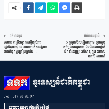
ព័ត៌មានមុន
ព័ត៌មានបន្ទាប់
មហាជនច្រើនកុះករស្នើដល់រាជ
អគ្គកុងស៊ុលវៀតណាម ចូលជួប
រដ្ឋាភិបាលជួយ ហាមឃាត់ការផ្សាយ
សម្ដែងការគួរសម និងជំរាបលាថ្នាក់
ពាណិជ្ជកម្មគ្រឿងស្រវឹង…
ដឹកនាំខេត្តព្រះសីហនុ ក្នុង ឱកាស
បញ្ចប់អាណត្តិ
Tel : 017 81 81 07
ទាញយកឥតគិតថ្លៃ