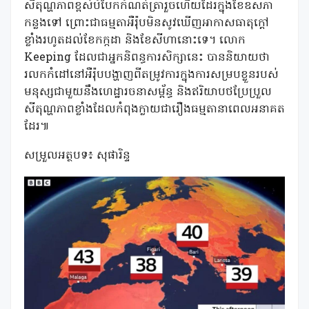
សីតុណ្ហភាពខ្ពស់បំបែកកំណត់ត្រារួចហើយដែរក្នុងខែឧសភា
កន្លងទៅ ព្រោះជាធម្មតាអឺរ៉ុបមិនសូវឃើញអាកាសធាតុក្តៅ
ខ្លាំងរហូតដល់ខែកក្កដា និងខែសីហានោះទេ។ លោក
Keeping ដែលជាអ្នកនិពន្ធការសិក្សានេះ បាននិយាយថា
រលកកំដៅនៅអឺរ៉ុបបង្ហាញពីតម្រូវការក្នុងការសម្របខ្លួនរបស់
មនុស្សជាមួយនឹងហេដ្ឋារចនាសម្ព័ន្ធ និងឥរិយាបថប្រែប្រួល
សីតុណ្ហភាពខ្លាំងដែលកំពុងក្លាយជារឿងធម្មតានាពេលអនាគត
ដែរ៕
សម្រួលអត្ថបទ៖ សុផារិន្ទ