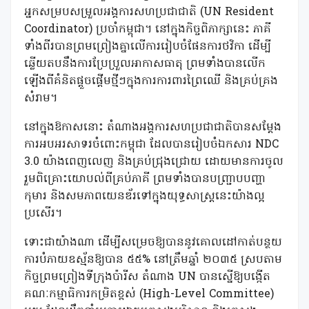
អ្នកសម្របសម្រួលអង្គការសហប្រជាជាតិ (UN Resident
Coordinator) ប្រចាំកម្ពុជា។ នៅក្នុងកិច្ចពិភាក្សានេះ ភាគី
ទាំងពីរបានព្រមព្រៀងគ្នាលើការរៀបចំផែនការថវិកា ដើម្បី
ឆ្លើយតបនឹងការប្រែប្រួលអាកាសធាតុ ព្រមទាំងបានលើក
ឡើងពីគំនិតផ្តួចផ្តើមថ្មីៗក្នុងការការពារព្រៃឈើ និងគ្រប់គ្រង
សំរាម។
នៅក្នុងឱកាសនោះ តំណាងអង្គការសហប្រជាជាតិបានសម្តែង
ការអបអរសាទរចំពោះកម្ពុជា ដែលបានរៀបចំឯកសារ NDC
3.0 យ៉ាងពេញលេញ និងគ្រប់ជ្រុងជ្រោយ ដោយមានការចូល
រួមពិគ្រោះយោបល់ពីគ្រប់ភាគី ព្រមទាំងបានបញ្ជ្រាបបញ្ហា
កុមារ និងសមភាពយេនឌ័រទៅក្នុងយុទ្ធសាស្ត្រនេះយ៉ាងល្អ
ប្រសើរ។
ទោះជាយ៉ាងណា ដើម្បីសម្រេចឱ្យបាននូវគោលដៅកាត់បន្ថយ
ការបំភាយឧស្ម័នឱ្យបាន ៥៥% នៅត្រឹមឆ្នាំ ២០៣៥ ស្របតាម
កិច្ចព្រមព្រៀងទីក្រុងប៉ារីស តំណាង UN បានស្នើឱ្យបង្កើត
គណៈកម្មាធិការកម្រិតខ្ពស់ (High-Level Committee)