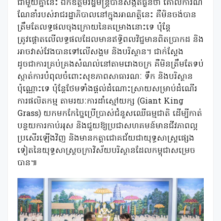
ជាមួយគ្នានេះ ឯកឧត្តមរដ្ឋមន្ត្រីបានសង្កត់ធ្ងន់ថា គោលការណ៍
ណែនាំរបស់រាជរដ្ឋាភិបាលនៅក្នុងអាណត្តិនេះ គឺមិនចង់បាន
ត្រឹមតែលទ្ធផលចុងក្រោយនៃគម្រោងនោះទេ ប៉ុន្តែ
ត្រូវផ្តោតលើលទ្ធផលដែលមានឥទ្ធិពលវិជ្ជមានពិតប្រាកដ និង
អាចវាស់វែងបានទៅលើសង្គម និងបរិស្ថាន។ ជាក់ស្តែង
ដូចជាការគ្រប់គ្រងសំណល់នៅតាមរោងចក្រ គឺមិនត្រឹមតែទប់
ស្កាត់ការបំពុលចំពោះសុខភាពសាធារណៈ ទឹក និងបរិស្ថាន
ប៉ុណ្ណោះទេ ប៉ុន្តែថែមទាំងផ្តល់ដំណោះស្រាយសម្រាប់ដំណើរ
ការផលិតកម្ម តាមរយៈការដាំស្មៅយក្ស (Giant King
Grass) យកមកកែច្នៃប្រើប្រាស់ជំនួសឈើធម្មជាតិ ដើម្បីកាត់
បន្ថយការកាប់អុស និងជួយឱ្យប្រជាសហគមន៍មានជីវភាពល្អ
ប្រសើរឡើងវិញ និងមានកត្តាជោគជ័យជាយុទ្ធសាស្រ្តផ្សេង
ទៀតនៃយុទ្ធសាស្រ្តចក្រាវិស័យបរិស្ថានដែលកម្ពុជាសម្រេច
បាន៕