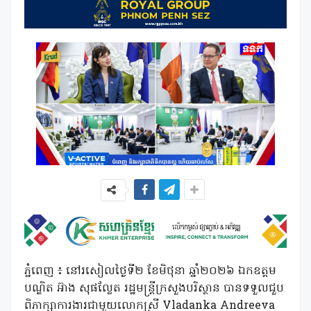
ភ្នំពេញ ៖ នៅរសៀលថ្ងៃទី២ ខែមិថុនា ឆ្នាំ២០២៦ ឯកឧត្តម
បណ្ឌិត អ៊ាង សុផល្លែត រដ្ឋមន្រ្តីក្រសួងបរិស្ថាន បានទទួលជួប
ពិភាក្សាការងារជាមួយលោកស្រី Vladanka Andreeva