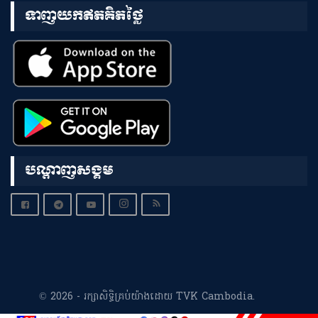
ទាញយកឥតគិតថ្លៃ
បណ្តាញសង្គម
© 2026 - រក្សាសិទ្ធិគ្រប់យ៉ាងដោយ TVK Cambodia.