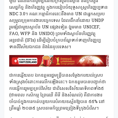
មួយ ដែលដឹកនាំរួមគ្នាដោយក្រសួងបរិស្ថាន និងក្រសួង
សេដ្ឋកិច្ច និងហិរញ្ញវត្ថុ ក្នុងការរៀបចំយុទ្ធសាស្ត្រហិរញ្ញប្បទាន
NDC 3.0។ គណៈកម្មាធិការនេះនឹងមាន UN ជាអ្នកសម្រប
សម្រួលក្រុមការងារបច្ចេកទេស ដែលដឹកនាំដោយ UNDP
រួមផ្សំជាមួយស្ថាប័ន UN ផ្សេងទៀត (រួមមាន UNICEF,
FAO, WFP និង UNIDO) ព្រមទាំងស្ថាប័នហិរញ្ញវត្ថុ
អន្តរជាតិ (IFIs) ដើម្បីរៀបចំក្របខ័ណ្ឌទាក់ទាញហិរញ្ញប្ប
ទានពីវិស័យឯកជន និងដៃគូបរទេស។
ជាការឆ្លើយតប ឯកឧត្តមរដ្ឋមន្រ្តីបានសម្តែងការយល់ស្រប
ទាំងស្រុងចំពោះការលើកឡើងនេះ។ ឯកឧត្តមបានបញ្ជាក់ថា
ការធ្វើការរួមគ្នាគ្រប់វិស័យ ជាពិសេសវិស័យអាទិភាពទាំង៥
(ថាមពល កសិកម្ម ព្រៃឈើ គីមី និងសំណល់) គឺជាការងារ
ចាំបាច់ក្នុងការកាត់បន្ថយការបំភាយឧស្ម័នឱ្យបាន ៥៥% នៅ
ត្រឹមឆ្នាំ ២០៣៥ ស្របតាមកិច្ចព្រមព្រៀងទីក្រុងប៉ារីស។