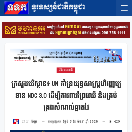
ព័ត៌មានជាតិ
ក្រសួងបរិស្ថាន៖ UN គាំទ្រយុទ្ធសាស្ត្រហិរញ្ញប្ប
ទាន NDC 3.0 ដើម្បីការពារព្រៃឈើ និងគ្រប់
គ្រងសំណល់ឆ្លាតវៃ
ចេញផ្សាយ
ថ្ងៃទី 3 ខែ មិថុនា ឆ្នាំ 2026
420
ដោយ
វិចិត្រ