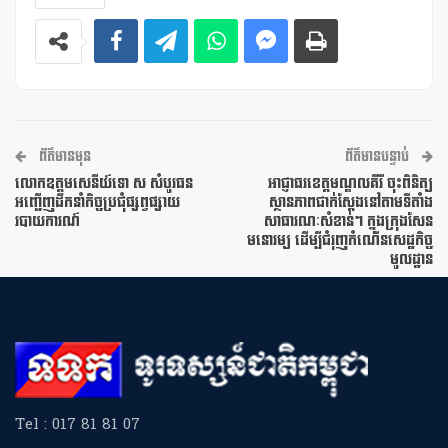
ព័ត៌មានមុន
ព័ត៌មានបន្ទាប់
លោកឧត្តមសេនីយ៍ទោ ស សំបូរធន
អាជ្ញាធរខេត្តមណ្ឌលគីរី ចុះពិនិត្យ
អញ្ជើញដឹកនាំកិច្ចប្រជុំផ្សព្វផ្សាយ
ស្ថានភាពជាក់ស្តែងនៅតាមទីតាំង
របាយការណ៍
សាធារណៈសំខាន់ៗ ក្នុងក្រុងសែន
មនោរម្យ ដើម្បីជំរុញកំណើនសេដ្ឋកិច្ច
មូលដ្ឋាន
Tel : 017 81 81 07