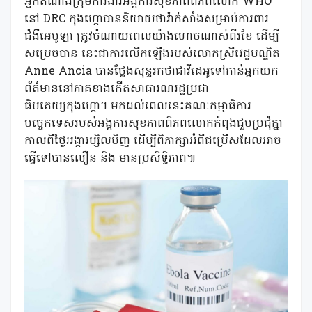
អ្នកតំណាងក្រុមការងារអង្គការសុខភាពពិភពលោក WHO
នៅ DRC កុងហ្គោបាននិយាយថាវ៉ាក់សាំងសម្រាប់ការពារ
ជំងឺអេបូឡា ត្រូវចំណាយពេលយ៉ាងហោចណាស់ពីរខែ ដើម្បី
សម្រេចបាន នេះជាការលើកឡើងរបស់លោកស្រីវេជ្ជបណ្ឌិត
Anne Ancia បានថ្លែងសុន្ទរកថាជាវីដេអូទៅកាន់អ្នកយក
ព័ត៌មាននៅភាគខាងកើតសាធារណរដ្ឋប្រជា
ធិបតេយ្យកុងហ្គោ។ មកដល់ពេលនេះគណៈកម្មាធិការ
បច្ចេកទេសរបស់អង្គការសុខភាពពិភពលោកកំពុងជួបប្រជុំគ្នា
កាលពីថ្ងៃអង្គារម្សិលមិញ ដើម្បីពិភាក្សាអំពីជម្រើសដែលអាច
ធ្វើទៅបានលឿន និង មានប្រសិទ្ធិភាព៕