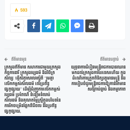
593
ព័ត៌មានមុន
ព័ត៌មានបន្ទាប់
ក្រសួងព័ត៌មាន សហការជាមួយក្រសួង
យុទ្ធនាការជំរឿនមន្ត្រីរាជការបានឈាន
កិច្ចការនារី ក្រសួងវប្បធម៌ និងវិចិត្រ
មកដល់ក្រសួងការបរទេសហើយ ក្នុង
សិល្បៈ ធ្វើសិក្ខាសាលាស្តីពី “រួមគ្នា
ដំណើរការត្រួតពិនិត្យវត្តមានមន្ត្រី និង
លើកកម្ពស់សីលធម៌ លើប្រព័ន្ធ
ការរៀបចំជួរមន្ត្រីរាជការឱ្យកាន់តែមាន
ផ្សព្វផ្សាយ” ដើម្បីជំរុញការលើកកម្ពស់
សណ្តាប់ធ្នាប់ និងតម្លាភាព
វប្បធម៌ ប្រពៃណី ទំនៀមទំលាប់
សីលធម៌ និងគុណតម្លៃស្ត្រីក្នុងបរិបទនៃ
ការរីកចម្រើនផ្នែកឌីជីថល និងប្រព័ន្ធ
ផ្សព្វផ្សាយ,