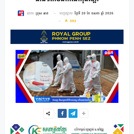
ចេញផ្សាយ
ថ្ងៃទី 20 ខែ ឧសភា ឆ្នាំ 2026
ដោយ
ប្រុស អាន
593