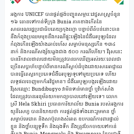
អង្គការ UNICEF បានផ្គត់ផ្គង់បញ្ជូនសម្ភារៈវេជ្ជសាស្រ្តចំនួន
១៦ តោនទៅកាន់ទីក្រុង Bunia ភាគខាងកើតនៃ
សាធារណរដ្ឋប្រជាធិបតេយ្យកុងហ្គោ បន្ទាប់ពីតំបន់នោះបាន
នឹងកំពុងប្រឈមមុខនឹងករណីផ្ទុះឡើងនៃជំងឺអេបូឡាដែល
កំពុងកើនឡើងយ៉ាងឆាប់រហ័ស សម្លាប់មនុស្សកើន ១៣៤
នាក់ និងករណីសង្ស័យឆ្លងជាង ៥០០ ករណីហើយ។ វីរុសនេះ
បានរីករាលដាលដោយមិនត្រូវបានរកឃើញអស់រយៈពេលជា
ច្រើនសប្តាហ៍បន្ទាប់ពីមានករណីស្លាប់ដំបូងដោយសារអាជ្ញាធរ
បានធ្វើតេស្តរកប្រភេទជំងឺអេបូឡាទូទៅមួយប្រភេទ ហើយ
លទ្ធផលចេញមកក៏អវិជ្ជមាន។ ជំងឺអេបូឡាបង្ករឡើងដោយ
វីរុសឈ្មោះ Bundibugyo វាមិនទាន់មានថ្នាំ ឬវ៉ាក់សាំង
ដែលត្រូវបានអនុម័តយកមកព្យាបាលនៅឡើយទេ។ លោក
ស្រី Hela Skhiri ប្រធានការិយាល័យ Bunia របស់អង្គការ
យូនីសេហ្វ បាននិយាយថា ការផ្គត់ផ្គង់ទាំងនោះរួមមាន ថ្នាំ
សម្លាប់មេរោគ និងសាប៊ូលាងសំអាត ឧបករណ៍ការពារផ្ទាល់
ខ្លួន និងថ្នាំបន្សុទ្ធទឹក និងធុងទឹក នឹងត្រូវចែកចាយទៅកាន់