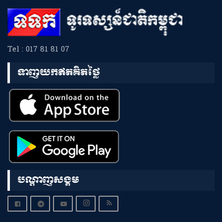
Tel : 017 81 81 07
ទាញយកឥតគិតថ្លៃ
បណ្តាញសង្គម