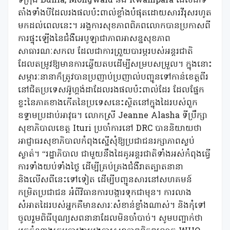
ទីក្រុង Bunia, Mongwalu និង Rwampara ដែលជាទី
តាំងទាំងបីដែលរងផលប៉ះពាល់ខ្លាំងបំផុតដោយសារវីរុសរហូត
មកដល់ពេលនេះ។ អង្គការសុខភាពពិភពលោកបានប្រកាសពី
ការផ្ទុះឡើងនៃជំងឺអេបូឡាជាភាពអាសន្នសុខភាព
សាធារណៈសកល ដែលជាការព្រួយបារម្ភរបស់អន្តរជាតិ
ដែលតម្រូវឱ្យមានការឆ្លើយតបដើម្បីសម្របសម្រួល។ ក្នុងនោះ
សម្ភារៈនានាក៏ត្រូវបានប្រញាប់ប្រញាល់បញ្ជូនទៅកាន់ខេត្តពីរ
នៅជិតប្រទេសអ៊ូហ្គង់ដាដែលរងផលប៉ះពាល់ដែរ ដែលផ្នែក
ខ្លះនៃភាគខាងកើតនៃប្រទេសនេះស្ថិតនៅក្នុងដៃរបស់ពួក
ឧទ្ទាមប្រដាប់អាវុធ។ លោកស្រី Jeanne Alasha ទីប្រឹក្សា
សុខាភិបាលខេត្ត Ituri ប្រចាំការនៅ DRC បាននិយាយថា
អាជ្ញាធរសុខាភិបាលកំពុងស្នើសុំឱ្យប្រជាជនរក្សាភាពស្ងប់
ស្ងាត់។ “រដ្ឋាភិបាល ជាមួយនឹងដៃគូអន្តរជាតិទាំងអស់កំពុងធ្វើ
ការទាំងយប់ទាំងថ្ងៃ ដើម្បីគ្រប់គ្រងជំងឺរាតត្បាតនានា
និងលើសពីនេះទៅទៀត ដើម្បីបញ្ជូនសារនៅសហគមន៍
កម្រិតប្រជាជន អំពីវិធានការបង្ការទុកជាមុន។ ការលាង
សំអាតដៃរបស់អ្នកគឺមានសារៈសំខាន់ខ្លាំងណាស់។ និងកុំទៅ
ចូលរួមពិធីបុណ្យសពនានាដែលមិនចាំបាច់។ សូមបញ្ជាក់ថា