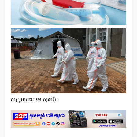
សម្រួលអត្ថបទ៖​ សុផារិន្ទ