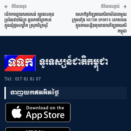
ព័ត៌មានមុន
ព័ត៌មានបន្ទាប់
បើកការដ្ឋានសាងសង់ ស្ពានបេតុង
សហព័ន្ធកីឡាវាយសីចាប់ដៃជាមួយ
ប្រវែង៩០ម៉ែត្រ ឆ្លងកាត់ព្រែកតេ
ក្រុមហ៊ុន Victor Sports Cambodia
ក្នុងឃុំថ្មអណ្តើក ស្រុកចិត្របុរី
ក្នុងការបង្កើនគុណផលកីឡាវាយសី
កម្ពុជា
Tel : 017 81 81 07
ទាញយកឥតគិតថ្លៃ