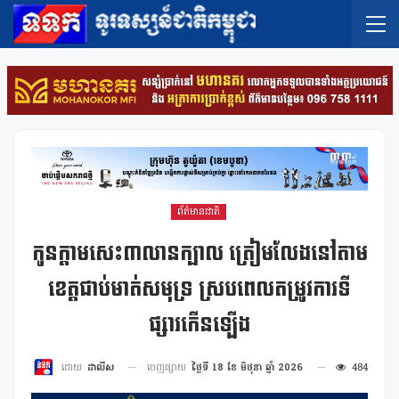
ព័ត៌មានជាតិ
កូនក្ដាមសេះ៣លានក្បាល ត្រៀមលែងនៅតាម
ខេត្តជាប់មាត់សមុទ្រ ស្របពេលតម្រូវការទី
ផ្សារកើនឡើង
ចេញផ្សាយ
ថ្ងៃទី 18 ខែ មិថុនា ឆ្នាំ 2026
484
ដោយ
ដាលីស