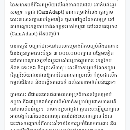
នៃសហគមន៍ពឹងអាស្រ័យលើធនធានជលផល នៅតំបន់ឆ្នេរ
សមុទ្រ កម្ពុជា (CamAdapt) មានគម្រោងលែង កូនក្ដាម
សេះ៣លានក្បាលបន្ថែមទៀត ចូលទៅក្នុងដែនសមុទ្រ នៅ
តាមបណ្ដាខេត្តជាប់មាត់សមុទ្ររបស់កម្ពុជា នៅពេលគម្រោង
(CamAdapt) ជិតបញ្ចប់។
លោកស្រី បញ្ជាក់ថា៖«នៅពេលគម្រោងជិតបញ្ចប់នឹងមានការ
លែងកូនក្តាមសេះចំនួន ៣.០០០.០០០ក្បាល បន្ថែមទៀត
នៅតាមបណ្តាខេត្តទាំងបួនរបស់គម្រោងរួមមាន ខេត្តកែប
កំពត កោះកុង និងព្រះសីហនុ។ នេះគឺជាការរួមចំណែកជួយ
ជំរុញវិស័យជលផលឱ្យកាន់តែមានភាពប្រសើរ ក៏ដូចជាលើក
កម្ពស់ជីវភាព និងបង្កើនភាពធន់ ដល់សហគមន៍តំបន់ឆ្នេរ»។
ក្ដាមសេះ គឺជាធនធានជលផលសមុទ្រដ៏មានតម្លៃសម្រាប់
កម្ពុជា និងជាប្រភពចំណូលដ៏សំខាន់សម្រាប់ប្រជាសហគមន៍
នៅតាមតំបន់ឆ្នេរ។
តាមការស្រាវជ្រាវ ក្ដាមសេះញីមួយក្បាល
អាចបង្កកំណើតពងបានរហូតដល់ជាង២លានក្បាល ដែល
នេះវាសបញ្ជាក់អំពីសារៈសំខាន់នៃការរួមចំណែកការពារ និង