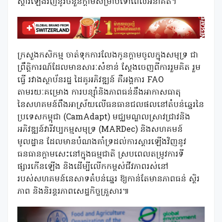
ស្ដារឡើងវិញនូវចំនួនក្ដាមសម្រាប់ទៅពេលអនាគត។
ក្រសួងកសិកម្ម ចាត់ទុកការលែងកូនក្តាមចូលក្នុងសមុទ្រ ជា
ព្រឹត្តិការណ៍ដែលមានសារៈសំខាន់ ស្តែងចេញពីការរួមគិត រួម
ធ្វើ រវាងស្ថាប័នរដ្ឋ ដៃគូអភិវឌ្ឍន៍ គឺអង្គការ FAO
តាមរយៈគម្រោង ការបន្ស៊ាំនិងភាពធន់នឹងអាកាសធាតុ
នៃសហគមន៍ពឹងអាស្រ័យលើធនធានជលផលនៅតំបន់ឆ្នេរនៃ
ប្រទេសកម្ពុជា (CamAdapt) មជ្ឈមណ្ឌលស្រាវជ្រាវនិង
អភិវឌ្ឍន៍វារីវប្បកម្មសមុទ្រ (MARDec) និងសហគមន៍
មូលដ្ឋាន ដែលមានបំណងគាំទ្រដល់ការស្តារឡើងវិញនូវ
ធនធានក្តាមសេះនៅក្នុងធម្មជាតិ ស្របពេលតម្រូវការទី
ផ្សារកើនឡើង និងដើម្បីលើកកម្ពស់ជីវភាពរស់នៅ
របស់សហគមន៍នេសាទតំបន់ឆ្នេរ ឱ្យកាន់តែមានភាពធន់ ស្ថិរ
ភាព និងនិរន្តរភាពសេដ្ឋកិច្ចគ្រួសារ៕