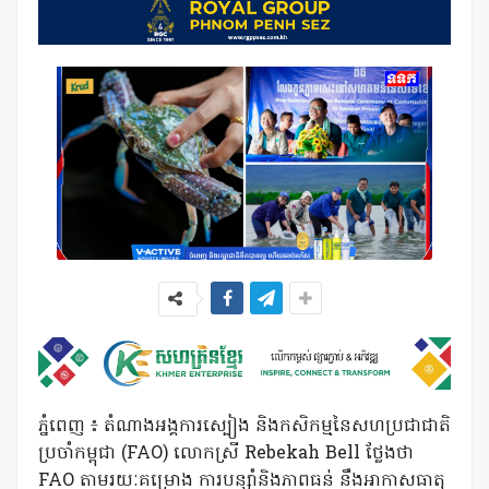
ភ្នំពេញ ៖ តំណាងអង្គការស្បៀង និងកសិកម្មនៃសហប្រជាជាតិ
ប្រចាំកម្ពុជា (FAO) លោកស្រី Rebekah Bell ថ្លែងថា
FAO តាមរយៈគម្រោង ការបន្ស៊ាំនិងភាពធន់ នឹងអាកាសធាតុ