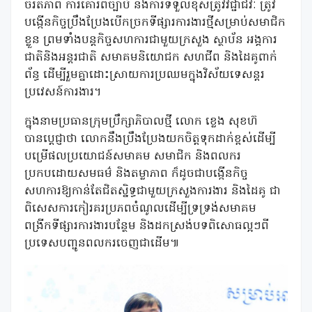
ចរិតភាព ការគោរពច្បាប់ និងការទទួលខុសត្រូវវិជ្ជាជីវៈ ត្រូវ
បង្កើនកិច្ចប្រឹងប្រែងបើកច្រកទីផ្សារការងារថ្មីសម្រាប់សមាជិក
ខ្លួន ព្រមទាំងបន្តកិច្ចសហការជាមួយក្រសួង ស្ថាប័ន អង្គការ
ជាតិនិងអន្តរជាតិ សមាគមនិយោជក សហជីព និងដៃគូពាក់
ព័ន្ធ ដើម្បីរួមគ្នាដោះស្រាយការប្រឈមក្នុងវិស័យទេសន្តរ
ប្រវេសន៍ការងារ។
ក្នុងនាមប្រធានក្រុមប្រឹក្សាភិបាលថ្មី លោក ខ្លេង សុខហ៊
បានប្តេជ្ញាថា លោកនឹងប្រឹងប្រែងយកចិត្តទុកដាក់ខ្ពស់ដើម្បី
បម្រើផលប្រយោជន៍សមាគម សមាជិក និងពលករ
ប្រកបដោយសមធម៌ និងតម្លាភាព ក៏ដូចជាបង្កើនកិច្ច
សហការឱ្យកាន់តែជិតស្និទ្ធជាមួយក្រសួងការងារ និងដៃគូ ជា
ពិសេសការកៀរគរប្រភពចំណូលដើម្បីទ្រទ្រង់សមាគម
ពង្រីកទីផ្សារការងារបន្ថែម និងដកស្រង់បទពិសោធល្អៗពី
ប្រទេសបញ្ជូនពលករចេញជាដើម៕