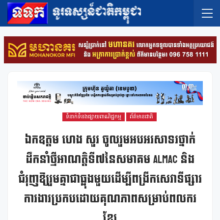
ទំនាក់ទំនងផ្សាយពាណិជ្ជកម្ម
ព័ត៌មានជាតិ
ឯកឧត្តម ហេង សួរ ចូលរួមអបអរសាទរថ្នាក់
ដឹកនាំថ្មីអាណត្តិទី៧នៃសមាគម ALMAC និង
ជំរុញឱ្យរួមគ្នាជាធ្លុងមួយដើម្បីពង្រីកសេវាទីផ្សារ
ការងារប្រកបដោយគុណភាពសម្រាប់ពលករ
ខ្មែរ