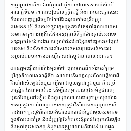
សន្តរប្រវេសន៍ការងារខ្មែរទៅធ្វើការនៅបរទេសចាប់តាំងពី
អាណត្តិទី១មក។ ការរៀបចំលក្ខន្តិកៈថ្មី និងការបោះឆ្នោតនេះ
គឺជាការបង្ហាញពីចក្ខុវិស័យដ៏វែងឆ្ងាយយ៉ាងត្រឹមត្រូវ
បេសកកម្មថ្មី និងការទទួលខុសត្រូវកាន់តែទូលំទូលាយរបស់
សមាគមក្នុងការពង្រីកដែនអនុវត្តលើទីភ្នាក់ងារផ្តល់សេវាទេ
សន្តរប្រវេសន៍ការងារ សម្រាប់ជនជាតិខ្មែរទៅធ្វើការនៅក្រៅ
ប្រទេស និងទីភ្នាក់ងារផ្តល់សេវាទេសន្តរប្រវេសន៍ការងារ
សម្រាប់ជនបរទេសមកធ្វើការនៅកម្ពុជានាពេលអនាគត។
ឯកឧត្តមជឿជាក់យ៉ាងមុតមាំថា ក្រោមការដឹកនាំរបស់ក្រុម
ប្រឹក្សាភិបាលអាណត្តិទី៧ សមាគមនឹងបន្តស្មារតីសាមគ្គីភាពដ៏
រឹងមាំជាសំឡេងតែមួយ ធ្វើការជាមួយគ្នាជាធ្លុងមួយ និងប្រើ
លក្ខន្តិកៈដែលមានចែង ដើម្បីសម្រេចបាននូវសមិទ្ធផលល្អ
ប្រសើរបន្តទៅទៀត និងចូលរួមសហការជាមួយក្រសួងយ៉ាង
សកម្ម ក្នុងការបំពេញបេសកកម្មក្នុងវិស័យទេសន្តរប្រវេសន៍
ការងារ។ ក្រសួងរីករាយរង់ចាំសហការជានិច្ចជាមួយសមាគម
ក្នុងទិសដៅគាំទ្រ និងជំរុញឱ្យវិស័យនេះឱ្យកាន់តែប្រសើរឡើង
និងផ្តល់នូវសេវាកម្ម ក៏ដូចជាអត្ថប្រយោជន៍ជាអតិបរមាជូន