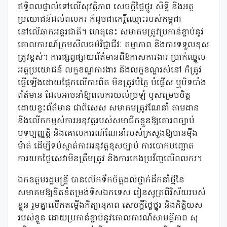
ឥទ្ធិពលផ្ទាល់ទៅលើសុវត្ថិភាព សេចក្តីថ្លៃថ្នូរ សិទ្ធិ និងអត្ថ
ប្រយោជន៍ដល់ពលករ ក៏ដូចជាកេរ្តិ៍ឈ្មោះរបស់កម្ពុជា
នៅលើឆាកអន្តរជាតិ។ ហេតុនេះ សមាគមត្រូវប្រកាន់ខ្ជាប់នូវ
គោលការណ៍ក្រមសីលធម៌វិជ្ជាជីវៈ តម្លាភាព និងការទទួលខុស
ត្រូវខ្ពស់។ ការផ្សព្វផ្សាយព័ត៌មានពីឱកាសការងារ ប្រាក់ឈ្នួល
អត្ថប្រយោជន៍ លក្ខខណ្ឌការងារ និងលក្ខខណ្ឌរស់នៅ ក៏ត្រូវ
ធ្វើឡើងដោយផ្អែកលើការពិត មិនត្រូវបំភ្លៃ បំផ្លើស ឬបិទបាំង
ព័ត៌មាន ដែលអាចនាំឱ្យពលករយល់ច្រឡំ ឬសម្រេចចិត្ត
ដោយខ្វះព័ត៌មាន ជាពិសេស សមាគមត្រូវណែនាំ តាមដាន
និងលើកកម្ពស់ការអនុវត្តរបស់សមាជិកខ្លួនឱ្យគោរពច្បាប់
បទប្បញ្ញត្តិ និងគោលការណ៍ណែនាំរបស់ក្រសួងឱ្យបានម៉ឺង
ម៉ាត់ ដើម្បីទប់ស្កាត់ការអនុវត្តខុសច្បាប់ ការបោកបញ្ឆោត
ការយកថ្លៃសេវាមិនត្រឹមត្រូវ និងការកេងប្រវ័ញ្ចលើពលករ។
ឯកឧត្តមរដ្ឋមន្រ្តី បានលើកទឹកចិត្តដល់ថ្នាក់ដឹកនាំថ្មីនៃ
សមាគមឱ្យខិតខំតម្រង់ទិសឯកទេស រៀនសូត្រពីវិស័យរបស់
ខ្លួន រួមគ្នាលើកតម្កើងកិត្យានុភាព សេចក្តីថ្លៃថ្នូរ និងកិត្តិយស
របស់ខ្លួន ដោយប្រកាន់ខ្ជាប់នូវគោលការណ៍សាមគ្គីភាព សុ