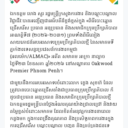
ឯកឧត្តម ហេង សួរ រដ្ឋមន្ត្រីក្រសួងការងារ និងបណ្តុះបណ្តាល
វិជ្ជាជីវៈបានអញ្ជើញជាអធិបតីដ៏ខ្ពង់ខ្ពស់ក្នុង «ពិធីបោះឆ្នោត
ជ្រើសរើស ប្រធាន អនុប្រធាន និងសមាជិកក្រុមប្រឹក្សាភិបាល
អាណត្តិទី៧ (២០២៦-២០៣១) ព្រមទាំងពិធីលៀង
សាយភោជន៍អបអរសាទរក្រុមប្រឹក្សាភិបាលថ្មី នៃសមាគមទី
ភ្នាក់ងារទេសន្តរប្រវេសន៍ការងារកម្ពុជា
(អលម៉េក/ALMAC)» អតីត សមាគម អាក្រា នាល្ងាច
ថ្ងៃទី២៣ ខែឧសភា ឆ្នាំ២០២៦ នៅសណ្ឋាគារ Oakwood
Premier Phnom Penh។
ជាមួយនឹងការអបអរសាទរចំពោះលោក ខ្លេង សុខហ៊ ដែល
ត្រូវបានបោះឆ្នោតជ្រើសតាំងជាប្រធានក្រុមប្រឹក្សាភិបាល ក៏
ដូចជាប្រធាន អនុប្រធាន និងសមាជិកក្រុមប្រឹក្សាភិបាលថ្មី
ឯកឧត្តមរដ្ឋមន្រ្តីបានថ្លែងអំណរគុណយ៉ាងជ្រាលជ្រៅ និងវាយ
តម្លៃខ្ពស់ចំពោះសមាគម ដែលខិតខំអនុវត្តការងារនាពេល
កន្លងមក ក្នុងការពង្រឹងគុណភាព និងប្រសិទ្ធភាពការងារក្នុង
ការជ្រើសរើស បណ្តុះបណ្តាល បញ្ជូន និងគ្រប់គ្រងជនទេ