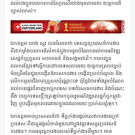
ដល់បងប្អូនពលករកាន់តែប្រសើរជាងមុនតាមរយៈយន្តការដ៏
ច្បាស់លាស់។
ឯកឧត្តម ហេង សួរ បានរំលេចថា ទេសន្តរប្រវេសន៍ការងារ
គឺជាកម្លាំងចលករដ៏សំខាន់ក្នុងការរួមចំណែកដល់ការអភិវឌ្ឍ
សេដ្ឋកិច្ចគ្រួសារ សហគមន៍ និងសង្គមជាតិ។ ការបញ្ជូន
ពលករខ្មែរទៅធ្វើការនៅបរទេសតាមរយៈយន្តការស្របច្បាប់
មិនត្រឹមតែជួយបង្កើតឱកាសការងារ បង្កើនប្រាក់ចំណូល និង
លើកកម្ពស់ជីវភាពគ្រួសារប៉ុណ្ណោះទេ ប៉ុន្តែថែមទាំងរួមចំណែក
ដល់ការផ្ទេរជំនាញបច្ចេកទេស បទពិសោធការងារ និងចំណេះ
ដឹង បច្ចេកទេសថ្មីៗត្រឡប់មកចូលរួមអភិវឌ្ឍសេដ្ឋកិច្ចកម្ពុជា
វិញ ឬបង្កើតមុខរបរដោយខ្លួនឯងតាមរយៈប្រាក់សន្សំទុក។
ឯកឧត្តមមានប្រសាសន៍ថា ទីភ្នាក់ងារផ្តល់សេវាការងារក្រៅ
ប្រទេស គឺជាតួអង្គសំខាន់មួយនៅក្នុងវដ្តទេសន្តរប្រវេសន៍
ការងារ។ ការអនុវត្តការងាររបស់ទីភ្នាក់ងារនីមួយៗ មាន