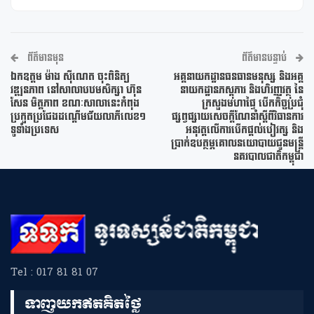
ព័ត៌មានមុន
ព័ត៌មានបន្ទាប់
ឯកឧត្តម ម៉ាង ស៊ីណេត ចុះពិនិត្យ
អគ្គនាយកដ្ឋានធនធានមនុស្ស និងអគ្គ
វឌ្ឍនភាព នៅសាលាបឋមសិក្សា ហ៊ុន
នាយកដ្ឋានភស្តុភារ និងហិរញ្ញវត្ថុ នៃ
សែន មិត្តភាព ខណៈសាលានេះកំពុង
ក្រសួងមហាផ្ទៃ បេីកកិច្ចប្រជុំ
ប្រកួតប្រជែងដណ្តើមជ័យលាភីលេខ១
ផ្សព្វផ្សាយសេចក្តីណែនាំស្តីពីវិធានការ
ទូទាំងប្រទេស
អនុវត្តលើការបើកផ្ដល់បៀវត្ស និង
ប្រាក់ឧបត្ថម្ភគោលនយោបាយជូនមន្ត្រី
នគរបាលជាតិកម្ពុជា
Tel : 017 81 81 07
ទាញយកឥតគិតថ្លៃ