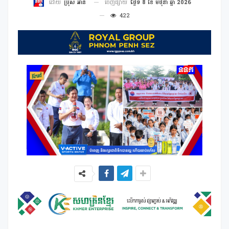
ចេញផ្សាយ
ថ្ងៃទី 8 ខែ មិថុនា ឆ្នាំ 2026
ដោយ
ប្រុស អាន
422