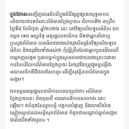
ក្នុងឱកាស
អញ្ជើញជាអធិបតីក្នុងពិធីផ្សព្វផ្សាយយុទ្ធនាការ
«និយាយថាទេចំពោះព័ត៌មានក្លែងក្លាយ» ជំហានទី២ នាព្រឹក
ថ្ងៃទី៨ ខែមិថុនា ឆ្នាំ២០២៦ នេះ នៅវិទ្យាល័យទួលអំពិល ឯក
ឧត្តម ទេព អស្នារិទ្ធ អនុរដ្ឋលេខាធិការ និងជាអ្នកនាំពាក្យ
ក្រសួងព័ត៌មាន បានអំពាវនាវដល់យុវសិស្សនៃវិទ្យាល័យទួល
អំពិល និងយុវវ័យទាំងអស់ថា កុំធ្វើត្រឹមតែជាអ្នកចូលមើលលើ
បណ្តាញសង្គម ឬអាចធ្លាក់ក្នុងស្ថានភាពជាជនរងគ្រោះដោយ
ការចែករំលែកព័ត៌មានក្លែងក្លាយ តែយុវវ័យត្រូវរួមគ្នាធ្វើជា
«ឃោសនិកឌីជីថលដ៏សកម្ម» ដើម្បីសុវត្ថិភាពព័ត៌មានក្នុង
សង្គម។
ឯកឧត្តមអនុរដ្ឋលេខាធិការបានពន្យល់ថា៖ «ព័ត៌មាន
ក្លែងក្លាយនេះ មិនខុសពី «មេរោគដ៏កាចសាហាវ» នោះ
ឡើយ។ វាកំពុងតែលួចបន្លំ បង្កការបំផ្លាញ និងយាយីយ៉ាង
ស្ងៀមស្ងាត់ដល់សន្តិសុខព័ត៌មាន ក៏ដូចជាសណ្តាប់ធ្នាប់សង្គម
ជាតិយើងទាំងមូល» ។