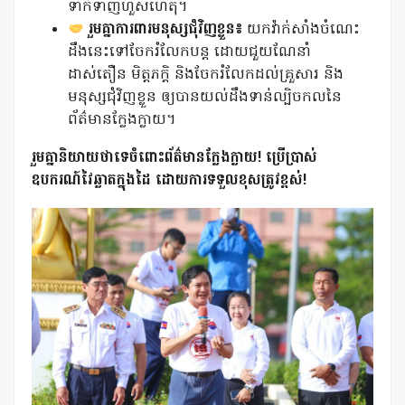
ទាក់ទាញហួសហេតុ។
រួមគ្នាការពារមនុស្សជុំវិញខ្លួន៖
យកវ៉ាក់សាំងចំណេះ
ដឹងនេះទៅចែករំលែកបន្ត ដោយជួយណែនាំ
ដាស់តឿន មិត្តភក្តិ និងចែករំលែកដល់គ្រួសារ និង
មនុស្សជុំវិញខ្លួន ឲ្យបានយល់ដឹងទាន់ល្បិចកលនៃ
ព័ត៌មានក្លែងក្លាយ។
រួមគ្នានិយាយថាទេចំពោះព័ត៌មានក្លែងក្លាយ! ប្រើប្រាស់
ឧបករណ៍វៃឆ្លាតក្នុងដៃ ដោយការទទួលខុសត្រូវខ្ពស់!