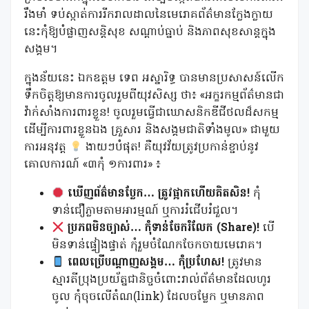
រឹងមាំ ទប់ស្កាត់ការរីករាលដាលនៃមេរោគព័ត៌មានក្លែងក្លាយ
នេះកុំឱ្យបំផ្លាញសន្តិសុខ សណ្តាប់ធ្នាប់​ និងភាពសុខសាន្តក្នុង
សង្គម។
ក្នុងន័យនេះ ឯកឧត្តម ទេព អស្នារិទ្ធ បានមានប្រសាសន៍លើក
ទឹកចិត្តឱ្យមានការចូលរួមពីយុវសិស្ស ថា៖ «អក្ខរកម្មព័ត៌មានជា
វ៉ាក់សាំងការពារខ្លួន! ចូលរួមធ្វើជាឃោសនិកឌីជីថលដ៏សកម្ម
ដើម្បីការពារខ្លួនឯង គ្រួសារ និងសង្គមជាតិទាំងមូល» ជាមួយ
ការអនុវត្ត
ងាយៗបំផុត! គឺយុវវ័យត្រូវប្រកាន់ខ្ជាប់នូវ
គោលការណ៍ «៣កុំ ១ការពារ» ៖
ឃើញព័ត៌មានប្លែក… ត្រូវផ្អាកហើយគិតសិន!
កុំ
ទាន់ជឿភ្លាមតាមអារម្មណ៍ ឬការរំជើបរំជួល។
ប្រភពមិនច្បាស់… កុំទាន់ចែករំលែក (Share)!
បើ
មិនទាន់ផ្ទៀងផ្ទាត់ កុំរួមចំណែកចែកចាយមេរោគ។
ពេលប្រើបណ្តាញសង្គម… កុំប្រហែស!
ត្រូវមាន
ស្មារតីប្រុងប្រយ័ត្នជានិច្ចចំពោះរាល់ព័ត៌មានដែលហូរ
ចូល កុំចុចលើតំណ(link) ដែលចម្លែក ឬមានភាព