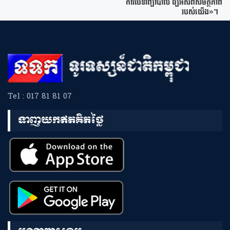
ការថែទាំព្យាបាល ឲ្យអស់ពីសមត្ថភាព
របស់យើង»។
Tel : 017 81 81 07
ទាញយកឥតគិតថ្លៃ