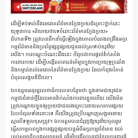
ដើម្បីទប់ទល់នឹងមេរោគព័ត៌មានក្លែងក្លាយដ៏គ្រោះថ្នាក់នេះ
យុទ្ធនាការ «និយាយថាទេចំពោះព័ត៌មានក្លែងក្លាយ»
ជំហានទី២ ត្រូវបានដឹកនាំធ្វើឡើងក្នុងគោលបំណងពង្រឹងអក្ខរ
កម្មព័ត៌មាននិងប្រព័ន្ធផ្សព្វផ្សាយជូនដល់ស្រទាប់យុវវ័យ
យើង។ ការបណ្តុះចំណេះដឹងនេះ បីដូចជាការផ្តល់វ៉ាក់សាំង
ការពារកាយ ដើម្បីបង្កើតភាពធន់មាំមួនក្នុងការប្រយុទ្ធប្រឆាំង
និងកម្ចាត់រាល់មេរោគនៃព័ត៌មានក្លែងក្លាយ ដែលកំពុងបំភាន់
បំពុលសង្គមឌីជីថល។
ឯកឧត្តមអនុរដ្ឋលេខាធិការបានបន្ថែមថា ក្នុងនាមជាយុវជន
កម្ពុជាជំនាន់ថ្មីដែលមានវ៉ាក់សាំងការពារខ្លួនហើយ យើងមិន
ត្រូវបណ្តោយខ្លួនឲ្យក្លាយជាជនរងគ្រោះដោយសារការផ្សាយ
បែបបំពុលទាំងនោះទេ គឺយើងត្រូវប្រើបណ្តាញសង្គមដោយ
ស្មារតីទទួលខុសត្រូវ។ ឯកឧត្តមបានជំរុញឱ្យយុវវ័យចូលរួម
ធ្វើសកម្មភាពក្នុងការផ្សព្វផ្សាយបន្តអំពីអក្ខរកម្មព័ត៌មាន ដល់
គ្រប់សមាជិកក្នុងសហគមន៍ ដើម្បីបង្កើតបានជាខែលការពារដ៏