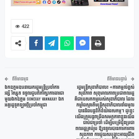
422
ព័ត៌មានមុន
ព័ត៌មានបន្ទាប់
ឯកឧត្តមឧបនាយករដ្ឋមន្ត្រីប្រចាំការ
រដ្ឋមន្រ្តីសុខាភិបាល៖ «ការតម្កល់ខ្ពស់
វង្សី វិស្សុត ទទួលជួបពិភាក្សាការងារជា
សុខភាព សុខុមាលភាពប្រជាពលរដ្ឋ
មួយឯកឧត្តម Sonexay Vannaxay ឯក
គឺជាបេសកកម្មរបស់សុខាភិបាល ដែល
អគ្គរដ្ឋទូតឡាវថ្មីប្រចាំកម្ពុជា
កម្លាំងស្មារតីមន្រ្តីសុខាភិបាលទាំងមូល
បាននិងបន្តខិតខំយ៉ាងសកម្ម។ ដូច្នេះ
យើងត្រូវបន្តពង្រឹងសមត្ថភាពខ្លួនយើង
ជាប់ជាប្រចាំ ដើម្បីបម្រើជូនប្រជា
ពលរដ្ឋគ្រប់រូប ឱ្យទទួលបានការការពារ
សុខភាព ការជួយសង្រ្គោះអាយុជីវិត