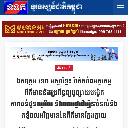
ព័ត៌មានជាតិ
ឯកឧត្តម ទេព អស្នារិទ្ធ៖ វ៉ាក់សាំងអក្ខរកម្ម
ព័ត៌មាននិងប្រព័ន្ធផ្សព្វផ្សាយបង្កើត
ភាពធន់ជូនយុវវ័យ និងពលរដ្ឋដើម្បីទប់ទល់នឹង
ឥទ្ធិពលអវិជ្ជមាននៃព័ត៌មានក្លែងក្លាយ