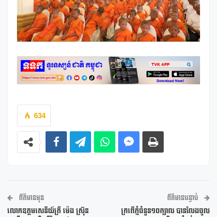
634
ព័ត៌មានមុន
ព័ត៌មានបន្ទាប់
លោកឧត្តមសេនីយ៍ត្រី ម៉េង ស្រ៊ុន
ក្រពើភ្នំចំនួន១០ក្បាល បានលែងចូល