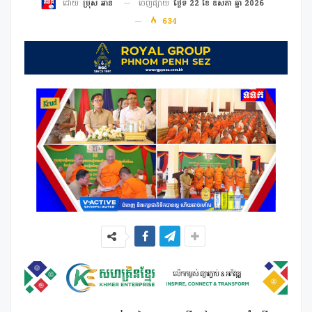
ចេញផ្សាយ
ថ្ងៃទី 22 ខែ ឧសភា ឆ្នាំ 2026
ដោយ
ប្រុស អាន
634