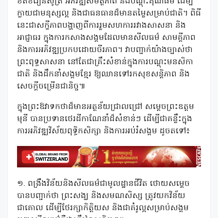
ខិតខំរៀនសូត្រ អភិវឌ្ឍសមត្ថភាព និងបណ្តុះគុណធម៌ ដើម្បី
ក្លាយជាមនុស្សល្អ និងជាធនធានដ៏មានតម្លៃសម្រាប់ជាតិ។ ពិធី
នេះជាសក្ខីភាពបង្ហាញពីការរួមសហការរវាងសាសនា និង
អាជ្ញាធរ ក្នុងការកសាងសង្គមដែលមានសីលធម៌ សាមគ្គីភាព
និងការអភិវឌ្ឍប្រកបដោយចីរភាព។ វាបញ្ជាក់យ៉ាងច្បាស់ថា
ព្រះពុទ្ធសាសនា នៅតែជាគ្រឹះសំខាន់ក្នុងការបណ្តុះមនសិកា
ជាតិ និងដឹកនាំសង្គមខ្មែរ ឱ្យឈានទៅរកសុខសន្តិភាព និង
សេចក្ដីចម្រើនជានិច្ច៕
ក្នុងព្រះឱវាទកថាដ៏មានអត្ថន័យជ្រាលជ្រៅ សម្តេចព្រះឧត្តម
មុនី បានប្រទានថេរដីកាណែនាំដ៏សំខាន់ៗ ដើម្បីជាគន្លឹះក្នុង
ការអភិវឌ្ឍវិស័យពុទ្ធិកសិក្សា និងការអប់រំសង្គម ដូចតទៅ៖
១. ពង្រឹងវិន័យនិងសីលធម៌ជាមូលដ្ឋានជីវិត ថោយសម្តេច
បានបញ្ជាក់ថា ព្រះសង្ឃ និងសមណសិស្ស ត្រូវយកវិន័យ
ជាគោល ដើម្បីថែរក្សាកិត្តិយស និងជាគំរូល្អសម្រាប់សង្គម