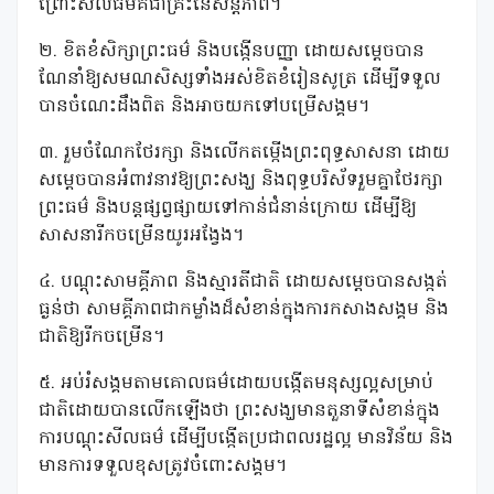
ព្រោះសីលធម៌គឺជាគ្រឹះនៃសន្តិភាព។
២. ខិតខំសិក្សាព្រះធម៌ និងបង្កើនបញ្ញា ដោយសម្តេចបាន
ណែនាំឱ្យសមណសិស្សទាំងអស់ខិតខំរៀនសូត្រ ដើម្បីទទួល
បានចំណេះដឹងពិត និងអាចយកទៅបម្រើសង្គម។
៣. រួមចំណែកថែរក្សា និងលើកតម្កើងព្រះពុទ្ធសាសនា ដោយ
សម្តេចបានអំពាវនាវឱ្យព្រះសង្ឃ និងពុទ្ធបរិស័ទរួមគ្នាថែរក្សា
ព្រះធម៌ និងបន្តផ្សព្វផ្សាយទៅកាន់ជំនាន់ក្រោយ ដើម្បីឱ្យ
សាសនារីកចម្រើនយូរអង្វែង។
៤. បណ្តុះសាមគ្គីភាព និងស្មារតីជាតិ ដោយសម្តេចបានសង្កត់
ធ្ងន់ថា សាមគ្គីភាពជាកម្លាំងដ៏សំខាន់ក្នុងការកសាងសង្គម និង
ជាតិឱ្យរីកចម្រើន។
៥. អប់រំសង្គមតាមគោលធម៌ដោយបង្កើតមនុស្សល្អសម្រាប់
ជាតិដោយបានលើកឡើងថា ព្រះសង្ឃមានតួនាទីសំខាន់ក្នុង
ការបណ្តុះសីលធម៌ ដើម្បីបង្កើតប្រជាពលរដ្ឋល្អ មានវិន័យ និង
មានការទទួលខុសត្រូវចំពោះសង្គម។