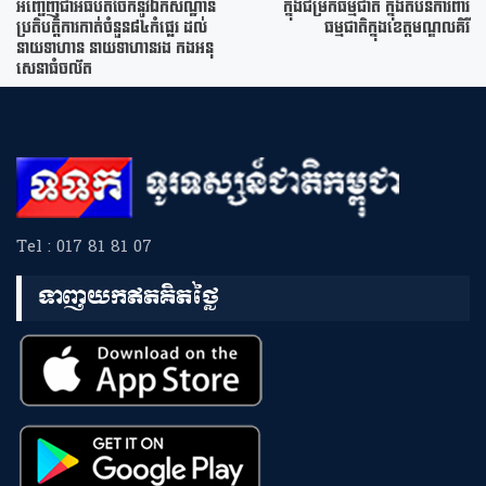
អញ្ជើញ​ជា​អធិបតី​ចែកនូវឯកសណ្ឋាន
ក្នុងជម្រកធម្មជាតិ ក្នុងតំបន់ការពារ
ប្រតិបត្តិការកាត់ចំនួន៨៤កំផ្លេរ ដល់
ធម្មជាតិក្នុងខេត្កមណ្ឌលគិរី
នាយទាហាន នាយទាហានរង កងអនុ
សេនាធំចល័ត
Tel : 017 81 81 07
ទាញយកឥតគិតថ្លៃ