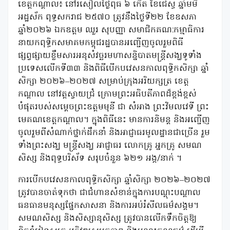
ខេត្តកណ្តាល៖ នៅរសៀលថ្ងៃពុធ ៦ កើត ខែជេស្ធ ឆ្នាំមមី
អដ្ឋស័ក ពុទ្ធសករាជ ២៥៧០ ត្រូវនឹងថ្ងៃទី២២ ខែឧសភា
ឆ្នាំ២០២៦ ឯកឧត្តម ឈួរ សុបញ្ញា សមាជិកគណ:កម្មាធិការ
នាយកពុទ្ធិកសមាគមកម្ពុជរដ្ឋបានអញ្ជើញចូលរួមពិធី
ផ្សព្វផ្សាយខ្លឹមសារអនុសំវច្ឆរមហាសន្និបាតមន្ត្រីសង្ឃទូទាំង
ប្រទេសលើកទី៣៣ និងពិធីបើកបវេសនកាលពុទ្ធិកសិក្សា ឆ្នាំ
សិក្សា ២០២៦–២០២៧ សម្រាប់ក្រុងអរិយក្សត្រ ខេត្ត
កណ្តាល នៅវត្តស្វាយជ្រំ ក្រោមព្រះអធិបតីភាពដ៏ខ្ពង់ខ្ពស់
បំផុតរបស់សម្តេចព្រះឧត្តមមុនី ជា សំអាង ព្រះវិមលវេទី ព្រះ
មេគណខេត្តកណ្តាល។ ក្នុងពិធីនេះ មានការនិមន្ត និងអញ្ជើញ
ចូលរួមពីសំណាក់ថ្នាក់ដឹកនាំ និងអាជ្ញាធរមូលដ្ឋានជាច្រើន រួម
ទាំងព្រះសង្ឃ មន្ត្រីសង្ឃ អាជ្ញាធរ លោកគ្រូ អ្នកគ្រូ សមណ
សិស្ស និងពុទ្ធបរិស័ទ សរុបចំនួន ៦២១ អង្គ/នាក់ ។
ការបើកបវេសនកាលពុទ្ធិកសិក្សា ឆ្នាំសិក្សា ២០២៦–២០២៧
ត្រូវបានចាត់ទុកថា ជាជំហានសំខាន់ក្នុងការបណ្តុះបណ្តាល
ធនធានមនុស្សផ្នែកសាសនា និងការអប់រំសីលធម៌សង្គម។
សមណសិស្ស និងសិស្សានុសិស្ស ត្រូវបានលើកទឹកចិត្តឱ្យ