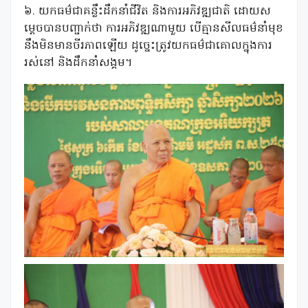
៦. យកធម៌ជាគន្លឹះដឹកនាំជីវិត និងការអភិវឌ្ឍជាតិ ដោយស
ម្តេចបានបញ្ជាក់ថា ការអភិវឌ្ឍណាមួយ បើគ្មានសីលធម៌នាំមុខ
នឹងមិនមានចីរភាពឡើយ ដូច្នេះត្រូវយកធម៌ជាគោលក្នុងការ
រស់នៅ និងដឹកនាំសង្គម។