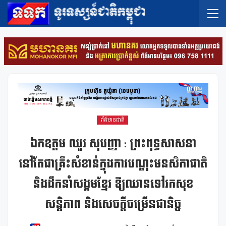
ព័ត៌មានជាតិ
ឯកឧត្តម ឈួរ សុបញ្ញា : ព្រះពុទ្ធសាសនា
នៅតែជាគ្រឹះសំខាន់ក្នុងការបណ្តុះមនសិកាជាតិ
និងដឹកនាំសង្គមខ្មែរ ឱ្យឈានទៅរកសុខ
សន្តិភាព និងសេចក្ដីចម្រើនជានិច្ច