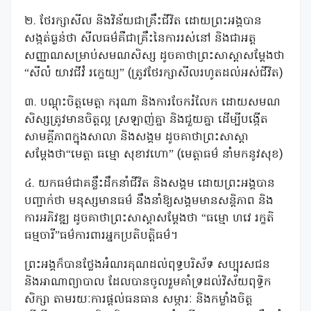
២. ថែរក្សាសីល និងវិន័យជាគ្រឹះជីវិត ដោយព្រះអង្គបាន
សង្កត់ធ្ងន់ថា សីលធម៌គឺជាគ្រឹះនៃការរស់នៅ និងជាអត្ត
សញ្ញាណសម្រាប់សមណសិស្ស ដូចគាថាព្រះសាស្តាសម្តែងថា
“សីលំ យាវជីវំ រក្ខេយ្យ” (ត្រូវថែរក្សាសីលរហូតដល់អស់ជីវិត)
៣. បណ្តុះចិត្តមេត្តា ករុណា និងការចែករំលែក ដោយសមណ
សិស្សត្រូវមានចិត្តល្អ ស្រឡាញ់គ្នា និងជួយគ្នា ដើម្បីបង្កើត
សាមគ្គីភាពក្នុងសាលា និងសង្គម ដូចគាថាព្រះសាស្តា
សម្តែងថា“មេត្តា ធម្មោ សុខាវហោ” (មេត្តាធម៌ នាំមកនូវសុខ)
៤. យកធម៌ជាគន្លឹះដឹកនាំជីវិត និងសង្គម ដោយព្រះអង្គបាន
បញ្ជាក់ថា មនុស្សមានធម៌ នឹងនាំឱ្យសង្គមមានសន្តិភាព និង
ការអភិវឌ្ឍ ដូចគាថាព្រះសាស្តាសម្តែងថា “ធម្មោ ហវេ រក្ខតិ
ធម្មចារី”ធម៌ការពារអ្នកប្រតិបត្តិធម៌។
ព្រះអង្គក៏បានថ្លែងអំណរគុណដល់ពុទ្ធបរិស័ទ សប្បុរសជន
និងអាណាព្យាបាល ដែលបានចូលរួមគាំទ្រដល់វិស័យពុទ្ធិក
សិក្សា តាមរយៈការផ្តល់ធនធាន សម្ភារៈ និងកម្លាំងចិត្ត