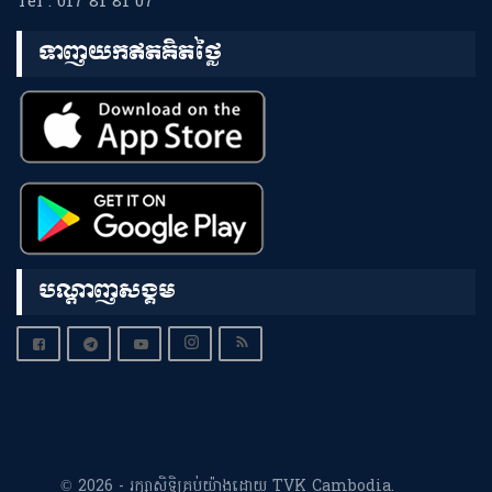
Tel : 017 81 81 07
ទាញយកឥតគិតថ្លៃ
បណ្តាញសង្គម
© 2026 - រក្សាសិទ្ធិគ្រប់យ៉ាងដោយ TVK Cambodia.