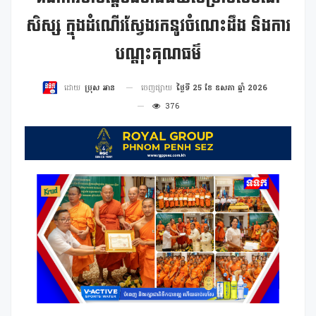
សិស្ស ក្នុងដំណើរស្វែងរកនូវចំណេះដឹង និងការ
បណ្តុះគុណធម៌
ចេញផ្សាយ
ថ្ងៃទី 25 ខែ ឧសភា ឆ្នាំ 2026
ដោយ
ប្រុស អាន
376