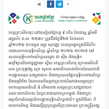
ខេត្តព្រះសីហនុ៖ នៅរសៀលថ្ងៃចន្ទ ៩ កើត ខែជេស្ឋ ឆ្នាំមមី
អដ្ឋស័ក ព.ស. ២៥៧០ ត្រូវនឹងថ្ងៃទី២៥ ខែឧសភា
ឆ្នាំ២០២៦ ឯកឧត្តម ឈួរ សុបញ្ញា បានចូលរួមក្នុងពិធីបើក
បវេសនកាលពុទ្ធិកសិក្សា ឆ្នាំសិក្សា ២០២៦–២០២៧ នៅ
សាលាពុទ្ធិកបឋមសិក្សាសម្តេច ជា ស៊ីម និងពុទ្ធិក
អនុវិទ្យាល័យឥន្ទញ្ញាណ ស្វីស ខេត្តព្រះសីហនុ ក្រោមអធិបតី
ភាព ព្រះពុទ្ធវង្ស សុខ សុភាព សមាជិកលេខាធិការនៃលេខាធិ
ការដ្ឋានគណៈសង្ឃនាយក និងជាប្រធានផ្នែកពុទ្ធិកបឋមសិក្សា
និងធម្មវិន័យ ដែលបាននិមន្តជាព្រះរាជតំណាងសម្ដេចព្រះ
មហាសុមេធាធិបតី អំ លីមហេង សម្ដេចព្រះសង្ឃនាយក
គណៈមហានិកាយ នៃព្រះរាជាណាចក្រកម្ពុជា និងជាព្រះ
អគ្គាធិការនៃអគ្គាធិការដ្ឋានពុទ្ធិកសិក្សាជាតិ។ ក្នុងពិធីនេះ ក៏
មានការនិមន្ត និងអញ្ជើញចូលរួមពីព្រះមេគណ ព្រះមន្ត្រីសង្ឃ