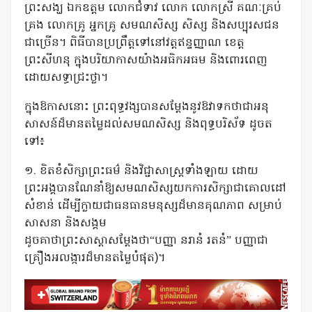
ព្រះសង្ឃ ឯកឧត្តម លោកជំទាវ លោក លោកស្រី គណៈគ្រប់
គ្រង លោកគ្រូ អ្នកគ្រូ សមណសិស្ស សិស្ស និងសប្បុរសជន
ជាច្រើន។ ពិធីបានប្រព្រឹត្តទៅនៅវត្តឥន្ទញ្ញាណ ខេត្ត
ព្រះសីហនុ ក្នុងបរិយាកាសយ៉ាងអធិកអធម និងពោរពេញ
ដោយសទ្ធាជ្រះថ្លា។
ក្នុងឱកាសនោះ ព្រះពុទ្ធវង្សបានសម្តែងនូវឱវាទកថាជាអនុ
សាសន៍ដ៏មានតម្លៃដល់សមណសិស្ស និងពុទ្ធបរិស័ទ ដូចត
ទៅ៖
១. ខិតខំសិក្សាព្រះធម៌ និងវិជ្ជាសាស្ត្រទាំងឡាយ ដោយ
ព្រះអង្គបានណែនាំឱ្យសមណសិស្សយកការសិក្សាជាគោលដៅ
សំខាន់ ដើម្បីក្លាយជាធនធានមនុស្សដ៏មានគុណភាព សម្រាប់
សាសនា និងសង្គម
ដូចគាថាព្រះសាស្តាសម្តែងថា“បញ្ញា នរានំ រតនំ” បញ្ញាជា
គ្រឿងអលង្ការដ៏មានតម្លៃបំផុត)។