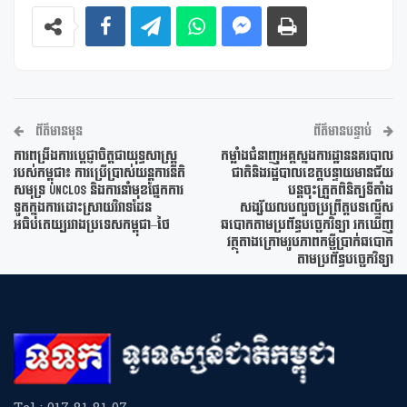
ព័ត៌មានមុន
ព័ត៌មានបន្ទាប់
ការពង្រឹងការប្តេជ្ញាចិត្តជាយុទ្ធសាស្ត្រ
កម្លាំងជំនាញអគ្គស្នងការដ្ឋាននគរបាល
របស់កម្ពុជា៖ ការប្រើប្រាស់យន្តការនីតិ
ជាតិនិងរដ្ឋបាលខេត្តបន្ទាយមានជ័យ
សមុទ្រ UNCLOS និងការនាំមុខផ្នែកការ
បន្ដចុះត្រួតពិនិត្យទីតាំង
ទូតក្នុងការដោះស្រាយវិវាទដែន
សង្ស័យលបលួចប្រព្រឹត្តបទល្មើស
អធិបតេយ្យរវាងប្រទេសកម្ពុជា–ថៃ
ឆបោកតាមប្រព័ន្ធបច្ចេកវិទ្យា រកឃើញ
វត្ថុតាងក្រោមរូបភាពកម្ចីប្រាក់ឆបោក
តាមប្រព័ន្ធបច្ចេកវិទ្យា