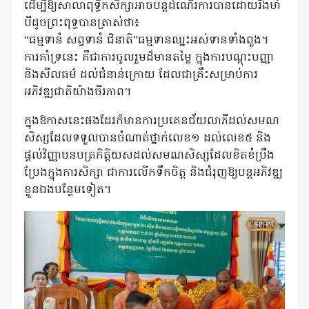
ដើម្បីឱ្យសាលាពុទ្ធិកសិក្សាអាចបន្តដំណើរការបានដោយរឹងមាំ
បីដូចព្រះពុទ្ធបានត្រាស់ថា៖
“ធម្មទានំ សព្វទានំ ជិនាតិ”ធម្មទានឈ្នះអស់ទានទាំងពួង។
ការគាំទ្រនេះ គឺជាការចូលរួមដ៏មានតម្លៃ ក្នុងការបណ្តុះបញ្ញា
និងសីលធម៌ ដល់ជំនាន់ក្រោយ ដែលជាគ្រឹះសម្រាប់ការ
អភិវឌ្ឍជាតិយ៉ាងចីរភាព។
ក្នុងឱកាសនេះផងដែរក៏មានការប្រគេនជ័យលាភីដល់សមណ
សិស្សដែលទទួលបានចំណាត់ថ្នាក់លេខ១ ដល់លេខ៥ និង
ផ្តល់វិញ្ញាបនបត្រកិត្តិយសដល់សមណសិស្សដែលខិតខំប្រឹង
ប្រែងក្នុងការសិក្សា ជាការលើកទឹកចិត្ត និងជំរុញឱ្យបន្តអភិវឌ្ឍ
ខ្លួនឯងបន្ថែមទៀត។