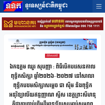
ព័ត៌មានជាតិ
ឯកឧត្តម ឈួរ សុបញ្ញា : ពិធីបើកបវេសនកាល
ពុទ្ធិកសិក្សា ឆ្នាំ២០២៦–២០២៧ នៅសាលា
ពុទ្ធិកបឋមសិក្សាសម្តេច ជា ស៊ីម និងពុទ្ធិក
អនុវិទ្យាល័យឥន្ទញ្ញាណ ស្វីស ខេត្តព្រះសីហនុ
គឺជាការចាប់ផ្តើមដ៏មានន័យសម្រាប់សមណ