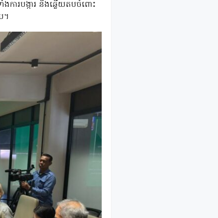
មទាំងការបង្ការ និងឆ្លើយតបចំពោះ
ាយ។