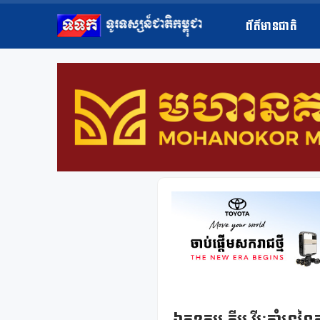
ព័ត៌មានជាតិ