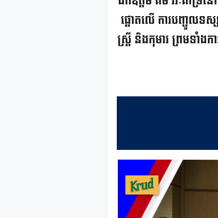
ឯកឧត្តម គីម វីរៈគាំទ្រ
ផ្តោតលើ ការបញ្ចូលទស្សន
ស្ត្រី និងកុមារ ព្រមទាំ