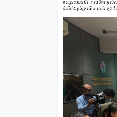
ទស្សនៈយេនឌ័រ ការលើកកម្ពស់សុខភាព
អំពើហិង្សាផ្អែកលើយេនឌ័រ ក្នុ