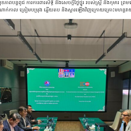
បន្តពូជ ការការពារសិទ្ធិ និងសេចក្តីថ្លៃថ្នូរ របស់ស្ត្រី និងកុមារ ព្រ
ងដំណាក់កាល ត្រៀមបម្រុង ឆ្លើយតប និងស្តារឡើងវិញក្រោយគ្រោះមហន្តរ