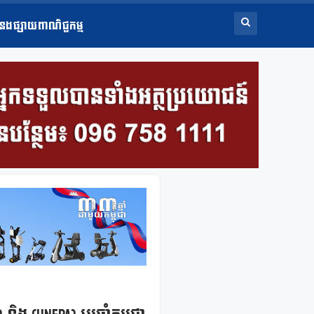
ំនងផ្សាយពាណិជ្ជកម្ម