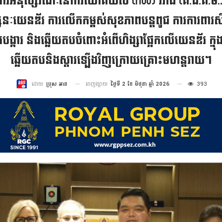
នៃការអនុស្សរណៈនៃការយោគយល់ (MOU) រវាង (គ.ជ.គ.ម.) និ
ៈយេនឌ័រ ការលើកកម្ពស់សុខភាពបន្តពូជ ការការពារសិទ្ធិ ន
ងការបង្ការ និងឆ្លើយតបចំពោះអំពើហិង្សាផ្អែកលើយេនឌ័រ ក
ឆ្លើយតបនិងស្តារឡើងវិញក្រោយគ្រោះមហន្តរាយ។
ចេញផ្សាយ
ថ្ងៃទី 2 ខែ មិថុនា ឆ្នាំ 2026
393
ដោយ
ប្រុស អាន