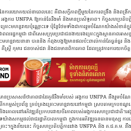
ៃការយោគយល់នាពេលនេះ គឺជាសក្ខីភាពថ្មីមួយនៃការពង្រឹង និងពង្រីកកិច
អង្គការ UNFPA ឱ្យកាន់តែរឹងមាំ និងមានប្រសិទ្ធភាព។ កិច្ចសហប្រតិបត្ត
្រប់គ្រងគ្រោះមហន្តរាយប៉ុណ្ណោះទេ ប៉ុន្តែថែមទាំងជាការរួមចំណែកយ៉ាងសំខាន់ក្
្រជាពលរដ្ឋកម្ពុជា ជាពិសេសក្រុមប្រជាជនងាយរងគ្រោះក្នុងស្ថានភាពអាស
ះមហន្តរាយនានា បាននិង កំពុងបង្កឱ្យមានផលប៉ះពាល់កាន់តែធ្ងន់ធ្ងរ និ
គឺស្ត្រី កុមារ ជនចាស់ជរា និងជនមានពិការភាព ដែលត្រូវការការយកចិត្
ប្រសាសន៏ថាភាពជាដៃគូដ៏រឹងមាំរបស់ អង្គការ UNFPA នឹងរួមចំណែកយ៉
ម្ពស់ប្រព័ន្ធ គ្រប់គ្រងគ្រោះមហន្តរាយនៅកម្ពុជា ស្របតាមក្របខណ
 និងគោលដៅអភិវឌ្ឍន៍ប្រកបដោយចីរភាពរបស់អង្គការសហប្រជាជាតិ។អ
គាំទ្រយ៉ាងសកម្មដល់រាជរដ្ឋាភិបាលកម្ពុជា ក្នុងការអភិវឌ្ឍធនធានមនុស្ស
រោះ។ក្នុងន័យនេះ កិច្ចសហប្រតិបត្តិការរវាង UNFPA និង គ.ជ.គ.ម. នឹ