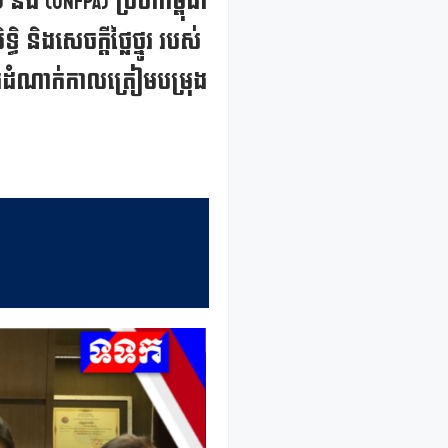
ង (UNFPA) ប្រចាំកម្ពុជា
ិងសេចក្តីថ្លៃថ្នូរ របស់
្នុងដំណាក់កាលត្រៀមបម្រុង