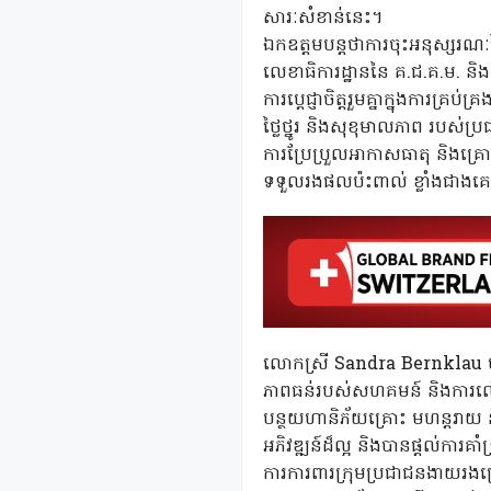
សារៈសំខាន់នេះ។
ឯកឧត្តមបន្តថាការចុះអនុស្សរណៈន
លេខាធិការដ្ឋាននៃ គ.ជ.គ.ម. និង 
ការប្តេជ្ញាចិត្តរួមគ្នាក្នុងការគ
ថ្លៃថ្នូរ និងសុខុមាលភាព របស់ប
ការប្រែប្រួលអាកាសធាតុ និងគ្រោ
ទទួលរងផលប៉ះពាល់ ខ្លាំងជាងគេ 
លោកស្រី Sandra Bernklau មាន
ភាពធន់របស់សហគមន៍ និងការលើកក
បន្ថយហានិភ័យគ្រោះ មហន្តរាយ
អភិវឌ្ឍន៍ដ៏ល្អ និងបានផ្តល់ការ
ការការពារក្រុមប្រជាជនងាយរងគ្