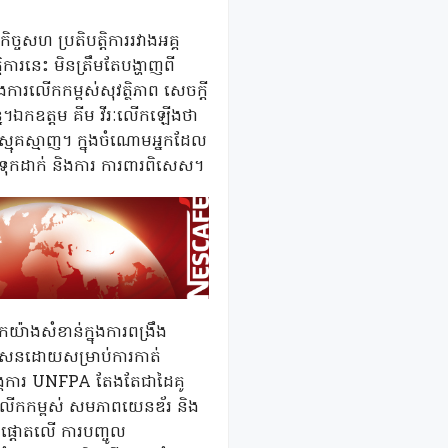
្ចសហ ប្រតិបត្តិការរវាងអគ្គ
ិការនេះ មិនត្រឹមតែបង្ហាញពី
នុងការលើកកម្ពស់សុវត្ថិភាព សេចក្តី
ន្ន។ឯកឧត្តម គីម វីរៈលើកឡើងថា
ងស្មុគស្មាញ។ ក្នុងចំណោមអ្នកដែល
តទុកដាក់ និងការ ការពារពិសេស។
ាងសំខាន់ក្នុងការពង្រឹង
្ឌសេនដោយសម្រាប់ការកាត់
ង្គការ UNFPA តែងតែជាដៃគូ
 ការលើកកម្ពស់ សមភាពយេនឌ័រ និង
ងផ្តោតលើ ការបញ្ចូល