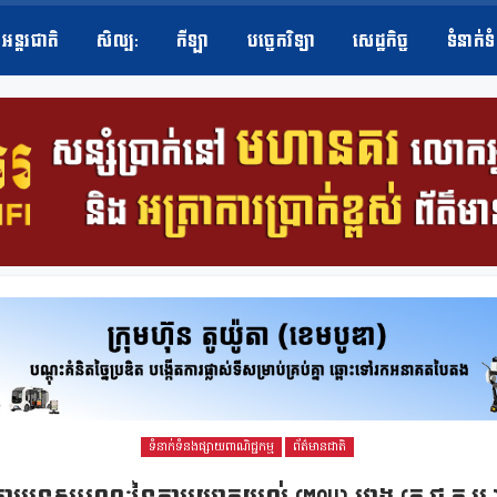
អន្តរជាតិ
សិល្ប​:
កីឡា
បច្ចេកវិទ្យា
សេដ្ឋកិច្ច
ទំនាក់ទ
ទំនាក់ទំនងផ្សាយពាណិជ្ជកម្ម
ព័ត៌មានជាតិ