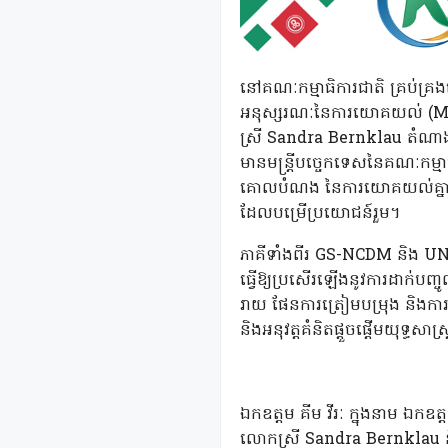
នៅគណៈកម្មាធិការជាតិ គ្រប់គ្រងគ
អនុស្សរណៈនៃការយោគយល់ (MOU
ស្រី Sandra Bernklau តំណាងអង
មានមន្រ្តីបច្ចេកទេសនៃគណៈកម្ម
គោលបំណង នៃការយោគយល់គ្នានេះ គ
ដែលបម្រើប្រយោជន៍រួម។
ភាគីទាំងពីរ GS-NCDM និង UNFP
ធ្វើឱ្យប្រសើរឡើងនូវការដាក់បញ្
រាយ ផែនការត្រៀមបម្រុង និងការ
និងអនុវត្តគំនិតផ្តួចផ្តើមយុទ្ធ
ឯកឧត្តម គីម វីរៈ ក្នុងនាម ឯកឧត
លោកស្រី Sandra Bernklau និង