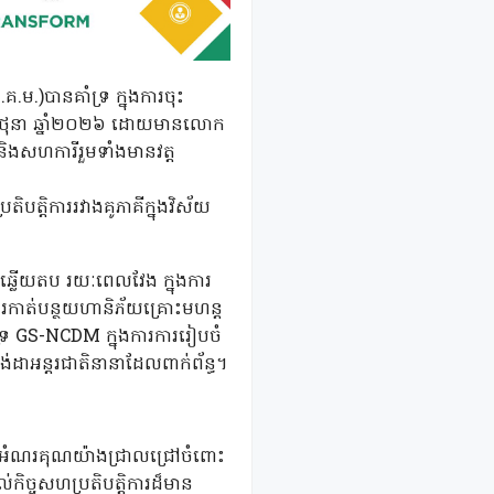
.ម.)បានគាំទ្រ ក្នុងការចុះ
ិថុនា ឆ្នាំ២០២៦ ដោយមានលោក
ិងសហការីរួមទាំងមានវត្ត
ត្តិការរវាងគូភាគីក្នុងវិស័យ
រឆ្លើយតប រយៈពេលវែង ក្នុងការ
ការកាត់បន្ថយហានិភ័យគ្រោះមហន្ត
ទ្រ GS-NCDM ក្នុងការការរៀបចំ
តង់ដាអន្តរជាតិនានាដែលពាក់ព័ន្ធ។
ថ្លែងអំណរគុណយ៉ាងជ្រាលជ្រៅចំពោះ
ិច្ចសហប្រតិបត្តិការដ៏មាន