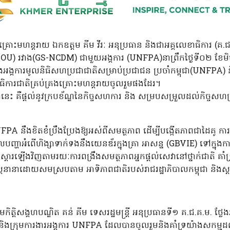
្រោះមហន្តរាយ ឯកឧត្តម គីម វីរៈ អនុប្រធាន និងជាអគ្គលេខាធិការ (គ.ជ.គ
) រវាង(GS-NCDM) ជាមួយអង្គការ (UNFPA)នាព្រឹកថ្ងៃទី០២ ខែម
្គការមូលនិធិសហប្រជាជាតិសម្រាប់ប្រជាជន ប្រចាំកម្ពុជា(UNFPA) ន
ាធិការជាតិគ្រប់គ្រងគ្រោះមហន្តរាយចូលរួមផងដែរ។
ឺផ្តល់នូវក្របខ័ណ្ឌនៃកិច្ចសហការ និង សម្របសម្រួលដល់កិច្ចសហប្រតិប
A នឹងខិតខំប្រឹងប្រែងឱ្យអស់ពីសមត្ថភាព ដើម្បីបង្កើតភាពជាដៃគូ កា
ចូលបញ្ហាអំពើហិង្សាទាក់ទងនឹងយេនឌ័រក្នុងគ្រា អាសន្ន (GBVIE) ទៅក្នុង
ស្តារឡើងវិញតាមរយៈការពង្រឹងសមត្ថភាពអ្នកផ្តល់សេវានៅថ្នាក់ជាតិ គាំ
សាស្ត្រនានាដោយសមស្របតាម អាទិភាពជាតិរបស់រាជរដ្ឋាភិបាលកម្ពុជា និងស្
្តមកិត្តិសង្គហបណ្ឌិត គន់ គីម ទេសរដ្ឋមន្ត្រី អនុប្រធានទី១ គ.ជ.គ.ម. 
ក្រុមការងារអង្គការ UNFPA ដែលបានចូលរួមនិងគាំទ្រយ៉ាងសកម្មដល់ក