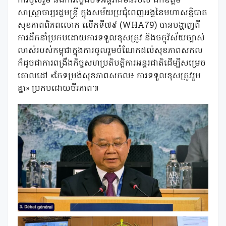
ការចូលរួម និងការថ្លែងបទអន្តរាគមន៍របស់ ឯកឧត្តម
សាស្ត្រាចារ្យរដ្ឋមន្ត្រី ក្នុងសម័យប្រជុំពេញអង្គនៃមហាសន្និបាត
សុខភាពពិភពលោក លើកទី៧៩ (WHA79) បានបង្ហាញពី
ការដឹកនាំប្រកបដោយការទទួលខុសត្រូវ និងចក្ខុវិស័យច្បាស់
លាស់របស់កម្ពុជាក្នុងការចូលរួមចំណែកដល់សុខភាពសកល
ក៏ដូចជាការពង្រឹងកិច្ចសហប្រតិបត្តិការអន្តរជាតិដើម្បីសម្រេច
គោលដៅ «កែទម្រង់សុខភាពសកល៖ ការទទួលខុសត្រូវរួម
គ្នា» ប្រកបដោយចីរភាព៕