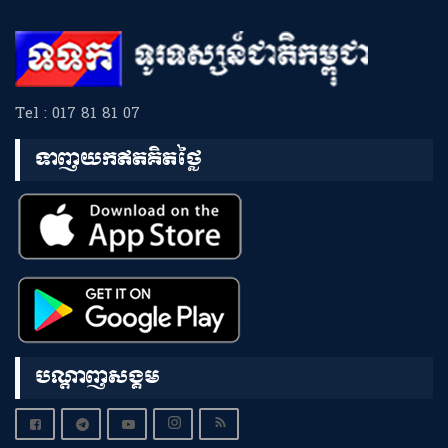
Tel : 017 81 81 07
ទាញយកឥតគិតថ្លៃ
បណ្តាញសង្គម