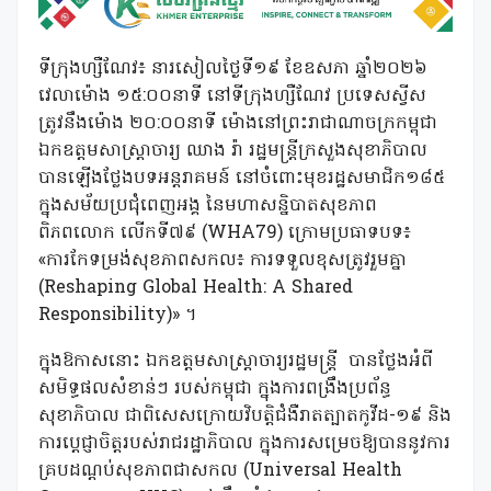
ទីក្រុងហ្សឺណែវ៖ នារសៀលថ្ងៃទី១៩ ខែឧសភា ឆ្នាំ២០២៦
វេលាម៉ោង ១៥:០០នាទី នៅទីក្រុងហ្សឺណែវ ប្រទេសស្វីស
ត្រូវនឹងម៉ោង ២០:០០នាទី ម៉ោងនៅព្រះរាជាណាចក្រកម្ពុជា
ឯកឧត្តមសាស្ត្រាចារ្យ ឈាង រ៉ា រដ្ឋមន្ត្រីក្រសួងសុខាភិបាល
បានឡើងថ្លែងបទអន្តរាគមន៍ នៅចំពោះមុខរដ្ឋសមាជិក១៨៥
ក្នុងសម័យប្រជុំពេញអង្គ នៃមហាសន្និបាតសុខភាព
ពិភពលោក លើកទី៧៩ (WHA79) ក្រោមប្រធាទបទ៖
«ការកែទម្រង់សុខភាពសកល៖ ការទទួលខុសត្រូវរួមគ្នា
(Reshaping Global Health: A Shared
Responsibility)» ។
ក្នុងឱកាសនោះ ឯកឧត្តមសាស្ត្រាចារ្យរដ្ឋមន្ត្រី បានថ្លែងអំពី
សមិទ្ធផលសំខាន់ៗ របស់កម្ពុជា ក្នុងការពង្រឹងប្រព័ន្ធ
សុខាភិបាល ជាពិសេសក្រោយវិបត្តិជំងឺរាតត្បាតកូវីដ-១៩ និង
ការប្តេជ្ញាចិត្តរបស់រាជរដ្ឋាភិបាល ក្នុងការសម្រេចឱ្យបាននូវការ
គ្របដណ្តប់សុខភាពជាសកល (Universal Health