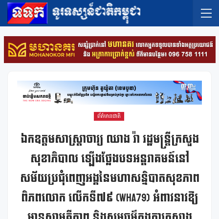
ព័ត៌មានជាតិ
ឯកឧត្តមសាស្ត្រាចារ្យ ឈាង រ៉ា រដ្ឋមន្ត្រីក្រសួង
សុខាភិបាល ឡើងថ្លែងបទអន្តរាគមន៍នៅ
សម័យប្រជុំពេញអង្គនៃមហាសន្និបាតសុខភាព
ពិភពលោក លើកទី៧៩ (WHA79) អំពាវនាវឱ្យ
មានសាមគ្គីភាព និងសមធម៌ក្នុងការកសាង