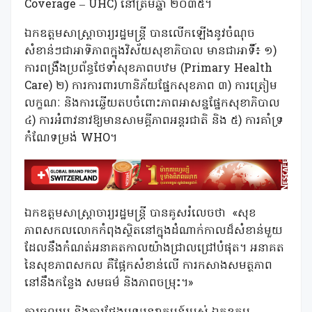
Coverage – UHC) នៅត្រឹមឆ្នាំ ២០៣៥។
ឯកឧត្តមសាស្ត្រាចារ្យរដ្ឋមន្ត្រី បានលើកឡើងនូវចំណុច
សំខាន់ៗជាអាទិភាពក្នុងវិស័យសុខាភិបាល មានជាអាទិ៍៖ ១)
ការពង្រឹងប្រព័ន្ធថែទាំសុខភាពបឋម (Primary Health
Care) ២) ការការពារហានិភ័យផ្នែកសុខភាព ៣) ការត្រៀម
លក្ខណៈ និងការឆ្លើយតបចំពោះភាពអាសន្នផ្នែកសុខាភិបាល
៤) ការអំពាវនាវឱ្យមានសាមគ្គីភាពអន្តរជាតិ និង ៥) ការគាំទ្រ
កំណែទម្រង់ WHO។
ឯកឧត្តមសាស្រ្តាចារ្យរដ្ឋមន្រ្តី បានគូសរំលេចថា «សុខ
ភាពសកលលោកកំពុងស្ថិតនៅក្នុងដំណាក់កាលដ៏សំខាន់មួយ
ដែលនឹងកំណត់អនាគតកាលយ៉ាងជ្រាលជ្រៅបំផុត។ អនាគត
នៃសុខភាពសកល គឺផ្អែកសំខាន់លើ ការកសាងសមត្ថភាព
នៅនឹងកន្លែង សមធម៌ និងភាពចម្រុះ។»