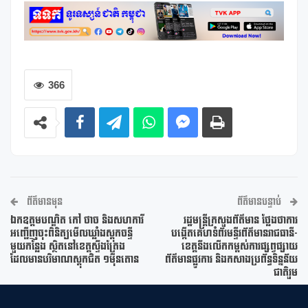
366
ព័ត៌មានមុន
ព័ត៌មានបន្ទាប់
ឯកឧត្តមបណ្ឌិត កៅ ថាច និងសហការី
រដ្ឋមន្ត្រីក្រសួងព័ត៌មាន ថ្លែងថាការ
អញ្ជើញចុះពិនិត្យមើលឃ្លាំងស្តុកចន្ទី
បង្កើតគេហទំព័រមន្ទីរព័ត៌មានរាជធានី-
មួយកន្លែង ស្ថិតនៅខេត្តស្ទឹងត្រែង
ខេត្តនឹងលើកកម្ពស់ការផ្សព្វផ្សាយ
ដែលមានបរិមាណស្តុកជិត ១ម៉ឺនតោន
ព័ត៌មានផ្លូវការ និងកសាងប្រព័ន្ធទិន្នន័យ
ជាតិរួម