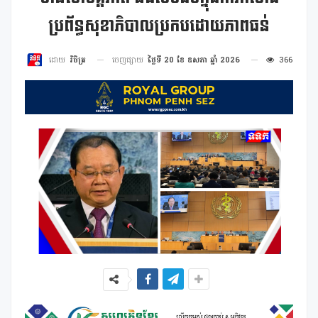
ប្រព័ន្ធសុខាភិបាលប្រកបដោយភាពធន់
ចេញផ្សាយ
ថ្ងៃទី 20 ខែ ឧសភា ឆ្នាំ 2026
366
ដោយ
វិចិត្រ