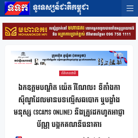
ព័ត៌មានជាតិ
ឯកឧត្តមបណ្ឌិត យ៉េត វីណែល៖ ទីតាំងកា
ស៊ីណូដែលមានបទល្មើសឆបោក ឬបង្ខាំង
មនុស្ស (Scams Online) នឹងត្រូវដកហូតអាជ្ញា
ប័ណ្ណ បង្កកគណនីធនាគារ