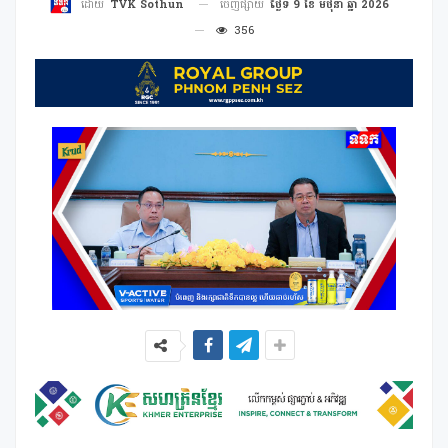
ចេញផ្សាយ
ថ្ងៃទី 9 ខែ មិថុនា ឆ្នាំ 2026
ដោយ
TVK Sothun
356