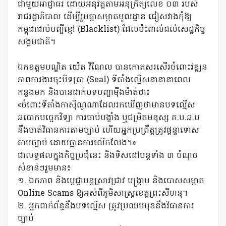
ជាមួយអាជ្ញាធរ ដោយអនុវត្តតាមអនុក្រឹត្យលេខ ០៣ របស់
រាជរដ្ឋាភិបាល ដើម្បីរួមគ្នាសម្អាតមូលដ្ឋាន ជៀសវាងកុំឱ្យ
កម្ពុជាជាប់បញ្ជីខ្មៅ (Blacklist) ដែលប៉ះពាល់ដល់សេដ្ឋកិច្ច
សង្គមជាតិ។
ឯកឧត្តមបណ្ឌិត យ៉េត វីណែល បានកោតសរសើរចំពោះវឌ្ឍន
ភាពការងារចុះបិទត្រា (Seal) ទីតាំងល្មើសនានានាពេល
កន្លងមក និងបានដាក់បទបញ្ជាម៉ឺងម៉ាត់ថា៖
​«ចំពោះទីតាំងកាស៊ីណូណាដែលរកឃើញថាមានបទល្មើស
ឆបោកបច្ចេកវិទ្យា ការចាប់បង្ខាំង ឬជម្រិតមនុស្ស គ.ប.ឆ.ប
នឹងចាត់វិធានការតាមច្បាប់ ហើយអ្នកប្រព្រឹត្តត្រូវផ្ដន្ទាទោស
តាមច្បាប់ ដោយគ្មានការលើកលែង។»
ជា​លទ្ធផលក្នុងកិច្ចប្រជុំនេះ និងទិសដៅបន្តទាំង ៣ ចំណុច
សំខាន់ៗរួមមាន៖
​១. ឯកភាព និងប្តេជ្ញាបន្តស្រាវជ្រាវ បង្ក្រាប និងបោសសម្អាត
Online Scams ឱ្យអស់ពីភូមិសាស្ត្រខេត្តព្រះសីហនុ។
​២. អ្នកពាក់ព័ន្ធនឹងបទល្មើស ត្រូវប្រឈមមុខនឹងវិធានការ
ច្បាប់