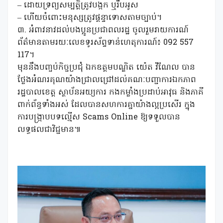
– ដោយទ្រព្យសម្បត្តិត្រូវបង្កក ឬរឹបអូស
– ហើយចំពោះមនុស្សត្រូវផ្តន្ទាទោសតាមច្បាប់។
​៣. អំពាវនាវដល់បងប្អូនប្រជាពលរដ្ឋ ចូលរួមរាយការណ៍
ព័ត៌មានតាមរយៈលេខទូរស័ព្ទទាន់ហេតុការណ៍៖ 092 557
117។
​មុននឹងបញ្ចប់កិច្ចប្រជុំ ឯកឧត្តមបណ្ឌិត យ៉េត វីណែល បាន
ថ្លែងអំណរគុណយ៉ាងជ្រាលជ្រៅដល់គណៈបញ្ជាការឯកភាព
រដ្ឋបាលខេត្ត ស្ថាប័នអយ្យការ កងកម្លាំងប្រដាប់អាវុធ និងភាគី
ពាក់ព័ន្ធទាំងអស់ ដែលបានសហការគ្នាយ៉ាងល្អប្រសើរ ក្នុង
ការបង្ក្រាបបទល្មើស Scams Online ឱ្យទទួលបាន
លទ្ធផលជាវិជ្ជមាន៕