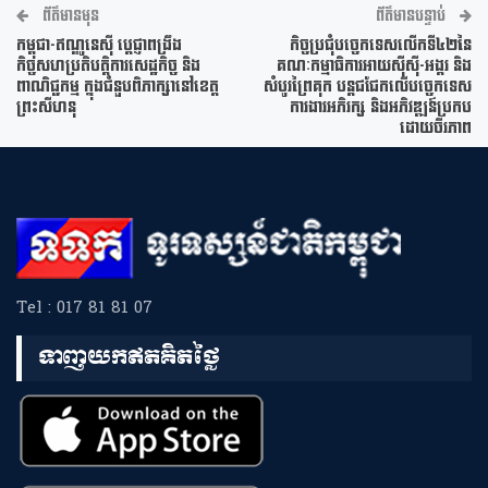
ព័ត៌មានមុន
ព័ត៌មានបន្ទាប់
កម្ពុជា-ឥណ្ឌូនេស៊ី ប្តេជ្ញាពង្រឹង
កិច្ចប្រជុំបច្ចេកទេសលើកទី៤២នៃ
កិច្ចសហប្រតិបត្តិការសេដ្ឋកិច្ច និង
គណៈកម្មាធិការអាយស៊ីស៊ី-អង្គរ និង
ពាណិជ្ជកម្ម ក្នុងជំនួបពិភាក្សានៅខេត្ត
សំបូរព្រៃគុក បន្តជជែកលើបច្ចេកទេស
ព្រះសីហនុ
ការងារអភិរក្ស និងអភិវឌ្ឍន៍ប្រកប
ដោយចីរភាព
Tel : 017 81 81 07
ទាញយកឥតគិតថ្លៃ