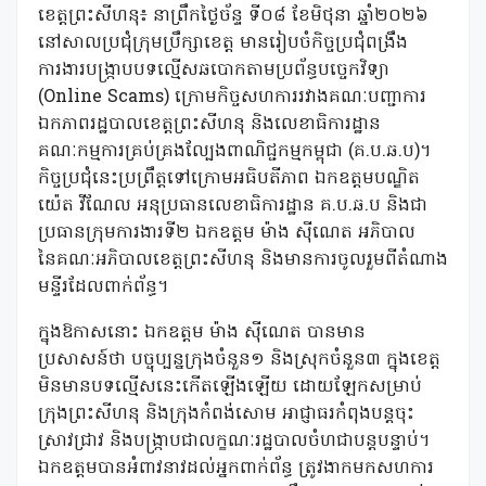
ខេត្តព្រះសីហនុ៖ នាព្រឹកថ្ងៃច័ន្ទ ទី០៨ ខែមិថុនា ឆ្នាំ២០២៦
នៅសាលប្រជុំក្រុមប្រឹក្សាខេត្ត មានរៀបចំកិច្ចប្រជុំពង្រឹង
ការងារបង្ក្រាបបទល្មើសឆបោកតាមប្រព័ន្ធបច្ចេកវិទ្យា
(Online Scams) ក្រោមកិច្ចសហការរវាងគណៈបញ្ជាការ
ឯកភាពរដ្ឋបាលខេត្តព្រះសីហនុ និងលេខាធិការដ្ឋាន
គណៈកម្មការគ្រប់គ្រងល្បែងពាណិជ្ជកម្មកម្ពុជា (គ.ប.ឆ.ប)។
​កិច្ចប្រជុំនេះប្រព្រឹត្តទៅក្រោមអធិបតីភាព ឯកឧត្តមបណ្ឌិត
យ៉េត វីណែល អនុប្រធានលេខាធិការដ្ឋាន គ.ប.ឆ.ប និងជា
ប្រធានក្រុមការងារទី២ ឯកឧត្តម ម៉ាង ស៊ីណេត អភិបាល
នៃគណៈអភិបាលខេត្តព្រះសីហនុ និងមានការចូលរួមពីតំណាង
មន្ទីរដែលពាក់ព័ន្ធ។
​ក្នុងឱកាសនោះ ឯកឧត្តម ម៉ាង ស៊ីណេត បានមាន
ប្រសាសន៍ថា បច្ចុប្បន្នក្រុងចំនួន១ និងស្រុកចំនួន៣ ក្នុងខេត្ត
មិនមានបទល្មើសនេះកើតឡើងឡើយ ដោយឡែកសម្រាប់
ក្រុងព្រះសីហនុ និងក្រុងកំពង់សោម អាជ្ញាធរកំពុងបន្តចុះ
ស្រាវជ្រាវ និងបង្ក្រាបជាលក្ខណៈរដ្ឋបាលចំហជាបន្តបន្ទាប់។
ឯកឧត្តមបានអំពាវនាវដល់អ្នកពាក់ព័ន្ធ ត្រូវងាកមកសហការ