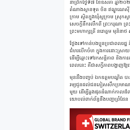
នាព្រឹកថ្ងៃទី៧ ខែឧសភា ឆ្នាំ២០២
តំណាងស្ថានទូត ចិន ឥណ្ឌូណេស៊ី
ក្រាម ស្ថិតក្នុងឃុំស្លក្រាម ស
សេចក្ដីនឹករលឹកពី ព្រះករុណា ព្
ព្រះមហាក្សត្រី នរោត្ដម មុនិនាថ 
ថ្លែងទៅកាន់បងប្អូនប្រជាពលរដ្ឋ
ជំហរបើកចំហ ក្នុងការដោះស្រាយបញ
ដើម្បីឆ្ពោះទៅរកសន្តិភាព និងកា
ពេលនេះ គឺជាសក្ខីភាពបង្ហាញឱ
មុននឹងបញ្ចប់ ឯកឧត្តមបណ្ឌិត 
រម្យជូនដល់ជនភៀសសឹកប្រមាណ ៣ ៣០
មួយ ដើម្បីឆ្លងផុតដំណាក់កាលដ៏លំបា
យោបល់ពាក់ព័ន្ធនឹងបញ្ហាព្រំដែន ដើ