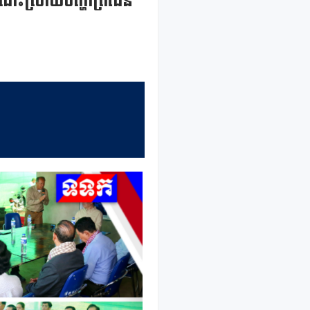
បីដោះស្រាយបញ្ហាព្រំដែន