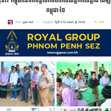
ឍនា៖ កម្ពុជានៅតែបន្តបើកចំហរាល់យន្តការសន្តិវិធី ដើម្
កម្ពុជា-ថៃ
ចេញផ្សាយ
ថ្ងៃទី 8 ខែ ឧសភា ឆ្នាំ 2026
669
ដោយ
ប្រុស អាន