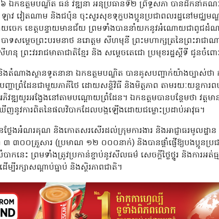
៦ ឯកឧត្តមបណ្ឌិត ធន់ វឌ្ឍនា អនុប្រធានទី២ ព្រឹទ្ធសភា បានដឹកនាំគណៈប្
 ឡាវ វៀតណាម និងជប៉ុន ចុះសួរសុខទុក្ខបងប្អូនប្រជាពលរដ្ឋនៅមជ្ឈមណ
្រុកស្វាយចេក ខេត្តបន្ទាយមានជ័យ ព្រមទាំងបាននាំយកនូវអំណោយជាពូជដំណាំ
រះបាទសម្ដេចព្រះបរមនាថ នរោត្តម សីហមុនី ព្រះមហាក្សត្រនៃព្រះរាជាណាច
សីហនុ ព្រះវររាជមាតាជាតិខ្មែរ និង សម្ដេចតេជោ ប្រមុខរដ្ឋស្ដីទី ជូនចំ
 និងតំណាងស្ថានទូតនានា ឯកឧត្តមបណ្ឌិត បានគូសបញ្ជាក់យ៉ាងច្បាស់ថា កម
្ហាព្រំដែនជាមួយភាគីថៃ ដោយសន្តិវិធី និងមិត្តភាព តាមរយៈយន្តការពហុភ
រអភិវឌ្ឍយូរអង្វែងនៅតាមបណ្តោយព្រំដែន។ ឯកឧត្តមបានបន្ថែមថា វត្តមា
្យឃើញនូវការពិតនៃផលវិបាកដែលបង្កឡើងដោយជម្លោះប្រដាប់អាវុធ។
បានថ្លែងអំណរគុណ និងកោតសរសើរដល់ក្រុមការងារ និងអាជ្ញាធរមូលដ្ឋ
០គ្រួសារ (ប្រមាណ ១២ ០០០នាក់) និងបានផ្តាំផ្ញើឱ្យបងប្អូនប្រជាពលរដ
កនេះ ព្រមទាំងត្រូវប្រកាន់ខ្ជាប់នូវសីលធម៌ សេចក្ដីថ្លៃថ្នូរ និងការអត់ធ្ម
ម្បីរក្សាសណ្តាប់ធ្នាប់ និងស្ថិរភាពជាតិ។