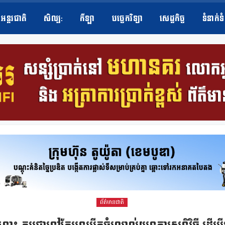
អន្តរជាតិ
សិល្ប​:
កីឡា
បច្ចេកវិទ្យា
សេដ្ឋកិច្ច
ទំនាក់ទ
ព័ត៌មានជាតិ