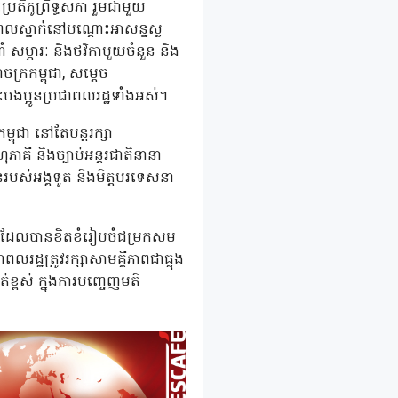
រតិភូព្រឹទ្ធសភា រួមជាមួយ
្ឌលស្នាក់នៅបណ្ដោះអាសន្នស្ល
 សម្ភារៈ និងថវិកាមួយចំនួន និង
ក្រកម្ពុជា, សម្ដេច
ពោះបងប្អូនប្រជាពលរដ្ឋទាំងអស់។
្ពុជា នៅតែបន្តរក្សា
ាគី និងច្បាប់អន្តរជាតិនានា
នរបស់អង្គទូត និងមិត្តបរទេសនា
ាន ដែលបានខិតខំរៀបចំជម្រកសម
្ឋត្រូវរក្សាសាមគ្គីភាពជាធ្លុង
ត់ខ្ពស់ ក្នុងការបញ្ចេញមតិ