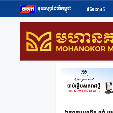
ព័ត៌មានជាតិ