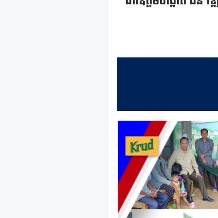
ឯកឧត្តមបណ្ឌិត ធន់ វឌ្