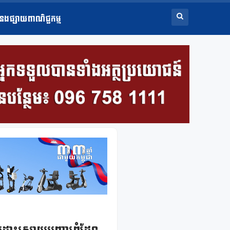
ំនងផ្សាយពាណិជ្ជកម្ម