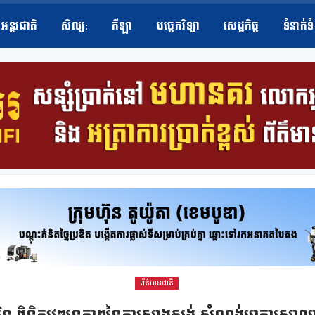
អន្តរជាតិ
សិល្ប​:
កីឡា
បច្ចេកវិទ្យា
សេដ្ឋកិច្ច
ទំនាក់ទ
ព័ត៌មានជាតិ