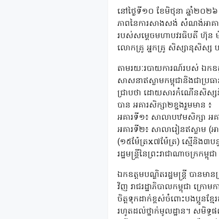
នៅថ្ងៃទី១០ ខែមិថុនា ឆ្នាំ២០២៦
ភាពនៃការសាងសង់ សំណង់អាគារសិ
របស់សម្តេចមហាបវរធិបតី ហ៊ុន ម
លោកគ្រូ អ្នកគ្រូ សិស្សានុសិស្
តាមរយៈរបាយការណ៍របស់ ឯកឧត្តម 
សាសនាឥស្លាមកម្ពុជានិងជាប្រធា
ជ្រាបថា ដោយសារកំណើនសិស្សនិងអគ
បាន អគារសិក្សា២ខ្នងរួមមាន ៖
អគារទី១៖ សាលាបឋមសិក្សា អគារស
អគារទី២៖ សាលារៀនឥស្លាម (អាស្
(១៥ម៉ែត្រx៧ម៉ែត្រ) ស្មើនិង៣បន
រដ្ឋមន្រ្តីនៃព្រះរាជាណាចក្រកម្ព
ឯកឧត្តមបណ្ឌិតរដ្ឋមន្រ្តី បានម
វិញ រាជរដ្ឋាភិបាលកម្ពុជា ក្រោម
ចិត្តទុកដាក់ខ្ពស់ចំពោះបងប្អូនខ
រហូតដល់ថ្នាក់មូលដ្ឋាន។ សមិទ្ធផ