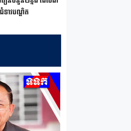
ារៀនចំនួន២ខ្នង ដែលជា
ជំទាវបណ្ឌិត