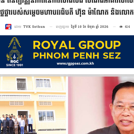
ូរិន ពិនិត្យវឌ្ឍនភាពនៃការសាងសង់ សំណង់អាគារសាល
ៃថ្លារបស់សម្តេចមហាបវរធិបតី ហ៊ុន ម៉ាណែត និងលោក
ចេញផ្សាយ
ថ្ងៃទី 10 ខែ មិថុនា ឆ្នាំ 2026
414
ដោយ
TVK Sothun