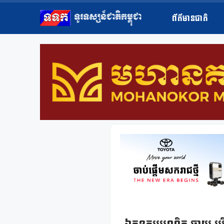
ព័ត៌មានជាតិ