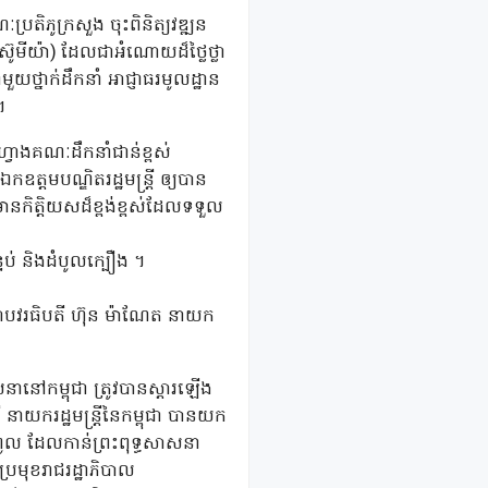
ៈប្រតិភូក្រសួង
ចុះពិនិត្យវឌ្ឍន
ូមីយ៉ា) ដែលជាអំណោយដ៏ថ្លៃថ្លា
្នាក់ដឹកនាំ អាជ្ញាធរមូលដ្ឋាន
។
្វាងគណៈដឹកនាំជាន់ខ្ពស់
្តមបណ្ឌិតរដ្ឋមន្រ្តី ឲ្យបាន
ានកិត្តិយសដ៏ខ្ពង់ខ្ពស់ដែលទទួល
ទប់ និងដំបូលក្បឿង ។
មហាបវរធិបតី ហ៊ុន ម៉ាណែត នាយក
នានៅកម្ពុជា ត្រូវបានស្ដារឡើង
 នាយករដ្ឋមន្រ្តីនៃកម្ពុជា បានយក
កំពូល ដែលកាន់ព្រះពុទ្ធសាសនា
្រមុខរាជរដ្ឋាភិបាល