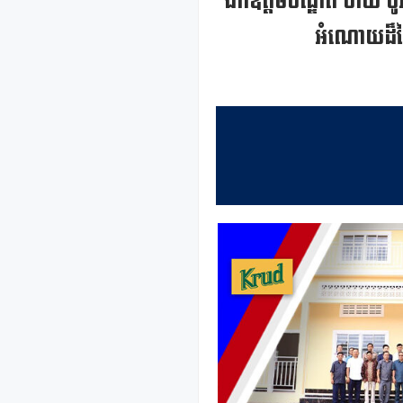
ឯកឧត្តមបណ្ឌិត ចាយ ប
អំណោយដ៏ថ្ល