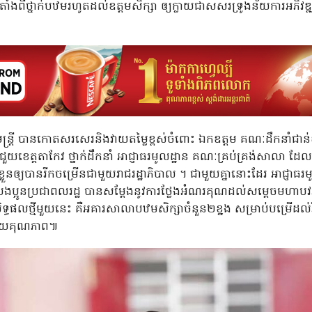
ាំងពីថ្នាក់បឋមរហូតដល់ឧត្តមសិក្សា ឲ្យក្លាយជាសសរទ្រូងន័យការអភិវឌ
ន្រ្តី បានកោតសរសេរនិងវាយតម្លៃខ្ពស់ចំពោះ ឯកឧត្តម គណៈដឹកនាំជាន់ខ
យខេត្តតាកែវ ថ្នាក់ដឹកនាំ អាជ្ញាធរមូលដ្ឋាន គណៈគ្រប់គ្រង់សាលា ដែល
លួនឲ្យបានរីកចម្រើនជាមួយរាជរដ្ឋាភិបាល ។ ជាមួយគ្នានោះដែរ អាជ្ញាធរមូ
ាបងប្អូនប្រជាពលរដ្ឋ បានសម្តែងនូវការថ្លែងអំណរគុណដល់សម្តេចមហាប
ទ្ធផលថ្មីមួយនេះ គឺអគារសាលាបឋមសិក្សាចំនួន២ខ្នង សម្រាប់បម្រើដល់វ
ដោយគុណភាព៕