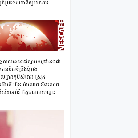
្ឍន៍ប្រទេសជាតិឲ្យមានការ
្ពស់សាសនាឥស្លាមកម្ពុជានិងជា
បានខិតខំប្រឹងប្រែង
លដ្ឋានភូមិសំរោង ស្រុក
វរធិបតី ហ៊ុន ម៉ាណែត និងលោក
ិស័យអប់រំ ក៏ដូចជាការបណ្តុះ