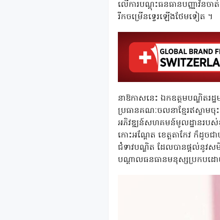
លើការបណ្តុះធនធានបញ្ញាវ័នចាត់ត
រីកចម្រើនទ្វេរឡើងថែមទៀត ។
នាឱកាសនេះ ឯកឧត្តមបណ្ឌិតរដ្ឋម
ប្រធានគណៈចលនាខ្មែរឥស្លាមចុះជួ
អភិវឌ្ឍន៍សហគមន៍មូលដ្ឋានរបស់ខ្
កោះអណ្តែត ខេត្តតាកែវ ក៏ដូចជ
ជំទាវបណ្ឌិត ដែលបានផ្តល់នូវសមិ
បណ្តាលធនធានមនុស្សប្រកប