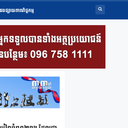
ំនងផ្សាយពាណិជ្ជកម្ម