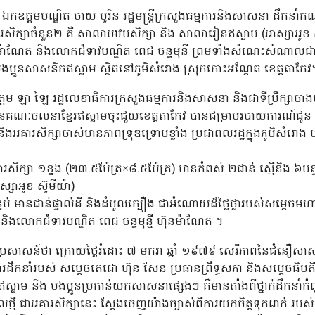
 ឯកឧត្តមបណ្ឌិត
ចាយ
បូរិន
រដ្ឋមន្រ្តីក្រសួងធម្មការនិងសាសនា
ដឹកនាំគណ
ក្សាចំនួន២ គឺ សាលាបឋមសិក្សា និង សាលារៀនឥស្លាម (អាស្សាអូខ ស៊
៉ាណែត និងលោកជំទាវបណ្ឌិត ពេជ ចន្ទមុនី ព្រមទាំងសំណេះសំណាលជាមួយថ
ស បងប្អូនសាសនិកឥស្លាម ស្ថិតនៅភូមិសំរោង ស្រុកកោះអណ្តែត ខេត្តតាកែវ
ឡា ឡៃ រដ្ឋលេខាធិការក្រសួងធម្មការនិងសាសនា និងជាទីប្រឹក្សាចាងហ
នគណៈចលនាខ្មែរឥស្លាមចុះជួយខេត្តតាកែវ បានជម្រាបរបាយការណ៍ជូន ឯកឧត
ារសិក្សាចាស់មានភាពទ្រុឌទ្រោមខ្លាំង ប្រជាពលរដ្ឋក្នុងភូមិសំរោង ម
ិក្សា ១ខ្នង (២៣.៥ម៉ែត្រ×៨.៥ម៉ែត្រ) មានកំពស់ ២ជាន់ ស្មើនិង ៦បន្
សាអូខ ស៊ូមីយ៉ា)
្ទប់ មានជាន់ផ្ទាល់ដី និងដំបូលក្បឿង ជាអំណោយដ៏ថ្លៃថ្លារបស់សម្តេច
ុជា និងលោកជំទាវបណ្ឌិត ពេជ ចន្ទមុន្នី ហ៊ុនម៉ាណែត ។
ានប្រសាសន៍ថា ក្រោយថ្ងៃរំដោះ ៧ មករា ឆ្នាំ ១៩៧៩ សេរីភាពនៃជំនឿសាស
ការដឹកនាំរបស់ សម្ដេចតេជោ ហ៊ុន សែន ប្រធានព្រឹទ្ធសភា និងសម្តេចធិបតី
្មែរឥស្លាម និង បងប្អូនប្រកាន់យកសាសនាផ្សេងៗ គឺមានតាំងពីថ្នាក់ដឹកនាំ
លថ្មី ជាអគារសិក្សានេះ ស្តែងចេញយ៉ាងច្បាស់ពីការយកចិត្តទុកដាក់ របស់ប