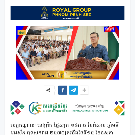
ខេត្តកណ្តាល÷នៅព្រឹក ថ្ងៃសុក្រ ១៤រោច ខែពិសាខ ឆ្នាំមមី
អដ្ឋស័ក ពុទ្ធសករាជ ២៥៧០ត្រូវនឹងថ្ងៃទី១៥ ខែឧសភា