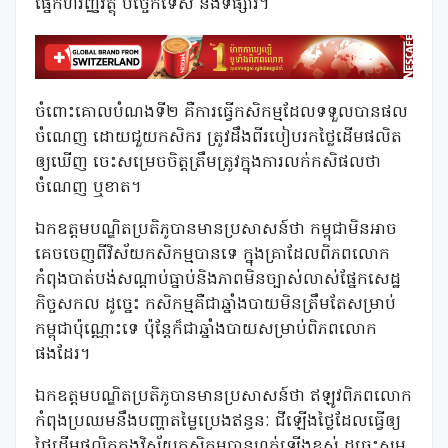
ផ្នែកហិរញ្ញវត្ថុ បច្ចេកទេស និងទីផ្សារ។
ចំពោះគោលបំណងទី២ គឺការធ្វើកសិកម្មដែលទទួលបានផល
ចំណេញ ដោយជួយកសិករ ត្រូវដឹងពីរបៀបរកថ្លៃដើមផលិត
ឲ្យឃើញ ចេះសម្រេចចិត្តត្រឹមត្រូវក្នុងការលក់កសិផលថា
ចំណេញ ឬខាត។
ឯកឧត្តមបណ្ឌិតប្រតិភូបានមានប្រសាសន៍ថា កម្ពុជាមិនអាច
គេចចេញពីវិស័យកសិកម្មបានទេ ក្នុងគ្រាដែលពិភពលោក
កំពុងបាត់បង់សណ្តាប់ធ្នាប់និងភាពមិនច្បាស់លាស់ផ្នែកសេដ្ឋ
កិច្ចសកល ដូច្នេះ កសិកម្មគឺជាឆ្នាំងបាយមិនត្រឹមតែសម្រាប់
កម្ពុជាប៉ុណ្ណោះទេ ប៉ុន្តែក៏ជាឆ្នាំងបាយសម្រាប់ពិភពលោក
ផងដែរ។
ឯកឧត្ដមបណ្ឌិតប្រតិភូបានមានប្រសាសន៍ថា ឥឡូវពិភពលោក
កំពុងប្រឈមនឹងបញ្ហាតម្លៃប្រេងឥន្ធនៈ ជីឡើងថ្លៃដែលធ្វើឲ្យ
ថ្លៃដើមផលិតក្នុងវិស័យកសិកម្មបានហក់ឡើងខ្ពស់ ដូច្នេះសូម