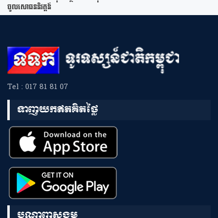
ចូលសោធននិវត្តន៍
Tel : 017 81 81 07
ទាញយកឥតគិតថ្លៃ
បណ្តាញសង្គម