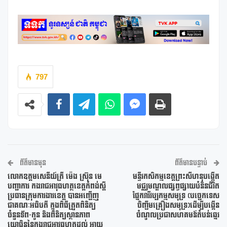
797
ព័ត៌មានមុន
ព័ត៌មានបន្ទាប់
លោកឧត្តមសេនីយ៍ត្រី ម៉េង ស្រ៊ុន មេ
មន្ទីរកសិកម្មខេត្តព្រះសីហនុបង្កើត
បញ្ជាការ កងរាជអាវុធហត្ថខេត្តកំពង់ស្ពឺ
មជ្ឈមណ្ឌលផ្សព្វផ្សាយបំនិនជីវិត
ប្រធានក្រុមការងារខេត្ត បានអញ្ជើញ
ផ្នែកវារីវប្បកម្មសមុទ្រ (បច្ចេកទេស
ជាគណៈអធិបតី ក្នុងពិធីត្រួតពិនិត្យ
ចិញ្ចឹមគ្រឿងសមុទ្រ)ដើម្បីបង្កើន
ចំនួនទ័ព-កូន និងពិនិត្យស្ថានភាព
ចំណូលប្រជាសហគមន៍តំបន់ឆ្នេរ
យោធិននៃកងរាជអាវុធហត្ថដល់ អាយុ