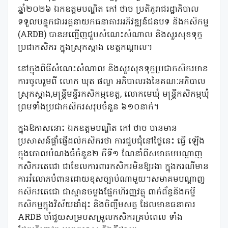
ឆ្នាំ២០២៦ ឯកឧត្តមបណ្ឌិត កៅ ថាច ប្រតិភូរាជរដ្ឋាភិបាល
ទទួលបន្ទុកជាអគ្គនាយកធនាគារអភិវឌ្ឍន៍ជនបទ និងកសិកម្ន
(ARDB) បានអញ្ជើញជួបសំណេះសំណាល និងសួរសុខទុក្ខ
ប្រជាកសិករ ក្នុងស្រុកស្អាង ខេត្តកណ្តាល។
នៅក្នុងពិធីសំណេះសំណាល និងសួរសុខទុក្ខប្រជាកសិករមាន
ការចូលរួមពី លោក ឃុត ផល្លា អភិបាលរងនៃគណៈអភិបាល
ស្រុកស្អាង,មន្ត្រីមន្ទីរកសិកម្មខេត្ត, លោកមេឃុំ មន្រ្តីកសិកម្មឃុំ
ព្រមទាំងប្រជាកសិករសរុបចំនួន ៦១០នាក់។
ក្នុងឱកាសនោះ ឯកឧត្តមបណ្ឌិត កៅ ថាច បានមាន
ប្រសាសន៍ផ្តាំផ្ញើដល់កសិករថា ការជួបជុំនៅថ្ងៃនេះ ធ្វើ ឡើង
ក្នុងគោលបំណងធំចំនួន២ គឺទី១ ណែនាំពីសមាគមបណ្តាញ
កសិករតេជោ ជាខែលការពារកសិករមិនឱ្យរងា ក្នុងករណីមាន
ការរំលោភបំពានដោយខុសច្បាប់ណាមួយ។សមាគមបណ្តាញ
កសិករតេជោ ជាស្ពានចម្លងផ្នែកហិរញ្ញវត្ថុ ពាក់ព័ន្ធនិងកម្ចី
កសិកម្មក្នុងវិស័យដាំដុះ និងចិញ្ចឹមសត្វ ដែលមានធនាគារ
ARDB ចាំជួយសម្របសម្រួលកសិករគ្រប់ពេល ទាំង