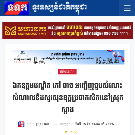
ព័ត៌មានជាតិ
ឯកឧត្តមបណ្ឌិត កៅ ថាច អញ្ជើញជួបសំណេះ
សំណាលនិងសួរសុខទុក្ខប្រជាកសិករនៅស្រុក
ស្អាង
ចេញផ្សាយ
ថ្ងៃទី 15 ខែ ឧសភា ឆ្នាំ 2026
ដោយ
ប្រុស អាន
797