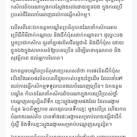
កសិករពិចារណាក្នុងការស្វែងយល់ដោយខ្លួនឯង ក្នុងការប្រើ
ប្រាស់ជីដែលចំណេញដល់ការធ្វើកសិកម្ម។
លើសពីនេះឯកឧត្តមបណ្ឌិតប្រតិភូបានណែនាំកសិករអាច
ប្រើជីគីមីពាក់កណ្តាល និងជីកំប៉ុសពាក់កណ្តាល។ ដូច្នោះបង
ប្អូនប្រជាកសិករ គួរនាំគ្នាផលិតជីធម្មជាតិ និងជីកំប៉ុស ដោយ
ខ្លួនឯងក្នុងសហគមន៍ឱ្យបានច្រើន ដើម្បីធានាគុណភាព និង
សុវត្ថិភាព ដល់អ្នកបរិភោគ។
ឯកឧត្តមបណ្ឌិតប្រតិភូមានប្រសាសន៍ថា ការផលិតជីកំប៉ុស
បើយើងអាចផលិតបានគឺជួយកាត់បន្ថយថ្លៃដើម ដែលនាំទៅ
ដល់ការធ្វើកសិកម្មទទួលបានផលចំណេញច្រើន។ ឯកឧត្ដម
បណ្ឌិត ក៏បានណែនាំកសិករពិចារណាក្នុងការប្រើប្រាស់ថ្នាំ
បណ្តេញសត្វល្អិតពីទឹក ខ្មេះធ្យូងអង្កាមផងដែរ ដែលអង្គាម
ចំនួន ៦០គីឡូក្រាម អាចដុតបានទឹកខ្មេះ មួយលីត្រ ហើយការ
ចំណាយអស់តិច បានទាំងផេះអង្កាមសម្រាប់លាយធ្វើជាជីកំ
ប៉ុស្តិ៍ និងទឹកខ្មេះធ្យូងអង្កាមសម្រាប់បណ្តេញសត្វល្អិត។