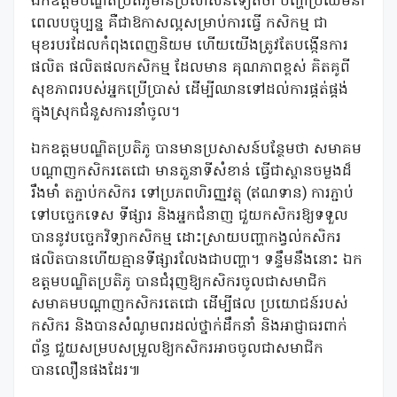
ឯកឧត្តមបណ្ឌិតប្រតិភូមានប្រសាសន៍ទៀតថា បញ្ហាប្រឈមនា
ពេលបច្ចុប្បន្ន គឺជាឱកាសល្អសម្រាប់ការធ្វើ កសិកម្ម ជា
មុខរបរដែលកំពុងពេញនិយម ហើយយើងត្រូវតែបង្កើនការ
ផលិត ផលិតផលកសិកម្ម ដែលមាន គុណភាពខ្ពស់ គិតគូពី
សុខភាពរបស់អ្នកប្រើប្រាស់ ដើម្បីឈានទៅដល់ការផ្គត់ផ្គង់
ក្នុងស្រុកជំនួសការនាំចូល។
ឯកឧត្តមបណ្ឌិតប្រតិភូ បានមានប្រសាសន៍បន្ថែមថា សមាគម
បណ្តាញកសិករតេជោ មានតួនាទីសំខាន់ ធ្វើជាស្ពានចម្លងដ៏
រឹងមាំ តភ្ជាប់កសិករ ទៅប្រភពហិរញ្ញវត្ថុ (ឥណទាន) ការភ្ជាប់
ទៅបច្ចេកទេស ទីផ្សារ និងអ្នកជំនាញ ជួយកសិករឱ្យទទួល
បាននូវបច្ចេកវិទ្យាកសិកម្ម ដោះស្រាយបញ្ហាកង្វល់កសិករ
ផលិតបានហើយគ្មានទីផ្សារលែងជាបញ្ហា។ ទន្ទឹមនឹងនោះ ឯក
ឧត្តមបណ្ឌិតប្រតិភូ បានជំរុញឱ្យកសិករចូលជាសមាជិក
សមាគមបណ្តាញកសិករតេជោ ដើម្បីផល ប្រយោជន៍របស់
កសិករ និងបានសំណូមពរដល់ថ្នាក់ដឹកនាំ និងអាជ្ញាធរពាក់
ព័ន្ធ ជួយសម្របសម្រួលឱ្យកសិករអាចចូលជាសមាជិក
បានលឿនផងដែរ៕