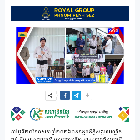
នាថ្ងៃទី២០ខែឧសភាឆ្នាំ២០២៦ឯកឧត្តមកិត្តិសង្គហបណ្ឌិត
គន់ គីម ទេសរដ្ឋមន្រ្តី អនុប្រធានទី១ គណៈកម្មាធិការជាតិ