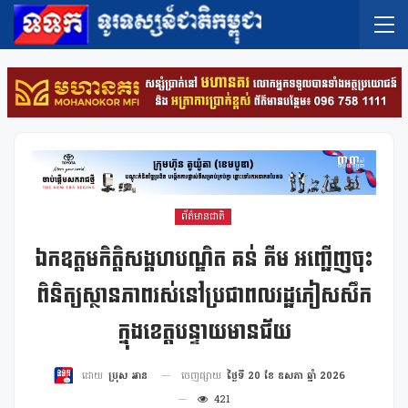
ព័ត៌មានជាតិ
ឯកឧត្តមកិត្តិសង្គហបណ្ឌិត គន់ គីម អញ្ជើញចុះ
ពិនិត្យស្ថានភាពរស់នៅប្រជាពលរដ្ឋភៀសសឹក
ក្នុងខេត្តបន្ទាយមានជ័យ
ចេញផ្សាយ
ថ្ងៃទី 20 ខែ ឧសភា ឆ្នាំ 2026
ដោយ
ប្រុស អាន
421