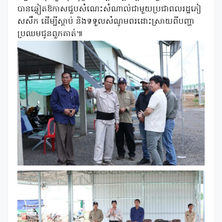
បានឆ្លៀតឱកាសជួបសំណេះសំណាល់ជាមួយប្រជាពលរដ្ឋភៀ
សសឹក ដើម្បីស្តាប់ និងទទួលសំណូមពរដោះស្រាយពីបញ្ហា
ប្រឈមជូនពួកគាត់៕