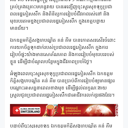
គ្រប់គ្រងគ្រោះមហន្តរាយ បានអញ្ជើញចុះសួរសុខទុក្ខប្រជា
ពលរដ្ឋភៀសសឹក និងពិនិត្យការរៀបចំជីវភាពរស់នៅ និង
មុខរបរតាមខ្នងប្រជាពលរដ្ឋភៀសសឹក ក្នុងខេត្តបន្ទាយ
មានជ័យ។
ឯកឧត្តមកិត្តិសង្គហបណ្ឌិត គន់ គីម បានកោតសរសើរចំពោះ
ការយកចិត្តទុកដាក់របស់ប្រជាពលរដ្ឋភៀសសឹក ក្នុងការ
រៀបចំផ្ទះយ៉ាងមានសោភ័ណភាព និងការរៀបចំមុខរបររបស់
ខ្លួន ដើម្បីជាចំណូលបន្ថែមក្នុងជីវភាពប្រចាំថ្ងៃ។
អំឡុងពេលចុះសួរសុខទុក្ខប្រជាពលរដ្ឋភៀសសឹក ឯកឧត្តម
កិត្តិសង្គហបណ្ឌិត គន់ គីម បានប្រាប់ពីការរៀបចំឲ្យមានផ្សារ
បណ្តោះអាសន្ននាពេលខាងមុខ ដើម្បីផ្តល់លក្ខណៈងាយ
ស្រួលជូនប្រជាពលរដ្ឋភៀសសឹកជាអាជីវករលក់ដូរផងដែរ។
បន្ទាប់ពីចុះសួរសុខទុក្ខ ឯកឧត្តមកិត្តិសង្គហបណ្ឌិត គន់ គីម