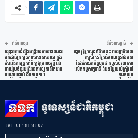
ព័ត៌មានមុន
ព័ត៌មានបន្ទាប់
យុទ្ធនាការជំរឿនមន្ត្រីរាជការបានឈាន
រដ្ឋមន្ត្រីក្រសួងព័ត៌មាន ៖ រាជរដ្ឋាភិបាល
មកដល់ក្រសួងការបរទេសហើយ ក្នុង
កម្ពុជា នៅគ្រប់អាណត្តិទាំងអស់
ដំណើរការត្រួតពិនិត្យវត្តមានមន្ត្រី និង
តែងតែយកចិត្តទុកដាក់ខ្ពស់ចំពោះការ
ការរៀបចំជួរមន្ត្រីរាជការឱ្យកាន់តែមាន
លើកកម្ពស់តួនាទី និងតម្លៃរបស់ស្ត្រីនៅ
សណ្តាប់ធ្នាប់ និងតម្លាភាព
ក្នុងសង្គម
Tel : 017 81 81 07