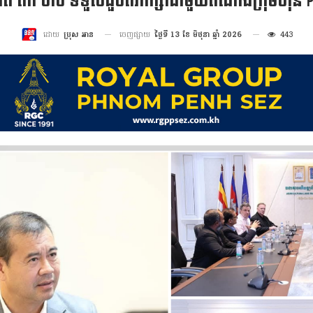
ិត កៅ ថាច ទទួលជួបពិភាក្សាជាមួយតំណាងក្រុមហ៊ុន 
ចេញផ្សាយ
ថ្ងៃទី 13 ខែ មិថុនា ឆ្នាំ 2026
443
ដោយ
ប្រុស អាន