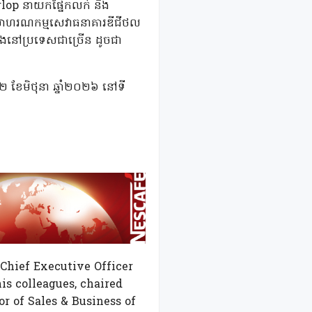
lop នាយកផ្នែកលក់ និង
រធ្វើសមាហរណកម្មសេវាធនាគារឌីជីថល
ីតាំងនៅប្រទេសជាច្រើន ដូចជា
ី១២ ខែមិថុនា ឆ្នាំ២០២៦ នៅទី
Chief Executive Officer
s colleagues, chaired
r of Sales & Business of