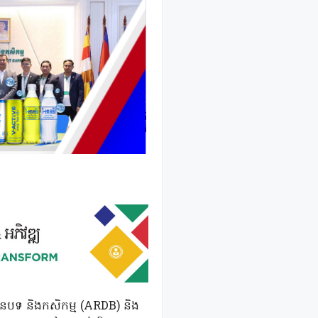
ន៍ជនបទ និងកសិកម្ម (ARDB) និង