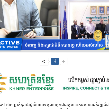
ត កៅ ថាច ប្រតិភូរាជរដ្ឋាភិបាលទទួលបន្ទុកជាអគ្គនាយកធនាគារអភិវឌ្ឍ