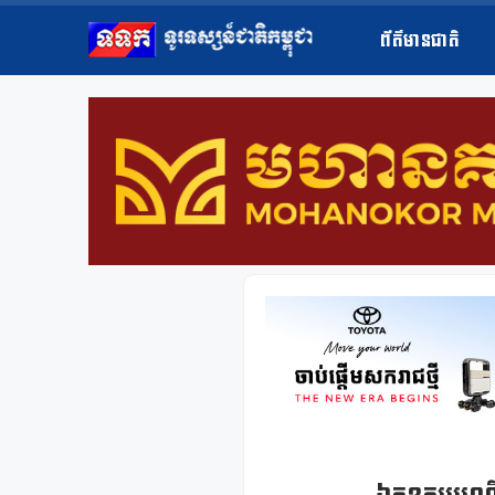
ព័ត៌មានជាតិ