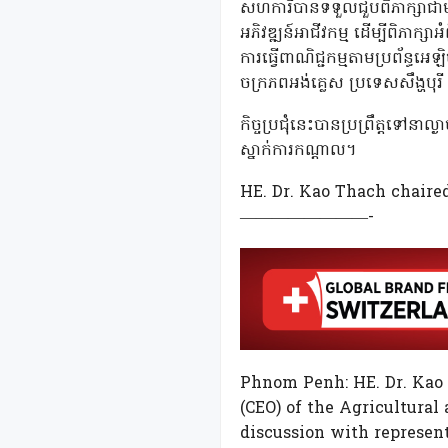
សហការីបានទទួលជួបពិភាក្សាជ
អភិវឌ្ឍន៍អាជីវកម្ម ដើម្បីពិភាក្
ការធ្វើពាណិជ្ជកម្មតាមប្រព័ន្ធអ
ចក្រភពអង់គ្លេស ប្រទេសសឹង្ហបុរ
កិច្ចប្រជុំនេះបានប្រព្រឹត្តទៅនា
ស្នាក់ការកណ្តាល។
HE. Dr. Kao Thach chaire
————————-
Phnom Penh: HE. Dr. Kao 
(CEO) of the Agricultura
discussion with represent