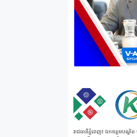
រាជធានីភ្នំពេញ៖ ឯកឧត្ដមបណ្ឌិ