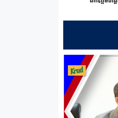
ឯកឧត្ដមបណ្ឌ