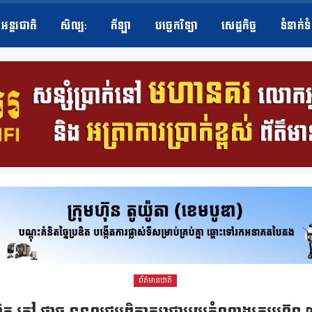
អន្តរជាតិ
សិល្ប​:
កីឡា
បច្ចេកវិទ្យា
សេដ្ឋកិច្ច
ទំនាក់ទ
ព័ត៌មានជាតិ