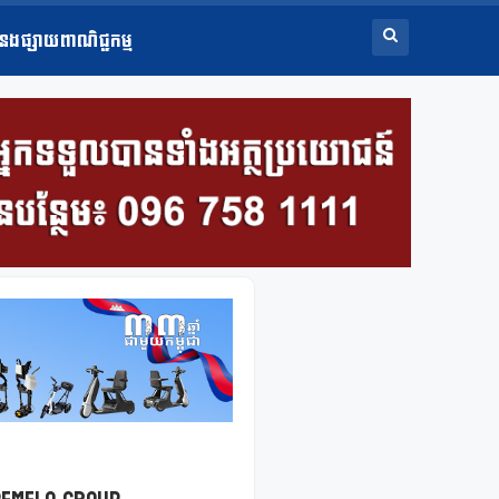
ំនងផ្សាយពាណិជ្ជកម្ម