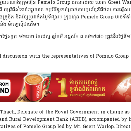
ាមួយតំណាងក្រុមហ៊ុន Pemelo Group ដឹកនាំដោយ លោក Greet War
សាអំពី កម្មវិធីសំខាន់ៗរួមមាន កម្មវិធីទូទាត់ប្រាក់តាមប្រព័ន្ធឌីជីថល កា
េឡិចត្រូនិក និងខ្សែច្រវាក់តម្លៃទីផ្សារ។ ក្រុមហ៊ុន Pemelo Group មានទ
ី និង ម៉ាឡេសុីជាដើម។
ល្ងាចថ្ងៃសុក្រ ១២រោច ខែជេស្ឋ ឆ្នាំមមី អដ្ឋស័ក ព.ស២៥៧០ ត្រូវនឹងថ្ងៃទ
d discussion with the representatives of Pomelo Group
Thach, Delegate of the Royal Government in charge as 
l and Rural Development Bank (ARDB), accompanied by hi
atives of Pomelo Group led by Mr. Geert Warlop, Directo