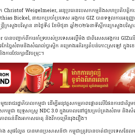
ោក Christof Weigelmeier, អនុប្រធានបេសកកម្មនិងសហប្រតិបត្តិការ ស្
athias Bickel, នាយកប្រចាំប្រទេស អង្គការ GIZ បានទទួលការអនុញ្ញា
្រ្តីក្រសួងបរិស្ថាន នាថ្ងៃទី៤ ខែមិថុនា ឆ្នាំ២០២៦នាទីស្តីការក្រសួងបរិស្ថ
ានបញ្ជាក់ពីការគាំទ្ររបស់ប្រទេសអល្លឺម៉ង ជាពិសេសអង្គការ GIZល
ការកែច្នៃសំរាមនិងសំណល់ប្លាស្ទិក គម្រោងអភិរក្សតំបន់កោះស្រឡៅ ក្ន
ងការថែរក្សាជីវចម្រុះ។
មួយរាជរដ្ឋាភិបាលកម្ពុជា ដើម្បីអនុវត្តសកម្មភាពផ្តោតលើផែនការជាតិរួ
្ពុជា យុទ្ធសាស្ត្រ NDC 3.0 ក្នុងគោលដៅជួយគ្រប់គ្រងសំរាម និងសំណ
ភាពធន់នឹងអាកាសធាតុ និងរីកចម្រើនរុងរឿង។
៊ាង សុផល្លែត បានមានប្រសាសន៍ថា កម្ពុជាត្រូវបានចាត់ជាប្រទេសដែលម