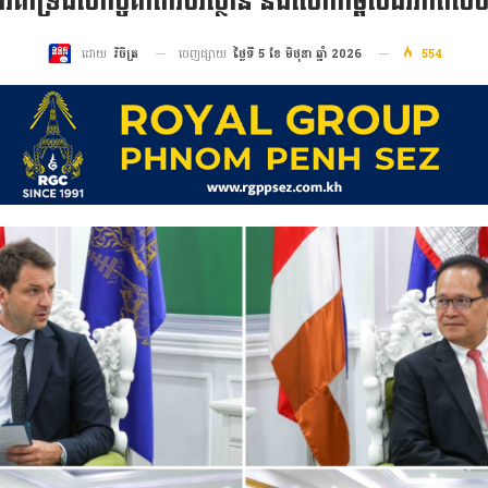
្តការគាំទ្រដល់កិច្ចគាំពារបរិស្ថាន និងលើកកម្ពស់ជីវភាព
ចេញផ្សាយ
ថ្ងៃទី 5 ខែ មិថុនា ឆ្នាំ 2026
554
ដោយ
វិចិត្រ