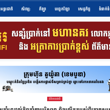
អន្តរជាតិ
សិល្ប​:
កីឡា
បច្ចេកវិទ្យា
សេដ្ឋកិច្ច
ទំនាក់ទ
ព័ត៌មានជាតិ