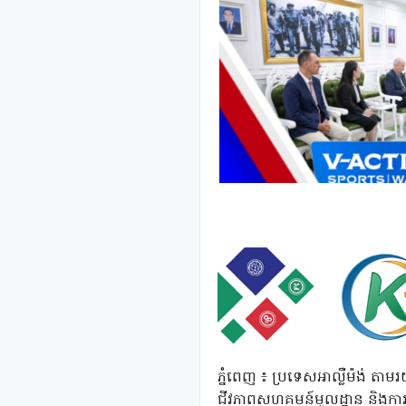
ភ្នំពេញ ៖ ប្រទេសអាល្លឺម៉ង់ តាមរយ
ជីវភាពសហគមន៍មូលដ្ឋាន និងការ