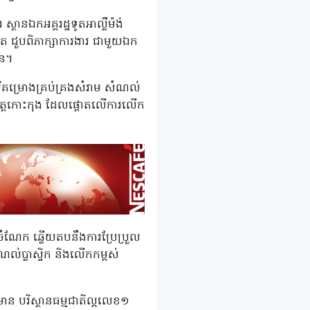
ថានឯកអគ្គរដ្ឋទូតអាល្លឺម៉ង់
ត ជួបពិភាក្សាការងារ ជាមួយឯក
ាន។
ើគម្រោងគ្រប់គ្រងសំរាម សំណល់
ុងខេត្តកោះកុង ដែលផ្តោតលើការលើក
មចំណែក ឆ្លើយតបនឹងការប្រែប្រួល
ល់ប្លាស្ទិក និងលើកកម្ពស់
ាន បរិស្ថានធម្មជាតិល្អលេខ១