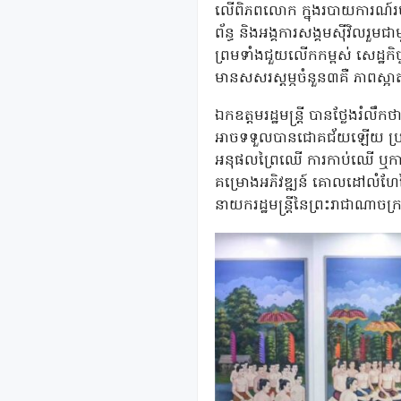
លើពិភពលោក ក្នុងរបាយការណ៍រ
ព័ន្ធ និងអង្គការសង្គមស៊ីវិលរួមជ
ព្រមទាំងជួយលើកកម្ពស់ សេដ្ឋកិ
មានសសរស្តម្ភចំនួន៣គឺ ភាពស្អ
ឯកឧត្តមរដ្ឋមន្រ្តី បានថ្លែងរំល
អាចទទួលបានជោគជ័យឡើយ ប្រសិនប
អនុផលព្រៃឈើ ការកាប់ឈើ ឬការបរ
គម្រោងអភិវឌ្ឍន៍ គោលដៅលំហែបៃត
នាយករដ្ឋមន្រ្តីនៃព្រះរាជាណាច