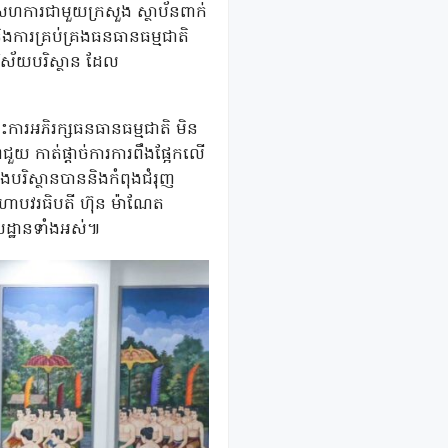
ការជាមួយក្រសួង ស្ថាប័នពាក់
 និងការគ្រប់គ្រងធនធានធម្មជាតិ
វិស័យបរិស្ថាន ដែល
ោះការអភិរក្សធនធានធម្មជាតិ មិន
យ កាត់ផ្តាច់ការការពឹងផ្អែកលើ
បរិស្ថានបាននិងកំពុងជំរុញ
មហាបវរធិបតី ហ៊ុន ម៉ាណែត
លដ្ឋានទាំងអស់៕