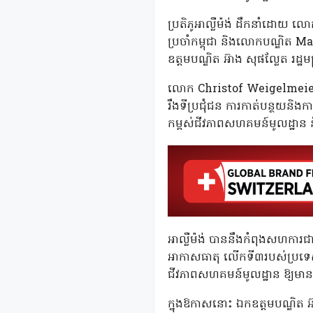
ប្រតិភូអាល្លឺម៉ង់ ដឹកនាំដោយ ល
ប្រចាំកម្ពុជា និងលោកបណ្ឌិត M
ឧត្តមបណ្ឌិត អ៊ាង សុផល្លែត រដ្ឋមន
លោក Christof Weigelmeier ប
រឹងទីប្រជុំជន ការកាត់បន្ថយនិង
កម្ពស់ជីវភាពសហគមន៍មូលដ្ឋាន និ
អាល្លឺម៉ង់ បាននឹងកំពុងសហការជា
អាកាសធាតុ លើកទី៣របស់ប្រទេសកម
ជីវភាពសហគមន៍មូលដ្ឋាន ឱ្យមាន
ក្នុងឱកាសនោះ ឯកឧត្តមបណ្ឌិត អ