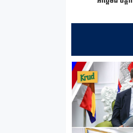
អាល្លឺម៉ង់ បន