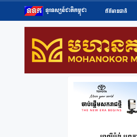
ព័ត៌មានជាតិ