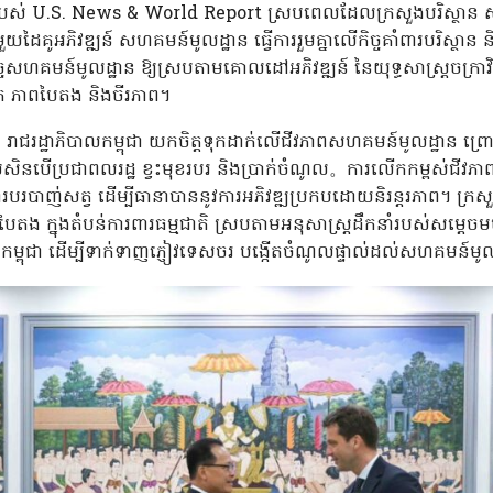
បស់ U.S. News & World Report ស្របពេលដែលក្រសួងបរិស្ថាន សហ
ាមួយដៃគូអភិវឌ្ឍន៍ សហគមន៍មូលដ្ឋាន ធ្វើការរួមគ្នាលើកិច្ចគាំពារបរិស្ថាន
ច្ចសហគមន៍មូលដ្ឋាន ឱ្យស្របតាមគោលដៅអភិវឌ្ឍន៍ នៃយុទ្ធសាស្រ្តចក្រា
ាត ភាពបៃតង និងចីរភាព។
ឹកថា រាជរដ្ឋាភិបាលកម្ពុជា យកចិត្តទុកដាក់លើជីវភាពសហគមន៍មូលដ្ឋាន ព្រ
ើប្រជាពលរដ្ឋ ខ្វះមុខរបរ និងប្រាក់ចំណូល。ការលើកកម្ពស់ជីវភាពជួ
បាញ់សត្វ ដើម្បីធានាបាននូវការអភិវឌ្ឍប្រកបដោយនិរន្តរភាព។ ក្រសួង
ង ក្នុងតំបន់ការពារធម្មជាតិ ស្របតាមអនុសាស្រ្តដឹកនាំរបស់សម្តេច
ក្រកម្ពុជា ដើម្បីទាក់ទាញភ្ញៀវទេសចរ បង្កើតចំណូលផ្ទាល់ដល់សហគមន៍មូ