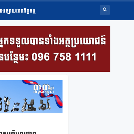
ំនងផ្សាយពាណិជ្ជកម្ម