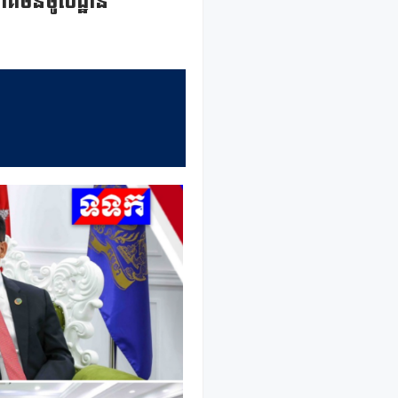
សហគមន៍មូលដ្ឋាន