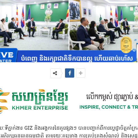
ៈទីភ្នាក់ងារ GIZ និងអង្គការដៃគូផ្សេងៗ បានបញ្ជាក់ពីការប្តេជ្ញាចិត្តគាំក
អភិរក្សធនធានធម្មជាតិ តាមរយៈគម្រោង ការគ្រប់គ្រងសំណល់ និងសេដ្ឋ