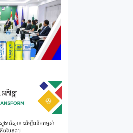
្រសួងបរិស្កាន ដើម្បីលើកកម្ពស់
កិច្ចបៃតង។