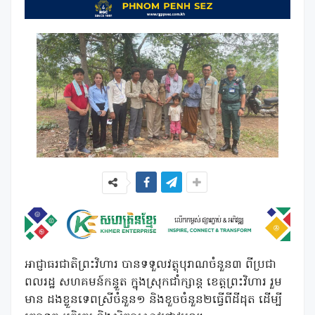
អាជ្ញាធរជាតិព្រះវិហារ បានទទួលវត្ថុបុរាណចំនួន៣ ពីប្រជា
ពលរដ្ឋ សហគមន៍កន្ទួត ក្នុងស្រុកជាំក្សាន្ត ខេត្តព្រះវិហារ រួម
មាន ដងខ្លួនទេពស្រីចំនួន១ និងខួចចំនួន២ធ្វើពីដីដុត ដើម្បី