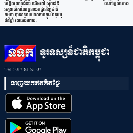
បង្កើតលោកជំទាវ ឈឹមពៅ សុកាន់ឌី
(ហៅវត្តតាភេម)
អគ្គនាយិកានៃអគ្គនាយកដ្ឋានវិទ្យុជាតិ
កម្ពុជា បានទទួលមរណភាពក្នុង ជន្មាយុ
៨៥ឆ្នាំ ដោយជរាពាធ,
Tel : 017 81 81 07
ទាញយកឥតគិតថ្លៃ