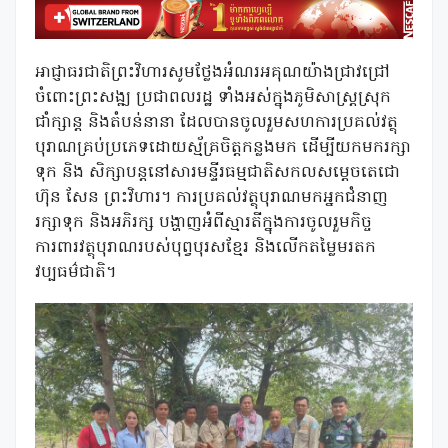
អាជ្ញាធរជាតិព្រះវិហារសូមថ្លែងអំណរអគុណយ៉ាងជ្រាវជ្រៅ
ចំពោះព្រះសង្ឍ ប្រជាពលរដ្ឋ ទាំងអស់ក្នុងភូមិសាស្រ្តស្រុក
ជាំក្សាន្ត និងតំបន់នានា ដែលបានចូលរួមសហការប្រគល់វត្ថុ
បុរាណគ្រប់ប្រភេទដោយស្ម័គ្រចិត្តកន្លងមក ដើម្បីយកមករក្សា
ទុក និង សិក្សាបន្ដនៅសារមន្ទីរធម្មជាតិសកលសម្តេចតេជោ
ហ៊ុន សែន ព្រះវិហារ។ ការប្រគល់វត្ថុបុរាណមកអ្នកជំនាញ
រក្សាទុក និងអភិរក្ស បង្ហាញអំពីស្មារតីក្នុងការចូលរួមកិច្ច
ការពារវត្ថុបុរាណរបស់បុព្វបុរសខ្មែរ និងលើកតម្លៃមរតក
វប្បធម៌ជាតិ។