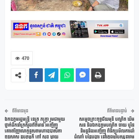
470
ព័ត៌មានមុន
ព័ត៌មានបន្ទាប់
ឯកឧត្តមរដ្ឋមន្ត្រី នេត្រ ភក្ត្រា រួមជាមួយ
សម្តេចព្រះពុទ្ធជ័យមុនី បណ្ឌិត ឃឹម
ថ្នាក់ដឹកនាំក្រសួងព័ត៌មាន អញ្ជើញ
សន និងឯកឧត្តមបណ្ឌិត ចាយ បូរិន
គោរពវិញ្ញាណក្ខន្ធសពមហាឧបាសិកា
និមន្តនិងអញ្ជើញ ពិនិត្យមើលការដាំ
ពុទ្ធសាស នូបត្ថម្ភក៏ ពៅ សុខ ម្តាយ
ដំណាំ បន្លែបង្ការ នៅវត្តធម្មវិបស្សនារាម