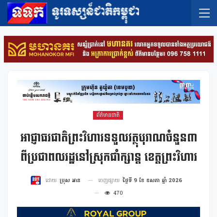
ព័ត៌មានជាតិ
អាជ្ញាធរជាតិព្រះវិហារទទួលវត្ថុបុរាណចំនួន៣
ពីប្រជាពលរដ្ឋនៅស្រុកជាំក្សាន្ត ខេត្តព្រះវិហារ
ចេញផ្សាយ
ថ្ងៃទី 9 ខែ ឧសភា ឆ្នាំ 2026
ដោយ
ប្រុស អាន
470