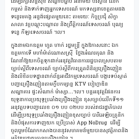
ដើម្បីរក្សាសន្តិសុខ សណ្ដាប់ធ្នាប់ អនាម័យ បរិស្ថាន លើក
កម្ពស់ និងទាក់ទាញអ្នកទេសចរណ៍ មកទស្សនាខេត្តតាមដង
ទន្លេមេគង្គ អន្លង់ផ្សោតមួយនេះ តាមរយៈ កិច្ចប្រជុំ សិក្ខា
សាលា វគ្គបណ្តុះបណ្តាល និងព្រឹត្តិការណ៍ទេសចរណ៍ បុណ្យ
ទន្លេ កីឡាទេសចរណ៍ ។ល។
ក្នុងនាមឯកឧត្តម ហួត ហាក់ រដ្ឋមន្ត្រី ក្នុងឱកាសនោះ ឯក
ឧត្តមកាទើ មហាំម៉ាត់ណោសស្រ៊ី ថ្លែងអំណរគុណ និង
ណែនាំឱ្យយកចិត្តទុកដាក់អនុវត្តវិធានការរដ្ឋបាលស្របតាម
ច្បាប់ស្តីពីទេសចរណ៍ ច្បាប់ស្តីពីការត្រួតពិនិត្យគ្រឿងញៀន
និងលិខិតបទដ្ឋានពាក់ព័ន្ធអាជីវកម្មទេសចរណ៍ បង្ការទប់ស្កាត់
បញ្ហាគ្រឿងញៀនតាមក្លឹបកម្សាន្ត KTV បៀហ្គាឌិន
សណ្ឋាគារ ផ្ទះសំណាក់ ម៉ាស្សា…។ល។ បន្តអនុវត្តផែនការ
យុទ្ធនាការប្រយុទ្ធប្រឆាំងគ្រឿងញៀន ខុសច្បាប់លើកទី១១
អនុវត្តបទបញ្ជាលេខ ០១ បប ០២បប របស់រាជរដ្ឋាភិបាល
ដើម្បីប្រយុទ្ធប្រឆាំងគ្រឿងញៀនខុសច្បាប់ បារីអេឡិចត្រូនិក
និងបំផុសការទាញយក ប្រើប្រាស់ App NoDrug
ដើម្បី
ចូលរួមចំណែកកសាងបាននូវសហគមន៍មួយបានសុវត្ថិភាពនិង
អភិវឌ្ឍដោយគ្មានគ្រឿងញៀន ។