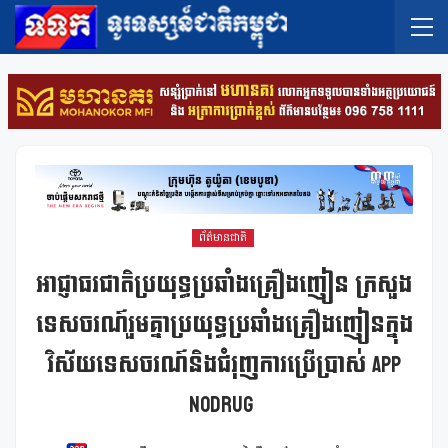
ព័ត៌មានជាតិ
អាជ្ញាធរជាតិប្រយុទ្ធប្រឆាំងគ្រឿងញៀន ក្រសួង
ទេសចរណ៍រួមគ្នាប្រយុទ្ធប្រឆាំងគ្រឿងញៀនក្នុង
វិស័យទេសចរណ៍និងជំរុញការប្រើប្រាស់ App
NoDrug