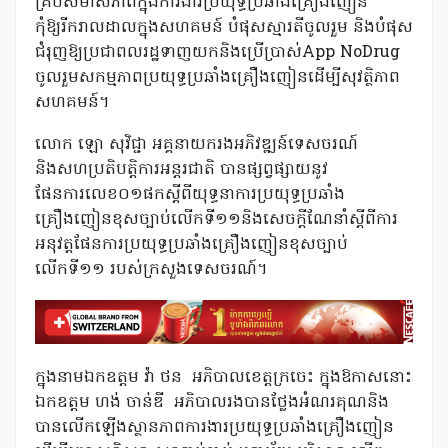
គ្រប់សមាសភាពក្នុងការងារប្រយុទ្ធប្រឆាំងគ្រឿងញៀន
កុំឱ្យរីករាលដាលក្នុងសហគមន៍ បំផុសស្មារតីចូលរួម និងបំផុស
ជំរុញឱ្យប្រជាពលរដ្ឋទាញយកនិងប្រើប្រាស់App NoDrug
ចូលរួមសកម្មភាពប្រយុទ្ធប្រឆាំងគ្រឿងញៀនដើម្បីសុវត្ថិភាព
សហគមន៍។
លោក ឡោ សុវិជ្ជា អគ្គនាយករងអភិវឌ្ឍន៍ទេសចរណ៍
និងសហប្រតិបត្តិការអន្តរជាតិ បានផ្សព្វផ្សាយនូវ
ផែនការលេខ០១ផកស្តីពីយុទ្ធនាការប្រយុទ្ធប្រឆាំង
គ្រឿងញៀនខុសច្បាប់លើកទី១១និងសេចក្ដីណែនាំស្ដីពីការ
អនុវត្តផែនការប្រយុទ្ធប្រឆាំងគ្រឿងញៀនខុសច្បាប់
លើកទី១១ របស់ក្រសួងទេសចរណ៍។
ក្នុងនាមឯកឧត្តម វ៉ា ថន អភិបាលខេត្តក្រចេះ ក្នុងឱកាសនោះ
ឯកឧត្តម ហង់ ចាន់ឌី អភិបាលរងបានថ្លែងអំណរគុណនិង
បានលើកឡើងស្ថានភាពការងារប្រយុទ្ធប្រឆាំងគ្រឿងញៀន