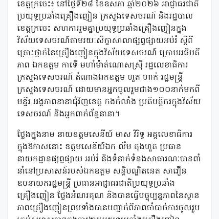
ខេត្តក្រចេះ៖​ នៅថ្ងៃទី២៨ ខែឧសភា ឆ្នាំ២០២៦ អាជ្ញាធរជាតិ
ប្រយុទ្ធប្រឆាំងគ្រឿងញៀន ក្រសួងទេសចរណ៍ និងរដ្ឋបាល
ខេត្តក្រចេះ សហការរួមគ្នាប្រយុទ្ធប្រឆាំងគ្រឿងញៀនក្នុង
វិស័យទេសចរណ៍តាមរយៈសិក្ខាសាលាផ្សព្វផ្សាយអប់រំ ស្ដីពី
គ្រោះថ្នាក់នៃគ្រឿងញៀនក្នុងវិស័យទេសចរណ៍ ក្រោមអធិបតី
ភាព ឯកឧត្តម កាទើ មហាំម៉ាត់ណោសស្រ៊ី រដ្ឋលេខាធិការ
ក្រសួងទេសចរណ៍ តំណាងឯកឧត្តម ហួត ហាក់ រដ្ឋមន្ត្រី
ក្រសួងទេសចរណ៍ ដោយមានអ្នកចូលរួមជាង១០០នាក់មកពី
មន្ទីរ អង្គភាពនានាជុំវិញខេត្ត កងកំលាំង ប្រតិបត្តិករក្នុងវិស័យ
ទេសចរណ៍ និងអ្នកពាក់ព័ន្ធនានា។
ថ្លែងក្នុងនាម នាយឧត្តមសេនីយ៍ មាស វិរិទ្ធ អគ្គលេខាធិការ
ក្នុងឱកាសនោះ ឧត្តមសេនីយ៍ឯក លឹម តុងហួត ប្រធាន
នាយកដ្ឋានផ្សព្វផ្សាយ អប់រំ និងទំនាក់ទំនងសាធារណៈបានពាំ
នាំនៅប្រសាសន៍របស់ឯកឧត្តម សន្តិបណ្ឌិតនេត សាវឿន
ឧបនាយករដ្ឋមន្ត្រី ប្រធានអាជ្ញាធរជាតិប្រយុទ្ធប្រឆាំង
គ្រឿងញៀន ថ្លែងអំណរគុណ និងបានធ្វើបច្ចុប្បន្នភាពនៃស្ថាន
ភាពគ្រឿងញៀនព្រមទាំងបានបញ្ជាក់ពីភាពចាំបាច់ការចូលរួម