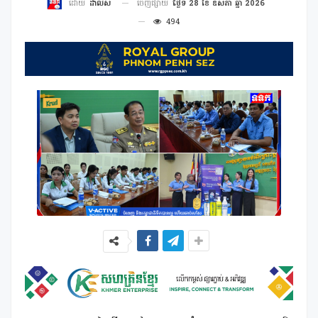
ចេញផ្សាយ
ថ្ងៃទី 28 ខែ ឧសភា ឆ្នាំ 2026
ដោយ
ដាលីស
494