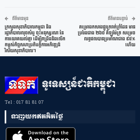
ព័ត៌មានមុន
ព័ត៌មានបន្ទាប់
ក្រសួងសុខាភិបាលកម្ពុជា និង
គម្រោងកសាងផ្លូវក្រវាត់ព្រំដែន មាន
រដ្ឋាភិបាលលុចសំបួ ចុះអនុស្សរណៈនៃ
ប្រវែងជាង ២៦០ គីឡូម៉ែត្រ សម្រេច
ការយោគយល់គ្នា ដើម្បីពង្រឹងនិងលើក
លទ្ធផលបានប្រមាណជាង ៩៥%
កម្ពស់កិច្ចសហប្រតិបត្តិការអភិវឌ្ឍន៍
ហើយ
វិស័យសុខាភិបាល។
Tel : 017 81 81 07
ទាញយកឥតគិតថ្លៃ