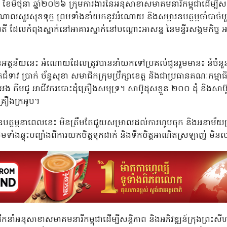
៨ ខែមិថុនា ឆ្នាំ២០២៦ ក្រុមការងារនៃអនុសាខាសមាគមនារីកម្ពុជាដើម្បីសន្ត
ាលសួរសុខទុក្ខ ព្រមទាំងនាំយកនូវអំណោយ និងសម្ភារឧបត្ថម្ភចាំបាច់
ី ដែលកំពុងស្នាក់នៅអាគារស្នាក់នៅបណ្តោះអាសន្ន នៃមន្ទីរសង្គមកិច្ច អ
ានអត្ថន័យនេះ អំណោយដែលត្រូវបាននាំយកទៅប្រគល់ជូនរួមមាន៖ នំចំនួន
ំទាវ ប្រាក់ ច័ន្ទសុខា សមាជិកក្រុមប្រឹក្សាខេត្ត និងជាប្រធានគណៈកម្មាធិការ
ង គីមជូ អាជីវករបោះដុំគ្រឿងសមុទ្រ។ សាប៊ូដុសខ្លួន ២០០ ដុំ និងសាប៊ូ
្រឿងក្រអូប។
ួយឧបត្ថម្ភនាពេលនេះ មិនត្រឹមតែជួយសម្រាលដល់ការហូបចុក និងអនាម័យប្
តែថែមទាំងឆ្លុះបញ្ចាំងពីការយកចិត្តទុកដាក់ និងទឹកចិត្តអាណិតស្រឡាញ
ដឹកនាំអនុសាខាសមាគមនារីកម្ពុជាដើម្បីសន្តិភាព និងអភិវឌ្ឍន៍ក្រុងព្រះស