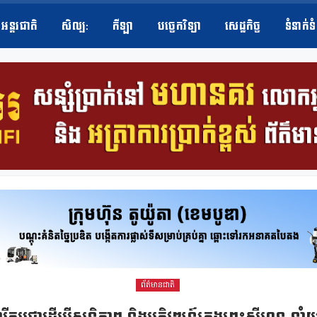
អន្តរជាតិ
សិល្ប​:
កីឡា
បច្ចេកវិទ្យា
សេដ្ឋកិច្ច
ទំនាក់ទ
ព័ត៌មានជាតិ