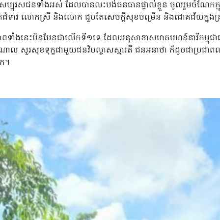
ប្បុរសជនទាំងអស់ ដែលបានលះបង់ធនធានផ្ទាល់ខ្លួន ចូលរួមចំណែកក្ន
ទាវ លោកស្រី និងលោក ជួបតែសេចក្តីសុខចម្រើន និងជោគជ័យក្នុងគ្រប់ភ
ពទាំងនេះមិនមែនជាលើកទី១ទេ ដែលអនុសាខាសមាគមហន៍នារីកម្ពុជាដើម្បី
 សួរសុខទុក្ខជាមួយជនវិបល្លាសស្មារតី ជនអនាថា ក៏ដូចជាប្រជាពលរដ្ឋ 
ាក។