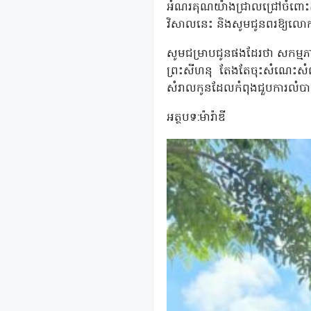
អំណរគុណយ៉ាងជ្រាលជ្រៅចំពោះស
វិសាលនេះ និងសូមជូនពរឱ្យលោកជំ
សូមជម្រាបជូនផងដែរថា សកម្មភា
ព្រះសីហនុ
តែងតែចុះសំណេះសំណាល
សំរាលកូនដែលកំពុងជួបការលំប
អត្ថបទ:ម៉ារ៉ាឌី