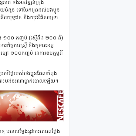
ិភាព និងអភិវឌ្ឍន៍ក្រុង
មួយចំនួន ទៅចែកជូនដល់បងប្អូន
តីតយុទ្ធជន និងយុវនីតិសម្បទា
 ១០០ កញ្ចប់ (ស្មើនឹង ២០០ នំ)
កិច្ចការស្ត្រី និងកុមារខេត្ត
ម្សៅ ១០០កញ្ចប់ ជាការឧបត្ថម្ភពី
រចាំថ្ងៃរបស់បងប្អូនដែលកំពុង
់ មិនបោះបង់នរណាម្នាក់ចោលឡើយ។
ីហនុ បានសម្តែងនូវការគោរពថ្លែង