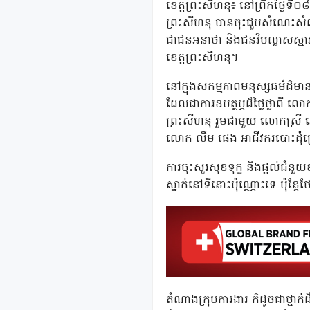
ខេត្តព្រះសីហនុ៖ នៅព្រឹកថ្ងៃទី០
ព្រះសីហនុ បានចុះជួបសំណេះសំណ
ជាជនអនាថា និងជនវិបល្លាសស្មារត
ខេត្តព្រះសីហនុ។
នៅក្នុងសកម្មភាពមនុស្សធម៌ដ៏ម
ដែលជាការឧបត្ថម្ភដ៏ថ្លៃថ្លាពី លោកជ
ព្រះសីហនុ រួមជាមួយ លោកស្រី អេ
លោក លឹម ផេង អាជីវករបោះដុំគ
ការចុះសួរសុខទុក្ខ និងផ្តល់ជំន
ស្នាក់នៅទីនោះប៉ុណ្ណោះទេ ប៉ុន្
តំណាងក្រុមការងារ ក៏ដូចជាថ្នាក់