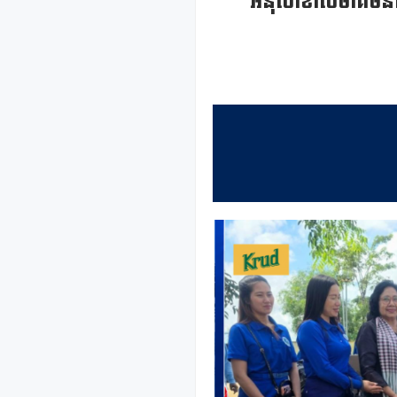
អនុសាខាសមាគមនារីក