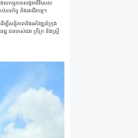
ុងសកម្មភាពសង្គមដ៏វិសេស
ារកិច្ច និងអាជីវកម្ម។
សន្តិភាពនិងអភិវឌ្ឍន៍ក្រុង
ជនចាស់ជរា ក្រីក្រ និងស្រ្តី