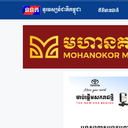
ព័ត៌មានជាតិ