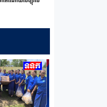
 នាំយកអំណោយសប្បុរស