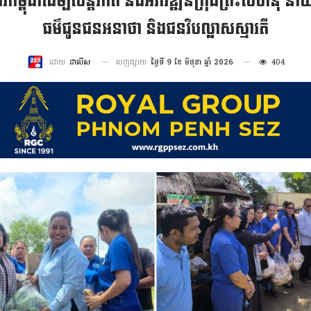
ម្ពុជាដើម្បីសន្តិភាព និងអភិវឌ្ឍន៍ក្រុងព្រះសីហនុ
ធម៌ជូនជនអនាថា និងជនវិបល្លាសស្មារតី
ចេញផ្សាយ
ថ្ងៃទី 9 ខែ មិថុនា ឆ្នាំ 2026
404
ដោយ
ដាលីស