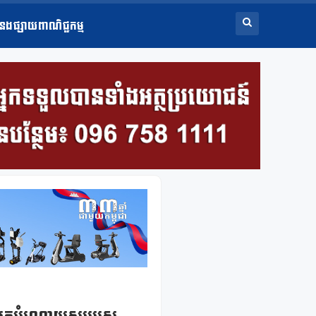
ំនងផ្សាយពាណិជ្ជកម្ម