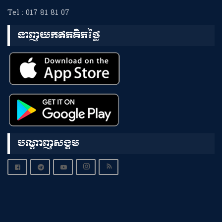
Tel : 017 81 81 07
ទាញយកឥតគិតថ្លៃ
បណ្តាញសង្គម