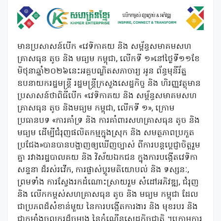
មានប្រសាសន៍បើក «វេទិកាគយ និង សម្ព័ន្ធសមាគមសហ
គ្រាសធុន តូច និង មធ្យម កម្ពុជា, លើកទី ១»នៅថ្ងៃទី១១ខែ
មិថុនាឆ្នាំ២០២៦នេះអគ្គបណ្ឌិតសភាចារ្យ អូន ព័ន្ធមុនីរ័ត្ន
ឧបនាយករដ្ឋមន្ត្រី រដ្ឋមន្ត្រីក្រសួងសេដ្ឋកិច្ច និង ហិរញ្ញវត្ថុមាន
ប្រសាសន៍ថាពិធីបើក «វេទិកាគយ និង សម្ព័ន្ធសមាគមសហ
គ្រាសធុន តូច និងមធ្យម កម្ពុជា, លើកទី ១», ក្រោម
ប្រធានបទ «ការគាំទ្រ និង ការគាំពារសហគ្រាសធុន តូច និង
មធ្យម ដើម្បីជំរុញផលិតកម្មក្នុងស្រុក និង សមត្ថភាពប្រកួត
ប្រជែង»បានបានបង្ហាញឲ្យឃើញច្បាស់ ពីការបន្តប្តេជ្ញាចិត្តរួម
គ្នា រវាងរដ្ឋបាល​គយ និង វិស័យឯកជន ក្នុងការបង្កើតវេទិកា
សន្ទនា ដ៏រស់រវើក, ការផ្លាស់ប្តូរមតិយោបល់ និង ទស្សនៈ,
ព្រមទាំង ការស្វែងរកដំណោះស្រាយរួម សំដៅអភិវឌ្ឍ, ជំរុញ
និង លើកកម្ពស់សហគ្រាសធុន តូច និង មធ្យម កម្ពុជា ដែល
ជាប្រភពដ៏សំខាន់មួយ នៃការបង្កើតការងារ និង មុខរបរ និង
ជាកម្លាំងចលករដ៏ចម្បង នៃកំណើនសេដ្ឋកិច្ចជាតិ ។ក្រោមការ