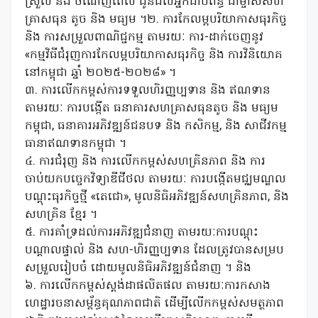
ស្រួល និង ចំណេញពេល ជូនដល់អ្នកជាប់ពន្ធ ជាម្ចាស់សហ
គ្រាសធុន តូច និង មធ្យម ។២. ការកែលម្អបរិយាកាសធុរកិច្ច
និង ការសម្រួលពាណិជ្ជកម្ម តាមរយៈ ការ-ដាក់ចេញនូវ
«កម្មវិធីជំរុញការកែលម្អបរិយាកាសធុរកិច្ច និង ការវិនិយោគ
នៅកម្ពុជា ឆ្នាំ ២០២៥-២០២៨» ។
៣. ការលើកកម្ពស់ការទទួលហិរញ្ញប្បទាន និង ឥណទាន
តាមរយៈ ការបង្កើត ធនាគារសហគ្រាសធុនតូច និង មធ្យម
កម្ពុជា, ធនាគារអភិវឌ្ឍន៍ជនបទ និង កសិកម្ម, និង សាជីវកម្ម
ធានាឥណទានកម្ពុជា ។
៤. ការជំរុញ និង ការលើកកម្ពស់សហគ្រិនភាព និង ការ
ចាប់យកបច្ចេកវិទ្យាឌីជីថល តាមរយៈ ការបង្កើតមជ្ឈមណ្ឌល
បណ្តុះធុរកិច្ចថ្មី «តេជោ», មូលនិធិអភិវឌ្ឍន៍សហគ្រិនភាព, និង
សហគ្រិន ខ្មែរ ។
៥. ការគាំទ្រដល់ការអភិវឌ្ឍជំនាញ តាមរយៈការបណ្ដុះ
បណ្ដាលផ្ទាល់ និង សហ-ហិរញ្ញប្បទាន ដែលត្រូវបានសម្រប
សម្រួលរៀបចំ ដោយមូលនិធិអភិវឌ្ឍន៍ជំនាញ ។ និង
៦. ការលើកកម្ពស់ស្តង់ដាផលិតផល តាមរយៈការកសាង
ហេដ្ឋារចនាសម្ព័ន្ធគុណភាពជាតិ ដើម្បីលើកកម្ពស់សមត្ថភាព