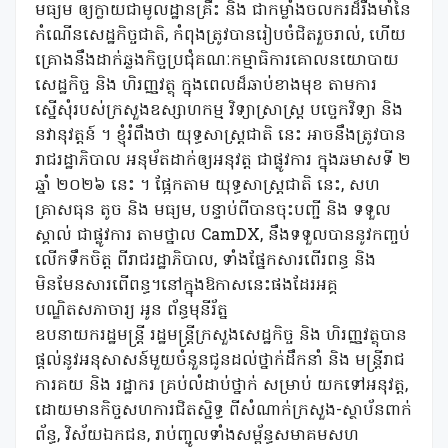
មធ្យម ឲ្យក្លាយជាមូលដ្ឋានគ្រឹះ និង ជាកម្លាំងចលករដ៏រឹងមាំនៃ
កំណើនសេដ្ឋកិច្ចជាតិ, កំពុងត្រូវបានរៀបចំជិតរួចរាល់, ហើយ
គ្រោងនឹងដាក់ឆ្លងកិច្ចប្រជុំគណៈកម្មាធិការគោលនយោបាយ
សេដ្ឋកិច្ច និង ហិរញ្ញវត្ថុ ក្នុងពេលដ៏ឆាប់ខាងមុខ តាមការ
ស្នើសុំរបស់ក្រសួងឧស្សាហកម្ម វិទ្យាសា្រស្រ្ត បច្ចេកវិទ្យា និង
នវានុវត្តន៍ ។ ខ្ញុំរំពឹងថា យុទ្ធសាស្ត្រជាតិ នេះ អាចនឹងត្រូវបាន
រាជរដ្ឋាភិបាល អនុម័តដាក់ឲ្យអនុវត្ត ជាផ្លូវការ ក្នុងឆមាសទី ២
ឆ្នាំ ២០២៦​ នេះ ។ ផ្អែកតាម យុទ្ធសាស្ត្រជាតិ នេះ, សហ
គ្រាសធុន តូច និង មធ្យម, បន្ទាប់ពីបានចុះបញ្ជី និង ទទួល
ស្គាល់ ជាផ្លូវការ តាមថ្នាល CamDX, នឹងទទួលបាននូវកញ្ចប់
លើកទឹកចិត្ត ពីរាជរដ្ឋាភិបាល, ទាំងផ្នែកសារពើរពន្ធ និង
មិនមែនសារពើពន្ធ។នៅក្នុងឱកាសនេះផងដែរអគ្គ
បណ្ឌិតសភាចារ្យ អូន ព័ន្ធមុនីរ័ត្ន
ឧបនាយករដ្ឋមន្ត្រី រដ្ឋមន្ត្រីក្រសួងសេដ្ឋកិច្ច និង ហិរញ្ញវត្ថុបាន
ផ្តល់នូវអនុសាសន៍មួយចំនួនជូនដល់ថ្នាក់ដឹកនាំ និង មន្រ្តីរាជ
ការគយ និង រដ្ឋាករ គ្រប់លំដាប់ថ្នាក់ សម្រាប់ យកទៅអនុវត្ត,
ដោយមានកិច្ចសហការជិតស្និទ្ធ ពីសំណាក់ក្រសួង-ស្ថាប័នពាក់
ព័ន្ធ, វិស័យឯកជន, រាប់ញ្ចូលទាំងសម្ព័ន្ធសមាគមសហ