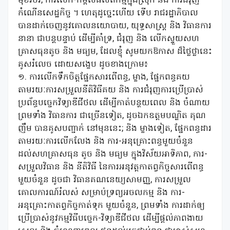
មុខរបរ, ការលើក-កម្ពស់ផលិតកម្មក្នុងស្រុក និង ការជំរុញ
កំណើនសេដ្ឋកិច្ច ។ ហេតុដូច្នេះហើយ ទើប រាជរដ្ឋាភិបាល
បានដាក់ចេញនូវគោលនយោបាយ, យុទ្ធសាស្ត្រ និង វិធានការ
នានា ជាបន្តបន្ទាប់ ដើម្បីគាំទ្រ, ជំរុញ និង លើកស្ទួយសហ
គ្រាសធុនតូច និង មធ្យម, ដែលខ្ញុំ សូមយកឱកាស ដ៏ថ្លៃថ្លានេះ
គូសរំលេច ដោយសង្ខេប ដូចខាងក្រោម៖
១. ការលើកទឹកចិត្តផ្នែកសារពើពន្ធ, ម្ខាង, ផ្នែកពន្ធគយ
តាមរយៈការសម្រួលនីតិវិធីគយ និង ការជំរុញការប្រើប្រាស់
ប្រព័ន្ធបច្ចេកវិទ្យាឌីជីថល ដើម្បីកាត់បន្ថយពេល និង ចំណាយ
ព្រមទាំង វិធានការ ជាច្រើនទៀត, ដូចឯកឧត្តមបណ្ឌិត គុណ
ញឹម បានគូសបញ្ជាក់ នៅមុននេះ; និង ម្ខាងទៀត, ផ្នែកពន្ធដារ
តាមរយៈការលើកលែង និង ការ-អនុគ្រោះពន្ធមួយចំនួន
ដល់សហគ្រាសធុន តូច និង មធ្យម ក្នុងវិស័យអាទិភាព, ការ-
សម្រួលវិធាន និង នីតិវិធី នៃការអនុវត្តកាតព្វកិច្ចសារពេីពន្ធ​
មួយចំនួន​ ដូចជា វិធានគណនេយ្យសាមញ្ញ, ការសម្រួល
គោលការណ៍រំលស់ សម្រាប់ទ្រព្យអចលកម្ម​ និង ការ-
អនុគ្រោះកាតព្វកិច្ចកាត់ទុក ​មួយចំនួន, ព្រមទាំង ការដាក់ឲ្យ
ប្រើប្រាស់នូវកម្មវិធីបច្ចេក-វិទ្យាឌីជីថល ដើម្បីផ្ដល់ភាពងាយ