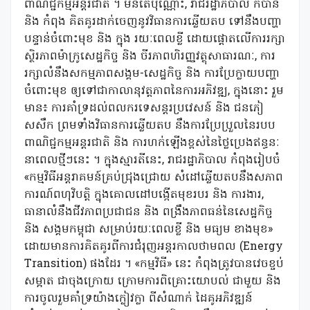
ពាណិជ្ជកម្មអន្តរជាតិ ។ មិនតែប៉ុណ្ណោះ, រាជរដ្ឋាភិបាល ក៏បាន
និង កំពុង គិតគូរដាក់ចេញនូវវិធានការឆ្លើយតប ទៅនឹងបញ្ហា
បន្ទាន់ចំពោះមុខ និង ក្នុង រយៈពេលខ្លី ដោយផ្តោតលើការរក្សា
ស្ថិរភាពម៉ាក្រូសេដ្ឋកិច្ច និង ចីរភាពហិរញ្ញវត្ថុសាធារណៈ, ការ
រក្សាលំនឹងសកម្មភាពសង្គម-សេដ្ឋកិច្ច និង ការប្រែក្លាយបញ្ហា
ចំពោះមុខ ឲ្យទៅជាកាលានុវត្តភាពនៃការអភិវឌ្ឍ, ក្នុងនោះ រួម
មាន៖ ការគាំទ្រដល់ពលករទេសន្តរប្រវេសន៍ និង ជនភៀ
សសឹក ព្រមទាំងវិធានការឆ្លើយតប នឹងការប្រែប្រួលនៃរបប
ពាណិជ្ជកម្មអន្តរជាតិ និង ការហក់ឡើងខ្ពស់នៃថ្លៃប្រេងឥន្ធនៈ
នាពេលថ្មីៗនេះ ។ ក្នុងស្មារតីនេះ, រាជរដ្ឋាភិបាល កំពុងរៀបចំ
«កម្មវិធីអន្តរាគមន៍គ្រប់ជ្រុងជ្រោយ សំដៅឆ្លើយតបនឹងសភាព
ការណ៍ពហុវិបត្តិ ក្នុងគោលដៅបង្កើតមុខរបរ និង ការងារ,
ធានាលំនឹងជីវភាពប្រជាជន និង ពង្រឹងភាពធន់នៃសេដ្ឋកិច្ច
និង សង្គមកម្ពុជា សម្រាប់រយៈពេលខ្លី និង មធ្យម ខាងមុខ»
ដោយមានការគិតគូរពីការជំរុញអន្តរកាលថាមពល (Energy
Transition) ផងដែរ ។ «កម្មវិធី» នេះ កំពុងត្រូវបានវេចខ្ចប់
សម្អាត ជាចុងក្រោយ ក្រោមការពិគ្រោះយោបល់ ជាមួយ និង
ការចូលរួមគាំទ្រយ៉ាងក្លៀវក្លា ពីសំណាក់ ដៃគូអភិវឌ្ឍន៍