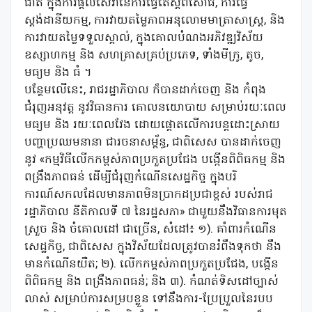
ជាតិ ក្នុងការផ្តល់សេវានៃការធ្វើតេស្តពិសោធ, ការធ្វើ
ស្តង់ដានីយកម្ម, ការវាយតម្លៃភាពអនុលោមមាត្រាសាស្រ្ត, និង
ការវាយតម្លៃទទួលស្គាល់, ក្នុងគោលបំណងអភិវឌ្ឍវិស័យ
ឧស្សាហកម្ម និង សហគ្រាសគ្រប់ប្រភេទ, ទាំងមីក្រូ, តូច,
មធ្យម និង ធំ ។
បន្ថែមលើនេះ, រាជរដ្ឋាភិបាល ក៏បានដាក់ចេញ និង កំពុង
ជំរុញអនុវត្ត នូវវិធានការ គោលនយោបាយ សម្រាប់រយៈពេល
មធ្យម និង រយៈពេលវែង ដោយផ្តោតលើការបន្តដោះស្រាយ
បញ្ហាប្រឈមនានា ជារចនាសម្ព័ន្ធ, ជាពិសេស បានដាក់ចេញ
នូវ «កម្មវិធីលើកកម្ពស់ភាពប្រកួតប្រជែង បង្កើនពិពិធកម្ម និង
ពង្រឹងភាពធន់ ដើម្បីជំរុញកំណើនសេដ្ឋកិច្ច ក្នុងបរិ
ការណ៍សកលដែលមានភាពមិនប្រាកដប្រជាខ្ពស់ របស់រាជ
រដ្ឋាភិបាល នីតិកាលទី ៧ នៃរដ្ឋសភា» ជាមួយនឹងវិធានការមុត
ស្រួច និង ចំគោលដៅ ជាច្រើន, សំដៅ៖ ១). គាំពារកំណើន
សេដ្ឋកិច្ច, ជាពិសេស ក្នុងវិស័យដែលត្រូវបានរំពឹងទុកថា នឹង
មានកំណើនយឺត; ២). លើកកម្ពស់ភាពប្រកួតប្រជែង, បង្កើន
ពិពិធកម្ម និង ពង្រឹងភាពធន់; និង ៣). កំណត់ទិសដៅច្បាស់
លាស់ សម្រាប់ការសម្របខ្លួន ទៅនឹងការ-ប្រែប្រួលនៃរបប