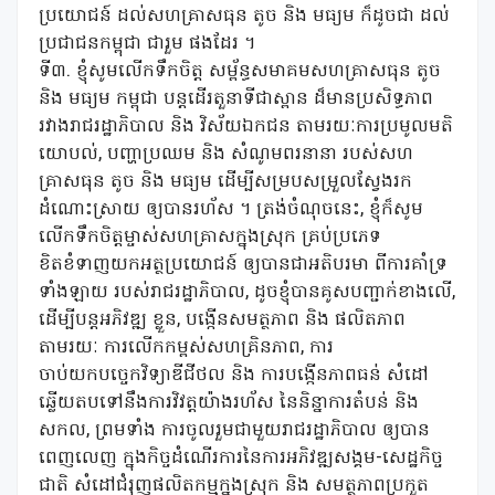
ប្រយោជន៍ ដល់សហគ្រាសធុន តូច និង មធ្យម ក៏ដូចជា ដល់
ប្រជាជនកម្ពុជា ជារួម ផងដែរ ។
ទី៣. ខ្ញុំសូមលើកទឹកចិត្ត សម្ព័ន្ធសមាគមសហគ្រាសធុន តូច
និង មធ្យម កម្ពុជា បន្តដើរតួនាទីជាស្ពាន ដ៏មានប្រសិទ្ធភាព
រវាងរាជរដ្ឋាភិបាល និង វិស័យឯកជន តាមរយៈការប្រមូលមតិ
យោបល់, បញ្ហាប្រឈម និង សំណូមពរនានា របស់សហ
គ្រាសធុន តូច និង មធ្យម ដើម្បីសម្របសម្រួលស្វែងរក
ដំណោះស្រាយ ឲ្យបានរហ័ស ។ ត្រង់ចំណុចនេះ, ខ្ញុំក៏សូម
លើកទឹកចិត្តម្ចាស់សហគ្រាសក្នុងស្រុក គ្រប់ប្រភេទ
ខិតខំទាញយកអត្ថប្រយោជន៍ ឲ្យបានជាអតិបរមា ពីការគាំទ្រ
ទាំងឡាយ របស់រាជរដ្ឋាភិបាល, ដូចខ្ញុំបានគូសបញ្ជាក់ខាងលើ,
ដើម្បីបន្តអភិវឌ្ឍ ខ្លួន, បង្កើនសមត្ថភាព និង ផលិតភាព
តាមរយៈ ការលើកកម្ពស់សហគ្រិនភាព, ការ
ចាប់យកបច្ចេកវិទ្យាឌីជីថល និង ការបង្កើនភាពធន់ សំដៅ
ឆ្លើយតបទៅនឹងការវិវត្តយ៉ាងរហ័ស នៃនិន្នាការតំបន់ និង
សកល, ព្រមទាំង ការចូលរួមជាមួយរាជរដ្ឋាភិបាល ឲ្យបាន
ពេញលេញ ក្នុងកិច្ចដំណើរការនៃការអភិវឌ្ឍសង្គម-សេដ្ឋកិច្ច
ជាតិ សំដៅជំរុញផលិតកម្មក្នុងស្រុក និង សមត្ថភាពប្រកួត