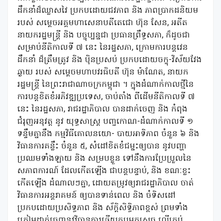
ដឹកនាំដ៏ឈ្លាសវៃ ប្រកបដោយជវភាព និង ភាពប្រាកដនិយម
របស់ សម្តេចអគ្គមហាសេនាបតីតេជោ ហ៊ុន សែន, អតីត
នាយករដ្ឋមន្រ្តី និង បច្ចុប្បន្នជា ប្រធានព្រឹទ្ធសភា, ក៏ដូចជា
សម្រាប់នីតិកាលទី ៧ នេះ នៃរដ្ឋសភា, ក្រោមការបន្តវេន
ដឹកនាំ ដ៏ត្រឹមត្រូវ និង ប៉ិនប្រសប់ ប្រកបដោយចក្ខុ-វិស័យវែង
ឆ្ងាយ របស់ សម្តេចមហាបវរធិបតី ហ៊ុន ម៉ាណែត, នាយក
រដ្ឋមន្រ្តី នៃព្រះរាជាណាចក្រកម្ពុជា ។ ក្នុងដំណាក់កាលថ្មីនៃ
ការបន្តខិតខំអភិវឌ្ឍប្រទេស, ចាប់តាំង ពីដើមនីតិកាលទី ៧
នេះ នៃរដ្ឋសភា, រាជរដ្ឋាភិបាល បានដាក់ចេញ និង កំពុង​
ជំរុញអនុវត្ត នូវ យុទ្ធសាស្ត្រ បញ្ចកោណ-ដំណាក់កាលទី ១
ទន្ទឹមគ្នានឹង កម្មវិធីគោលនយោ- បាយអាទិភាព ចំនួន ៦ និង
វិធានការគន្លឹះ ចំនួន ៥, សំដៅខិតខំ​ជម្នះឲ្យបាន ​នូវបញ្ហា
ប្រឈមទាំងឡាយ និង សម្របខ្លួន ទៅនឹងការ​ប្រែប្រួលនៃ
សភាពការណ៍​ ដែល​កើត​ឡើង ជា​បន្ដបន្ទាប់, និង ខណៈខ្លះ
កើតឡើង ​ដំណាលៗគ្នា, ដោយតម្រូវឲ្យរាជរដ្ឋាភិបាល ចាត់
វិធានការអន្តរាគមន៍ ឲ្យបានទាន់ពេល និង ចំទិសដៅ
ប្រកបដោយប្រសិទ្ធភាព និង ស័ក្តិសិទ្ធិភាពខ្ពស់ ព្រមទាំង
ត្រៀមដាក់ចេញនូវ​វិធានការឆ្លើយតបមុតស្រួច លើគ្រប់