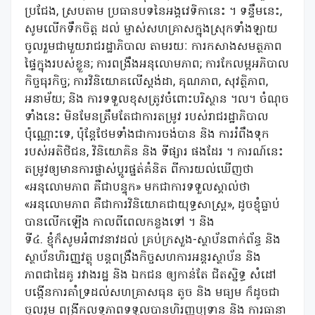
ប្រជែង, ស្របតាម ប្រធានបទនៃអង្គវេទិកានេះ ។ ទន្ទឹមនេះ,
សូមលើកទឹកចិត្ត ដល់ ម្ចាស់សហគ្រាសក្នុងស្រុកទាំងឡាយ
ចូលរួមជាមួយរាជរដ្ឋាភិបាល តាមរយៈ ការកសាងសមត្ថភាព
ផ្ទៃក្នុងរបស់ខ្លួន; ការពង្រឹងអនុលោមភាព; ការកែលម្អអភិបាល
កិច្ចធុរកិច្ច; ការវិនិយោគលើស្តង់ដា, គុណភាព, សុវត្ថិភាព,
អនាម័យ; និង ការទទួលខុសត្រូវចំពោះបរិស្ថាន ។ល។ ចំណុច
ទាំងនេះ មិនមែនត្រឹមតែជាការតម្រូវ របស់រាជរដ្ឋាភិបាល
ប៉ុណ្ណោះទេ, ប៉ុន្តែថែមទាំងជាការចង់បាន និង ការរំពឹងទុក
របស់អតិថិជន, វិនិយោគិន និង ទីផ្សារ ផងដែរ ។ ការណ៍នេះ
តម្រូវឲ្យមានការផ្លាស់ប្តូរផ្នត់គំនិត ពីការយល់ឃើញថា
«អនុលោម​ភាព គឺជាបន្ទុក» មកជាការទទួលស្គាល់ថា
«អនុលោមភាព គឺជាការវិនិយោគជាយុទ្ធសាស្ត្រ», ដូចខ្ញុំធ្លាប់
បានលើកឡើង កាលពីពេលកន្លងទៅ ។ និង
ទី៤. ខ្ញុំក៏សូមអំពាវនាវដល់ គ្រប់ក្រសួង-ស្ថាប័នពាក់ព័ន្ធ និង
ស្ថាប័នហិរញ្ញវត្ថុ បន្តពង្រឹងកិច្ចសហការអន្តរស្ថាប័ន និង
ភាពជាដៃគូ រវាងរដ្ឋ និង ឯកជន ឲ្យកាន់តែ ជិតស្និទ្ធ សំដៅ
បង្កើនការគាំទ្រដល់សហគ្រាសធុន តូច និង មធ្យម ក៏ដូចជា
ចូលរួម ពង្រីកលទ្ធភាពទទួលបានហិរញ្ញប្បទាន និង ការធានា