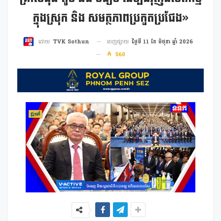
ក្នុងស្រុក និង សមត្ថភាពប្រកួតប្រជែង»
ចេញផ្សាយ
ថ្ងៃទី 11 ខែ មិថុនា ឆ្នាំ 2026
ដោយ
TVK Sothun
560