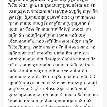
វិស័យ សំដៅ, ម្ខាង, ដោះស្រាយបញ្ហាប្រឈមចំពោះមុខ និង
បន្តរក្សានូវចលនការនៃការអភិវឌ្ឍសង្គម-សេដ្ឋកិច្ច ជារួម; និង
ម្ខាងទៀត, ប្រែក្លាយបញ្ហា​ប្រឈមទាំងនេះ ឲ្យ ទៅ​ជាកាលានុ
វត្តភាព តាមរយៈការបន្តខិតខំពង្រឹងភាពប្រកួតប្រជែង ក៏
ដូចជា ភាព-រឹងមាំ និង ភាពធន់ទៅនឹងវិបត្តិ តាមរយៈ ការ
ពង្រីក និង ការពង្រឹងប្រព័ន្ធគាំពារសង្គម; ការកែលម្អ
បរិយាកាសធុរកិច្ច; ការបន្តធ្វើពិពិធកម្មសេដ្ឋកិច្ច; ការពង្រឹង
វិស័យហិរញ្ញវត្ថុ, ទាំងផ្នែកធនាគារ និង មិនមែនធនាគារ;​ ការ
ពង្រឹងលទ្ធភាពលើកកម្ពស់ខ្សែច្រវាក់ផលិតកម្មក្នុង​ស្រុក
សំដៅជំរុញការតភ្ជាប់ទៅនឹងខ្សែច្រវាក់ផ្គត់ផ្គង់ ក្នុង​តំបន់ និង​
លើ សកលលោក; ការចាប់យកសកម្មភាពផលិតកម្ម ដែល
បង្កើតតម្លៃបន្ថែមខ្ពស់; ការ-បង្កើតការងារកាន់តែច្រើន
សម្រាប់ពលករកម្ពុជា; និង ការពង្រីកមូលដ្ឋានសេដ្ឋកិច្ចជាតិ
ឲ្យកាន់តែទូលំទូលាយ ។ល។ សំដៅឈានទៅសម្រេចបាននូវ
«ចក្ខុវិស័យកម្ពុជា ឆ្នាំ ២០៥០»រាជរដ្ឋាភិបាល តែងចាត់
ទុកសហគ្រាសធុន តូច និង មធ្យម ជាអាទិភាព ដ៏សំខាន់ មួយ
ដែលបាន និង កំពុង រួមចំណែកក្នុងការបង្កើតការងារ និង