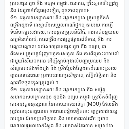
គ្រាសធុន តូច និង មធ្យម កម្ពុជា, ធនាគារ, គ្រឹះស្ថាន​ហិរញ្ញ​វត្ថុ​​
និង ដៃគូពាក់ព័ន្ធផ្សេងទៀត, ដូចខាង​ក្រោម៖
ទី១. អគ្គនាយកដ្ឋានគយ និង រដ្ឋាករកម្ពុជា ត្រូវបន្តខិតខំ
ពង្រឹងតួនាទី ជាស្ថាប័នសម្រួលពាណិជ្ជកម្ម តាមរយៈការធ្វើ
ទំនើបកម្មសេវាគយ, ការបន្តសម្រួលនីតិវិធី, ការកាត់បន្ថយឧប
សគ្គមិនចាំបាច់, ការពង្រឹងការផ្សព្វផ្សាយព័ត៌មាន, និង ការ
បណ្តុះបណ្តាល ដល់សហគ្រាសធុន តូច និង មធ្យម, ជា
ពិសេស ត្រូវបន្តជំរុញយន្តការសន្ទនា និង ការពិគ្រោះយោបល់
ជាមួយវិស័យឯកជន ដើម្បីស្តាប់នូវរាល់បញ្ហាប្រឈម និង
សំណូមពរផងទាំងពួង និង ប្រឹងប្រែងស្វែងរកដំណោះស្រាយ
ឲ្យបានទាន់ពេល ប្រកបដោយប្រសិទ្ធភាព, ស័ក្តិសិទ្ធិភាព និង
ស្មារតីទទួលខុសត្រូវខ្ពស់ ។
ទី២. អគ្គនាយកដ្ឋានគយ និង រដ្ឋាករកម្ពុជា និង សម្ព័ន្ធ
សមាគមសហគ្រាសធុន តូចនិង មធ្យម កម្ពុជា ត្រូវខិតខំជំរុញ
ការអនុវត្តអនុស្សរណៈនៃការយោគយល់គ្នា (MOU) ដែលនឹង
ត្រូវបានចុះហត្ថលេខា នាពេលបន្តិចទៀតនេះ ឲ្យក្លាយជាយន្ត
ការមួយ ដ៏មានប្រសិទ្ធភាព និង មានភាពរស់រវើក ប្រកប
ដោយលទ្ធផលជាក់ស្តែង និង អាចវាស់វែងបាន សម្រាប់ជា