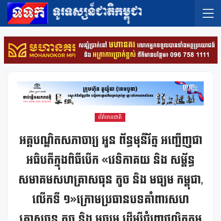
ព័ត៌មានជាតិ
អគ្គបណ្ឌិតសភាចារ្យ អូន ព័ន្ធមុនីរ័ត្ន អញ្ជើញជា
អធិបតីក្នុងពិធីបើក «វេទិកាគយ និង សម្ព័ន្ធ
សមាគមសហគ្រាសធុន តូច និង មធ្យម កម្ពុជា,
លើកទី ១»ក្រោមប្រធានបទគាំពារសហ
គ្រាសធុន តូច និង មធ្យម ដើម្បីជំរុញផលិតកម្ម