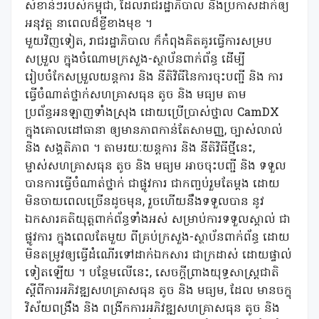
សំខាន់ៗរបស់កម្ពុជា, ដែលរាជរដ្ឋាភិបាល នឹងប្រកាសដាក់ឲ្យ
អនុវត្ត នាពេលដ៏ខ្លីខាងមុខ ។
មួយវិញទៀត, រាជរដ្ឋាភិបាល ក៏កំពុងគិតគូរធ្វើការសម្រប
សម្រួល ក្នុងចំណោមក្រសួង-ស្ថាប័នពាក់ព័ន្ធ ដើម្បី
រៀបចំកែសម្រួលយន្តការ និង នីតិវិធីនៃការចុះបញ្ជី និង ការ
ធ្វើចំណាត់ថ្នាក់សហគ្រាសធុន តូច និង មធ្យម តាម
ប្រព័ន្ធអនឡាញទាំងស្រុង ដោយប្រើប្រាស់ថ្នាល CamDX
ក្នុងគោលដៅធានា ឲ្យមានភាពកាន់តែសាមញ្ញ, ច្បាស់លាល់
និង សង្គតិភាព ។ តាមរយៈយន្តការ និង នីតិវិធីថ្មីនេះ,
ម្ចាស់សហគ្រាសធុន តូច និង មធ្យម អាចចុះបញ្ជី និង ទទួល
បានការធ្វើចំណាត់ថ្នាក់ ជាផ្លូវការ ជាកញ្ចប់រួមតែម្តង ដោយ
មិនចាយពេលច្រើនដូចមុន, រួចហើយនឹងទទួលបាន នូវ
ឯកសារគតិយុត្តពាក់ព័ន្ធទាំងអស់ សម្រាប់ការទទួលស្គាល់ ជា
ផ្លូវការ​ ក្នុងពេលតែមួយ ពីគ្រប់ក្រសួង-ស្ថាប័នពាក់ព័ន្ធ ដោយ
មិនតម្រូវឲ្យធ្វើដំណើរទៅដាក់ឯកសារ ជាក្រដាស់ ដោយផ្ទាល់
ទៀតឡើយ ។ បន្ថែមលើនេះ, សេចក្តីព្រាងយុទ្ធសាស្ត្រជាតិ
ស្តីពីការអភិវឌ្ឍសហគ្រាសធុន តូច និង មធ្យម, ដែល មានចក្ខុ
វិស័យពង្រឹង និង ពង្រីកការអភិវឌ្ឍសហគ្រាសធុន តូច និង