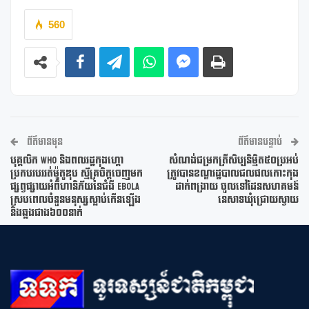
560
ព័ត៌មានមុន
ព័ត៌មានបន្ទាប់
បុគ្គលិក WHO និងពលរដ្ឋកុងហ្គោ
សំណង់ជម្រកត្រីសិប្បនិមិ្មត៥០ប្រអប់
ប្រកបរបររត់ម៉ូតូឌុប ស្ម័គ្រចិត្តចេញមក
ត្រូវបានខណ្ឌរដ្ឋបាលជលផលកោះកុង
ផ្សព្វផ្សាយអំពីហានិភ័យនៃជំងឺ Ebola
ដាក់ពង្រាយ ចូលទៅដែនសហគមន៍
ស្របពេលចំនួនមនុស្សស្លាប់កើនឡើង
នេសាទឃុំជ្រោយស្វាយ
និងឆ្លងជាង៦០០នាក់