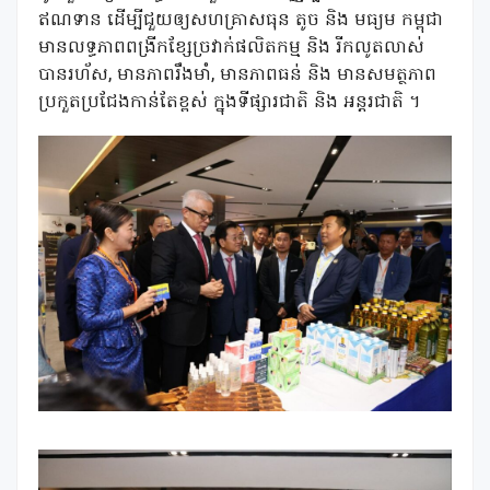
ឥណទាន ដើម្បីជួយឲ្យ​សហគ្រាសធុន តូច និង មធ្យម កម្ពុជា
មានលទ្ធភាពពង្រីកខ្សែច្រវាក់ផលិតកម្ម និង រីកលូតលាស់
បានរហ័ស, មានភាពរឹងមាំ, មានភាពធន់ និង មានសមត្ថភាព
ប្រកួតប្រជែងកាន់តែខ្ពស់ ក្នុងទីផ្សារជាតិ និង អន្តរជាតិ ។