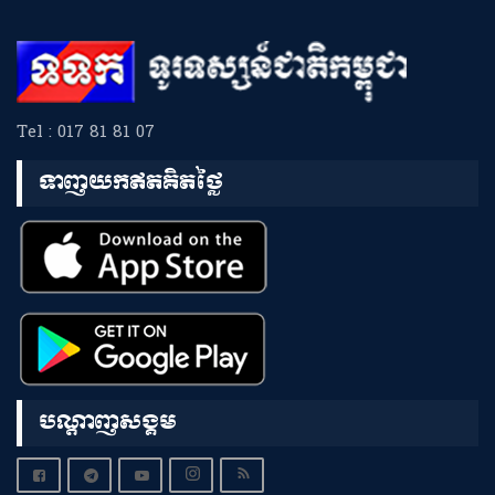
Tel : 017 81 81 07
ទាញយកឥតគិតថ្លៃ
បណ្តាញសង្គម