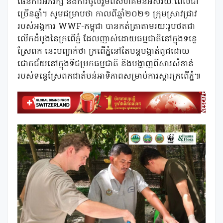
ផែនការអភិរក្ស និងការចូលរួមពីសហគមន៍អស់រយៈពេលជា
ច្រើនឆ្នាំ។ សូមជម្រាបថា កាលពីឆ្នាំ២០២១ ក្រុមស្រាវជ្រាវ
របស់អង្គការ WWF-កម្ពុជា បានកត់ត្រាតាមរយៈរូបថតជា
លើកដំបូងនៃក្រពើភ្នំ ដែលញាស់ដោយធម្មជាតិនៅក្នុងទន្លេ
ស្រែពក នេះបញ្ជាក់ថា ក្រពើភ្នំនៅតែបន្តបង្កាត់ពូជដោយ
ជោគជ័យនៅក្នុងទីជម្រកធម្មជាតិ និងបង្ហាញពីសារសំខាន់
របស់ទន្លេស្រែពកជាតំបន់អាទិភាពសម្រាប់ការស្តារក្រពើភ្នំ៕