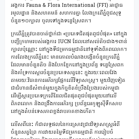
អង្គការ Fauna & Flora International (FFI) អាជ្ញាធ
រមូលដ្ឋាន និងសហគមន៍ សហការគ្នា លែងក្រពើភ្នំពូជសុទ្ធ
ចំនួន១០ក្បាល ចូលទៅក្នុងទន្លេស្រែពក។
ក្រពើភ្នំត្រូវបានចាត់ថ្នាក់ជា «ប្រភេទជិតផុតពូជបំផុត» នៅក្នុង
បញ្ជីក្រហមរបស់អង្គការ IUCN ដែលនៅសល់តិចជាង១ពាន់
ក្បាលប៉ុណ្ណោះ នៅក្នុងទីជម្រកធម្មជាតិនៅទូទាំងពិភពលោក។
ការលែងក្រពើភ្នំនេះ មានគោលបំណងបង្កើនចំនួនក្រពើភ្នំ
ដែលមានចំនួនតិច និងបែកខ្ញែកនៅក្នុងប្រព័ន្ធ ទន្លេស្រែពក
និងគាំទ្រការស្តារចំនួនប្រភេទសត្វនេះ ក្នុងរយៈពេលវែង
តាមរយៈវិធានការអភិរក្សផ្អែកលើវិទ្យាសាស្រ្ត។ មួយវិញទៀត
ជាជំហានដ៏សំខាន់មួយក្នុងកិច្ចខិតខំប្រឹងប្រែងរបស់កម្ពុជា
ដើម្បីស្តារប្រភេទក្រពើដែលជិតផុតពូជបំផុតមួយនៅលើ
ពិភពលោក និងពង្រឹងការអភិរក្ស ប្រព័ន្ធអេកូឡូស៊ីទឹកសាប
នៅក្នុងតំបន់ទេសភាពខ្ពង់រាបភាគខាងកើត។
លើសពីនេះ ក៏ជាលទ្ធផលនៃការស្រាវជ្រាវវិទ្យាសាស្រ្តអំពី
ចំនួនសត្វព្រៃ ការវាយតម្លៃទីជម្រកធម្មជាតិ ការរៀបចំ