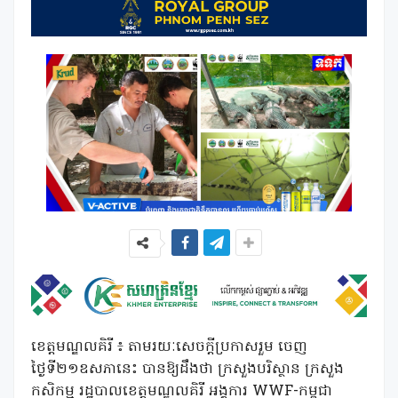
ខេត្តមណ្ឌលគិរី ៖ តាមរយៈសេចក្តីប្រកាសរួម ចេញ
ថ្ងៃទី២១ឧសភានេះ បានឱ្យដឹងថា ក្រសួងបរិស្ថាន ក្រសួង
កសិកម្ម រដ្ឋបាលខេត្តមណ្ឌលគិរី អង្គការ WWF-កម្ពុជា