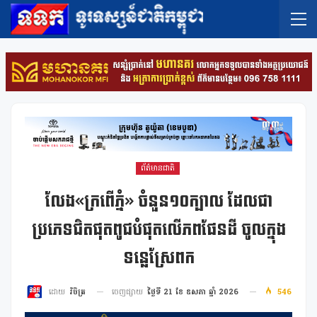
ព័ត៌មានជាតិ
លែង«ក្រពើភ្នំ» ចំនួន១០ក្បាល ដែលជា
ប្រភេទជិតផុតពូជបំផុតលើភពផែនដី ចូលក្នុង
ទន្លេស្រែពក
ចេញផ្សាយ
ថ្ងៃទី 21 ខែ ឧសភា ឆ្នាំ 2026
546
ដោយ
វិចិត្រ