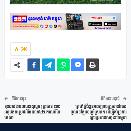
546
ព័ត៌មានមុន
ព័ត៌មានបន្ទាប់
ទុនជាង២០០លានដុល្លារ ត្រូវបាន CDC
ក្រពើភ្នំចំនួន១០ក្បាលត្រូវបានលែង
អនុម័តគម្រោងវិនិយោគ៤២ កាលពីខែ
ចូលទៅក្នុងទន្លេស្រែពក ដើម្បីគាំទ្រការ
មេសា
ស្តារប្រភេទសត្វនៅកម្ពុជា