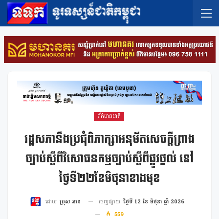
ព័ត៌មានជាតិ
រដ្ឋសភានឹងប្រជុំពិភាក្សាអនុម័តសេចក្តីព្រាង
ច្បាប់ស្តីពីវិសោធនកម្មច្បាប់ស្តីពីផ្លូវថ្នល់ នៅ
ថ្ងៃទី២២ខែមិថុនាខាងមុខ
ចេញផ្សាយ
ថ្ងៃទី 12 ខែ មិថុនា ឆ្នាំ 2026
ដោយ
ប្រុស អាន
559