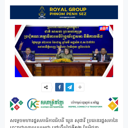
សម្តេចមហារដ្ឋសភាធិការធិបតី
ឃួន
សុដារី
ប្រធានរដ្ឋសភានៃ
ព្រះរាជាណាចក្រកម្ពុជា
នៅព្រឹកថ្ងៃទី១២
ខែមិថុនា