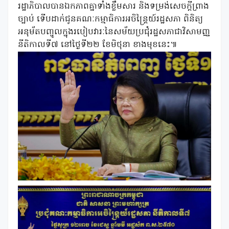
រដ្ឋាភិបាលបានឯកភាពគ្នាទាំងខ្លឹមសារ
និងទម្រង់សេចក្តីព្រាង
ច្បាប់
ទើបដាក់ជូនគណៈកម្មាធិការអចិន្រ្តៃយ៍រដ្ឋសភា
ពិនិត្យ
អនុម័តបញ្ចូលក្នុងរបៀបវារៈនៃសម័យប្រជុំរដ្ឋសភាជាវិសាមញ្ញ
នីតិកាលទី៧
នៅថ្ងៃទី២២
ខែមិថុនា
ខាងមុខនេះ៕