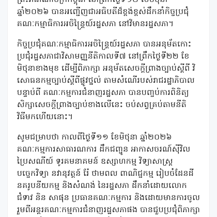
ឆ្នាំ២០២៦ បានអញ្ជើញជាអធិបតីដ៏ខ្ពង់ខ្ពស់ដឹកនាំកិច្ចប្រជុំ
គណៈកម្មាធិការអចិន្ត្រៃយ៍រដ្ឋសភា
នៅវិមានរដ្ឋសភា។
កិច្ចប្រជុំគណៈកម្មាធិការអចិន្ត្រៃយ៍រដ្ឋសភា
បានអនុម័តកោះ
ប្រជុំរដ្ឋសភាជាវិសាមញ្ញនីតិកាលទី៧
នៅព្រឹកថ្ងៃទី២២
ខែ
មិថុនាខាងមុខ
ដើម្បីពិភាក្សា
អនុម័តសេចក្តីព្រាងច្បាប់ស្តីពី
វិ
សោធនកម្មច្បាប់ស្តីពីផ្លូវថ្នល់
តាមសំណើរបស់រាជរដ្ឋាភិបាល
បន្ទាប់ពី
គណៈកម្មការជំនាញរដ្ឋសភា
បានបញ្ចប់ការពិនិត្យ
សិក្សាសេចក្តីព្រាងច្បាប់ខាងលើនេះ
ចប់សព្វគ្រប់តាមនីតិ
វិធីមកហើយនោះ។
សូមជម្រាបថា
កាលពីថ្ងៃទី១១
ខែមិថុនា
ឆ្នាំ២០២៦
គណៈកម្មការសាធារណការ
ដឹកជញ្ជូន
អាកាសចរណ៍ស៊ីវិល
ប្រៃសណីយ៍
ទូរគមនាគមន៍
ឧស្សាហកម្ម
វិទ្យាសាស្ត្រ
បច្ចេកវិទ្យា
នវានុវត្តន៍
រ៉ែ
ថាមពល
ពាណិជ្ជកម្ម
រៀបចំដែនដី
នគរូបនីយកម្ម
និងសំណង់
នៃរដ្ឋសភា
ដឹកនាំដោយលោក
ជំទាវ
និន
សាផុន
ប្រធានគណៈកម្មការ
និងដោយមានការចូល
រួមពីអន្តរគណៈកម្មការជំនាញរដ្ឋសភាផង
បានជួបប្រជុំពិភាក្សា