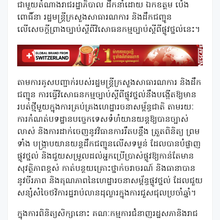
ជាមួយតំណាងរាជរដ្ឋាភិបាល
ដឹកនាំដោយ
ឯកឧត្តម
ប៉េង
ពោធិ៍នា
រដ្ឋមន្ត្រីក្រសួងសាធារណការ
និងដឹកជញ្ជូន
លើសេចក្តីព្រាងច្បាប់ស្តីពីវិសោធនកម្មច្បាប់ស្តីពីផ្លូវថ្នល់នេះ។
តាមការគូសបញ្ជាក់របស់រដ្ឋមន្ត្រីក្រសួងសាធារណការ
និងដឹក
ជញ្ជូន
ការធ្វើវិសោធនកម្មច្បាប់ស្តីពីផ្លូវថ្នល់នឹងបង្កើតឱ្យមាន
របត់ថ្មីមួយក្នុងការគ្រប់គ្រងហេដ្ឋារចនាសម្ព័ន្ធជាតិ
តាមរយៈ
ការកំណត់បទដ្ឋានបច្ចេកទេសទំហំយានយន្តឱ្យបានច្បាស់
លាស់
និងការដាក់ចេញនូវវិធានការរឹតបន្តឹង
ត្រួតពិនិត្យ
ព្រម
ទាំង
បង្ក្រាបយានយន្តដឹកជញ្ជូនលើសទម្ងន់
ដែលបានបំផ្លាញ
ផ្លូវថ្នល់
និងជួយសម្រួលដល់អ្នកប្រើប្រាស់ផ្លូវឱ្យកាន់តែមាន
សុវត្ថិភាពខ្ពស់
កាត់បន្ថយគ្រោះថ្នាក់ចរាចរណ៍
និងធានាបាន
នូវចីរភាព
និងគុណភាពនៃហេដ្ឋារចនាសម្ព័ន្ធផ្លូវថ្នល់
ដែលជួយ
សន្សំសំចៃថវិការដ្ឋរាប់លានដុល្លារក្នុងការជួសជុលប្រចាំឆ្នាំ។
ក្នុងការពិនិត្យសិក្សានោះ
គណៈកម្មការជំនាញរដ្ឋសភានិងរាជ