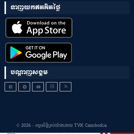
ទាញយកឥតគិតថ្លៃ
បណ្តាញសង្គម
© 2026 - រក្សាសិទ្ធិគ្រប់យ៉ាងដោយ TVK Cambodia.