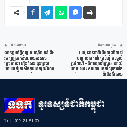
ព័ត៌មានមុន
ព័ត៌មានបន្ទាប់
ឯកឧត្តមកិត្តិសង្គហបណ្ឌិត គន់ គីម
បងប្អូនជនជាតិដើមភាគតិចនៅ
អញ្ជើញចែកអំណោយរបស់ស
មណ្ឌលគិរី នៅរក្សាទំនៀមទម្លាប់
ម្តេចតេជោ ហ៊ុន សែន ជូនប្រជា
ប្រពៃណី «ចំការបុកដាំស្រូវ» ទោះបី
ពលរដ្ឋភៀសសឹកក្នុងខេត្តព្រះវិហារ
បច្ចុប្បន្ននេះ សម័យបច្ចេកវិទ្យាកាន់តែ
ទំនើបក៏ដោយ
Tel : 017 81 81 07