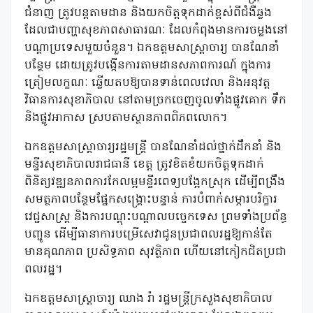
ជំនាញ ត្រូវបន្តតាមដាន និងយកចិត្តទុកដាក់ខ្ពស់ពីជំងឺឆ្លង
ដែលជាបញ្ហាសុខភាពសាធារណៈ ដែលកំពុងមានការចម្លងនៅ
បណ្តាប្រទេសមួយចំនួន។ ឯកឧត្តមសាស្រ្តាចារ្យ បានណែនាំ
បន្ថែម ដោយត្រូវបង្កើនការតាមដានសភាពការណ៍ ក្នុងការ
ត្រៀមលក្ខណៈ ឆ្លើយតបឱ្យបានទាន់ពេលវេលា និងអនុវត្ត
វិធានការសុខាភិបាល នៅតាមច្រកចេញចូលទាំងផ្លូវគោក ទឹក
និងផ្លូវអាកាស ស្របតាមស្ថានភាពពិភពលោក។
ឯកឧត្តមសាស្រ្តាចារ្យរដ្ឋមន្រ្តី បានណែនាំដល់ថ្នាក់ដឹកនាំ និង
មន្ទីរសុខាភិបាលរាជធានី ខេត្ត ត្រូវខិតខំយកចិត្តទុកដាក់
ពិនិត្យវឌ្ឍនភាពការកែលម្អមន្ទីរពេទ្យបង្អែកស្រុក ដើម្បីពង្រឹង
សមត្ថភាពបន្ថែមផ្នែកសង្រ្គោះបន្ទាន់ ការបំពាក់សម្ភារបរិក្ខារ
វេជ្ជសាស្រ្ត និងការបណ្តុះបណ្តាលបច្ចេកទេស ព្រមទាំងប្រព័ន្ធ
បញ្ជូន ដើម្បីធានាការបម្រើសេវាជូនប្រជាពលរដ្ឋឱ្យកាន់តែ
មានគុណភាព ប្រសិទ្ធភាព សុវត្ថិភាព ហើយនៅកៀកជិតប្រជា
ពលរដ្ឋ។
ឯកឧត្តមសាស្ត្រាចារ្យ ឈាង រ៉ា រដ្ឋមន្ត្រីក្រសួងសុខាភិបាល