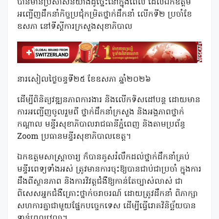
បានមានប្រសាសន៍យ៉ាងដូច្នេះនៅក្នុងពេល ដែលឯកឧត្តម
អញ្ជើញដឹកនាំកិច្ចប្រជុំកម្រិតថ្នាក់ដឹកនាំ លើកទី២ ប្រចាំខែ
ឧសភា នៅទីស្ដីការក្រសួងសុខាភិបាល
នារសៀលថ្ងៃចន្ទទី២៥ ខែឧសភា ឆ្នាំ២០២៦
ដើម្បីពិនិត្យវឌ្ឍនភាពការងារ និងលើកទិសដៅបន្ត ដោយមាន
ការអញ្ជើញចូលរួមពី ថ្នាក់ដឹកនាំក្រសួង និងអង្គភាពថ្នាក់
កណ្តាល មន្ទីរសុខាភិបាលរាជធានីភ្នំពេញ និងតាមប្រព័ន្ធ
Zoom ប្រធានមន្ទីរសុខាភិបាលខេត្ត។
ឯកឧត្តមសាស្រ្តាចារ្យ ក៏បានគូសរំលឹកដល់ថ្នាក់ដឹកនាំគ្រប់
មន្ទីរពេទ្យទាំងអស់ ត្រូវមានការចុះឱ្យបានជាប់ជាប្រចាំ ក្នុងការ
ដឹងពីស្ថានភាព និងការវិវត្តជំងឺឱ្យកាន់តែច្បាស់លាស់ ជា
ពិសេសអ្នកជំងឺគ្រោះថ្នាក់ចរាចរណ៍ ដោយត្រូវដឹកនាំ ពិភាក្សា
សហការគ្នាជាមួយផ្នែកបច្ចេកទេស ដើម្បីធ្វើរោគវិនិច្ឆ័យបាន
ទាន់ពេលវេលា។