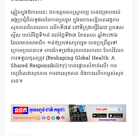
ឆ្លៀតក្នុងឱកាសនេះ ឯកឧត្តមសាស្រ្តាចារ្យ បានជម្រាបដល់
អង្គប្រជុំពីលទ្ធផលនៃការចូលរួម ក្នុងមហាសន្និបាតអង្គការ
សុខភាពពិភពលោក លើកទី៧៩ នៅទីក្រុងហ្សឺណែវ ប្រទេស
ស្វីស ចាប់ពីថ្ងៃទី១៨ ដល់ថ្ងៃទី២៣ ខែឧសភា ឆ្នាំ២០២៦
ដែលមានសមាជិក ១៨៥ប្រទេសចូលរួម បានប្រព្រឹត្តទៅ
ក្រោមប្រធានបទ «ការកែទម្រង់សុខភាពសកល៖ ចែករំលែក
ការទទួលខុសត្រូវ (Reshaping Global Health: A
Shared Responsibility) បានផ្តោតសំខាន់លើ៖ ការ
បម្រើសេវាសុខភាព ការពារសុខភាព និងការលើកកម្ពស់សុខ
ភាព៕