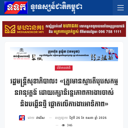
ព័ត៌មានជាតិ
រដ្ឋមន្រ្តីសុខាភិបាល៖ «ត្រូវមានស្មារតីបុរេសកម្ម
នវានុវត្តន៍ ដោយរក្សានិរន្តរភាពការងារចាស់
និងបង្កើនថ្មី ផ្ដោតលើការងារអាទិភាព»
ចេញផ្សាយ
ថ្ងៃទី 26 ខែ ឧសភា ឆ្នាំ 2026
ដោយ
ដាលីស
346