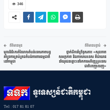
346
ព័ត៌មានមុន
ព័ត៌មានបន្ទាប់
មូលនិធិកេរតំណែលតំបន់ទេសភាពបន្ត
ថ្នាក់ដឹកនាំព្រឹទ្ធសភា៖ «សុខភាព
គាំទ្រការគ្រប់គ្រងតំបន់ការពារធម្មជាតិ
សមត្ថភាព និងភាសាបរទេស គឺជាយាន
នៅកម្ពុជា
នាំយុវជនឆ្ពោះទៅរកការអភិវឌ្ឍប្រទេស
ជាតិពេញលេញ»
Tel : 017 81 81 07