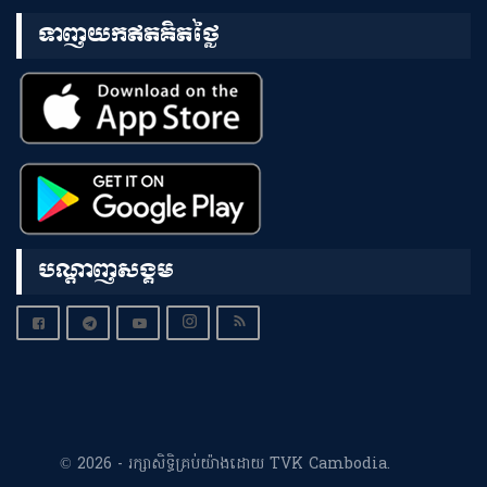
ទាញយកឥតគិតថ្លៃ
បណ្តាញសង្គម
© 2026 - រក្សាសិទ្ធិគ្រប់យ៉ាងដោយ TVK Cambodia.