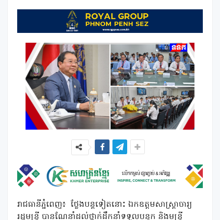
រាជធានីភ្នំពេញ៖ ថ្លែងបន្តទៀតនោះ ឯកឧត្តមសាស្រ្តាចារ្យ
រដ្ឋមន្រ្តី បានណែនាំដល់ថ្នាក់ដឹកនាំទទួលបន្ទុក និងមន្រ្តី