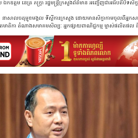
ឯកឧត្តម នេត្រ ភក្ត្រា រដ្ឋមន្ត្រីក្រសួងព័ត៌មាន អញ្ជើញជាអធិបតីបិទសិក្ខ
នាសាលចតុម្មុខមង្គល ទីស្តីការក្រសួង ដោយមានសិក្ខាកាមចូលពីអ្នកសា
ិតមាតិកា
តំណាងសមាគមសិល្បៈ
អ្នកផ្សាយពាណិជ្ជកម្ម
ម្ចាស់ផលិតផល ន