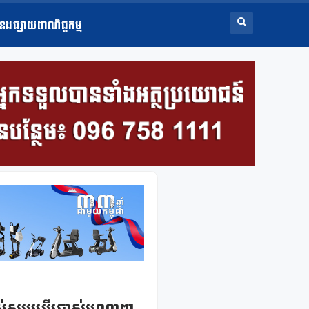
ំនងផ្សាយពាណិជ្ជកម្ម