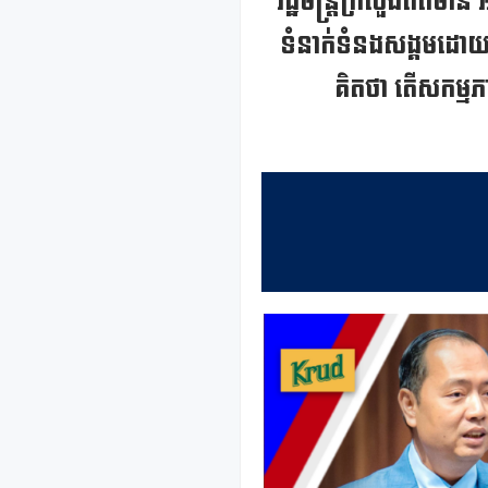
រដ្ឋមន្ត្រីក្រសួងព័ត៌
ទំនាក់ទំនងសង្គមដោយប្
គិតថា តើសកម្ម