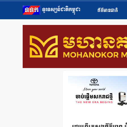
ព័ត៌មានជាតិ