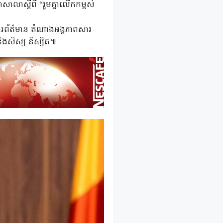
ាសាលាស្តីពី “រួមគ្នាលើកកម្ពស់
រព័ត៌មាន
តំណាងអង្គភាពសារ
ិងសិស្ស
និស្សិត៕