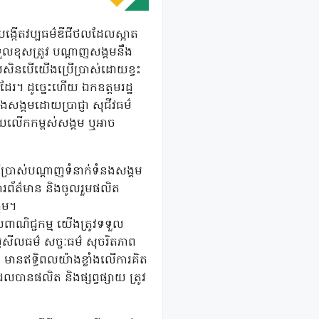
ការបង្កើតវប្បធម៌ឌីជីថលដែលស្អាត
ទទួលខុសត្រូវ បណ្តាញសង្គមនឹង
ែប្រសិនបើយើងប្រើប្រាស់ដោយខ្វះ
រ។ ដូច្នេះហើយ ឯកឧត្តមរដ្ឋ
នងសង្គមដោយប្រាជ្ញា សុជីវធម៌
ួយលើកកម្ពស់សង្គម ឬអាច
្រើប្រាស់បណ្តាញទំនាក់ទំនងសង្គម
ៈសារព័ត៌មាន និងចូលរួមផលិត
្គម។
ាយពាណិជ្ជកម្ម យើងត្រូវទទួល
ៃសីលធម៌ សច្ចៈធម៌ សុចរិតភាព
 មានឥទ្ធិពលយ៉ាងខ្លាំងលើការគិត
ានផលិត និងផ្សព្វផ្សាយ ត្រូវ