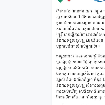
(ភ្នំពេញ)៖ ឯកឧត្តម នេត្រ ភក្ត្រ
ស្អំ មានសីលធម៌ និងមានភាពច្នៃប
ក្លាយជាឧបករណ៍សម្រាប់ការអប់រំ ក
ការយល់ដឹង វាអាចក្លាយជាឧបករ
មន្ត្រី បានធ្វើការអំពាវនាវជាព
និងការទទួលខុសត្រូវ,មុននឹង
បង្កផលប៉ះពាល់ដល់អ្នកដទៃ។
ជាមួយនេះ ឯកឧត្តមរដ្ឋមន្ត្រី ក៏
អ្នកផ្សព្វផ្សាយពាណិជ្ជកម្ម ម្ច
ផ្សព្វផ្សាយ និងចែករំលែកមាតិក
ឯកឧត្តម បានបញ្ជាក់ដែរថា ក្នុងនា
ស្គាល់ និងចងចាំជានិច្ចថា ចំ
និងការទទួលខុសត្រូវចំពោះសង្គម
ការយល់ឃើញ រសនិយម និងការផ្លា
ផ្អែកលើការពិត ភាពត្រឹមត្រូវ គ