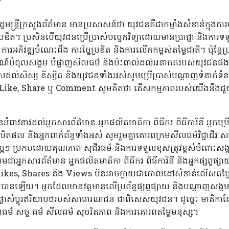
ា រដ្ឋមន្ត្រីក្រសួងព័ត៌មាន មានប្រសាសន៍ថា យុវជនគឺជាកម្លាំងសំខាន់ក្នុង
្រឌិត។ ប្រសិនបើយុវជនប្រើប្រាស់បច្ចេកវិទ្យាដោយមានប្រាជ្ញា និងការ
ារអភិវឌ្ឍចំណេះដឹង ការច្នៃប្រឌិត និងការលើកកម្ពស់តម្លៃជាតិ។ ប៉ុន្ត
ណ៍បំពុលសង្គម បំផ្លាញសីលធម៌ និងប៉ះពាល់ដល់អនាគតរបស់យុវជនផងដែ
ិសេសដល់សិស្ស និស្សិត និងយុវជនទាំងអស់សូមប្រើប្រាស់បណ្តាញទំនាក់ទំ
ចុច Like, Share ឬ Comment សូមគិតថា តើសកម្មភាពរបស់យើងនឹងជ
បានអំពាវនាវដល់អ្នកសារព័ត៌មាន អ្នកផលិតមាតិកា ពិធីករ ពិធីការិនី អ្នកប
ាស់ផលិតផល និងអ្នកពាក់ព័ន្ធទាំងអស់ សូមរួមគ្នាគោរពក្រមសីលធម៌វិជ្ជាជីវ
ាល្អៗ ប្រកបដោយគុណភាព សុជីវធម៌ និងការទទួលខុសត្រូវខ្ពស់ចំពោះសង
មជាអ្នកសារព័ត៌មាន អ្នកផលិតមាតិកា ពិធីករ ពិធីការិនី និងអ្នកផ្សព្វផ្ស
នួន Likes, Shares និង Views មិនអាចក្លាយជាគោលដៅសំខាន់លើសតម្ល
បានឡើយ។ អ្នកដែលមានវត្តមានលើប្រព័ន្ធផ្សព្វផ្សាយ និងបណ្តាញសង្គម
ស់ប្តូរឥរិយាបថរបស់សាធារណជន ជាពិសេសយុវជន។ ដូច្នេះ មាតិកាដែលប
ុណធម៌ សច្ចៈធម៌ សីលធម៌ សុចរិតភាព និងការគោរពតម្លៃមនុស្ស។