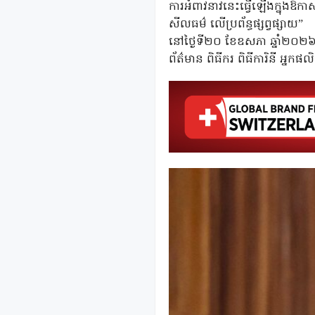
ការអំពាវនាវនេះធ្វើឡើងក្នុងឱកាស 
សីលធម៌ លើប្រព័ន្ធផ្សព្វផ្សាយ”
នៅថ្ងៃទី២០ ខែឧសភា ឆ្នាំ២០២៦ 
ព័ត៌មាន
ពិធីករ
ពិធីការិនី
អ្នកផល