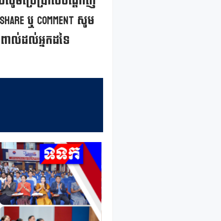
អស់សូមប្រើប្រាស់បណ្តាញ
, Share ឬ Comment សូម
ពាល់ដល់អ្នកដទៃ