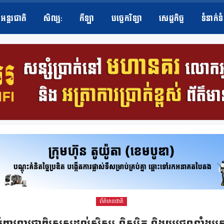
អន្តរជាតិ
សិល្ប​:
កីឡា
បច្ចេកវិទ្យា
សេដ្ឋកិច្ច
ទំនាក់ទ
ព័ត៌មានជាតិ