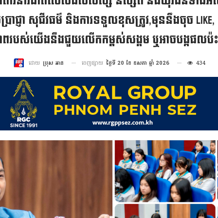
មាន អំពាវនាវជាពិសេសដល់សិស្ស និស្សិត និងយុវជនទាំង
រាជ្ញា សុជីវធម៌ និងការទទួលខុសត្រូវ,មុននឹងចុច Like
ភាពរបស់យើងនឹងជួយលើកកម្ពស់សង្គម ឬអាចបង្កផលប៉ះ
ចេញផ្សាយ
ថ្ងៃទី 20 ខែ ឧសភា ឆ្នាំ 2026
434
ដោយ
ប្រុស អាន