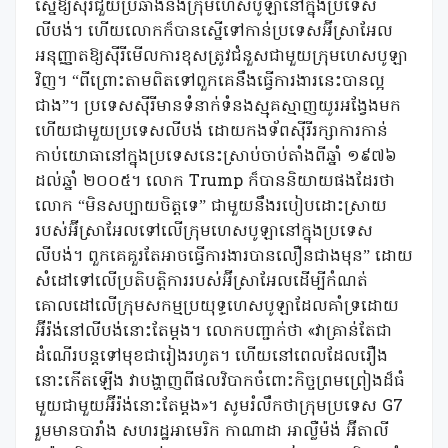
ស្នើឱ្យស៊ីរីជួយប្រឆាំងនឹងក្រុមហេសបូឡានៅក្នុងប្រទេស
លីបង់។ ហើយលោកក៏បានស្នើទៅកាន់ប្រទេសអ៊ីស្រាអែល
អនុញ្ញាតឱ្យស៊ីរីមើលការខុសត្រូវជំនួសជាមួយក្រុមហេសបូឡា
វិញ។ “ពីព្រោះតាមពិតទៅពួកគេនឹងធ្វើការងារនេះបានល្អ
ជាង”។ ប្រទេសស៊ីរីមានទំនាក់ទំនងស្មុគស្មាញយូរអង្វែងមក
ហើយជាមួយប្រទេសលីបង់ ដោយកងទ័ពស៊ីរីរក្សាការកាន់
កាប់យោធានៅក្នុងប្រទេសនេះស្រាប់ចាប់តាំងពីឆ្នាំ ១៩៧៦
ដល់ឆ្នាំ ២០០៥។ លោក Trump ក៏បាននិយាយផងដែរថា
លោក “មិនសប្បាយចិត្តទេ” ជាមួយនឹងរបៀបដោះស្រាយ
របស់អ៊ីស្រាអែលទៅលើក្រុមហេសបូឡានៅក្នុងប្រទេស
លីបង់។ ពួកគេគួរតែអាចធ្វើការងារបានលឿនជាងមុន” ដោយ
សំដៅទៅលើប្រតិបត្តិការរបស់អ៊ីស្រាអែលដើម្បីកំណត់
គោលដៅលើក្រុមសកម្មប្រយុទ្ធហេសបូឡាដែលគាំទ្រដោយ
អ៊ីរ៉ង់នៅលីបង់នោះតែម្តង។ លោកបញ្ជាក់ថា «វាគ្រាន់តែជា
ដំណើរបន្តទៅមុខជារៀងរហូត។ ហើយនៅពេលដែលរឿង
នោះកើតឡើង វាបង្ហាញពីផលវិបាកចំពោះកិច្ចព្រមព្រៀងដ៏ធំ
មួយជាមួយអ៊ីរ៉ង់នោះតែម្តង»។ សូមរំលឹកថាក្រុមប្រទេស G7
រួមមានបារាំង សហរដ្ឋអាមេរិក កាណាដា អាល្លឺម៉ង់ អ៊ីតាលី