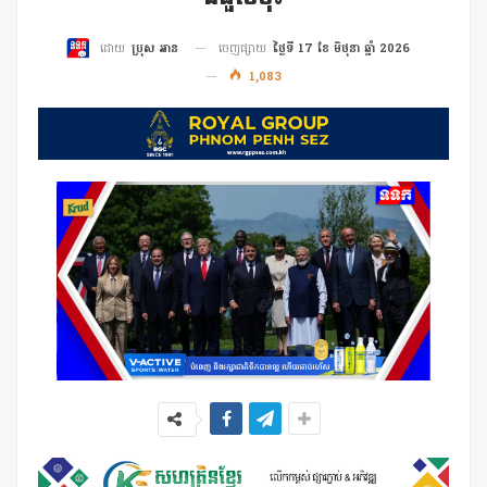
ចេញផ្សាយ
ថ្ងៃទី 17 ខែ មិថុនា ឆ្នាំ 2026
ដោយ
ប្រុស អាន
1,083