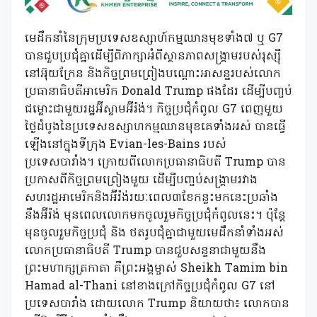
មេដឹកនាំនៃក្រុមប្រទេសឧស្សាហ៍កម្មឈានមុខទាំង៧ ឬ G7
បានជួបប្រជុំគ្នាដើម្បីពិភាក្សាអំពីស្ថានភាពសង្គ្រាមរបស់រុស្ស៊ី
នៅអ៊ុយក្រែន និងកិច្ចព្រមព្រៀងបណ្ដោះអាសន្នរបស់លោក
ប្រធានាធិបតីអាមេរិក Donald Trump ផងដែរ ដើម្បីបញ្ចប់
ជម្លោះជាមួយរដ្ឋអ៊ីស្លាមអ៊ីរ៉ង់។ កិច្ចប្រជុំកំពូល G7 ពេញមួយ
ថ្ងៃដំបូងនៃប្រទេសឧស្សាហកម្មឈានមុខគេទាំងអស់ បានធ្វើ
ឡើងនៅក្នុងទីក្រុង Evian-les-Bains របស់
ប្រទេសបារាំង។ ក្រោយពីលោកប្រធានាធិបតី Trump បាន
ប្រកាសពីកិច្ចព្រមព្រៀងមួយ ដើម្បីបញ្ចប់សង្គ្រាមរវាង
សហរដ្ឋអាមេរិកនិងអ៊ីរ៉ង់រយៈពេល៣ខែកន្លះមកនេះប្រឆាំង
នឹងអ៊ីរ៉ង់ មុនពេលលោកមកចូលរួមកិច្ចប្រជុំកំពូលនេះ។ ប៉ុន្តែ
មុនចូលរួមកិច្ចប្រជុំ និង ថតរូបជុំគ្នាជាមួយមេដឹកនាំទាំងអស់
លោកប្រធានាធិបតី Trump បានជួបសន្ទនាជាមួយនឹង
ព្រះមហាក្សត្រកាតា គឺព្រះអង្គម្ចាស់ Sheikh Tamim bin
Hamad al-Thani នៅខាងក្រៅកិច្ចប្រជុំកំពូល G7 នៅ
ប្រទេសបារាំង ដោយលោក Trump និយាយថា៖ លោកបាន