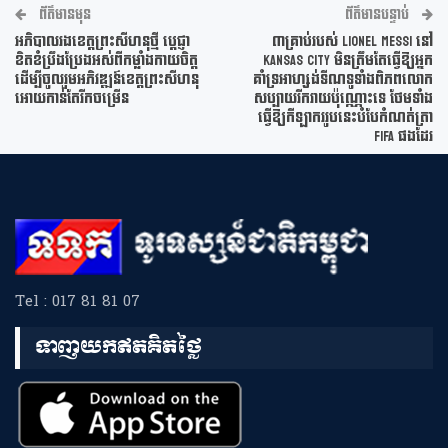
ព័ត៌មានមុន
ព័ត៌មានបន្ទាប់
​អភិបាលរងខេត្តព្រះសីហនុថ្មី ប្ដេជ្ញា
៣គ្រាប់របស់ Lionel Messi នៅ
ខិតខំប្រឹងប្រែងអស់ពីកម្លាំងកាយចិត្ត
Kansas City មិនត្រឹមតែធ្វើឱ្យអ្នក
ដើម្បីចូលរួមអភិវឌ្ឍន៍ខេត្តព្រះសីហនុ
គាំទ្រអាហ្សង់ទីណទូទាំងពិភពលោក
អោយកាន់តែរីកចម្រើន
សប្បាយរីករាយប៉ុណ្ណោះទេ ថែមទាំង
ធ្វើឱ្យកីឡាកររូបនេះបំបែកំណត់ត្រា
FIFA ផងដែរ
Tel : 017 81 81 07
ទាញយកឥតគិតថ្លៃ