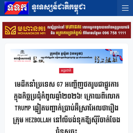
អន្តរជាតិ
មេដឹកនាំប្រទេស G7 អញ្ជើញថតរូបជាផ្លូវការ
ក្នុងកិច្ចប្រជុំកំពូលឆ្នាំ២០២៦! ក្រោយពីលោក
Trump ឆ្លៀតបញ្ជាក់ប្រាប់អ៊ីស្រាអែលថារឿង
ក្រុម Hezbollah នៅលីបង់ទុកឱ្យស៊ីរីចាត់ចែង
ជំនួសចុះ