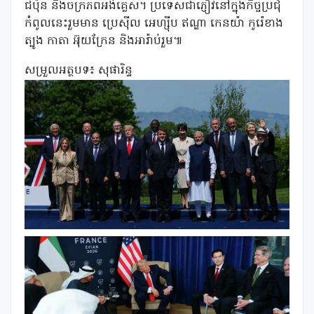
ជប៉ុន និងចក្រភពអង់គ្លេស។ ប្រទេសជាភ្ញៀវនៅក្នុងកិច្ចប្រជុំ
កំពូលនេះរួមមាន ប្រេស៊ីល អេហ្ស៊ីប ឥណ្ឌា កេនយ៉ា កូរ៉េខាង
ត្បូង កាតា អ៊ុយក្រែន និងអារ៉ាប់រួម៕
សម្រួលអត្ថបទ៖ សុផារិន្ទ