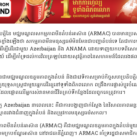
តិបត្តិនៃ មជ្ឈមណ្ឌលសកម្មភាពមីនតំបន់អាស៊ាន (ARMAC) បានមានប្រ
ន់តែខ្លាំងឡើងថា សកម្មភាពមីនមនុស្សធម៌មិនមែនជាបញ្ហាតំបន់ទេ តែជាកា
េចដើម្បីដើរជាមួយ Azerbaijan និង ANAMA ដោយទាញយកបទពិសោធន
យ៍ ដើម្បីគាំទ្រដល់ការវិលត្រឡប់ដោយសុវត្ថិភាពនៃសហគមន៍ដែលរងផល
លួនជាមជ្ឈមណ្ឌលឧត្តមភាពក្នុងតំបន់ និងជាវេទិកាសម្រាប់កិច្ចសហប្រតិបត្ត
ទ្ធសាស្ត្រជាមួយអ្នកដើរតួនៅទូទាំងពិភពលោក ពង្រឹងការផ្លាស់ប្តូរចំណ
ទ្រដែលផ្តោតលើអ្នករស់រានមានជីវិតគ្រប់ទីកន្លែងដែលពួកគេត្រូវការ។
ភូ Azerbaijan នាពេលនេះ គឺជាការបង្ហាញជាក់ស្តែង នៃវិសាលភាពអន
ពានរវាងជំនាញក្នុងតំបន់ និងតម្រូវការមនុស្សធម៌សកល។
ាពមីនតំបន់អាស៊ាន (ARMAC) គឺជាមជ្ឈមណ្ឌលឧត្តមភាពក្នុងតំបន់មួ
ក្រោមក្របខ័ណ្ឌអាស៊ាន នៅរាជធានីភ្នំពេញ។ ARMAC គាំទ្ររដ្ឋជាសមាជិ