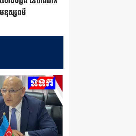
ស៊ែបៃហ្សង់ នៅរាជធានី
ីនមនុស្សធម៌