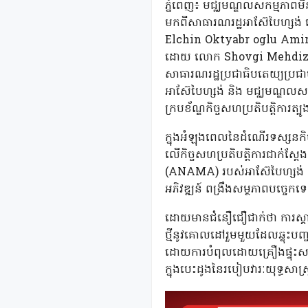
ភ្នំពេញ៖ មជ្ឈមណ្ឌលសកម្មភាពម
មកពីសាធារណរដ្ឋអាស៊ែបៃហ្សង់ 
Elchin Oktyabr oglu Amirb
ដោយ លោក Shovgi Mehdizada ឯ
សាធារណរដ្ឋប្រជាធិបតេយ្យប្រជា
អាស៊ែបៃហ្សង់ និង មជ្ឈមណ្ឌលសកម្ម
ក្របខ័ណ្ឌកិច្ចសហប្រតិបត្តិការត្
ក្នុងអំឡុងពេលនៃដំណើរទស្សនកិច្
លើកិច្ចសហប្រតិបត្តិការជាក់ស្តែង
(ANAMA) របស់អាស៊ែបៃហ្សង់ ការច
អភិវឌ្ឍន៍ ពង្រឹងសម្ថភាពបច្ច
ដោយមានជំនឿជឿជាក់ថា ការស្តារឡ
ថ្មីនូវគោលដៅរួមមួយដែលឆ្លុះប
ដោយការបំពុលដោយគ្រឿងផ្ទុះសមនឹង
ក្នុងបេះដូងនៃរបៀបវារៈយុទ្ធសាស