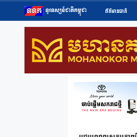
ព័ត៌មានជាតិ