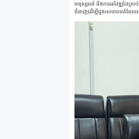
មនុស្សធម៌ និងការអភិវឌ្ឍនៃគ្រាប
ជំនាញដើម្បីជួយសហគមន៍ដែលរងផ