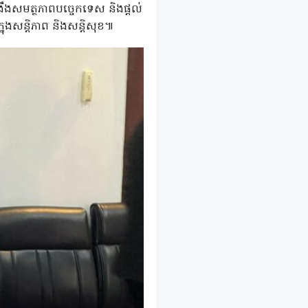
ង្រឹងសមត្ថភាពបច្ចេកទេស និងផ្តល់
ងសន្តិភាព និងសន្តិសុខ៕