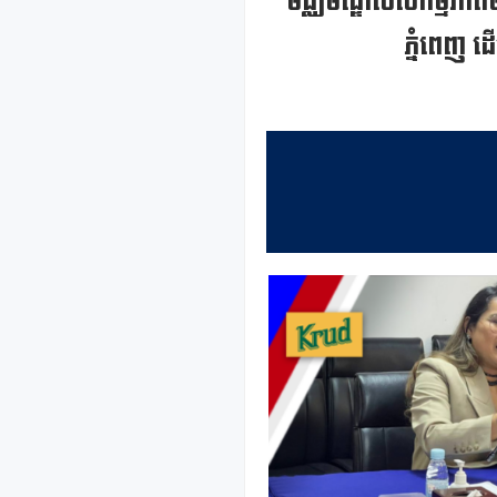
មជ្ឈមណ្ឌលសកម្មភាពមី
ភ្នំពេញ ដើ