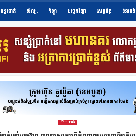
អន្តរជាតិ
សិល្ប​:
កីឡា
បច្ចេកវិទ្យា
សេដ្ឋកិច្ច
ទំនាក់ទ
ព័ត៌មានជាតិ