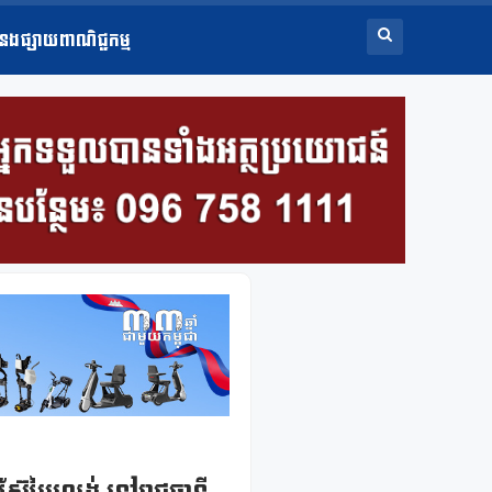
ំនងផ្សាយពាណិជ្ជកម្ម