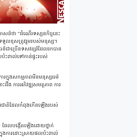
សាសន៍ថា “ដំណើរទស្សនកិច្ចនេះ
រទទួលខុសត្រូវរួមរបស់មនុស្ស។
៍ជាច្រើនទសវត្សរ៍ដែលរកបាន
ប៉ះពាល់ទៅកាន់ផ្ទះរបស់
ិការក្នុងសកម្មភាពមីនមនុស្សធម៌
េះដឹង ការអភិវឌ្ឍសមត្ថភាព ការ
្តរជាតិដែលកំពុងកើនឡើងរបស់
យ ដែលបង្កើតឡើងដោយថ្នាក់
កក្នុងការដោះស្រាយផលប៉ះពាល់