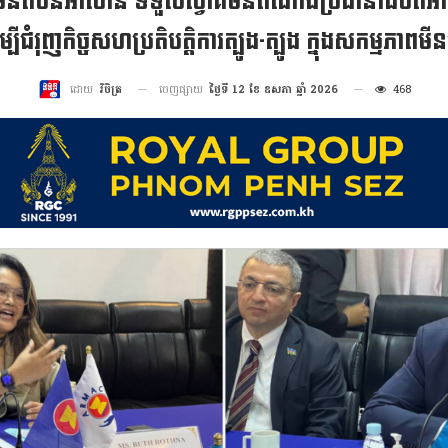
នតំបន់អាស៊ាន ទទួលស្វាគមន៍តំណាងប្រធានាធិបតីអា
ម្បីជំរុញកិច្ចសហប្រតិបត្តិការត្បូង-ត្បូង ក្នុងសកម្មភាពម
ចេញផ្សាយ
ថ្ងៃទី 12 ខែ ឧសភា ឆ្នាំ 2026
468
ដោយ
វិចិត្រ