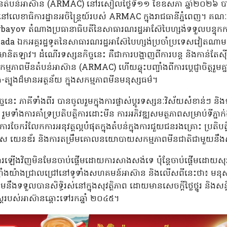
ីនតំបន់អាស៊ាន (ARMAC) នៅរសៀលថ្ងៃទី១១ ខែឧសភា ឆ្នាំ២០២៦ បានស
នៅលេខាធិការដ្ឋានអចិន្ត្រៃយ៍របស់ ARMAC ក្នុងរាជធានីភ្នំពេញ។ គ
ayov តំណាងប្រធានាធិបតីនៃសាធារណរដ្ឋអាស៊ែបៃហ្សង់ទទួលបន្ទុក
កអគ្គរដ្ឋទូតនៃសាធារណរដ្ឋអាស៊ែបៃហ្សង់ប្រចាំប្រទេសវៀតណាម ព្
មានិតឡាវ។ ដំណើរទស្សនកិច្ចនេះ គឺជាការបង្ហាញពីការបន្ត និងកាន់តែស
ភាពមីនតំបន់អាស៊ាន (ARMAC) ហើយឆ្លុះបញ្ចាំងពីការប្តេជ្ញាចិត្តរួមគ្នា
បូង-ត្បូងដ៏មានអត្ថន័យ ក្នុងសកម្មភាពមីនមនុស្សធម៌។
ចនេះ ភាគីទាំងពីរ បានចូលរួមក្នុងការផ្លាស់ប្តូរទស្សនៈវិស័យសំខាន់
 រួមទាំងការគាំទ្រប្រតិបត្តិការដោះមីន ការអភិវឌ្ឍសមត្ថភាពសម្រាប់ទីភ្ន
ែករំលែកការអនុវត្តល្អបំផុតក្នុងតំបន់ក្នុងការជួយជនរងគ្រោះ ប្រតិបត
េកទេស យេនឌ័រ និងការតម្រឹមគោលនយោបាយសកម្មភាពមីនជាតិជាមួយនឹងស្ត
ើងវិញមិនមែនចាប់ផ្តើមដោយការសាងសង់ទេ ប៉ុន្តែចាប់ផ្តើមដោយសុវត្ថ
ញ្ចាំងយ៉ាងជ្រាលជ្រៅនៅទូទាំងសហគមន៍អាស៊ាន និងលើសពីនេះថា៖ មនុស
ទទួលបានសិទ្ធិរស់នៅក្នុងសុវត្ថិភាព ដោយមានសេចក្តីថ្លៃថ្នូរ និងសន្ត
្ត្ររបស់អាស៊ានឆ្ពោះទៅរកឆ្នាំ ២០៤៥។