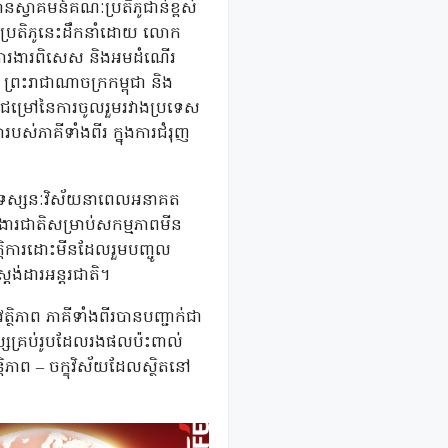
្វាគមន៍គណៈប្រតិភូជាន់ខ្ពស់
ណៈប្រតិភូនេះដឹកនាំដោយ លោក
ការងារពិសេស និងអមដំណើរ
រះរាជាណាចក្រកម្ពុជា និង
៊ីជម្រៅនៃការចូលរួមរវាងប្រទេស
របស់ភាគីទាំងពីរ ក្នុងការជំរុញ
ៗ និងទស្សនៈវិស័យនាពេលអនាគត
ាក់ងារជាតិសម្រាប់សកម្មភាពមីន
្តិការដោះមីនដែលរួមបញ្ចូល
ង់ដារអន្តរជាតិ។
ិភាព ភាគីទាំងពីរបានបញ្ជាក់ជា
្សគ្រប់រូបដែលរងផលប៉ះពាល់
ិភាព – ចក្ខុវិស័យដែលស្ថិតនៅ