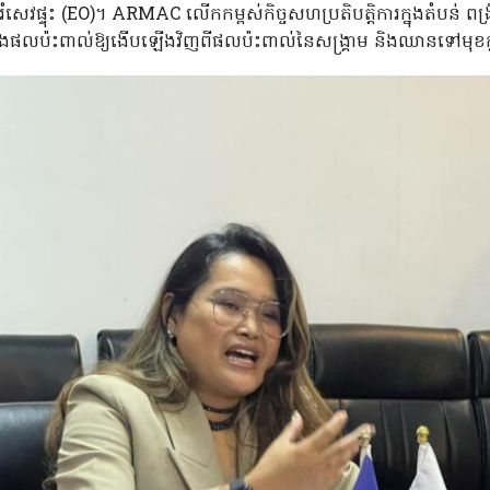
់រំសេវផ្ទុះ (EO)។ ARMAC លើកកម្ពស់កិច្ចសហប្រតិបត្តិការក្នុងតំបន់ ព
លប៉ះពាល់ឱ្យងើបឡើងវិញពីផលប៉ះពាល់នៃសង្គ្រាម និងឈានទៅមុខក្នុ