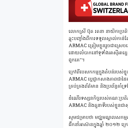
លោកស្រី ប៊ុត រតនា នាយិកាប្រ
ឆ្លុះបញ្ចាំងពីការទទួលស្គាល់កា
ARMAC ត្រៀមខ្លួនរួចជាស្រ
ដោយលំបាកនៅទូទាំងអាស៊ីអាគ្នេ
ពួកគេ”។
ក្រៅពីបេសកកម្មក្នុងតំបន់របស់ខ្
ARMAC ប្តេជ្ញាកសាងភាពជាដៃគូយុ
គ្រប់គ្រងព័ត៌មាន និងប្រព័ន្ធគាំ
ដំណើរទស្សនកិច្ចរបស់គណៈប្រតិ
ARMAC និងតួនាទីរបស់ខ្លួនជាស្
សូមជម្រាបថា មជ្ឈមណ្ឌលសកម្មភ
ដឹកនាំអាស៊ានក្នុងឆ្នាំ ២០១២ 