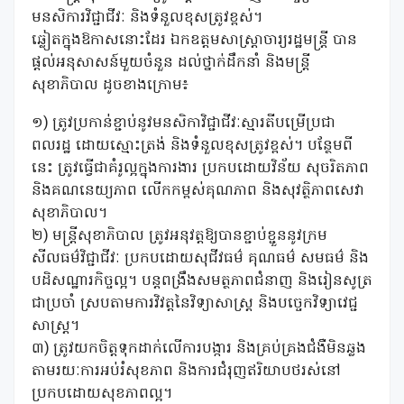
មនសិការវិជ្ជាជីវៈ និងទំនួលខុសត្រូវខ្ពស់។
ឆ្លៀតក្នុងឱកាសនោះដែរ ឯកឧត្តមសាស្រ្តាចារ្យរដ្ឋមន្រ្តី បាន
ផ្តល់អនុសាសន៍មួយចំនួន ដល់ថ្នាក់ដឹកនាំ និងមន្ត្រី
សុខាភិបាល ដូចខាងក្រោម៖
១) ត្រូវប្រកាន់ខ្ជាប់នូវមនសិកាវិជ្ជាជីវៈស្មារតីបម្រើប្រជា
ពលរដ្ឋ ដោយស្មោះត្រង់ និងទំនួលខុសត្រូវខ្ពស់។ បន្ថែមពី
នេះ ត្រូវធ្វើជាគំរូល្អក្នុងការងារ ប្រកបដោយវិន័យ សុចរិតភាព
និងគណនេយ្យភាព លើកកម្ពស់គុណភាព និងសុវត្ថិភាពសេវា
សុខាភិបាល។
២) មន្ត្រីសុខាភិបាល ត្រូវអនុវត្តឱ្យបានខ្ជាប់ខ្ជួននូវក្រម
សីលធម៌វិជ្ជាជីវៈ ប្រកបដោយសុជីវធម៌ គុណធម៌ សមធម៌ និង
បដិសណ្ឋារកិច្ចល្អ។ បន្តពង្រឹងសមត្ថភាពជំនាញ និងរៀនសូត្រ
ជាប្រចាំ ស្របតាមការវិវត្តនៃវិទ្យាសាស្ត្រ និងបច្ចេកវិទ្យាវេជ្ជ
សាស្ត្រ។
៣) ត្រូវយកចិត្តទុកដាក់លើការបង្ការ និងគ្រប់គ្រងជំងឺមិនឆ្លង
តាមរយៈការអប់រំសុខភាព និងការជំរុញឥរិយាបថរស់នៅ
ប្រកបដោយសុខភាពល្អ។