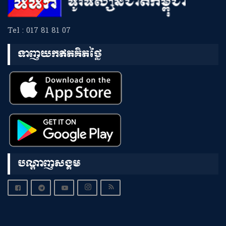
Tel : 017 81 81 07
ទាញយកឥតគិតថ្លៃ
បណ្តាញសង្គម