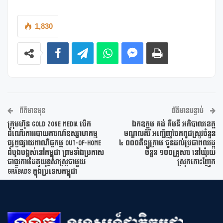
1,830
ព័ត៌មានមុន
ព័ត៌មានបន្ទាប់
ក្រុមហ៊ុន GOLD ZONE MEDIA បើក
ឯកឧត្តម គង់ គឹមនី អភិបាលខេត្ត
ដំណើរការរបាយការណ៍ឧស្សាហកម្ម
មណ្ឌលគិរី អញ្ជើញចែកពូជស្រូវចំនួន
ផ្សព្វផ្សាយពាណិជ្ជកម្ម OUT-OF-HOME
៤ ០០០គីឡូក្រាម ជូនដល់ប្រជាពលរដ្ឋ
ដំបូងបង្អស់នៅកម្ពុជា ព្រមទាំងប្រកាស
ចំនួន ១០០គ្រួសារ នៅឃុំរយ៉
ជាផ្លូវការដៃគូយុទ្ធសាស្ត្រជាមួយ
ស្រុកកោះញែក
GRABADS ក្នុងប្រទេសកម្ពុជា