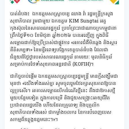
បាត់ដំបង៖ ឯកឧត្តមសាស្រ្តាចារ្យ ឈាង រ៉ា រដ្ឋមន្រ្តីក្រសួង
សុខាភិបាល រួមជាមួយ ឯកឧត្តម KIM Sungtai អគ្គ
កុងស៊ុលនៃសាធារណរដ្ឋកូរ៉េ ប្រចាំព្រះរាជាណាចក្រកម្ពុជានា
ព្រឹកថ្ងៃទី១០ ខែមិថុនា ឆ្នាំ២០២៦ បានអញ្ជើញ ក្នុងពិធី
សម្ពោធដាក់ឱ្យប្រើប្រាស់ជាផ្លូវការ «អគារជំងឺមិនឆ្លង និងស្តារ
នីតិសម្បទា» នៃមន្ទីរពេទ្យបង្អែកខេត្តបាត់ដំបង ដែលជា
ជំនួយដ៏ថ្លៃថ្លារបស់សាធារណរដ្ឋកូរ៉េ តាមរយៈ មូលនិធិកូរ៉េ
សម្រាប់ការថែទាំសុខភាពអន្តរជាតិ (KOFIH)។
ជាកិច្ចចាប់ផ្តើម ឯកឧត្តមសាស្រ្តាចារ្យរដ្ឋមន្រ្តី មានក្តីសង្ឃឹមជា
មុនថា «យើងទាំងអស់គ្នា សូមចូលរួមថែរក្សាសុខភាពឱ្យបាន
ល្អប្រសើរ។ អាគារសម្ពោធបើកដំណើរថ្មីនេះ នឹងជាឱកាសថ្មី
មួយបន្ថែមទៀត ក្នុងការបម្រើ និងជួយសង្រ្គោះអាយុជីវិត
ប្រជាពលរដ្ឋយើង ហើយដែលគ្រូពេទ្យ និងបុគ្គលិក
សុខាភិបាលទាំងអស់ ជាកម្លាំងចលករ នៃការបំពេញបេស
សកម្មដ៏ឧត្តុង្គឧត្តមនេះ។»។