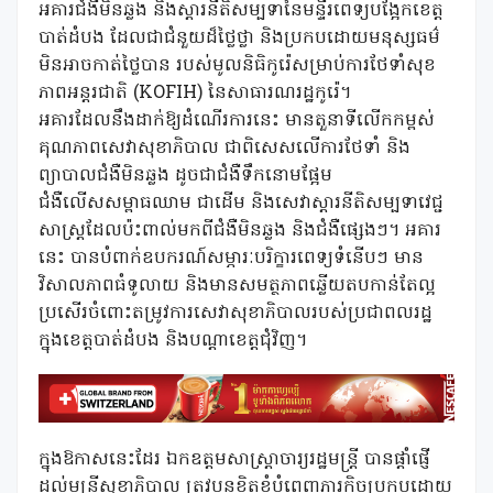
អគារជំងឺមិនឆ្លង និងស្តារនីតិសម្បទានៃមន្ទីរពេទ្យបង្អែកខេត្ត
បាត់ដំបង ដែលជាជំនួយដ៏ថ្លៃថ្លា និងប្រកបដោយមនុស្សធម៌
មិនអាចកាត់ថ្លៃបាន របស់មូលនិធិកូរ៉េសម្រាប់ការថែទាំសុខ
ភាពអន្តរជាតិ (KOFIH) នៃសាធារណរដ្ឋកូរ៉េ។
អគារដែលនឹងដាក់ឱ្យដំណើរការនេះ មានតួនាទីលើកកម្ពស់
គុណភាពសេវាសុខាភិបាល ជាពិសេសលើការថែទាំ និង
ព្យាបាលជំងឺមិនឆ្លង ដូចជាជំងឺទឹកនោមផ្អែម
ជំងឺលើសសម្ពាធឈាម ជាដើម និងសេវាស្តារនីតិសម្បទាវេជ្ជ
សាស្ត្រដែលប៉ះពាល់មកពីជំងឺមិនឆ្លង និងជំងឺផ្សេងៗ។ អគារ
នេះ បានបំពាក់ឧបករណ៍សម្ភារៈបរិក្ខារពេទ្យទំនើបៗ មាន
វិសាលភាពធំទូលាយ និងមានសមត្ថភាពឆ្លើយតបកាន់តែល្អ
ប្រសើរចំពោះតម្រូវការសេវាសុខាភិបាលរបស់ប្រជាពលរដ្ឋ
ក្នុងខេត្តបាត់ដំបង និងបណ្តាខេត្តជុំវិញ។
ក្នុងឱកាសនេះដែរ ឯកឧត្តមសាស្រ្តាចារ្យរដ្ឋមន្រ្តី បានផ្តាំផ្ញើ
ដល់មន្ត្រីសុខាភិបាល ត្រូវបន្តខិតខំបំពេញភារកិច្ចប្រកបដោយ