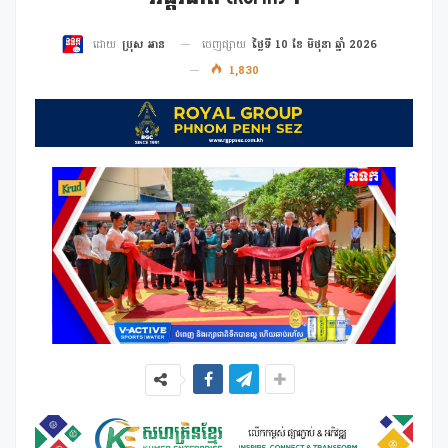
ចេញផ្សាយ
ថ្ងៃទី 10 ខែ មិថុនា ឆ្នាំ 2026
ដោយ
ប្រុស អាន
1,830