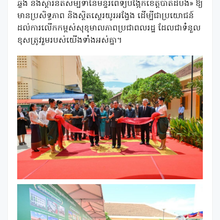
ឆ្លង និងស្តារនីតិសម្បទានៃមន្ទីរពេទ្យបង្អែកខេត្តបាត់ដំបង» ឱ្យ
មានប្រសិទ្ធភាព និងស្ថិតស្ថេរយូរអង្វែង ដើម្បីជាប្រយោជន៍
ដល់ការលើកកម្ពស់សុខុមាលភាពប្រជាពលរដ្ឋ ដែលជាទំនួល
ខុសត្រូវរួមរបស់យើងទាំងអស់គ្នា។