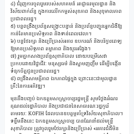
៤) ជំរុញការចូលរួមរបស់សហគមន៍ អាជ្ញាធរមូលដ្ឋាន និង
វិស័យពាក់ព័ន្ធ ក្នុងការលើកកម្ពស់សុខភាព និងសុខុមាលភាព
ប្រជាពលរដ្ឋ។
៥) បន្តពង្រឹងប្រព័ន្ធសង្គ្រោះបន្ទាន់ និងប្រព័ន្ធបញ្ជូនអ្នកជំងឺឱ្យ
កាន់តែមានប្រសិទ្ធភាព និងទាន់ពេលវេលា។
៦) បន្តថែរក្សា និងប្រើប្រាស់អគារ ឧបករណ៍ និងបរិក្ខារពេទ្យ
ឱ្យមានប្រសិទ្ធភាព តម្លាភាព និងយូរអង្វែង។
៧) រួមគ្នាកសាងប្រព័ន្ធសុខាភិបាល ដោយបម្រើសេវា
ប្រកបដោយវិជ្ជាជីវៈ មនុស្សធម៌ និងស្នាមញញឹម ដើម្បីបង្កើន
ទំនុកចិត្តជូនប្រជាពលរដ្ឋ។
៨) ពង្រឹងសាមគ្គីភាព ឯកភាពផ្ទៃក្នុង ព្រោះនេះជាមូលដ្ឋាន
គ្រឹះនៃការអភិវឌ្ឍ។
មុននឹងបញ្ចប់ ឯកឧត្តមសាស្រ្តាចារ្យរដ្ឋមន្រ្តី សូមថ្លែងអំណរ
គុណដល់រដ្ឋាភិបាល និងប្រជាជននៃសាធារណៈរដ្ឋកូរ៉េ
តាមរយៈ KOFIH ដែលបានឧបត្ថម្ភគាំទ្រវិស័យសុខាភិបាល។
ទន្ទឹមនឹងនេះ ឯកឧត្តមសាស្រ្តាចារ្យ បានណែនាំដល់មន្រ្តី
សុខាភិបាល ត្រូវចូលរួមថែរក្សានិងប្រើប្រាស់ «អគារជំងឺមិន