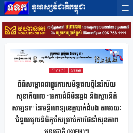
ព័ត៌មានជាតិ
សុខភាព
ពិធីសម្ពោធជាផ្លូវការសមិទ្ធផលថ្មីនៃវិស័យ
សុខាភិបាល “អគារជំងឺមិនឆ្លង និងស្តារនីតិ
សម្បទា” នៃមន្ទីរពេទ្យខេត្តបាត់ដំបង តាមរយៈ
ជំនួយមូលនិធិកូរ៉េសម្រាប់ការថែទាំសុខភាព
អន្តរជាតិ (KOFIH)។