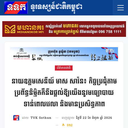
ព័ត៌មានជាតិ
នាយឧត្តមសេនីយ៍ មាស សាវ៉ន៖ កិច្ចប្រជុំតាម
ប្រព័ន្ធនិម្មិតក៏នឹងផ្តល់ឱ្យយើងនូវមធ្យោបាយ
ទាន់ពេលវេលា និងមានប្រសិទ្ធភាព
ចេញផ្សាយ
ថ្ងៃទី 22 ខែ មិថុនា ឆ្នាំ 2026
ដោយ
TVK Sothun
592