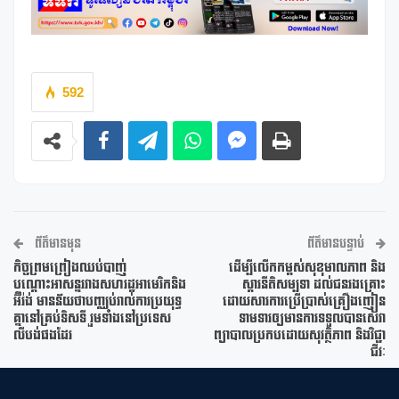
592
ព័ត៌មានមុន
ព័ត៌មានបន្ទាប់
កិច្ចព្រមព្រៀងឈប់បាញ់
ដើម្បីលើកកម្ពស់សុខុមាលភាព និង
បណ្ដោះអាសន្នរវាងសហរដ្ឋអាមេរិកនិង
ស្តារនីតិសម្បទា ដល់ជនរងគ្រោះ
អ៊ីរ៉ង់ មានន័យថាបញ្ឈប់រាល់ការប្រយុទ្ធ
ដោយសារការប្រើប្រាស់គ្រឿងញៀន
គ្នានៅគ្រប់ទិសទី រួមទាំងនៅប្រទេស
ទាមទារឲ្យមានការទទួលបានសេវា
លីបង់ផងដែរ
ព្យាបាលប្រកបដោយសុវត្ថិភាព និងវិជ្ជា
ជីវៈ