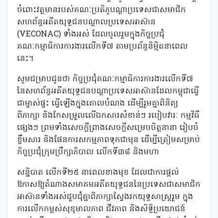
ចំពោះវត្តមានរបស់គណៈប្រតិភូបណ្តាប្រទេសជាសមាជិក
សហព័ន្ធអតីតយុទ្ធជនបណ្តាលប្រទេសអាស៊ាន
(VECONAC) ទាំងអស់ ដែលចូលរួមក្នុងកិច្ចប្រជុំ
គណៈកម្មាធិការការងារលើកទី៧ តាមប្រព័ន្ធនិម្មិតនាពេល
នេះ។
សូមជម្រាបជូនថា កិច្ចប្រជុំគណៈកម្មាធិការការងារលើកទី៧
នៃសហព័ន្ធអតីតយុទ្ធជនបណ្ដាប្រទេសអាស៊ានដែលកម្ពុជាធ្វើ
ជាម្ចាស់ផ្ទះ ធ្វើឡើងក្នុងគោលបំណង ដើម្បីរួមគ្នាពិនិត្យ
ពិភាក្សា និងកែសម្រួលលើឯកសារសំខាន់ៗ របៀបវារៈ កម្មវិធី
ផ្សេងៗ ព្រមទាំងសេចក្តីព្រាងសេចក្តីសម្រេចចិត្តនានា រៀបចំ
ខ្លឹមសារ និងផែនការសកម្មភាពទុកជាមុន ដើម្បីត្រៀមសម្រាប់
កិច្ចប្រជុំក្រុមប្រឹក្សាភិបាល លើកទី៣៨ និងមហា
សន្និបាត លើកទី២៥ នាពេលខាងមុខ ដែលជាការផ្ដល់
ឱកាសឱ្យតំណាងសមាគមអតីតយុទ្ធជននៃប្រទេសជាសមាជិក
អាស៊ានទាំងអស់ជួបជុំគ្នាពិភាក្សាស្វែងរកយុទ្ធសាស្ត្ររួម ក្នុង
ការលើកកម្ពស់សុខុមាលភាព ជីវភាព និងសិទ្ធិប្រយោជន៍