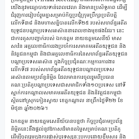
យើងនូវមធ្យោបាយទាន់ពេលវេលា និងមានប្រសិទ្ធភាព ដើម្បី
ជំរុញការរៀបចំរួមគ្នាសម្រាប់កិច្ចប្រជុំក្រុមប្រឹក្សាប្រតិបត្តិ
លើកទី៣៨ និងមហាសន្និបាតលើកទី២៥ របស់សហព័ន្ធអតីត
យុទ្ធជនបណ្តាប្រទេសអាស៊ាននាពេលខាងមុខផងដែរ។ នេះ
ជាការគូសបញ្ជាក់របស់ ឯកឧត្តម នាយឧត្តមសេនីយ៍ មាស
សាវ៉ន អគ្គលេខាធិការរងប្រចាំការសមាគមអតីតយុទ្ធជន និង
និវត្តជនកម្ពុជា និងជាអគ្គលេខាធិការនៃសហព័ន្ធអតីតយុទ្ធជន
បណ្ដាប្រទេសអាស៊ាន ក្នុងកិច្ចប្រជុំគណៈកម្មការការងារ
លើកទី៧ របស់សហព័ន្ធអតីតយុទ្ធជនបណ្តាលប្រទេស
អាស៊ានតាមប្រព័ន្ធនិម្មិត ដែលមានការចូលរួមពីប្រធាន
គណៈប្រតិភូបណ្តាប្រទេសជាសមាជិកទាំង១០ប្រទេស នៅទី
ស្នាក់ការកណ្តាលសមាគមអតីតយុទ្ធជន និងនិវត្តជនកម្ពុជា
ស្ថិតនៅស្រុកកៀនស្វាយ ខេត្តកណ្តាល នាព្រឹកថ្ងៃទី២២ ខែ
មិថុនា ឆ្នាំ២០២៦។
ឯកឧត្តម នាយឧត្តមសេនីយ៍បានបន្តថា កិច្ចប្រជុំតាមប្រព័ន្ធ
និម្មិតនេះនឹងផ្តល់នូវឱកាសដ៏មានតម្លៃសម្រាប់គណៈប្រតិភូ
ដើម្បីចូលរួមក្នុងការផ្លាស់ប្តូរទស្សនៈប្រកបដោយខ្លឹមសារ និង