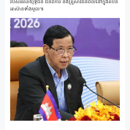
របស់អតីតយុទ្ធជន ជនពិការ និងគ្រួសារជនពលីនៅក្នុងតំបន់
អាស៊ានទាំងមូល៕