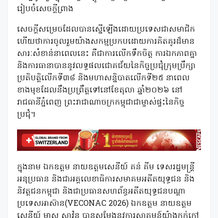
រៀបចំសេចក្តីព្រាង
សេចក្តីសម្រេចដែលបានស្នើឡើងដោយប្រទេសជាសមាជិក
ហើយថាការចូលរួមយ៉ាងសកម្មប្រកបដោយការគិតគូរដ៏មាន
សារៈសំខាន់នាពេលនេះ គឺជាការលើកទឹកចិត្ត ការឯកភាពគ្នា
និងការធានាបាននូវលទ្ធផលជោគជ័យនៃកិច្ចប្រជុំក្រុមប្រឹក្សា
ប្រតិបត្តិលើកទី៣៨ និងមហាសន្និបាតលើកទី២៥ នាពេល
ខាងមុខដែលនឹងប្រព្រឹត្តទៅនៅខែតុលា ឆ្នាំ២០២៦ នៅ
រាជធានីភ្នំពេញ ព្រះរាជាណាចក្រកម្ពុជាជាម្ចាស់ផ្ទះនៃកិច្ច
ប្រជុំ។
ក្នុងនាម ឯកឧត្តម នាយឧត្តមសេនីយ៍ គន់ គីម ទេសរដ្ឋមន្ត្រី
អនុប្រធាន និងជាអគ្គលេខាធិការសមាគមអតីតយុទ្ធជន និង
និវត្តជនកម្ពុជា និងជាប្រធានសហព័ន្ធអតីតយុទ្ធជនបណ្តា
ប្រទេសអាស៊ាន(VECONAC 2026) ឯកឧត្តម នាយឧត្តម
សេនីយ៍ មាស សាវ៉ន បានសម្តែងនូវការស្វាគមន៍យ៉ាងកក់ក្តៅ