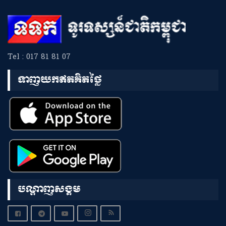
Tel : 017 81 81 07
ទាញយកឥតគិតថ្លៃ
បណ្តាញសង្គម