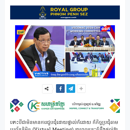
ទោះបីជាមិនមានការជួបជុំដោយផ្ទាល់ក៏ដោយ ក៏កិច្ចប្រជុំតាម
ប្រព័ន្ធនិម្មិត (Virtual Meeting) នាពេលនេះក៏នឹងផ្តល់ឱ្យ