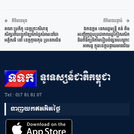
ព័ត៌មានមុន
ព័ត៌មានបន្ទាប់
គណៈប្រតិភូ ខេត្តព្រះសីហនុ
ឯកឧត្តម ទេសរដ្ឋមន្ត្រី គន់ គីម
សិក្សាពីបច្ចេកវិទ្យាកែច្នៃសំរាមទៅជា
អញ្ជើញជួបប្រជាពលរដ្ឋភៀសសឹក
អគ្គិសនី នៅ ខេត្តក្វាងតុង ប្រទេសចិន
និងពិនិត្យទីតាំងរៀបចំផ្សារបណ្តោះ
អាសន្ន ក្នុងខេត្តបន្ទាយមានជ័យ
Tel : 017 81 81 07
ទាញយកឥតគិតថ្លៃ