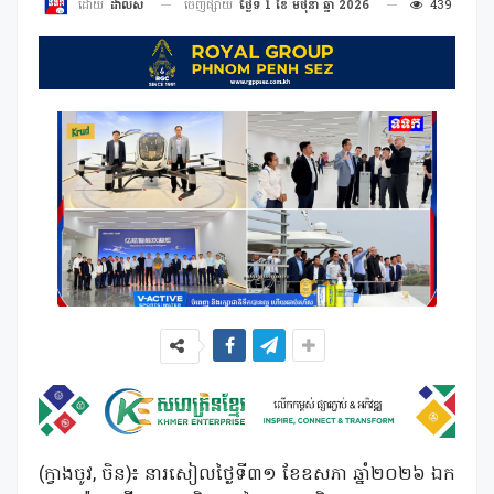
ចេញផ្សាយ
ថ្ងៃទី 1 ខែ មិថុនា ឆ្នាំ 2026
439
ដោយ
ដាលីស
(ក្វាងចូវ, ចិន)៖ នារសៀលថ្ងៃទី៣១ ខែឧសភា ឆ្នាំ២០២៦ ឯក