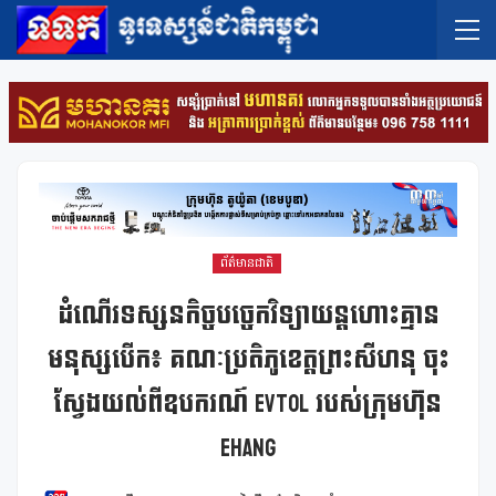
ព័ត៌មានជាតិ
ដំណើរទស្សនកិច្ចបច្ចេកវិទ្យាយន្តហោះគ្មាន
មនុស្សបើក៖ គណៈប្រតិភូខេត្តព្រះសីហនុ ចុះ
ស្វែងយល់ពីឧបករណ៍ EVTOL របស់ក្រុមហ៊ុន
EHang