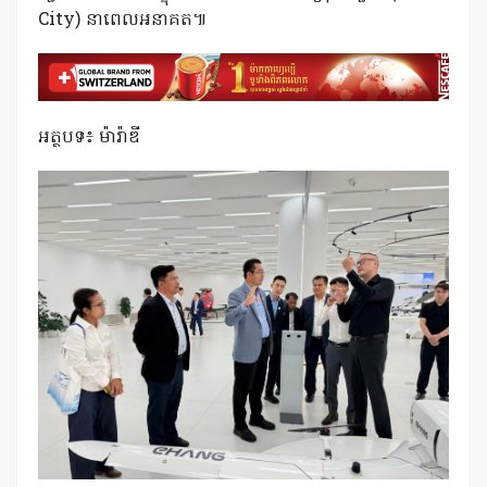
City) នាពេលអនាគត៕
អត្ថបទ៖ ម៉ារ៉ាឌី