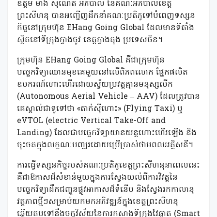
ឧត្តម ម៉ាង ស៊ីណេត អភិបាល នៃគណៈអភិបាលខេត្ត
ព្រះសីហនុ បានអញ្ជើញដឹកនាំគណៈប្រតិភូទៅបំពេញទស្សន
កិច្ចនៅក្រុមហ៊ុន EHang Going Global ដែលមានទីតាំង
ស្ថិតនៅទីក្រុងក្វាងចូវ ខេត្តក្វាងតុង ប្រទេសចិន។
ក្រុមហ៊ុន EHang Going Global
គឺជាក្រុមហ៊ុន
បច្ចេកវិទ្យាឈានមុខគេមួយនៅលើពិភពលោក ផ្នែកផលិត
ឧបករណ៍ហោះហើរដោយស្វ័យប្រវត្តគ្មានមនុស្សបើក
(Autonomous Aerial Vehicle – AAV) ដែលត្រូវបាន
គេស្គាល់ជាទូទៅថា «តាក់ស៊ីហោះ» (Flying Taxi) ឬ
eVTOL (electric Vertical Take-Off and
Landing) ដែលជាបច្ចេកវិទ្យាយានយន្តហោះហើរឡើង និង
ចុះចតក្នុងលក្ខណៈបញ្ឈរដោយប្រើប្រាស់ថាមពលអគ្គិសនី។
ការធ្វើទស្សនកិច្ចរបស់គណៈប្រតិភូខេត្តព្រះសីហនុនាពេលនេះ
គឺជាឱកាសដ៏សំខាន់មួយក្នុងការស្វែងយល់ពីការវិវត្តនៃ
បច្ចេកវិទ្យាដឹកជញ្ជូនផ្លូវអាកាសដ៏ទំនើប និងស្វែងរកកាលានុ
វត្តភាពថ្មីៗសម្រាប់យកមកអភិវឌ្ឍន៍ក្នុងខេត្តព្រះសីហនុ
ឆ្លើយតបទៅនឹងចក្ខុវិស័យនៃការកសាងទីក្រុងវៃឆ្លាត (Smart