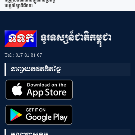
កម្មផ្ដល់សេវាដឹកជញ្ជូនតាមប្រព័ន្ធ
បច្ចេកវិទ្យាឌីជីថល
Tel : 017 81 81 07
ទាញយកឥតគិតថ្លៃ
បណ្តាញសង្គម