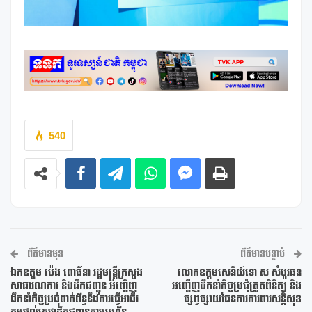
540
ព័ត៌មានមុន
ព័ត៌មានបន្ទាប់
ឯកឧត្តម ប៉េង ពោធិ៍នា រដ្ឋមន្រ្តីក្រសួង
លោកឧត្តមសេនីយ៍ទោ ស សំបូរធន
សាធារណការ និងដឹកជញ្ជូន អញ្ជើញ
អញ្ជើញដឹកនាំកិច្ចប្រជុំត្រួតពិនិត្យ និង
ដឹកនាំកិច្ចប្រជុំពាក់ព័ន្ធនឹងការធ្វើអាជីវ
ផ្សព្វផ្សាយផែនការការពារសន្តិសុខ