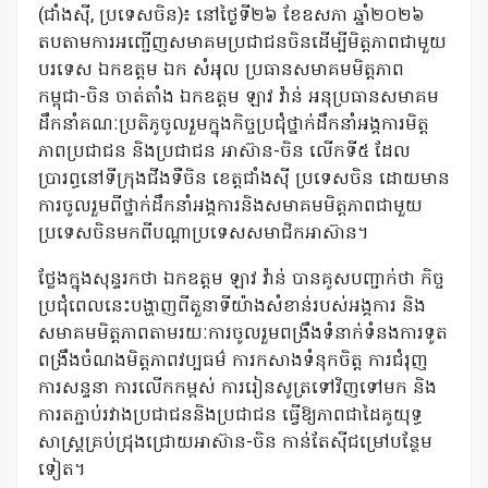
(ជាំងស៊ី, ប្រទេសចិន)៖ នៅថ្ងៃទី២៦ ខែឧសភា ឆ្នាំ២០២៦
តបតាមការអញ្ជើញសមាគមប្រជាជនចិនដើម្បីមិត្តភាពជាមួយ
បរទេស ឯកឧត្តម ឯក សំអុល ប្រធានសមាគមមិត្តភាព
កម្ពុជា-ចិន ចាត់តាំង ឯកឧត្ដម ឡាវ វ៉ាន់ អនុប្រធានសមាគម
ដឹកនាំគណៈប្រតិភូចូលរួមក្នុងកិច្ចប្រជុំថ្នាក់ដឹកនាំអង្គការមិត្ត
ភាពប្រជាជន និងប្រជាជន អាស៊ាន-ចិន លើកទី៥ ដែល
ប្រារព្ធនៅទីក្រុងជីងទឺចិន ខេត្តជាំងស៊ី ប្រទេសចិន ដោយមាន
ការចូលរួមពីថ្នាក់ដឹកនាំអង្គការនិងសមាគមមិត្តភាពជាមួយ
ប្រទេសចិនមកពីបណ្តាប្រទេសសមាជិកអាស៊ាន។
ថ្លែងក្នុងសុន្ទរកថា ឯកឧត្តម ឡាវ វ៉ាន់ បានគូសបញ្ជាក់ថា កិច្ច
ប្រជុំពេលនេះបង្ហាញពីតួនាទីយ៉ាងសំខាន់របស់អង្គការ និង
សមាគមមិត្តភាពតាមរយៈការចូលរួមពង្រឹងទំនាក់ទំនងការទូត
ពង្រឹងចំណងមិត្តភាពវប្បធម៌ ការកសាងទំនុកចិត្ត ការជំរុញ
ការសន្ទនា ការលើកកម្ពស់ ការរៀនសូត្រទៅវិញទៅមក និង
ការតភ្ជាប់រវាងប្រជាជននិងប្រជាជន ធ្វើឱ្យភាពជាដៃគូយុទ្ធ
សាស្ត្រគ្រប់ជ្រុងជ្រោយអាស៊ាន-ចិន កាន់តែស៊ីជម្រៅបន្ថែម
ទៀត។