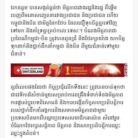
ឯកឧត្ដម បានសង្កត់ធ្ងន់ថា មិត្តភាពរវាងរដ្ឋនិងរដ្ឋ គឺផ្តើម
ចេញពីមនោសញ្ចេតនារវាងប្រជាជន និងប្រជាជន ហើយ
កម្ពុជានិងចិន ជាមិត្តដែកថែប ដែលជឿទុកចិត្តគ្នាទៅវិញ
ទៅមក និងគាំទ្រគ្នាគ្រប់កាលៈទេសៈ។ ចំណងមិត្តភាពជា
ប្រពៃណីកម្ពុជា-ចិន ត្រូវបានពូនជ្រំ និងថែរក្សាយ៉ាង យកចិត្ត
ទុកដាក់និងថ្នាក់ដឹកនាំកម្ពុជា និងចិន ពីមួយជំនាន់ទៅមួយ
ជំនាន់។
គួររំលេចផងដែរថា កិច្ចប្រជុំលើកទី៥នេះ ត្រូវបានចាត់ទុកថា
ជាវេទិកាដ៏សំខាន់មួយសម្រាប់ការពង្រឹងទំនាក់ទំនងមិត្តភាព
ការផ្លាស់ប្តូរបទពិសោធន៍ និងការបង្កើនកិច្ចសហប្រតិបត្តិការ
របស់ថ្នាក់ដឹកនាំអង្គការនិងសមាគមមិត្តភាពជាមួយ
ប្រទេសចិនមកពីបណ្តាប្រទេសសមាជិកអាស៊ាន សំដៅរួម
ចំណែកថែរក្សាសន្តិភាព មិត្តភាព និងសហប្រតិបត្តិការឈ្នះ
ឈ្នះក្នុងតំបន់។