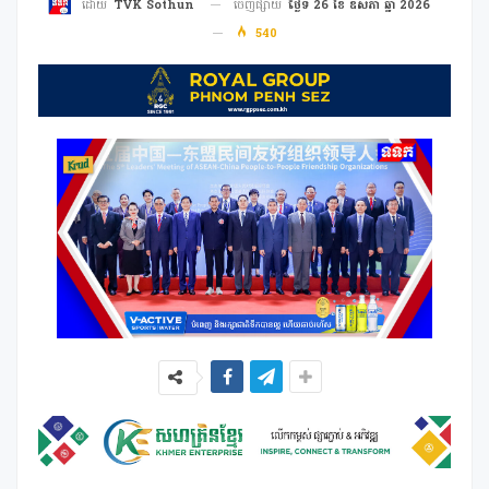
ចេញផ្សាយ
ថ្ងៃទី 26 ខែ ឧសភា ឆ្នាំ 2026
ដោយ
TVK Sothun
540