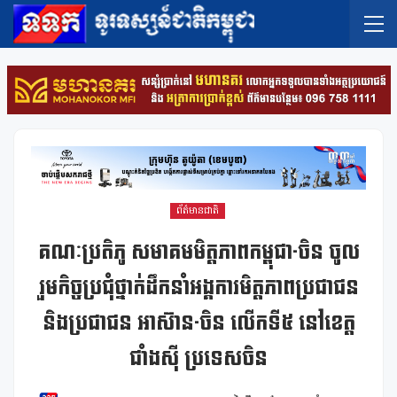
ព័ត៌មានជាតិ
គណៈប្រតិភូ សមាគមមិត្តភាពកម្ពុជា-ចិន ចូល
រួមកិច្ចប្រជុំថ្នាក់ដឹកនាំអង្គការមិត្តភាពប្រជាជន
និងប្រជាជន អាស៊ាន-ចិន លើកទី៥ នៅខេត្ត
ជាំងស៊ី ប្រទេសចិន