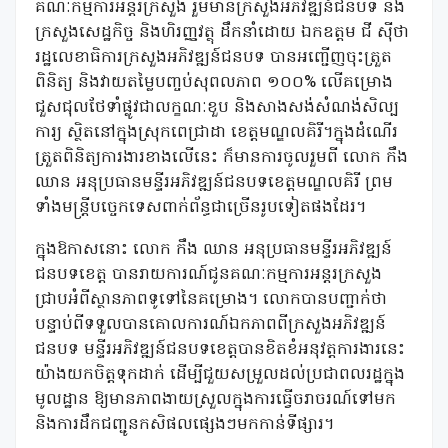
គណៈកម្មការអន្តរក្រសួង រួមមានក្រសួងអភិវឌ្ឍន៍ជនបទ និង
ក្រសួងសេដ្ឋកិច្ច និងហិរញ្ញវត្ថុ ដឹកនាំដោយ ឯកឧត្តម ជី ស៊ីថា
រដ្ឋលេខាធិការក្រសួងអភិវឌ្ឍន៍ជនបទ បានអញ្ជើញចុះត្រួត
ពិនិត្យ និងវាយតម្លៃបញ្ចប់សុពលភាព ១០០% លើគម្រោង
ជួសជុលថែទាំផ្លូវជាលក្ខណៈខួប និងសាងសង់សំណង់សិល្ប
ការ្យ ស្ថិតនៅក្នុងស្រុកពេជ្រាដា ខេត្តមណ្ឌលគិរី។ក្នុងដំណើរ
ត្រួតពិនិត្យការងារខាងលើនេះ ក៏មានការចូលរួមពី លោក កឹង
ឈាន អនុប្រធានមន្ទីរអភិវឌ្ឍន៍ជនបទខេត្តមណ្ឌលគិរី ព្រម
ទាំងមន្ត្រីបច្ចេកទេសពាក់ព័ន្ធជាច្រើនរូបទៀតផងដែរ។
ក្នុងឱកាសនោះ លោក កឹង ឈាន អនុប្រធានមន្ទីរអភិវឌ្ឍន៍
ជនបទខេត្ត បានរាយការណ៍ជូនគណៈកម្មការអន្តរក្រសួង
ជ្រាបអំពីស្ថានភាពទូទៅនៃគម្រោង។ លោកបានបញ្ជាក់ថា
បន្ទាប់ពីទទួលបានគោលការណ៍ឯកភាពពីក្រសួងអភិវឌ្ឍន៍
ជនបទ មន្ទីរអភិវឌ្ឍន៍ជនបទខេត្តបានខិតខំអនុវត្តការងារនេះ
យ៉ាងយកចិត្តទុកដាក់ ដើម្បីជួយសម្រួលដល់ប្រជាពលរដ្ឋក្នុង
មូលដ្ឋាន ឱ្យមានភាពងាយស្រួលក្នុងការធ្វើចរាចរណ៍ទៅមក
និងការដឹកជញ្ជូនកសិផលផ្សេងៗមកកាន់ទីផ្សារ។