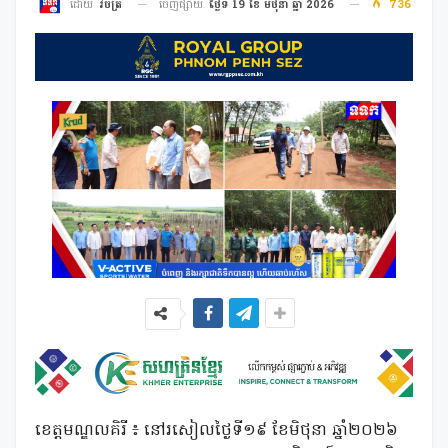
ចេញផ្សាយ
ថ្ងៃទី 19 ខែ មិថុនា ឆ្នាំ 2026
736
ដោយ
វិចិត្រ
ខេត្តមណ្ឌលគិរី ៖ នៅរសៀលថ្ងៃទី១៩ ខែមិថុនា ឆ្នាំ២០២៦