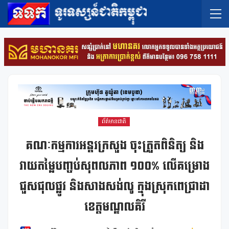
ព័ត៌មានជាតិ
គណៈកម្មការអន្តរក្រសួង ចុះត្រួតពិនិត្យ និង
វាយតម្លៃបញ្ចប់សុពលភាព ១០០% លើគម្រោង
ជួសជុលផ្លូវ និងសាងសង់លូ ក្នុងស្រុកពេជ្រាដា
ខេត្តមណ្ឌលគិរី