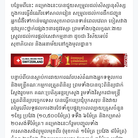
បន្ថែមពីនេះ គម្រោងនេះបានជួយសម្រួលដល់សិស្សានុសិស្ស
ក្នុងការធ្វើដំណើរទៅសាលារៀន សម្រួលដល់ការដឹកជញ្ជូន
អ្នកជំងឺទៅកាន់មណ្ឌលសុខភាពបានទាន់ពេលវេលា ចៀសវាង
នូវគ្រោះថ្នាក់ផ្សេងៗនារដូវវស្សា ព្រមទាំងបង្កលក្ខណៈងាយ
ស្រួលដល់ការផ្តល់សេវាកម្មនានា ដូចជា វិស័យអប់រំ
សុខាភិបាល និងអនាម័យនៅក្នុងមូលដ្ឋាន។
បន្ទាប់ពីបានស្តាប់ការរាយការណ៍របស់តំណាងអ្នកទទួលការ
និងមន្ត្រីគណៈកម្មការត្រួតពិនិត្យ ព្រមទាំងបានចុះពិនិត្យជាក់
ស្តែងរួចមក គណៈប្រតិភូអន្តរក្រសួង រួមទាំងវិស្វករជាមន្ត្រី
ត្រួតពិនិត្យបច្ចេកទេស បានធ្វើការប្រជុំបូកសរុប និងវាយ
តម្លៃលើលទ្ធផលការងារថែទាំខួបផ្លូវក្រាលល្បាយគ្រួសចំនួន
១ខ្សែ ប្រវែង (១០,៥០០ម៉ែត្រ) ទទឹង ៦ម៉ែត្រ និងកម្រាស់
២០សង់ទីម៉ែត្រ។ គម្រោងនេះក៏រួមបញ្ចូលទាំង
ការសាងសង់លូមូលមុខពីរ (មុខកាត់ ១ម៉ែត្រ ប្រវែង ៨ម៉ែត្រ)