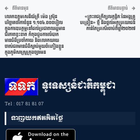
ព័ត៌មានមុន
ព័ត៌មានបន្ទាប់
លោកឧត្តម​សេនីយ៍​ត្រី​​​ ម៉េ​ង​​​​ ស្រ៊ុន​​​ ​
«ព្រះរាជក្រឹត្យលក្ខន្តិកៈនៃអង្គគ្រូ
បរិច្ចាគ​ថវិកា​ចំនួន​​​ ១,១០៤.០០០រៀល​
បង្រៀន» ថ្មី នឹងផ្តល់អត្ថប្រយោជន៍
ក្នុងការឧបត្ថម្ភ​ទៅ​ដល់​ប្រជា​ពលរដ្ឋ​មាន​
កាន់តែប្រសើរចាប់ពីឆ្នាំ២០២៧
ជីវភាព​ខ្វះខាត​ កំពុងជួបការលំបាក
មានជំងឺប្រចាំកាយ និងលោកយាយ
ចាស់ជរាមានជំងឺស្លាប់មួយចំហៀងខ្លួន
ក្នុងភូមិសាស្ត្រក្រុងច្បារមន
Tel : 017 81 81 07
ទាញយកឥតគិតថ្លៃ