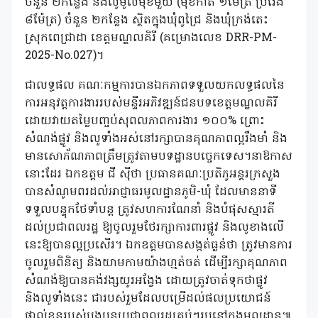
ចំនួន ២កន្លែង និងលូមូលមុខមួយ (មុខកាត់ ១ម៉ែត្រ ប្រវែង
៨ម៉ែត្រ) ចំនួន ២កន្លែង ស្ថិតក្នុងឃុំពូជ្រៃ និងឃុំក្រង់តេះ
ស្រុកពេជ្រាដា ខេត្តមណ្ឌលគិរី (គម្រោងលេខ DRR-PM-
2025-No.027)។
ជាលទ្ធផល គណៈកម្មការបានឯកភាពទទួលយកលទ្ធផលនៃ
ការអនុវត្តការងាររបស់មន្ទីរអភិវឌ្ឍន៍ជនបទខេត្តមណ្ឌលគិរី
ដោយវាយតម្លៃបញ្ចប់សុពលភាពការងារ ១០០% ព្រោះ
សំណង់ផ្លូវ និងលូទាំងអស់នៅរក្សាបានគុណភាពល្អរឹងមាំ និង
មានសោភ័ណភាពត្រឹមត្រូវតាមបទដ្ឋានបច្ចេកទេស។នាឱកាស
នោះដែរ ឯកឧត្តម ជី ស៊ីថា ប្រធានគណៈប្រតិភូអន្តរក្រសួង
បានសំណូមពរដល់អាជ្ញាធរមូលដ្ឋានភូមិ-ឃុំ ដែលមាននាទី
ទទួលបន្ទុកថែទាំបន្ត ត្រូវសហការណែនាំ និងបំផុសស្មារតី
ដល់ប្រជាពលរដ្ឋ ឱ្យចូលរួមថែរក្សាការពារផ្លូវ និងលូខាងលើ
នេះឱ្យបានល្អប្រសើរ។ ឯកឧត្តមបានសង្កត់ធ្ងន់ថា ត្រូវមានការ
ចូលរួមពិនិត្យ និងយាមកាមយ៉ាងហ្មត់ចត់ ដើម្បីរក្សាគុណភាព
សំណង់ឱ្យបានគង់វង្សយូរអង្វែង ដោយត្រូវចាត់ទុកថាផ្លូវ
និងលូទាំងនេះ ជារបស់រួមដែលបម្រើដល់ផលប្រយោជន៍
ផ្ទាល់ខ្លួនរបស់បងប្អូនប្រជាពលរដ្ឋគ្រប់ៗរូបនៅក្នុងមូលដ្ឋាន៕