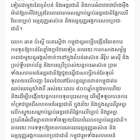
ទៀតជាមួយដៃគូតំបន់ និងអន្តរជាតិ និងការអំពាវនាវយ៉ាងម៉ឺង
ម៉ាត់ឱ្យភាគីថៃត្រូវតែគោរពតាមសណ្តាប់ធ្នាប់អន្តរជាតិផ្អែកលើ
វិធានច្បាប់ ធម្មនុញ្ញអាស៊ាន និងធម្មនុញ្ញអង្គការសហប្រជា
ជាតិ។
លោក អាន ប៉ាស្ទី បានស្នើថា កម្ពុជាគួរគប្បីបង្កើនវិធានការ
ការទូតឱ្យកាន់តែខ្លាំងក្លាថែមទៀត តាមរយៈការកសាងសម្ព័ន្ធ
ភាពជាមួយតួអង្គសំខាន់ៗនៅក្នុងតំបន់អាស៊ាន អឺរ៉ុប អាស៊ី និង
គ្រប់ទ្វីបពាក់ព័ន្ធ និងការប្រើប្រាស់យន្តការអាស៊ាន ព្រម
ទាំងសហគមន៍អន្តរជាតិឱ្យជួយធ្វើជាសាក្សីកាន់តែទូលំ
ទូលាយលើបញ្ហា ដែលថៃនៅតែបន្តឈ្លានពានកម្ពុជាឥត
ឈប់ឈរតួយ៉ាងគឺ អស់រយៈពេល ៨០០ឆ្នាំកន្លងមកហើយ
និងដើម្បីបង្កើនយន្តការការទូតបុរេសកម្ម ដើម្បីទទួលបានការ
គាំទ្រជារួមពីសហគមន៍អន្តរជាតិ ក្នុងន័យ និងក្នុងស្មារតីរួមគ្នា
លើកស្ទួយសណ្តាប់ធ្នាប់អន្តរជាតិផ្អែកលើច្បាប់ និងរួមគ្នា
ប្រឆាំងអំពើឈ្លានពានទាំងឡាយដែលរំលោភច្បាប់អន្តរជាតិ។
តាមរយៈការទទូចឱ្យមានការគោរពធម្មនុញ្ញអាស៊ាន និង
ធម្មនុញ្ញអង្គការសហប្រជាជាតិ កម្ពុជារួមទាំងសហគមន៍