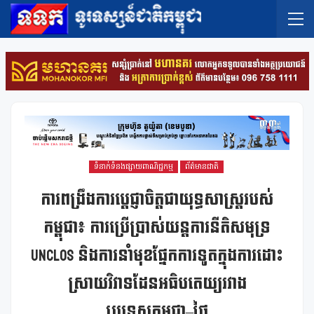
ទំនាក់ទំនងផ្សាយពាណិជ្ជកម្ម
ព័ត៌មានជាតិ
ការពង្រឹងការប្តេជ្ញាចិត្តជាយុទ្ធសាស្ត្ររបស់
កម្ពុជា៖ ការប្រើប្រាស់យន្តការនីតិសមុទ្រ
UNCLOS និងការនាំមុខផ្នែកការទូតក្នុងការដោះ
ស្រាយវិវាទដែនអធិបតេយ្យរវាង
ប្រទេសកម្ពុជា–ថៃ