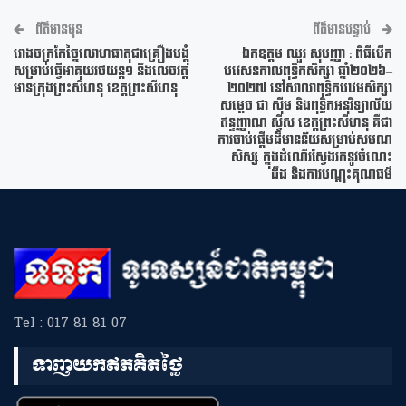
ព័ត៌មានមុន
ព័ត៌មានបន្ទាប់
រោងចក្រកែច្នៃលោហធាតុជាគ្រឿងបង្គុំ
ឯកឧត្តម ឈួរ សុបញ្ញា : ពិធីបើក
សម្រាប់ធ្វើអាគុយរថយន្ត១ នឹងលេចវត្ត
បវេសនកាលពុទ្ធិកសិក្សា ឆ្នាំ២០២៦–
មានក្រុងព្រះសីហនុ ខេត្តព្រះសីហនុ​
២០២៧ នៅសាលាពុទ្ធិកបឋមសិក្សា
សម្តេច ជា ស៊ីម និងពុទ្ធិកអនុវិទ្យាល័យ
ឥន្ទញ្ញាណ ស្វីស ខេត្តព្រះសីហនុ គឺជា
ការចាប់ផ្តើមដ៏មានន័យសម្រាប់សមណ
សិស្ស ក្នុងដំណើរស្វែងរកនូវចំណេះ
ដឹង និងការបណ្តុះគុណធម៌
Tel : 017 81 81 07
ទាញយកឥតគិតថ្លៃ