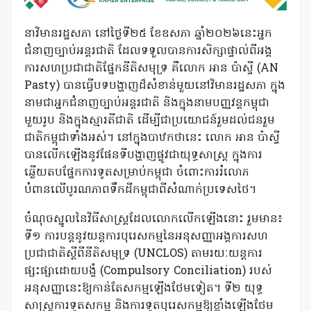
នាវិមានរដ្ឋសភា នៅថ្ងៃទី២៥ ខែឧសភា ឆ្នាំ២០២៦នេះអ្នក
ជំនាញច្បាប់អន្តរជាតិ ដែលទទួលបានការសិក្សាផ្ទាល់ពីអង្គ
ការសហប្រជាជាតិផ្នែកនីតិសមុទ្រ គឺលោក អាន ប៉ាស្ទី (AN
Pasty) បានធ្វើបទបង្ហាញដ៏សំខាន់មួយនៅវិមានរដ្ឋសភា ក្នុង
នាមជាអ្នកជំនាញច្បាប់អន្តរជាតិ និងក្នុងនាមបញ្ញវន្តកម្ពុជា
មួយរូប និងក្នុងស្មារតីជាតិ ដើម្បីជាប្រយោជន៍រួមដល់ជនរួម
ជាតិកម្ពុជាទាំងអស់។ នៅក្នុងបាឋកថានេះ លោក អាន ប៉ាស្ទី
បានលើកឡើងនូវផែនទីបង្ហាញផ្លូវជាយុទ្ធសាស្ត្រ ក្នុងការ
ឆ្លើយតបផ្នែកការទូតសម្រាប់កម្ពុជា ចំពោះការរំលោភ
បំពានលើបូរណភាពទឹកដីកម្ពុជាពីសំណាក់ប្រទេសថៃ។
ចំណុចស្នូលនៃវិធីសាស្ត្រដែលលោកលើកឡើងនោះ រួមមាន៖
ទី១ ការបន្តនូវយន្តការបុរេសកម្មនៃអនុសញ្ញាអង្គការសហ
ប្រជាជាតិស្តីពីនីតិសមុទ្រ (UNCLOS) តាមរយៈយន្តការ
ផ្សះផ្សាដោយបង្ខំ (Compulsory Conciliation) របស់
អនុសញ្ញានេះឱ្យកាន់តែសកម្មឡើងថែមទៀត។ ទី២ យុទ្ធ
សាស្ត្រការទូតសកម្ម និងការទូតបុរេសកម្មឱ្យខ្លាំងឡើងថែម