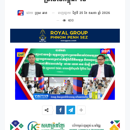
ចេញផ្សាយ
ថ្ងៃទី 25 ខែ ឧសភា ឆ្នាំ 2026
ដោយ
ប្រុស អាន
400