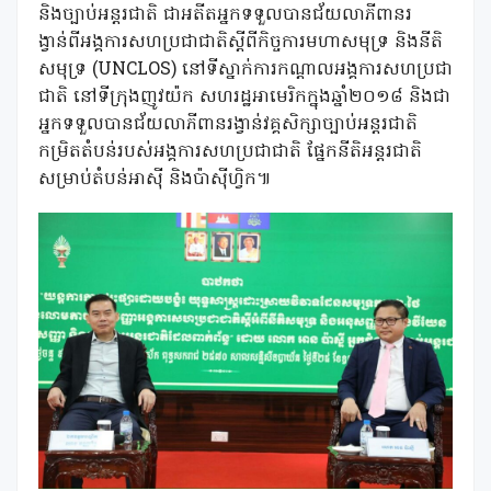
និងច្បាប់អន្តរជាតិ ជាអតីតអ្នកទទួលបានជ័យលាភីពានរ
ង្វាន់ពីអង្គការសហប្រជាជាតិស្តីពីកិច្ចការមហាសមុទ្រ និងនីតិ
សមុទ្រ (UNCLOS) នៅទីស្នាក់ការកណ្តាលអង្គការសហប្រជា
ជាតិ នៅទីក្រុងញូវយ៉ក សហរដ្ឋអាមេរិកក្នុងឆ្នាំ២០១៨ និងជា
អ្នកទទួលបានជ័យលាភីពានរង្វាន់វគ្គសិក្សាច្បាប់អន្តរជាតិ
កម្រិតតំបន់របស់អង្គការសហប្រជាជាតិ ផ្នែកនីតិអន្តរជាតិ
សម្រាប់តំបន់អាស៊ី និងប៉ាស៊ីហ្វិក៕