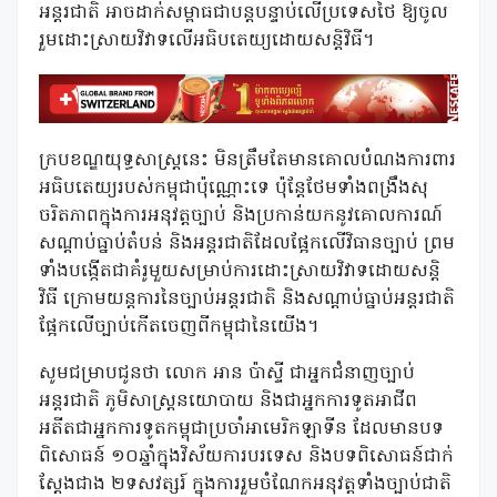
អន្តរជាតិ អាចដាក់សម្ពាធជាបន្តបន្ទាប់លើប្រទេសថៃ ឱ្យចូល
រួមដោះស្រាយវិវាទលើអធិបតេយ្យដោយសន្តិវិធី។
ក្របខណ្ឌយុទ្ធសាស្ត្រនេះ មិនត្រឹមតែមានគោលបំណងការពារ
អធិបតេយ្យរបស់កម្ពុជាប៉ុណ្ណោះទេ ប៉ុន្តែថែមទាំងពង្រឹងសុ
ចរិតភាពក្នុងការអនុវត្តច្បាប់ និងប្រកាន់យកនូវគោលការណ៍
សណ្តាប់ធ្នាប់តំបន់ និងអន្តរជាតិដែលផ្អែកលើវិធានច្បាប់ ព្រម
ទាំងបង្កើតជាគំរូមួយសម្រាប់ការដោះស្រាយវិវាទដោយសន្តិ
វិធី ក្រោមយន្តការនៃច្បាប់អន្តរជាតិ និងសណ្តាប់ធ្នាប់អន្តរជាតិ
ផ្អែកលើច្បាប់កើតចេញពីកម្ពុជានៃយើង។
សូមជម្រាបជូនថា លោក អាន ប៉ាស្ទី ជាអ្នកជំនាញច្បាប់
អន្តរជាតិ ភូមិសាស្ត្រនយោបាយ និងជាអ្នកការទូតអាជីព
អតីតជាអ្នកការទូតកម្ពុជាប្រចាំអាមេរិកឡាទីន ដែលមានបទ
ពិសោធន៍ ១០ឆ្នាំក្នុងវិស័យការបរទេស និងបទពិសោធន៍ជាក់
ស្តែងជាង ២ទសវត្សរ៍ ក្នុងការរួមចំណែកអនុវត្តទាំងច្បាប់ជាតិ