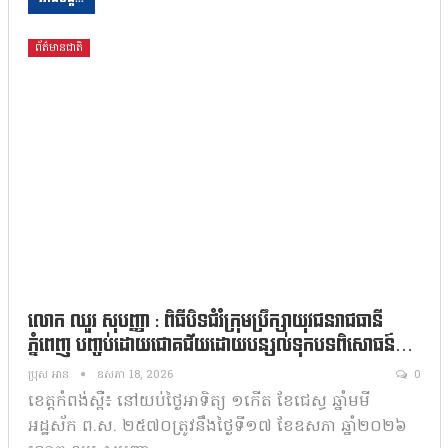
ព័ត៌មានជាតិ
លោក ឈួរ សុបញ្ញា : ពិធីបិទជំរំក្រុមប្រឹក្សាយុវជនរាជធានី
ភ្នំពេញ បញ្ចប់ដោយជោគជ័យដោយបន្សល់ទុកបទពិសោធន៍…
ប្រុស អាន
ឧសភា 18, 2026
0
ខេត្តកំពង់ស្ពឺ៖ នៅយប់ថ្ងៃអាទិត្យ ១កើត ខែជេស្ធ ឆ្នាំមមី
អដ្ឋស័ក ព.ស. ២៥៧០ត្រូវនឹងថ្ងៃទី១៧ ខែឧសភា ឆ្នាំ២០២៦