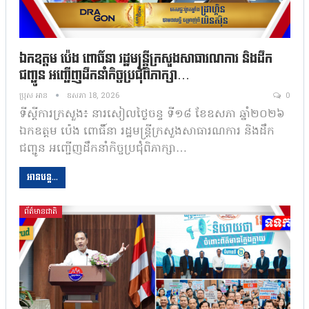
ឯកឧត្តម ប៉េង ពោធិ៍នា រដ្ឋមន្រ្តីក្រសួងសាធារណការ និងដឹក
ជញ្ជូន អញ្ជើញដឹកនាំកិច្ចប្រជុំពិភាក្សា…
ប្រុស អាន
ឧសភា 18, 2026
0
ទីស្តីការក្រសួង៖ នារសៀលថ្ងៃចន្ទ ទី១៨ ខែឧសភា ឆ្នាំ២០២៦
ឯកឧត្តម ប៉េង ពោធិ៍នា រដ្ឋមន្រ្តីក្រសួងសាធារណការ និងដឹក
ជញ្ជូន អញ្ជើញដឹកនាំកិច្ចប្រជុំពិភាក្សា…
អានបន្ត...
ព័ត៌មានជាតិ