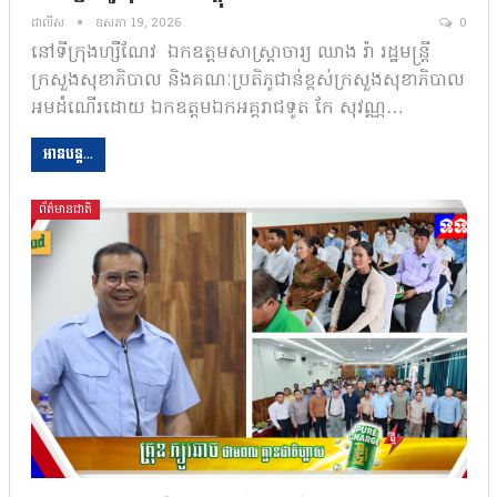
ដាលីស
ឧសភា 19, 2026
0
នៅទីក្រុងហ្សឺណែវ ឯកឧត្តមសាស្ត្រាចារ្យ ឈាង រ៉ា រដ្ឋមន្ត្រី
ក្រសួងសុខាភិបាល និងគណៈប្រតិភូជាន់ខ្ពស់ក្រសួងសុខាភិបាល
អមដំណើរដោយ ឯកឧត្តមឯកអគ្គរាជទូត កែ សុវណ្ណ…
អានបន្ត...
ព័ត៌មានជាតិ