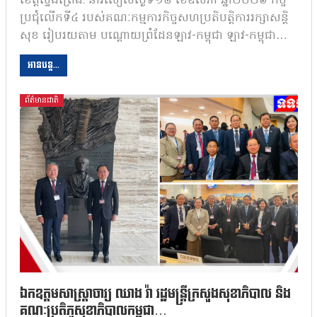
ខេត្តស្ទឹងត្រែង: នារសៀលថ្ងៃទី១៨ ខែឧសភា ឆ្នាំ២០២៦ កិច្ច
ប្រជុំលើកទី៤ របស់គណៈកម្មការកិច្ចសហប្រតិបត្តិការរក្សាសន្តិ
សុខ រៀបរយតាម បណ្ដោយព្រំដែនឡាវ-កម្ពុជា ឡាវ-កម្ពុជា…
អានបន្ត...
ព័ត៌មានជាតិ
ឯកឧត្តមសាស្ត្រាចារ្យ ឈាង រ៉ា រដ្ឋមន្ត្រីក្រសួងសុខាភិបាល និង
គណៈប្រតិភូសុខាភិបាលកម្ពុជា…