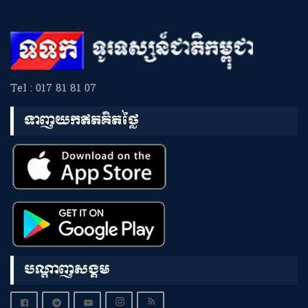
Tel : 017 81 81 07
ទាញយកឥតគិតថ្លៃ
បណ្តាញសង្គម