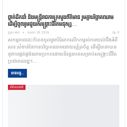
ថ្នាក់ដឹកនាំ និងមន្ត្រីរាជការក្រសួងព័ត៌មាន រួមគ្នាបរិច្ចាគឈាម
ដើម្បីចូលរួមជួយសង្គ្រោះជីវិតមនុស្ស…
ប្រុស អាន
ឧសភា 18, 2026
0
សកម្មភាពនេះក៏បានចូលរួមចំណែកលើកកម្ពស់ការយល់ដឹងអំពី
សារៈសំខាន់នៃការបរិច្ចាគឈាមដោយស្ម័គ្រចិត្ត ដើម្បីធានាបាន
នូវការផ្គត់ផ្គង់ឈាមប្រកបដោយនិរន្តរភាពសម្រាប់សង្គ្រោះជីវិត
ប្រជាពលរដ្ឋ។…
អានបន្ត...
ព័ត៌មានជាតិ