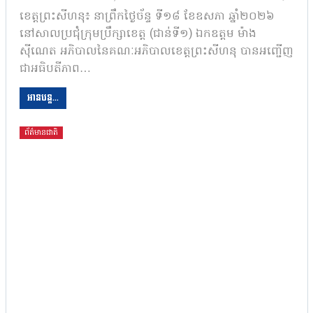
ខេត្តព្រះសីហនុ៖ នាព្រឹកថ្ងៃច័ន្ទ ទី១៨ ខែឧសភា ឆ្នាំ២០២៦
នៅសាលប្រជុំក្រុមប្រឹក្សាខេត្ត (ជាន់ទី១) ឯកឧត្តម ម៉ាង
ស៊ីណេត អភិបាលនៃគណៈអភិបាលខេត្តព្រះសីហនុ បានអញ្ជើញ
ជាអធិបតីភាព…
អានបន្ត...
ព័ត៌មានជាតិ