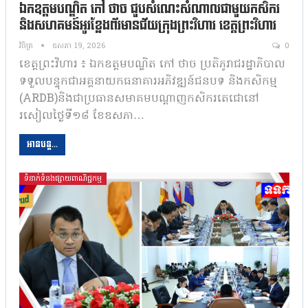
ឯកឧត្តមបណ្ឌិត កៅ ថាច ជួបសំណេះសំណាលជាមួយកសិករ
និងសហគមន៍អូរខ្លែងព័រមានជ័យក្រុងព្រះវិហារ ខេត្តព្រះវិហារ
វិចិត្រ
ឧសភា 19, 2026
0
ខេត្តព្រះវិហារ ៖ ឯកឧត្តមបណ្ឌិត កៅ ថាច ប្រតិភូរាជរដ្ឋាភិបាល
ទទួលបន្ទុកជាអគ្គនាយកធនាគារអភិវឌ្ឍន៍ជនបទ និងកសិកម្ម
(ARDB)និងជាប្រធានសមាគមបណ្តាញកសិករតេជោនៅ
រសៀលថ្ងៃទី១៨ ខែឧសភា…
អានបន្ត...
ទំនាក់ទំនងផ្សាយពាណិជ្ជកម្ម