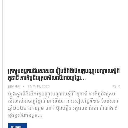
ក្រសួងធម្មការនិងសាសនា រៀបចំពិធីបើកវគ្គបណ្ដុះបណ្ដាលស្ដីពី
តួនាទី ភារកិច្ចនិងក្រមសីលធម៌អាចារ្យខ្មែរ…
ប្រុស អាន
ឧសភា 18, 2026
0
ថ្លែងក្នុងពិធីបើកវគ្គបណ្ដុះបណ្ដាលស្ដីពី តួនាទី ភារកិច្ចនិងក្រម
សីលធម៌អាចារ្យខ្មែរ ជំនាន់ទី៥៣ នារសៀលថ្ងៃទី១៨ ខែឧសភា
ឆ្នាំ២០២៦ ឯកឧត្តម ហាក់ ប៊ុនធឿន រដ្ឋលេខាធិការ តំណាង ដ៏
ខ្ពង់ខ្ពស់ឯកឧត្តម…
អានបន្ត...