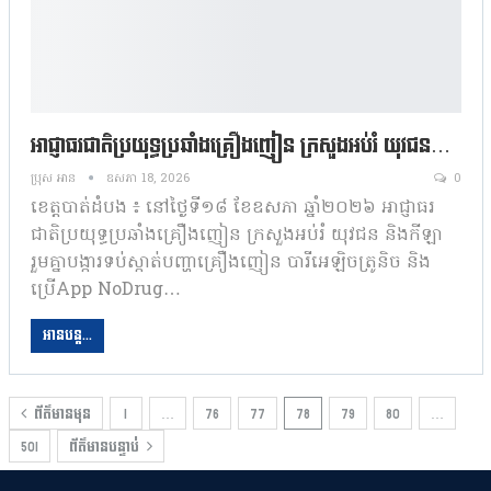
អាជ្ញាធរជាតិប្រយុទ្ធប្រឆាំងគ្រឿងញៀន ក្រសួងអប់រំ យុវជន…
ប្រុស អាន
ឧសភា 18, 2026
0
ខេត្តបាត់ដំបង ៖ នៅថ្ងៃទី១៨ ខែឧសភា ឆ្នាំ២០២៦ អាជ្ញាធរ
ជាតិប្រយុទ្ធប្រឆាំងគ្រឿងញៀន ក្រសួងអប់រំ យុវជន និងកីឡា
រួមគ្នាបង្ការទប់ស្កាត់បញ្ហាគ្រឿងញៀន បារីអេឡិចត្រូនិច និង
ប្រើApp NoDrug…
អានបន្ត...
ព័ត៌មានមុន
1
…
76
77
78
79
80
…
501
ព័ត៌មានបន្ទាប់