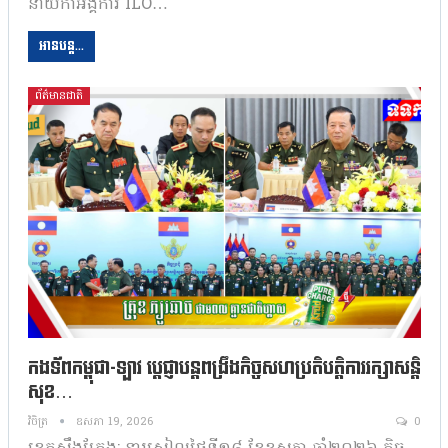
នាយិកាអង្គការ ILO…
អានបន្ត...
ព័ត៌មានជាតិ
កងទ័ពកម្ពុជា-ឡាវ ប្តេជ្ញាបន្តពង្រឹងកិច្ចសហប្រតិបត្តិការរក្សាសន្តិ
សុខ…
វិចិត្រ
ឧសភា 19, 2026
0