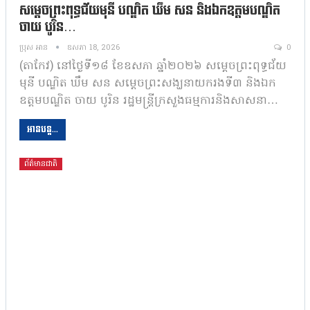
សម្តេចព្រះពុទ្ធជ័យមុនី បណ្ឌិត ឃឹម សន និងឯកឧត្តមបណ្ឌិត
ចាយ បូរិន…
ប្រុស អាន
ឧសភា 18, 2026
0
(តាកែវ) នៅថ្ងៃទី១៨ ខែឧសភា ឆ្នាំ២០២៦​ សម្តេចព្រះពុទ្ធជ័យ
មុនី បណ្ឌិត ឃឹម សន សម្តេចព្រះសង្ឃនាយករងទី៣ និងឯក
ឧត្តមបណ្ឌិត ចាយ បូរិន រដ្ឋមន្ត្រីក្រសួងធម្មការនិងសាសនា…
អានបន្ត...
ព័ត៌មានជាតិ