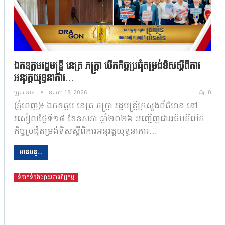
ឯកឧត្តមរដ្ឋមន្ត្រី នេត្រ ភក្ត្រា បើកកិច្ចប្រជុំតម្រង់ទិសស្តីពីការ
អនុវត្តយុទ្ធនាការ…
ប្រុស អាន
ឧសភា 18, 2026
0
(ភ្នំពេញ)៖ ឯកឧត្តម នេត្រ ភក្ត្រា រដ្ឋមន្ត្រីក្រសួងព័ត៌មាន នៅ
រសៀលថ្ងៃទី១៨ ខែឧសភា ឆ្នាំ២០២៦ អញ្ជើញជាអធិបតីបើក
កិច្ចប្រជុំតម្រង់ទិសស្តីពីការអនុវត្តយុទ្ធនាការ…
អានបន្ត...
ទំនាក់ទំនងផ្សាយពាណិជ្ជកម្ម