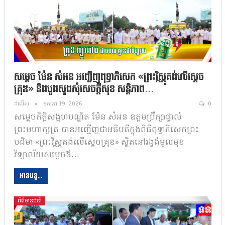
សម្តេច ម៉ែន សំអន អញ្ជើញពុទ្ធាភិសេក «ព្រះវិស្ណុគង់​លើ​ស្ដេច
គ្រុឌ» និងបួងសួងសុំសេចក្តីសុខ សន្តិភាព…
ដាលីស
ឧសភា 19, 2026
0
សម្តេចកិត្តិសង្គហបណ្ឌិត ម៉ែន សំអន ឧត្តមប្រឹក្សាផ្ទាល់
ព្រះមហាក្សត្រ បានអញ្ជើញជាអធិបតីក្នុងពិធីពុទ្ធាភិសេកព្រះ
បដិមា «ព្រះវិស្ណុគង់​លើ​ស្ដេចគ្រុឌ» ស្ថិតនៅរង្វង់មូល​មុខ​
វិទ្យាល័យសម្តេចឪ…
អានបន្ត...
ព័ត៌មានជាតិ