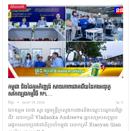
ព័ត៌មានជាតិ
កម្ពុជា និងដៃគូអភិវឌ្ឍន៍ សាទរភាពជោគជ័យនៃការអនុវត្ត
សាកល្បងកម្មវិធី RPL…
វិចិត្រ
ឧសភា 19, 2026
0
ឯកឧត្តម ហេង សួរ រដ្ឋមន្រ្តីក្រសួងការងារនិងបណ្តុះបណ្តាលវិជ្ជា
ជីវៈ លោកស្រី Vladanka Andreeva អ្នកសម្របសម្រួល
អង្គការសហប្រជាជាតិប្រចាំកម្ពុជា លោកស្រី Xiaoyan Qian