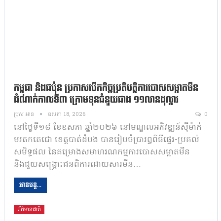
កម្ពុជា និងជប៉ុន ប្រកាសបើកកិច្ចប្រតិបត្តិការបោសសម្អាតមីន
ដំណាក់កាលទី៣ ក្រោមទុនជំនួយជាង ១១លានដុល្លារ
ប្រុស អាន
ឧសភា 18, 2026
0
នៅថ្ងៃទី១៨ ខែឧសភា ឆ្នាំ២០២៦ នៅមណ្ឌលអភិវឌ្ឍន៍ស៊ីម៉ាក់
មរតកតេជោ ខេត្តបាត់ដំបង បានរៀបចំប្រារឰពិធីផ្ទេរ-ប្រគល់
សមិទ្ធផល នៃគម្រោងសមាហរណកម្មការបោសសម្អាតមីន
និងជួយសង្គ្រោះជនពិការដោយសារមីន…
អានបន្ត...
ព័ត៌មានជាតិ