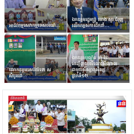
ឯកឧត្តមរដ្ឋមន្រ្តី ហេង សួរ ជំរុញ
អាជីវកម្មសេវាកម្មទេសចរណ៍…
លើកកម្ពស់ការដឹកនាំ…
ឯកឧត្តមបណ្ឌិត ហ៊ឺ វីរៈ
អញ្ជើញជួបសំណេះសំណាល
លោកឧត្តមសេនីយ៍ទោ ស
ជាមួយសិស្សានុសិស្ស
សំបូរធន…
ថ្នាក់ទី១២…
ព័ត៌មានជាតិ