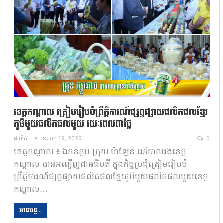
ខេត្តកណ្ដាល ត្រៀមរៀបចំព្រឹត្តិការណ៍ផ្សព្វផ្សាយផលិតផលខ្មែរ
ភូមិមួយផលិតផលមួយ រយៈពេល៣ថ្ងៃ
ដាលីស
ឧសភា 19, 2026
0
ខេត្តកណ្តាល ៖ ឯកឧត្តម គុ្រយ ម៉ាឡែន អភិបាលរងខេត្ត
កណ្ដាល បានអញ្ជើញជាអធិបតី ក្នុងកិច្ចប្រជុំត្រៀមរៀបចំ
ព្រឹត្តិការណ៍ផ្សព្វផ្សាយផលិតផលខ្មែរភូមិមួយផលិតផលមួយខេត្ត
កណ្តាល…
អានបន្ត...