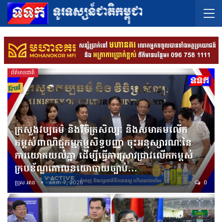
ព័ត៌មានជាតិ
ក្រសួងវប្បធម៌ និងវិចិត្រសិល្បៈ និងសមាគមលើក
កម្ពស់ពាណិជ្ជកម្មកម្មសិទ្ធបញ្ញា ចុះអនុស្សារណៈនៃ
ការយោគយល់គ្នា ដើម្បីធ្វើការស្រាវជ្រាវលើកកម្ពស់
ក្របខ័ណ្ឌគោលនយោបាយច្បាប់…
ប្រុស អាន
សីហា 7, 2026
0