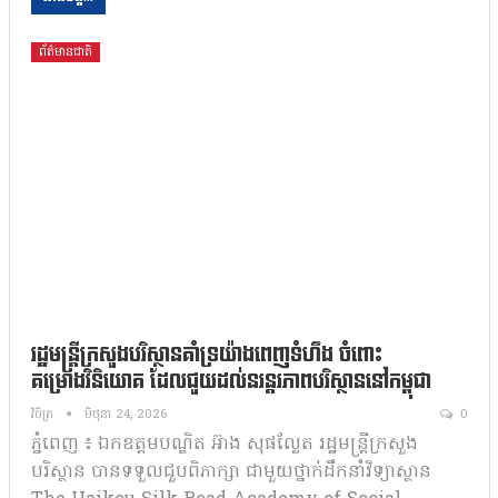
ព័ត៌មានជាតិ
រដ្ឋមន្រ្តីក្រសួងបរិស្ថានគាំទ្រយ៉ាងពេញទំហឹង ចំពោះ
គម្រោងវិនិយោគ ដែលជួយដល់នរន្តរភាពបរិស្ថាននៅកម្ពុជា
វិចិត្រ
មិថុនា 24, 2026
0
ភ្នំពេញ ៖ ឯកឧត្តមបណ្ឌិត អ៊ាង សុផល្លែត រដ្ឋមន្រ្តីក្រសួង
បរិស្ថាន បានទទួលជួបពិភាក្សា ជាមួយថ្នាក់ដឹកនាំវិទ្យាស្ថាន