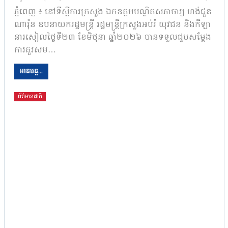
ភ្នំពេញ ៖ នៅទីស្ដីការក្រសួង ឯកឧត្តមបណ្ឌិតសភាចារ្យ ហង់ជួន
ណារ៉ុន ឧបនាយករដ្ឋមន្ត្រី រដ្ឋមន្ត្រីក្រសួងអប់រំ យុវជន និងកីឡា
នារសៀលថ្ងៃទី២៣ ខែមិថុនា ឆ្នាំ២០២៦ បានទទួលជួបសម្ដែង
ការគួរសម…
អានបន្ត...
ព័ត៌មានជាតិ