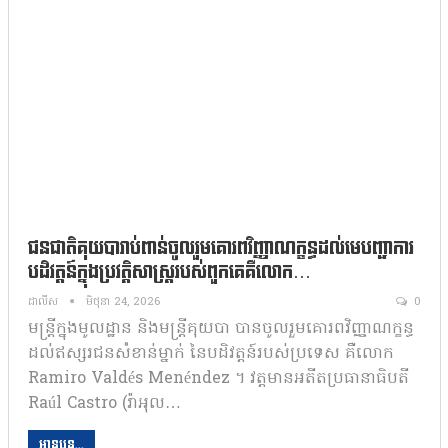
ជនជាតិគុយបារាប់ពាន់ចូលរួមគោរពវិញ្ញាណក្ខន្ធដល់មេបញ្ជាការ
បដិវត្តន៍ក្នុងប្រវត្តិសាស្ត្ររបស់ពួកគេគឺលោក…
ដាលីស
មិថុនា 24, 2026
0
មន្ត្រីក្នុងមូលដ្ឋាន និងមន្ត្រីគុយបា បានចូលរួមគោរពវិញ្ញាណក្ខន្ធ
ដល់ឥស្សរជនសំខាន់ម្នាក់ នៃបដិវត្តន៍របស់ប្រទេស គឺលោក
Ramiro Valdés Menéndez ។ វត្តមានអតីតប្រធានាធិបតី
Raúl Castro (រ៉ាអុល…
អានបន្ត...