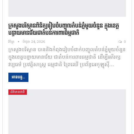
ក្រសួងបរិស្ថានពិនិត្យរៀបចំបញ្ជូលតំបន់ភ្នំមួយចំនួន ក្នុងខេត្ត
បន្ទាយមានជ័យជាតំបន់ការពារធម្មជាតិ
វិចិត្រ
មិថុនា 24, 2026
0
ក្រសួងបរិស្ថាន បាននិងកំពុងរៀបចំដាក់បញ្ចូលតំបន់ភ្នំមួយចំនួន
ក្នុងខេត្តបន្ទាយមានជ័យ ជាតំបន់ការពារធម្មជាតិ ដើម្បីអភិរក្ស
វប្បធម៌ ប្រវត្តិសាស្រ្ត ធម្មជាតិ ព្រៃឈើ ប្រព័ន្ធអេកូឡូស៊ី…
អានបន្ត...
ព័ត៌មានជាតិ