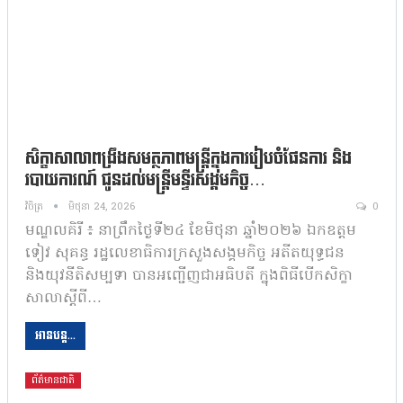
សិក្ខាសាលាពង្រឹងសមត្ថភាពមន្ត្រីក្នុងការរៀបចំផែនការ និង
របាយការណ៍ ជូនដល់មន្ត្រីមន្ទីរសង្គមកិច្ច…
វិចិត្រ
មិថុនា 24, 2026
0
មណ្ឌលគិរី ៖ នាព្រឹកថ្ងៃទី២៤ ខែមិថុនា ឆ្នាំ២០២៦ ឯកឧត្តម
ទៀវ សុគន្ធ រដ្ឋលេខាធិការក្រសួងសង្គមកិច្ច អតីតយុទ្ធជន
និងយុវនីតិសម្បទា បានអញ្ជើញជាអធិបតី ក្នុងពិធីបើកសិក្ខា
សាលាស្តីពី…
អានបន្ត...
ព័ត៌មានជាតិ