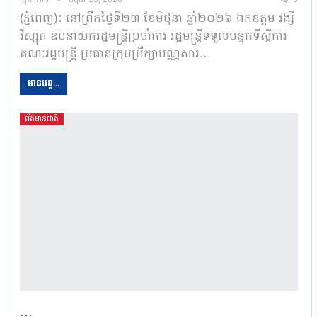
ប្រុស អាន
មិថុនា 23, 2026
0
(ភ្នំពេញ)៖ នៅព្រឹកថ្ងៃទី២៣ ខែមិថុនា ឆ្នាំ២០២៦ ឯកឧត្តម វង្សី
វិស្សុត ឧបនាយករដ្ឋមន្រ្តីប្រចាំការ រដ្ឋមន្ត្រីទទួលបន្ទុកទីស្តីការ
គណៈរដ្ឋមន្ត្រី ប្រធានក្រុមប្រឹក្សាបណ្ណសារ…
អានបន្ត...
ព័ត៌មានជាតិ
…