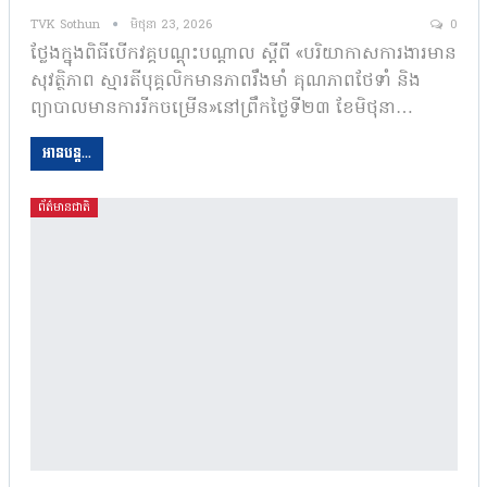
TVK Sothun
មិថុនា 23, 2026
0
ថ្លែងក្នុងពិធីបើកវគ្គបណ្តុះបណ្តាល ស្តីពី «បរិយាកាសការងារមាន
សុវត្ថិភាព ស្មារតីបុគ្គលិកមានភាពរឹងមាំ គុណភាពថែទាំ និង
ព្យាបាលមានការរីកចម្រើន»នៅព្រឹកថ្ងៃទី២៣ ខែមិថុនា…
អានបន្ត...
ព័ត៌មានជាតិ