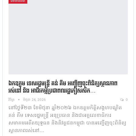
ព័ត៌មានជាតិ
ឯកឧត្តម ទេសរដ្ឋមន្រ្តី គន់ គីម អញ្ជើញចុះពិនិត្យស្ថានភាព
រស់នៅ និង អាជីវកម្មប្រជាពលរដ្ឋភៀសសឹក…
វិចិត្រ
មិថុនា 24, 2026
0
នៅថ្ងៃទី២៣ ខែមិថុនា ឆ្នាំ២០២៦ ឯកឧត្តមកិត្តិសង្គហបណ្ឌិត
គន់ គីម ទេសរដ្ឋមន្រ្តី អនុប្រធាន និងជាអគ្គលេខាធិការ
សមាគមអតីតយុទ្ធធន និងនិវត្តជនកម្ពុជា បានអញ្ជើញចុះពិនិត្យ
ស្ថានភាពរស់នៅ…