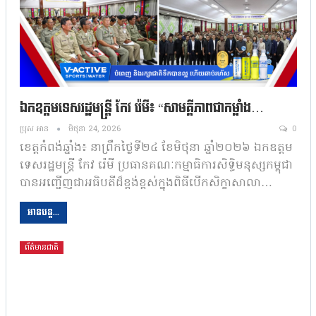
ឯកឧត្តម​ទេសរដ្ឋមន្រ្តី កែវ​ រ៉េមី៖ “សាមគ្គីភាព​ជាកម្លាំង…
ប្រុស អាន
មិថុនា 24, 2026
0
ខេត្តកំពង់ឆ្នាំង៖ នាព្រឹកថ្ងៃទី២៤ ខែមិថុនា ឆ្នាំ២០២៦ ឯកឧត្តម
ទេសរដ្ឋមន្រ្តី កែវ រ៉េមី ប្រធានគណៈកម្មាធិការ​សិទ្ធិមនុស្សកម្ពុជា
បានអញ្ជើញជាអធិបតីដ៏ខ្ពង់ខ្ពស់ក្នុងពិធីបើកសិក្ខាសាលា…
អានបន្ត...
ព័ត៌មានជាតិ