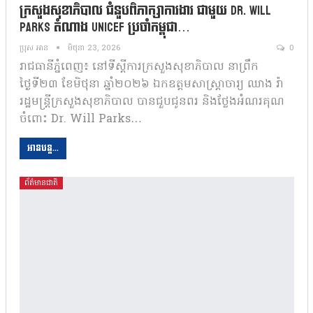
ក្រសួងសុខាភិបាល ជំនួបពិភាក្សាការងារ ជាមួយ Dr. Will
Parks តំណាង UNICEF ប្រចាំកម្ពុជា…
ប្រុស អាន
មិថុនា 23, 2026
0
រាជធានីភ្នំពេញ៖ នៅទីស្តីការក្រសួងសុខាភិបាល នាព្រឹក
ថ្ងៃទី២៣ ខែមិថុនា ឆ្នាំ២០២៦ ឯកឧត្តមសាស្រ្តាចារ្យ ឈាង រ៉ា
រដ្ឋមន្រ្តីក្រសួងសុខាភិបាល បានជួបជូនពរ និងថ្លែងអំណរគុណ
ចំពោះ Dr. Will Parks…
អានបន្ត...
ព័ត៌មានជាតិ