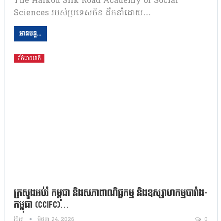
The Haikou Silk Road Academy of Social
Sciences របស់ប្រទេសចិន ដឹកនាំដោយ…
អានបន្ត...
ព័ត៌មានជាតិ
ក្រសួងអប់រំ កម្ពុជា និងសភាពាណិជ្ជកម្ម និងឧស្សាហកម្មបារាំង-
កម្ពុជា (CCIFC)…
វិចិត្រ
មិថុនា 24, 2026
0