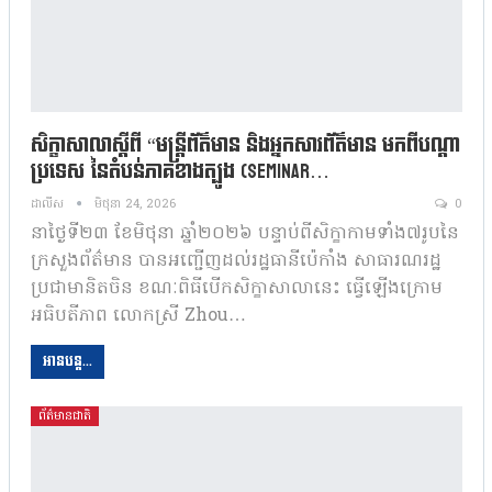
សិក្ខាសាលាស្តីពី “មន្ត្រីព័ត៌មាន និងអ្នកសារព័ត៌មាន មកពីបណ្តា
ប្រទេស នៃតំបន់ភាគខាងត្បូង (Seminar…
ដាលីស
មិថុនា 24, 2026
0
នាថ្ងៃទី២៣ ខែមិថុនា ឆ្នាំ២០២៦ បន្ទាប់ពីសិក្ខាកាមទាំង៧រូបនៃ
ក្រសួងព័ត៌មាន បានអញ្ជើញដល់រដ្ឋធានីប៉េកាំង សាធារណរដ្ឋ
ប្រជាមានិតចិន ខណៈពិធីបើកសិក្ខាសាលានេះ ធ្វើឡើងក្រោម
អធិបតីភាព លោកស្រី Zhou…
អានបន្ត...
ព័ត៌មានជាតិ