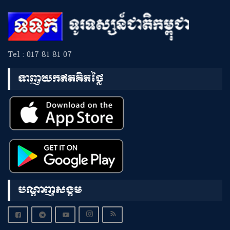
Tel : 017 81 81 07
ទាញយកឥតគិតថ្លៃ
បណ្តាញសង្គម