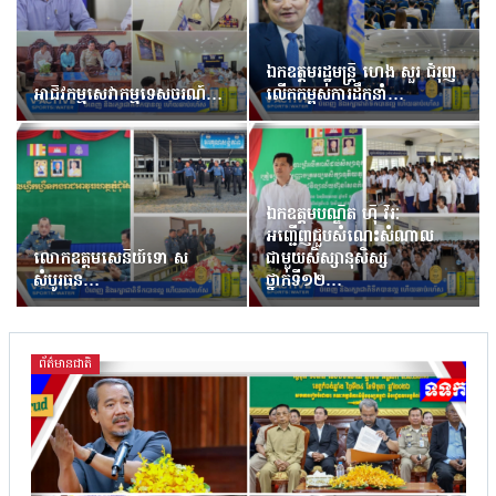
ឯកឧត្តមរដ្ឋមន្រ្តី ហេង សួរ ជំរុញ
អាជីវកម្មសេវាកម្មទេសចរណ៍…
លើកកម្ពស់ការដឹកនាំ…
ឯកឧត្តមបណ្ឌិត ហ៊ឺ វីរៈ
អញ្ជើញជួបសំណេះសំណាល
លោកឧត្តមសេនីយ៍ទោ ស
ជាមួយសិស្សានុសិស្ស
សំបូរធន…
ថ្នាក់ទី១២…
ព័ត៌មានជាតិ