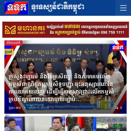
ព័ត៌មានជាតិ
ក្រសួងវប្បធម៌ និងវិចិត្រសិល្បៈ និងសមាគមលើក
កម្ពស់ពាណិជ្ជកម្មកម្មសិទ្ធបញ្ញា ចុះអនុស្សារណៈនៃ
ការយោគយល់គ្នា ដើម្បីធ្វើការស្រាវជ្រាវលើកកម្ពស់
ក្របខ័ណ្ឌគោលនយោបាយច្បាប់…
ប្រុស អាន
សីហា 7, 2026
0