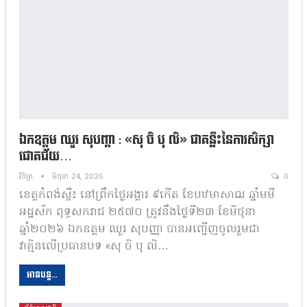
ឯកឧត្តម ឈួរ សុបញ្គា : «សុ ចិ បុ លិ» ជាគន្លឹះនៃការសិក្សា
ជោគជ័យ…
វិចិត្រ
មិថុនា 24, 2026
0
ខេត្តកំពង់ស្ពឺ៖ នៅព្រឹកថ្ងៃអង្គារ ៩កើត ខែបឋមាសាឍ ឆ្នាំមមី
អដ្ឋស័ក ពុទ្ធសករាជ ២៥៧០ ត្រូវនឹងថ្ងៃទី២៣ ខែមិថុនា
ឆ្នាំ២០២៦ ឯកឧត្តម ឈួរ សុបញ្ញា បានអញ្ជើញចូលរួមជា
វាគ្មិនលើប្រធានបទ «សុ ចិ បុ លិ…
អានបន្ត...