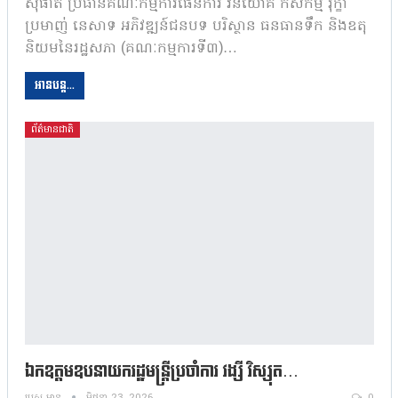
សុផាត ប្រធានគណៈកម្មការផែនការ វិនិយោគ កសិកម្ម រុក្ខា
ប្រមាញ់ នេសាទ អភិវឌ្ឍន៍ជនបទ បរិស្ថាន ធនធានទឹក និងឧតុ
និយមនៃរដ្ឋសភា (គណៈកម្មការទី៣)…
អានបន្ត...
ព័ត៌មានជាតិ
ឯកឧត្តមឧបនាយករដ្ឋមន្រ្តីប្រចាំការ វង្សី វិស្សុត…