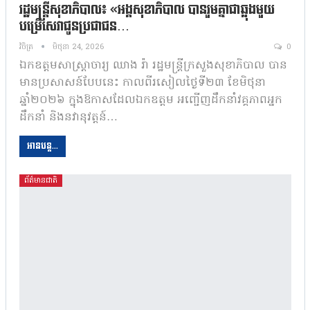
រដ្ឋមន្រ្តីសុខាភិបាល៖ «អង្គសុខាភិបាល បានរួមគ្នាជាឆ្លុងមួយ
បម្រើសេវាជូនប្រជាជន…
វិចិត្រ
មិថុនា 24, 2026
0
ឯកឧត្តមសាស្ត្រាចារ្យ ឈាង រ៉ា រដ្ឋមន្រ្តីក្រសួងសុខាភិបាល បាន
មានប្រសាសន៍បែបនេះ កាលពីរសៀលថ្ងៃទី២៣ ខែមិថុនា
ឆ្នាំ២០២៦ ក្នុងឱកាសដែលឯកឧត្តម អញ្ជើញដឹកនាំវគ្គភាពអ្នក
ដឹកនាំ និងនវានុវត្តន៍…
អានបន្ត...
ព័ត៌មានជាតិ