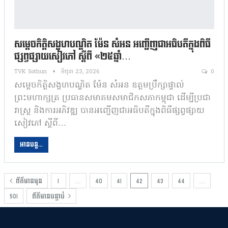
សម្តេចកិត្តិសង្គហបណ្ឌិត ម៉ែន សំអន អញ្ជើញជាអធិបតីក្នុងពិធី
ផ្សព្វផ្សាយសៀវភៅ ស្តីពី «២៥ឆ្នាំ…
TVK Sothun
មិថុនា 23, 2026
0
សម្តេចកិត្តិសង្គហបណ្ឌិត ម៉ែន សំអន ឧត្តមប្រឹក្សាផ្ទាល់
ព្រះមហាក្សត្រ ប្រធានសមាគមសមាជិកសភាកម្ពុជា ដើម្បីប្រជា
រាស្ត្រ និងការអភិវឌ្ឍ បានអញ្ជើញជាអធិបតីក្នុងពិធីផ្សព្វផ្សាយ
សៀវភៅ ស្តីពី…
អានបន្ត...
ព័ត៌មានមុន
1
…
40
41
42
43
44
…
501
ព័ត៌មានបន្ទាប់