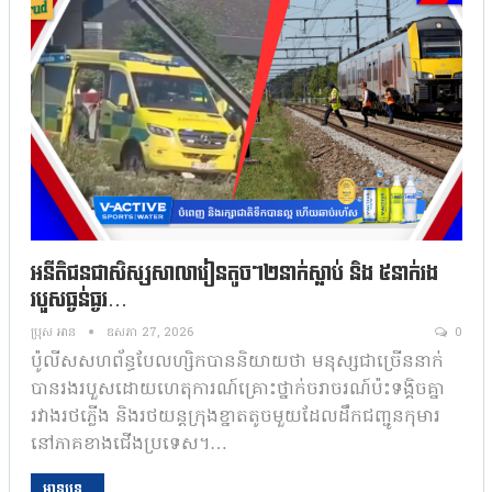
អនីតិជនជាសិស្សសាលារៀនតូចៗ២នាក់ស្លាប់ និង ៥នាក់រង
របួសធ្ងន់ធ្ងរ…
ប្រុស អាន
ឧសភា 27, 2026
0
ប៉ូលីសសហព័ន្ធបែលហ្សិកបាននិយាយថា មនុស្សជាច្រើននាក់
បានរងរបួសដោយហេតុការណ៍គ្រោះថ្នាក់ចរាចរណ៍ប៉ះទង្គិចគ្នា
រវាងរថភ្លើង និងរថយន្តក្រុងខ្នាតតូចមួយដែលដឹកជញ្ជូនកុមារ
នៅភាគខាងជើងប្រទេស។…
អានបន្ត...