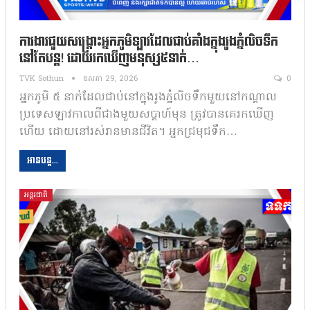
ការងារជួយសង្រ្គោះអ្នកភូមិឡាវដែលជាប់គាំងក្នុងរូងភ្នំលិចទឹក
នៅតែបន្ត! ដោយរកឃើញមនុស្ស៥នាក់…
TVK Sothun
ឧសភា 29, 2026
0
អ្នកភូមិ ៥ នាក់ដែលជាប់នៅក្នុងរូងភ្នំលិចទឹកមួយនៅកណ្តាល
ប្រទេសឡាវកាលពីជាងមួយសប្តាហ៍មុន ត្រូវបានគេរកឃើញ
ហើយ ដោយនៅរស់រានមានជីវិត។ អ្នកជ្រមុជទឹក…
អានបន្ត...
អន្តរជាតិ