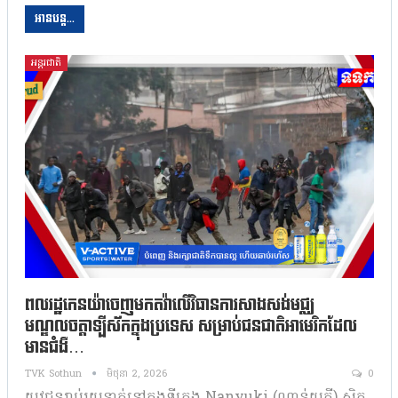
អានបន្ត...
អន្តរជាតិ
ពលរដ្ឋកេនយ៉ាចេញមកតវ៉ាលើវិធានការសាងសង់មជ្ឈ
មណ្ឌលចត្តាឡីស័កក្នុងប្រទេស សម្រាប់ជនជាតិអាមេរិកដែល
មានជំងឺ…
TVK Sothun
មិថុនា 2, 2026
0