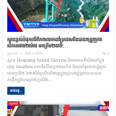
ស្ពានខ្ពស់បំផុតលើពិភពលោកនៅប្រទេសចិនបានពង្រួញការ
បើកបរជាង២ម៉ោង មកត្រឹម២នាទី!…
ប្រុស អាន
មិថុនា 4, 2026
0
ស្ពាន Huajiang Grand Canyon ដែលមានទីតាំងនៅក្នុង
ខេត្ត Guizhou ភាគនិរតីនៃប្រទេសចិន ដែលព័ទ្ធដោយភ្នំខ្ពស់
មានប្រវែង ៦២៥ម៉ែត្រពីលើទន្លេក្នុងជ្រលងភ្នំមួយបានលាត
សន្ធឹងក្នុងបណ្តោយប្រវែង…
អានបន្ត...
អន្តរជាតិ