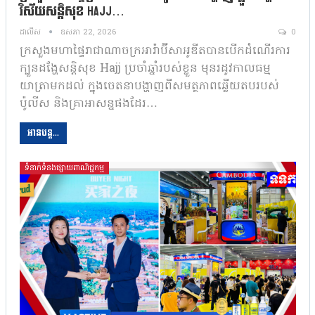
វិស័យសន្តិសុខ Hajj…
ដាលីស
ឧសភា 22, 2026
0
ក្រសួងមហាផ្ទៃរាជាណាចក្រអារ៉ាប៊ីសាអូឌីតបានបើកដំណើរការ
ក្បួនដង្ហែសន្តិសុខ Hajj ប្រចាំឆ្នាំរបស់ខ្លួន មុនរដូវកាលធម្ម
យាត្រាមកដល់ ក្នុងចេតនាបង្ហាញពីសមត្ថភាពឆ្លើយតបរបស់
ប៉ូលីស និងគ្រាអាសន្នផងដែរ…
អានបន្ត...
ទំនាក់ទំនងផ្សាយពាណិជ្ជកម្ម