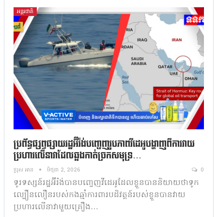
អន្តរជាតិ
ប្រព័ន្ធផ្សព្វផ្សាយរដ្ឋអ៊ីរ៉ង់បញ្ចេញរូបភាពវីដេអូបង្ហាញពីការវាយ
ប្រហារលើនាវាដែលឆ្លងកាត់ច្រកសមុទ្រ…
ប្រុស អាន
មិថុនា 2, 2026
0
ទូរទស្សន៍រដ្ឋអ៊ីរ៉ង់បានបញ្ចេញវីដេអូដែលខ្លួនបាននិយាយថាទូក
ល្បឿនលឿនរបស់កងឆ្មាំការពារបដិវត្តន៍របស់ខ្លួនបានវាយ
ប្រហារលើនាវាមួយគ្រឿង…