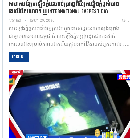
សហគមន៍អ្នក​ឡើងភ្នំ​នេប៉ាល់​ប្រារព្ធ​ពិធីអ្នកឡើងភ្នំខ្ពស់ជាង
គេលើពិភពលោក ឬ International Everest Day…
ប្រុស អាន
ឧសភា 29, 2026
0
ការឡើងភ្នំខ្ពស់ៗគឺជាក្តីស្រម៉ៃមួយរបស់អ្នកនិយមផ្សងព្រេង
ជាមួយទេសភាពធម្មជាតិ ការឡើងភ្នំប្រៀបដូចជាការដាក់
គោលដៅសម្រាប់ភាពជោគជ័យក្នុងឆាកជីវិតរបស់ពួកគេដែរ។…
អានបន្ត...
អន្តរជាតិ