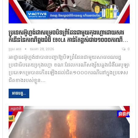
ប្រទេសអ៊ូហ្គង់ដាសម្រេចបិទព្រំដែនជាមួយកុងហ្គោដោយសារ
កំនើននៃករណីឆ្លងជំងឺ Ebola កាន់តែខ្ពស់ជាង១០០០ករណី…
ប្រុស អាន
ឧសភា 28, 2026
0
អាជ្ញាធរអ៊ូហ្គង់ដាបានបញ្ជាឱ្យបិទព្រំដែនជាមួយសាធារណរដ្ឋ
ប្រជាធិបតេយ្យកុងហ្គោ ខណៈដែលករណីសង្ស័យឆ្លងជំងឺអេបូឡា
ប្រភេទកម្របានកើនឡើងដល់ជិត១០០០ករណីនៅក្នុងប្រទេស
ជិតខាងរបស់ខ្លួន…
អានបន្ត...
អន្តរជាតិ