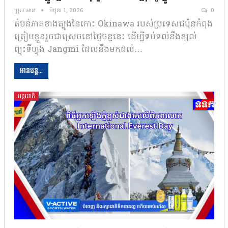
ប្រុស អាន
មិថុនា 1, 2026
0
តំបន់ភាគខាងត្បូងនៃកោះ Okinawa របស់ប្រទេសជប៉ុនកំពុង
ត្រៀមខ្លួនរួចជាស្រេចនៅថ្ងៃចន្ទនេះ ដើម្បីទប់ទល់នឹងខ្យល់
ព្យុះទីហ្វុង Jangmi ដែលនឹងមកដល់…
អានបន្ត...
អន្តរជាតិ