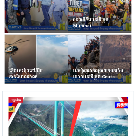
ជនជាតិទីបេនៅទីក្រុង
…
Mumbai…
ភ្លើងឆេះព្រៃនៅអឺរ៉ុប
អេស្ប៉ាញដាក់ពង្រាយកងកម្លាំង
កាន់តែរាលដាល!…
យោធានៅទីក្រុង Ceuta…
អន្តរជាតិ