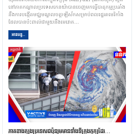
យុវជនរាប់រយនាក់នៅក្នុងទីក្រុង Nanyuki (ណាន់យូគី) ស្ថិត
នៅភាគកណ្តាលប្រទេសកេនយ៉ាបានចេញមកធ្វើបាតុកម្មប្រឆាំង
នឹងការបង្កើតមជ្ឈមណ្ឌលចត្តាឡីស័កសម្រាប់ពលរដ្ឋអាមេរិកាំង
ដែលបានប៉ះពាល់ជាមួយនឹងមេរោគ…
អានបន្ត...
អន្តរជាតិ
ភាគខាងត្បូងប្រទេសជប៉ុនរួមមានទាំងទីក្រុងតូក្យូដែរ…