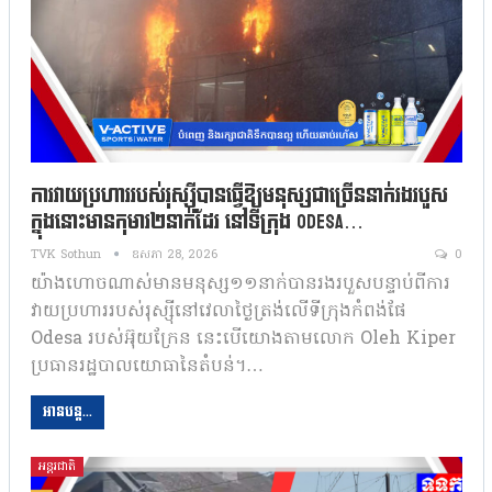
ការវាយប្រហាររបស់រុស្ស៊ីបានធ្វើឱ្យមនុស្សជាច្រើននាក់រងរបួស
ក្នុងនោះមានកុមារ២នាក់ដែរ នៅទីក្រុង Odesa…
TVK Sothun
ឧសភា 28, 2026
0
យ៉ាងហោចណាស់មានមនុស្ស១១នាក់បានរងរបួសបន្ទាប់ពីការ
វាយប្រហាររបស់រុស្ស៊ីនៅវេលាថ្ងៃត្រង់លើទីក្រុងកំពង់ផែ
Odesa របស់អ៊ុយក្រែន នេះបើយោងតាមលោក Oleh Kiper
ប្រធានរដ្ឋបាលយោធានៃតំបន់។…
អានបន្ត...
អន្តរជាតិ