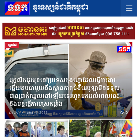
អន្តរជាតិ
បុគ្គលិកជួរមុខនៅប្រទេសកុងហ្គោដែលធ្វើការងារ
ឆ្លើយតបជាមួយនឹងស្ថានភាពជំងឺអេបូឡាមិនទទួល
បានប្រាក់ឈ្នួលនៅឡើយទេរហូតមកដល់ពេលនេះ
និងបន្តធ្វើការហួសកម្លាំង
ដាលីស
សីហា 6, 2026
0