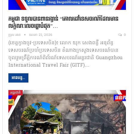
កម្ពុជា ទទួលបានពានរង្វាន់ “គោលដៅទេសចរណ៍ដែលមាន
លក្ខណៈលេចធ្លោបំផុត”…
ប្រុស អាន
ឧសភា 21, 2026
0
(ខេត្តក្វាងចូវ-ប្រទេសចិន)៖ លោក យុក សេងពន្លឺ អនុព័ន្ធ
ទេសចរណ៍ប្រចាំប្រទេសចិន តំណាងក្រសួងទេសចរណ៍បាន
ចូលរួមព្រឹត្តិការណ៍ពិព័រណ៍ទេសចរណ៍អន្តរជាតិ Guangzhou
International Travel Fair (GITF)…
អានបន្ត...
អន្តរជាតិ