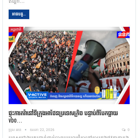
ឥណ្ឌា…
អានបន្ត...
អន្តរជាតិ
ផ្ទុះការតវ៉ានៅទីក្រុងអាថែនប្រទេសក្រិច បន្ទាប់ពីបែកធ្លាយ
VDO…
ប្រុស អាន
ឧសភា 22, 2026
0