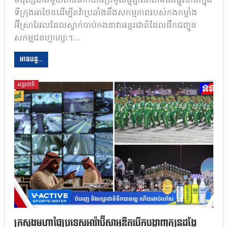
មនុស្សជាងមួយពាន់នាក់បានប្រមូលផ្តុំគ្នានៅតាមដងផ្លូវនានាក្នុង
ទីក្រុងអាថែនដើម្បីតវ៉ាប្រឆាំងនឹងសកម្មភាពរបស់កងកម្លាំង
អ៊ីស្រាអែលដែលស្ទាក់ចាប់កងនាវាអន្តរជាតិដែលដឹកជញ្ជូន
សកម្មជនហ្គាហ្សា។…
អានបន្ត...
អន្តរជាតិ
ក្រសួងមហាផ្ទៃប្រទេសអារ៉ាប៊ីសាអូឌីតបើកបង្ហាញក្បួនដង្ហែ