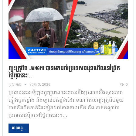
ព្យុះត្រូពិច Jangmi បានមកដល់ប្រទេសជប៉ុនហើយនៅព្រឹក
ថ្ងៃពុធនេះ!…
ប្រុស អាន
មិថុនា 3, 2026
0
ប្រជាជននៅទីក្រុងតូក្យូពេលនេះបាននឹងប្រឈមនឹងស្ថានភាព
ភ្លៀងធ្លាក់ខ្លាំង និងខ្យល់បក់ខ្លាំងដែរ ខណៈដែលព្យុះត្រូពិចមួយ
បានខិតជិតកាន់តែកៀកដល់ភាគខាងកើត និង ភាគកណ្តាល
ប្រទេសជប៉ុននៅថ្ងៃពុធនេះ។…
អានបន្ត...