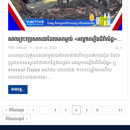
សាលព្រះពុទ្ធសាសនាដែលគេតម្កល់ «អណ្តាតភ្លើងដ៏ពិសិដ្ឋ»…
TVK Sothun
ឧសភា 21, 2026
0
សាលព្រះពុទ្ធសាសនាមួយនៅភាគខាងលិចប្រទេសជប៉ុន ដែល
ត្រូវបានគេស្គាល់ថាជាកន្លែងតម្កល់ «អណ្តាតភ្លើងដ៏ពិសិដ្ឋ» ឬ
eternal flame អស់រយៈពេលជាង ១០០០ឆ្នាំមកហើយ
ពេលនេះបានឆាបឆេះ…
អានបន្ត...
ព័ត៌មានមុន
1
…
6
7
8
9
10
…
57
ព័ត៌មានបន្ទាប់