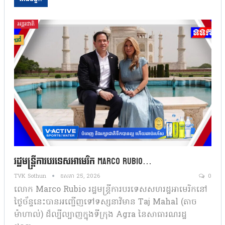
អន្តរជាតិ
រដ្ឋមន្ត្រីការបរទេសអាមេរិក Marco Rubio…
TVK Sothun
ឧសភា 25, 2026
0
លោក Marco Rubio រដ្ឋមន្ត្រីការបរទេសសហរដ្ឋអាមេរិកនៅ
ថ្ងៃច័ន្ទនេះបានអញ្ជើញទៅទស្សនាវិមាន Taj Mahal (តាច
ម៉ាហាល់) ដ៏ល្បីល្បាញក្នុងទីក្រុង Agra នៃសាធារណរដ្ឋ