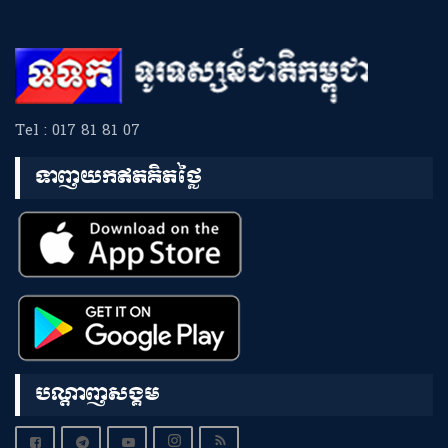
Tel : 017 81 81 07
ទាញយកឥតគិតថ្លៃ
បណ្តាញសង្គម