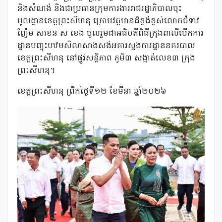
និងសំណង់ និងជាប្រធានក្រុមការងាររាជរដ្ឋាភិបាលចុះ
មូលដ្ឋានខេត្តព្រះសីហនុ ក្រោមវត្តមានដ៏ខ្ពង់ខ្ពស់លោកជំទាវ
ញ៉ែម សាខន ស ខេង ចូលរួមជាអធិបតីពិធីក្រុងពាលីបើកការ
ដ្ឋានបញ្ចុះបឋមសិលាសាងសង់អគារស្នងការដ្ឋាននគរបាល
ខេត្តព្រះសីហនុ នៅផ្លូវសន្តិភាព ភូមិ៣ សង្កាត់លេខ៣ ក្រុង
ព្រះសីហនុ។
ខេត្តព្រះសីហនុ ព្រឹកថ្ងៃទី១២ ខែមីនា ឆ្នាំ២០២៦