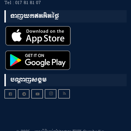
Tel : 017 81 81 07
ទាញយកឥតគិតថ្លៃ
បណ្តាញសង្គម