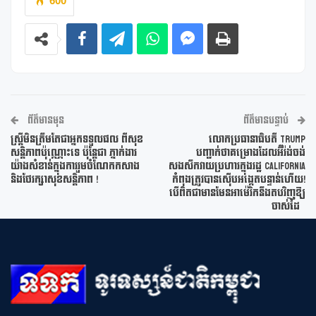
600
ព័ត៌មានមុន
ព័ត៌មានបន្ទាប់
ស្ត្រីមិនត្រឹមតែជាអ្នកទទួលផល ពីសុខ
លោកប្រធានាធិបតី Trump
សន្តិភាពប៉ុណ្ណោះទេ ប៉ុន្តែជា ភ្នាក់ងារ
បញ្ជាក់ថាគម្រោងដែលអ៊ីរ៉ង់ចង់
យ៉ាងសំខាន់ក្នុងការរួមចំណែកកសាង
សងសឹកវាយប្រហារក្នុងរដ្ឋ California
និងថែរក្សាសុខសន្តិភាព !
កំពុងត្រូវបានស៊ើបអង្កេតបន្ទាន់ហើយ!
បើពិតជាមានមែនអាម៉េរិកនឹងតបវិញឱ្យ
ចាស់ដៃ