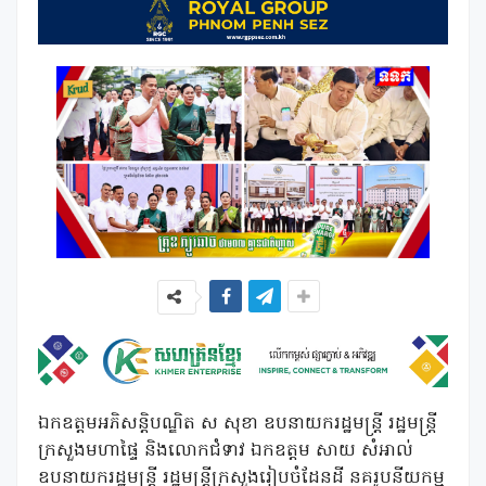
ឯកឧត្តមអភិសន្តិបណ្ឌិត ស សុខា ឧបនាយករដ្ឋមន្ត្រី រដ្ឋមន្ត្រី
ក្រសួងមហាផ្ទៃ និងលោកជំទាវ ឯកឧត្តម សាយ សំអាល់
ឧបនាយករដ្ឋមន្ត្រី រដ្ឋមន្ត្រីក្រសួងរៀបចំដែនដី នគរូបនីយកម្ម