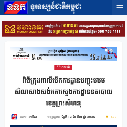
ព័ត៌មានជាតិ
ពិធីក្រុងពាលីបើកការដ្ឋានបញ្ចុះបឋម
សិលាសាងសង់អគារស្នងការដ្ឋាននគរបាល
ខេត្តព្រះសីហនុ
ចេញផ្សាយ
ថ្ងៃទី 12 ខែ មីនា ឆ្នាំ 2026
600
ដោយ
ដាលីស