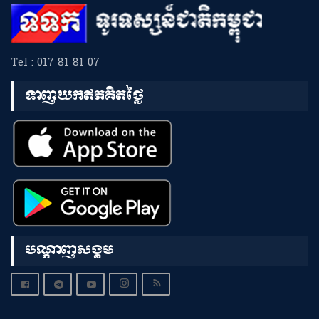
Tel : 017 81 81 07
ទាញយកឥតគិតថ្លៃ
បណ្តាញសង្គម