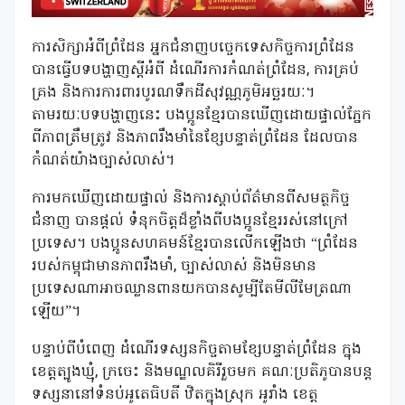
ការសិក្សាអំពីព្រំដែន អ្នកជំនាញបច្ចេកទេសកិច្ចការព្រំដែន
បានធ្វើបទបង្ហាញស្តីអំពី ដំណើរការកំណត់ព្រំដែន, ការគ្រប់
គ្រង និងការការពារបូរណទឹកដីសុវណ្ណភូមិអច្ឆរយៈ។
តាមរយៈបទបង្ហាញនេះ បងប្អូនខ្មែរបានឃើញដោយផ្ទាល់ភ្នែក
ពីភាពត្រឹមត្រូវ និងភាពរឹងមាំនៃខ្សែបន្ទាត់ព្រំដែន ដែលបាន
កំណត់យ៉ាងច្បាស់លាស់។
ការមកឃើញដោយផ្ទាល់ និងការស្ដាប់ព័ត៌មានពីសមត្ថកិច្ច
ជំនាញ បានផ្តល់ ទំនុកចិត្តដ៏ខ្លាំងពីបងប្អូនខ្មែររស់នៅក្រៅ
ប្រទេស។ បងប្អូនសហគមន៍ខ្មែរបានលើកឡើងថា “ព្រំដែន
របស់កម្ពុជាមានភាពរឹងមាំ, ច្បាស់លាស់ និងមិនមាន
ប្រទេសណាអាចឈ្លានពានយកបានសូម្បីតែមីលីមែត្រណា
ឡើយ”។
បន្ទាប់ពីបំពេញ ដំណើរទស្សនកិច្ចតាមខ្សែបន្ទាត់ព្រំដែន ក្នុង
ខេត្តត្បូងឃ្មុំ, ក្រចេះ និងមណ្ឌលគិរីរួចមក គណៈប្រតិភូបានបន្ត
ទស្សនានៅទំនប់អូតេធិបតី ឋិតក្នុងស្រុក អូរាំង ខេត្ត