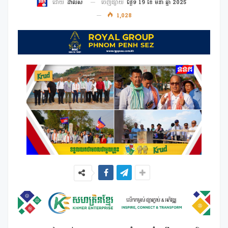
ចេញផ្សាយ
ថ្ងៃទី 19 ខែ មីនា ឆ្នាំ 2025
ដោយ
ដាលីស
1,028