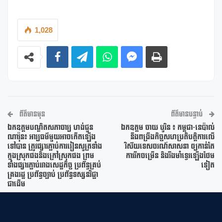
1,028
ព័ត៌មានមុន
ព័ត៌មានបន្ទាប់
ឯកឧត្តមបណ្ឌិតសភាចារ្យ ហង់ជួន
ឯកឧត្តម ចាយ បូរិន ៖ កម្ពុជា-នេប៉ាល់
ណារ៉ុន៖ អារ្យធម៌មួយអាចកើតឡើង
នឹងពង្រឹងកិច្ចសហប្រតិបត្តិការលើ
ទៅបាន ត្រូវផ្សារភ្ជាប់ការរៀនសូត្រទាំង
វិស័យទេសចរណ៍សាសនា ឲ្យកាន់តែ
ក្នុងស្រុកផងនិងក្រៅស្រុកផង ព្រម
ការរីកចម្រើន និងរឹងមាំទ្វេរឡើងថែម
ទាំងផ្សារភ្ជាប់រវាងសេដ្ឋកិច្ច ប្រព័ន្ធគ្រប់
ទៀត
គ្រងរដ្ឋ ប្រព័ន្ធច្បាប់ ប្រព័ន្ធទស្សនវិជ្ជា
ជាដើម