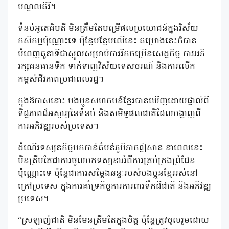
មណ្ឌលគិរី។
ទំនប់អូតេធិបតី មិនត្រឹមតែបម្រើផលប្រយោជន៍ក្នុងវិស័យ
កសិកម្មប៉ុណ្ណោះទេ ប៉ុន្តែបន្ថែមលើនេះ គម្រោងនេះក៏បាន
បំពេញតួនាទីជាស្នូលសម្រាប់ការរីកចម្រើនសេដ្ឋកិច្ច ការអភិ
រក្សធនធានទឹក ទាក់ទាញវិស័យទេសចរណ៍ និងការលើក
កម្ពស់ជីវភាពប្រជាពលរដ្ឋ។
ក្នុងឱកាសនោះ បងប្អូនសហគមន៍ខ្មែរបានឃើញដោយផ្ទាល់ពី
ទិដ្ឋភាពដ៏អស្ចារ្យនៃទំនប់ និងសមិទ្ធផលជាតិដែលបង្ហាញពី
ការអភិវឌ្ឍរបស់ប្រទេស។
ដំណើរទស្សនកិច្ចមកកាន់តំបន់ភូមិភាគឦសាន នាពេលនេះ
មិនត្រឹមតែជាការចូលមកទស្សនាអំពីការគ្រប់គ្រងព្រំដែន
ប៉ុណ្ណោះទេ ប៉ុន្តែជាការសម្ដែងឆន្ទៈរបស់បងប្អូនខ្មែររស់នៅ
ក្រៅប្រទេស ក្នុងការគាំទ្រកិច្ចការការពារទឹកដីជាតិ និងអភិវឌ្ឍ
ប្រទេស។
“ស្រឡាញ់ជាតិ មិនមែនត្រឹមតែក្នុងចិត្ត ប៉ុន្តែត្រូវចូលរួមដោយ