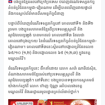
បងប្អូនខ្មែររស់នៅក្រៅប្រទេស បំពេញដំណើរទស្សនកិច្ច
តំបន់ព្រំដែនកម្ពុជា-វៀតណាម ដើម្បីបានឃើញដោយផ្ទាល់
និងការស្ដាប់ព័ត៌មានពីសមត្ថកិច្ចជំនាញ
បន្ទាប់ពីបំពេញដំណើរទស្សនកិច្ចនៅ គោលដៅទី១ និងទី២
រួចមក បងប្អូនសហគមន៍ខ្មែរពីប្រទេសអូស្ត្រាលី និង
ណូវែលហ្សេឡង់ បានមកដល់ គោលដៅទី៣ ដែលជា
គោលដៅចុងក្រោយ នៃដំណើរទស្សនកិច្ចតំបន់ព្រំដែនកម្ពុជា-
វៀតណាម។ គោលដៅទី៣នេះស្ថិតនៅបង្គោលព្រំដែនលេខ
៦៥/១០ (១,២) និងបង្គោលលេខ ៦៥ (១,២,៣) ក្នុងខេត្ត
មណ្ឌលគិរី។
ដំណើរទស្សនកិច្ចនេះ ដឹកនាំដោយ លោក សារ៉ា ណារីជេស៉ិន,
តំណាងសហគមន៍ខ្មែររស់នៅប្រទេសអូស្ត្រាលី និង
ណូវែលហ្សេឡង់។ នៅទីនោះ បងប្អូនបានទទួលការស្វាគមន៍
យ៉ាងកក់ក្តៅពី លោក ហ៊ាញ ប៊ុណ្ណា អភិបាលរងខេត្ត
មណ្ឌលគិរី និងអាជ្ញាធរមូលដ្ឋានគ្រប់លំដាប់ថ្នាក់។