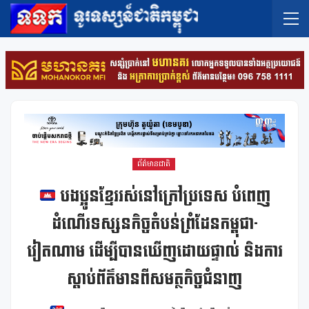
ព័ត៌មានជាតិ
បងប្អូនខ្មែររស់នៅក្រៅប្រទេស បំពេញ
ដំណើរទស្សនកិច្ចតំបន់ព្រំដែនកម្ពុជា-
វៀតណាម ដើម្បីបានឃើញដោយផ្ទាល់ និងការ
ស្ដាប់ព័ត៌មានពីសមត្ថកិច្ចជំនាញ