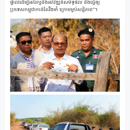
ផ្ទាល់ដើម្បីអភិរក្សនិងអភិវឌ្ឍន៍សមិទ្ធផល និងធ្វើឲ្យ
ប្រទេសកម្ពុជាកាន់តែរឹងមាំ ក្រោមម្លប់សន្តិភាព”។