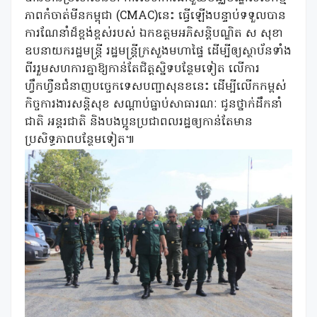
ភាពកំចាត់មីនកម្ពុជា (CMAC)នេះ ធ្វើឡើងបន្ទាប់ទទួលបាន
ការណែនាំដ៏ខ្ពង់ខ្ពស់របស់ ឯកឧត្តមអភិសន្តិបណ្ឌិត ស សុខា
ឧបនាយករដ្ឋមន្ត្រី រដ្ឋមន្ត្រីក្រសួងមហាផ្ទៃ ដើម្បីឲ្យស្ថាប័នទាំង
ពីររួមសហការគ្នាឱ្យកាន់តែជិត្តស្និទបន្ថែមទៀត លើការ
ហ្វឹកហ្វឺនជំនាញបច្ចេកទេសបញ្ជាសុនខនេះ ដើម្បីលើកកម្ពស់
កិច្ចការងារសន្តិសុខ សណ្ដាប់ធ្នាប់សាធារណៈ ជូនថ្នាក់ដឹកនាំ
ជាតិ អន្តរជាតិ និងបងប្អូនប្រជាពលរដ្ឋឲ្យកាន់តែមាន
ប្រសិទ្ធភាពបន្ថែមទៀត៕