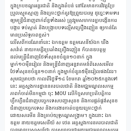
ក្នុងក្របខណ្ឌអន្តរជាតិ និងក្នុងតំបន់ នៅតែមានការវិវត្តប្រែ
ប្រួលស្មុគស្មាញ និងគ្រោះថ្នាក់គួរឱ្យព្រួយបារម្ភ ដូច្នេះទាមទារ
ឲ្យមន្រ្តីជំនាញពាក់ព័ន្ធទាំងអស់ ត្រូវរួមសហការគ្នាបង្កើនការ
បង្ការ ទប់ស្កាត់ និងបង្រ្កាបបទល្មើសគ្រឿងញៀន ឲ្យកាន់តែ
មានប្រសិទ្ធភាពខ្ពស់។
លើសពីការណែនាំនេះ ឯកឧត្តម ឧត្តមសេនីយ៍ឯក ឃឹង
សារ៉ាត់ នាយកមន្ទីរប្រឆាំងគ្រឿងញៀន ក៏បានឧបត្ថម្ភ
ដល់មន្រ្តីជំនាញថែទាំសុនខចំនួន១០នាក់ ក្នុង
ម្នាក់១០ម៉ឺនរៀល និងមន្រ្តីជំនាញអន្តរាគមន៍ពិសេសមើល
ថែទាំសុនខចំនួន១០នាក់ ក្នុងម្នាក់ចំនួន៥ម៉ឺនរៀលផងដែរ។
សូមជម្រាបថា កាលពីថ្ងៃទី១៤ ខែមករា ឆ្នាំ២០២៥កន្លងទៅ
នេះ អគ្គស្នងការដ្ឋាននគរបាលជាតិ និងមជ្ឈមណ្ឌលសកម្ម
ភាពកំចាត់មីនកម្ពុជា ចុះ MOU លើកិច្ចសហប្រតិបត្តិការ
ហ្វឹកហ្វឺនជំនាញបច្ចេកទេសបញ្ជាសុនខ និងការផ្គត់ផ្គង់សុនខ
ជំនាញបច្ចេកទេស និងការងារកាត់បន្ថយគ្រោះថ្នាក់
ដោយសារមីន និងគ្រាប់យុទ្ធភណ្ឌសង្រ្គាម។ ក្នុងនោះ ឯក
ឧត្តម នាយឧត្តមសេនីយ៍ ស ថេត អគ្គស្នងការនគរបាលជាតិ
បានមានប្រសាសន៍ថា ការសហការជាមួយមជ្ឈមណ្ឌលសកម្ម