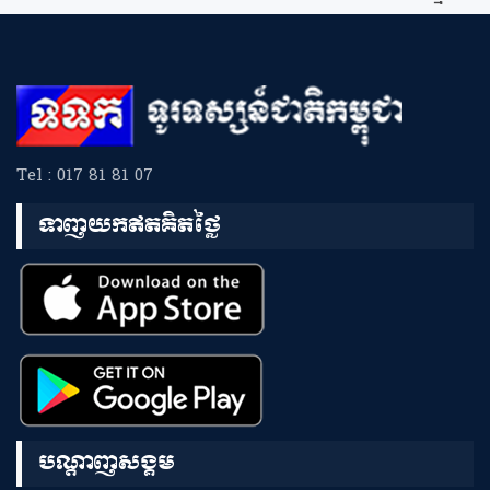
Tel : 017 81 81 07
ទាញយកឥតគិតថ្លៃ
បណ្តាញសង្គម