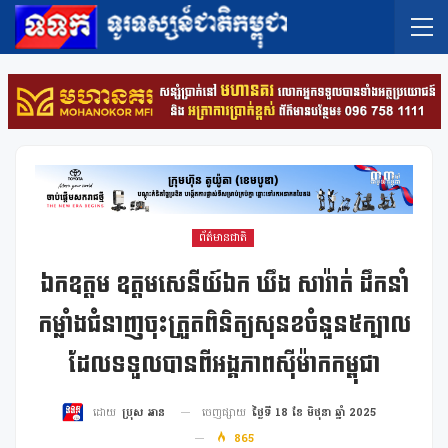
ព័ត៌មានជាតិ
ឯកឧត្តម ឧត្តមសេនីយ៍ឯក ឃឹង សារ៉ាត់ ដឹកនាំ
កម្លាំងជំនាញចុះត្រួតពិនិត្យសុនខចំនួន៥ក្បាល
ដែលទទួលបានពីអង្គភាពស៊ីម៉ាកកម្ពុជា
ចេញផ្សាយ
ថ្ងៃទី 18 ខែ មិថុនា ឆ្នាំ 2025
ដោយ
ប្រុស អាន
865