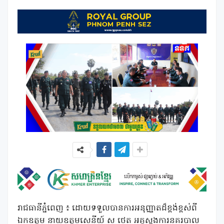
រាជធានីភ្នំពេញ ៖ ដោយទទួលបានការអនុញ្ញាតដ៏ខ្ពង់ខ្ពស់ពី
ឯកឧត្តម នាយឧត្តមសេនីយ៍ ស ថេត អគ្គស្នងការនគរបាល