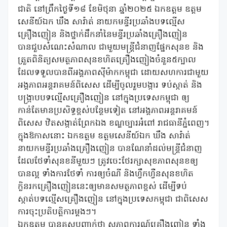
ជាតិ នៅព្រឹកថ្ងៃទី១៨ ខែមិថុនា ឆ្នាំ២០២៥ ឯកឧត្តម ឧត្តម
សេនីយ៍ឯក ឃឹង សារ៉ាត់ នាយកមន្ទីរប្រឆាំងបទល្មើស
គ្រឿងញៀន និងថ្នាក់ដឹកនាំនៃមន្ទីរប្រឆាំងគ្រឿងញៀន
បានជួបសំណេះសំណាល ជាមួយមន្ត្រីជំនាញផ្នែកសុនខ និង
ត្រួតពិនិត្យសមត្ថភាពសុនខហិតគ្រឿងញៀងចំនួន៥ក្បាល
ដែលទទួលបានពីអង្គភាពស៊ីម៉ាកកម្ពុជា ដោយសហការជាមួយ
អង្គភាពអន្តរាគមន៍ពិសេស ដើម្បីចូលរួមបង្ការ ទប់ស្កាត់ និង
បង្រ្កាបបទល្មើសគ្រឿងញៀន នៅក្នុងប្រទេសកម្ពុជា ឲ្យ
កាន់តែមានប្រសិទ្ធខ្ពស់បន្ថែមទៀត នៅអង្គភាពអន្តរាគមន៍
ពិសេស ឋិតសង្កាត់ព្រែកឯង ខណ្ឌច្បារអំពៅ រាជធានីភ្នំពេញ។
ក្នុងឱកាសនោះ ឯកឧត្តម ឧត្តមសេនីយ៍ឯក ឃឹង សារ៉ាត់
នាយកមន្ទីរប្រឆាំងគ្រឿងញៀន បានណែនាំដល់មន្រ្តីជំនាញ
ដែលថែទាំសុនខនីមួយៗ ត្រូវចេះថែរក្សាសុខភាពសុនខឲ្យ
បានល្អ ទាំងការថែទាំ ការឲ្យចំណី និងហ្វឹកហ្វឺនសុនខហិត
ក្លិនរកគ្រឿងញៀននេះឲ្យមានសមត្ថភាពខ្ពស់ ដើម្បីទប់
ស្កាត់បទល្មើសគ្រឿងញៀន នៅក្នុងប្រទេសកម្ពុជា ជាពិសេស
ការចុះប្រតិបត្តិការម្ដងៗ។
ឯកឧត្តម បានគូសបញ្ជាក់ថា សភាពការណ៍គ្រឿងញៀន ទាំង