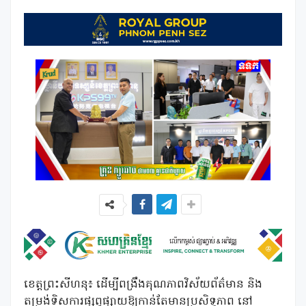
ខេត្តព្រះសីហនុ៖ ដើម្បីពង្រឹងគុណភាពវិស័យព័ត៌មាន និង
តម្រង់ទិសការផ្សព្វផ្សាយឱ្យកាន់តែមានប្រសិទ្ធភាព នៅ