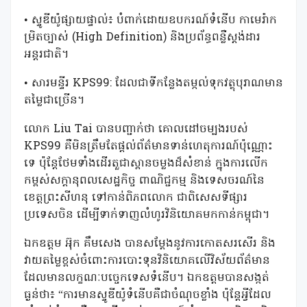
• ស្ទូឌីយ៉ូផ្សាយផ្ទាល់៖ បំពាក់ដោយឧបករណ៍ទំនើប កាមេរ៉ាក
ម្រិតច្បាស់ (High Definition) និងប្រព័ន្ធពន្លឺស្តង់ដារ
អន្តរជាតិ។
• សារមន្ទីរ KPS99: ដែលជាទីកន្លែងតម្កល់ទុកវត្ថុបុរាណមាន
តម្លៃជាច្រើន។
លោក Liu Tai បានបញ្ជាក់ថា គោលដៅចម្បងរបស់
KPS99 គឺមិនត្រឹមតែផ្តល់ព័ត៌មានទាន់ហេតុការណ៍ប៉ុណ្ណោះ
ទេ ប៉ុន្តែថែមទាំងដើរតួជាស្ពានចម្លងដ៏សំខាន់ ក្នុងការលើក
កម្ពស់សក្តានុពលសេដ្ឋកិច្ច ពាណិជ្ជកម្ម និងទេសចរណ៍នៃ
ខេត្តព្រះសីហនុ ទៅកាន់ពិភពលោក ជាពិសេសទីផ្សារ
ប្រទេសចិន ដើម្បីទាក់ទាញលំហូរវិនិយោគមកកាន់កម្ពុជា។
ឯកឧត្តម អ៊ុក គឹមសេង បានសម្តែងនូវការកោតសរសើរ និង
វាយតម្លៃខ្ពស់ចំពោះការបោះទុនវិនិយោគលើវិស័យព័ត៌មាន
ដែលមានលក្ខណៈបច្ចេកទេសទំនើប។ ឯកឧត្តមបានសង្កត់
ធ្ងន់ថា៖ “ការមានស្ទូឌីយ៉ូទំនើបគឺជាចំណុចខ្លាំង ប៉ុន្តែអ្វីដែល