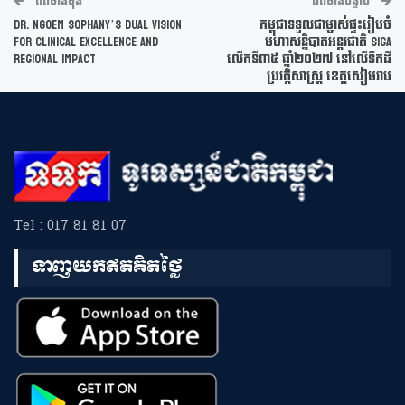
ព័ត៌មានមុន
ព័ត៌មានបន្ទាប់
Dr. Ngoem Sophany’s Dual Vision
កម្ពុជាទទួលជាម្ចាស់ផ្ទះរៀបចំ
for Clinical Excellence and
មហាសន្និបាតអន្តរជាតិ SIGA
Regional Impact
លើកទី៣៥ ឆ្នាំ២០២៧ នៅលើទឹកដី
ប្រវត្តិសាស្ត្រ ខេត្តសៀមរាប
Tel : 017 81 81 07
ទាញយកឥតគិតថ្លៃ