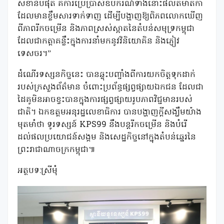
សំខាន់បំផុត គឺការប្រើប្រាស់ឧបករណ៍ទាំងនោះផលិតមាតិកា
ដែលមានខ្លឹមសារទាក់ទាញ ដើម្បីបង្ហាញឱ្យពិភពលោកឃើញ
ពីភាពរីកចម្រើន និងភាពស្រស់ស្អាតនៃតំបន់សមុទ្រកម្ពុជា
ដែលជាកត្តាគន្លឹះក្នុងការនាំមកនូវវិនិយោគិន និងភ្ញៀវ
ទេសចរ។”
ដំណើរទស្សនកិច្ចនេះ បានឆ្លុះបញ្ចាំងពីការយកចិត្តទុកដាក់
របស់ក្រសួងព័ត៌មាន ចំពោះប្រព័ន្ធផ្សព្វផ្សាយឯកជន ដែលជា
ដៃគូមិនអាចខ្វះបានក្នុងការផ្សព្វផ្សាយរូបភាពវិជ្ជមានរបស់
ជាតិ។ ឯកឧត្តមអនុរដ្ឋលេខាធិការ បានបង្ហាញក្តីសង្ឃឹមយ៉ាង
មុតមាំថា ទូរទស្សន៍ KPS99 នឹងបន្តរីកចម្រើន និងបំរើ
ដល់ផលប្រយោជន៍សង្គម និងសេដ្ឋកិច្ចនៅក្នុងតំបន់ឆ្នេរនៃ
ព្រះរាជាណាចក្រកម្ពុជា៕
អត្ថបទ:ស្រីមុំ