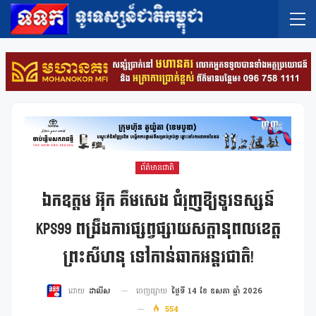
ព័ត៌មានជាតិ
ឯកឧត្តម អ៊ុក គឹមសេង ជំរុញឱ្យទូរទស្សន៍
KPS99 ពង្រឹងការផ្សព្វផ្សាយសក្តានុពលខេត្ត
ព្រះសីហនុ ទៅកាន់ឆាកអន្តរជាតិ!
ចេញផ្សាយ
ថ្ងៃទី 14 ខែ ឧសភា ឆ្នាំ 2026
ដោយ
ដាលីស
554