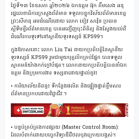
ថ្ងៃទី១៣ ខែឧសភា ឆ្នាំ២០២៦ ឯកឧត្តម អ៊ុក គឹមសេង អនុ
រដ្ឋលេខាធិការក្រសួងព័ត៌មាន ទទួលបន្ទុកវិស័យព័ត៌មានខេត្ត
ព្រះសីហនុ អមដំណើរដោយ លោក ខៀវ សាវ៉ុន ប្រធាន
ស្តីទីមន្ទីរព័ត៌មានខេត្ត បានអញ្ជើញចុះពិនិត្យ និងស្វែងយល់ពី
ដំណើរការទូទៅនៅស្ថានីយទូរទស្សន៍ KPS99។
ក្នុងឱកាសនោះ លោក Liu Tai នាយកប្រតិបត្តិនៃស្ថានីយ
ទូរទស្សន៍ KPS99 រួមជាមួយបុគ្គលិកគ្រប់ផ្នែក បានទទួល
ស្វាគមន៍យ៉ាងកក់ក្តៅបំផុត។ លោកនាយកប្រតិបត្តិបាននាំឯក
ឧត្តម និងក្រុមការងារ ទស្សនាដោយផ្ទាល់នូវ៖
• ការិយាល័យនិពន្ធ៖ ទីកន្លែងផលិត និងផ្ទៀងផ្ទាត់ខ្លឹមសារ
ព័ត៌មានប្រកបដោយវិជ្ជាជីវៈ។
• បន្ទប់គ្រប់គ្រងការផ្សាយ (Master Control Room):
ដែលបំពាក់ដោយបច្ចេកវិទ្យាឌីជីថលចុងក្រោយបង្អស់។