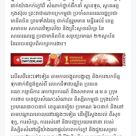
ដាក់យ៉ាងកក់ក្តៅពី សំណាក់ថ្នាក់ដឹកនាំ ស្ថានទូត, ស្ថានអគ្គ
កុងស៊ុល ព្រះរាជាណាចក្រកម្ពុជា ប្រចាំសាធារណរដ្ឋប្រជា
មានិតចិន ព្រមទាំងដៃគូ ពាក់ព័ន្ធរួមមាន មន្ទីរអប់រំ ខេត្ត
សមាគម សាកលវិទ្យាល័យ និងគ្រឹះស្ថានសិក្សា នៃ
សាធារណរដ្ឋ ប្រជាមានិតចិន សរុបប្រមាណ ២១ស្ថាប័ន
ដែលបានជួបពិភាក្សាការងារ។
លើសពីនេះទៅទៀត តាមការចង្អុលបង្ហាញ និងការយកចិត្ត
ទុកដាក់ដ៏ខ្ពង់ខ្ពស់ពី លោកជំទាវបណ្ឌិត ប្រធាន
គណៈកម្មាធិការ អាហារូបករណ៍ និងសមាគម អ.ម.ត ក្រុម
ការងារ បានជួបសំណេះសំណាល និស្សិតកម្ពុជា ក្រុងប៉េកាំ
ប្រមាណ៣០០នាក់ ខេត្តអានហ៊ួយ ប្រមាណ ៦០នាក់ និងនៅ
តាមបណ្តាលគោលដៅផ្សេងៗទៀត ដើម្បីស្វែងយល់ ពីសុខ
ទុក្ខ, ការសិក្សា, ការរស់នៅ និងបញ្ហាប្រឈមនានា របស់
និស្សិតសំដៅធ្វើយ៉ាងណាផ្តល់ភាពកក់ក្តៅ និងជួយសម្រប