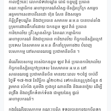
កាលថ្មីៗនេះ លោកជំទាវបណ្ឌិត ពេជ ចន្ទមុន្នី ប្រធាន
គណៈកម្មាធិការ អាហារូបករណ៍សិស្ស-និស្សិតក្រីក្រ សម្តេច
អគ្គមហាសេនាបតីតេជោ ហ៊ុន សែន និងសម្តេច
កិត្តិព្រឹទ្ធបណ្ឌិត និងជាប្រធាន សមាគម អ.ម.ត បានចាត់តាំង
ក្រុមការងារដឹកនាំដោយ ឯកឧត្តម ឡាវ វ៉ាន់ ប្រធាន
ការិយាល័យ គ្រឹះស្ថានសិក្សា នៃគណៈកម្មាធិការ
អាហារូបករណ៍ និងជាប្រធាន ការិយាល័យ កិច្ចការនិស្សិតក្រៅ
ប្រទេស នៃសមាគម អ.ម.ត ដឹកនាំក្រុមការងារ បំពេញ
បេសកកម្ម នៅសាធារណរដ្ឋ ប្រជាមានិតចិន ។
ដំណើរបេសកម្ម របស់ឯកឧត្តម ឡាវ វ៉ាន់ ប្រធានការិយាល័យ
កិច្ចការនិស្សិតក្រៅប្រទេស នៃសមាគម អ.ម.ត នៅ
សាធារណរដ្ឋ ប្រជាមានិតចិន មានរយៈពេល ១០ថ្ងៃ ចាប់ពី
ថ្ងៃទី ១៧-២៧ ខែវិច្ឆិកា ឆ្នាំ២០២៤ ទៅកាន់ខេត្តក្រុងចំនួន ៥
រួមមាន ប៉េកាំង គុនមីង ក្វាងចូវ ណាននីង និងអានហ៊ួយ ដើម្បី
ពង្រឹង និងពង្រីកទំនាក់ទំនង ជាមួយដៃគូ ផ្តល់
អាហារូបករណ៍។
ក្នុងដំណើរបេសកកម្ម គណៈប្រតិភូ ទទួលបានការយកចិត្តទុក