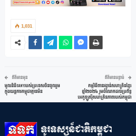
1,031
ព័ត៌មានមុន
ព័ត៌មានបន្ទាប់
មូលនិធិSanyរបស់ប្រទេសចិនចូលរួម
កម្មវិធីពានរង្វាន់សហគ្រិនខ្មែរ
ក្នុងយន្តការកម្ពុជាគ្មានមីន
ឆ្នាំ២០២៤ រួមចំណែកដល់ប្រព័ន្ធ
អេកូឡូស៊ីសហគ្រិនភាពរបស់កម្ពុជា