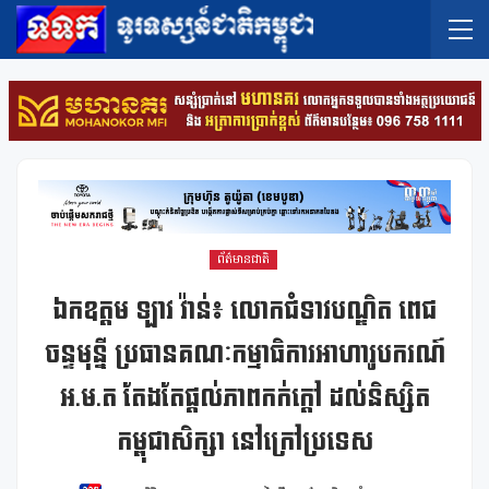
ព័ត៌មានជាតិ
ឯកឧត្តម ឡាវ វ៉ាន់៖ លោកជំទាវបណ្ឌិត ពេជ
ចន្ទមុន្នី ប្រធានគណៈកម្មាធិការអាហារូបករណ៍
អ.ម.ត តែងតែផ្តល់ភាពកក់ក្តៅ ដល់និស្សិត
កម្ពុជាសិក្សា នៅក្រៅប្រទេស