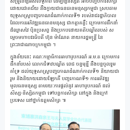
សម្រួលឱ្យអស់លទ្ធភាព ដើម្បីឱ្យនិស្សិត អាចបញ្ចប់ការសិក្សា
ដោយជោគជ័យ នឹងក្លាយជាធនធានមនុស្សកម្ពុជា ស្របតាម
យុទ្ធសាស្រ្តបញ្ចកោណដំណាក់កាលទី១ របស់រាជរដ្ឋាភិបាល
ដែលការអភិវឌ្ឍធនធានមនុស្ស ជាកត្តាគន្លឹះ ក្រោមការដឹកនាំ
ដ៏ឈ្លាសវៃ ប៉ិនប្រសព្វ និងប្រកបដោយគតិបណ្ឌិតរបស់ ស
ម្តេចមហាបវរធិបតី ហ៊ុន ម៉ាណែត នាយករដ្ឋមន្ត្រី នៃ
ព្រះរាជាណាចក្រកម្ពុជា ។
ក្នុងន័យនេះ គណៈកម្មាធិការអាហារូបករណ៍ អ.ម.ត ក្រោមការ
ដឹកនាំរបស់ លោកជំទាវបណ្ឌិត ពេជ ចន្ទមុន្នី នឹងបន្តចូលរួម
គាំទ្រ ដល់យុទ្ធសាស្ត្របញ្ចកោណដំណាក់កាលទី១ និយាយជា
រួម និងនិយាយដោយឡែកគឺ បញ្ចកោណទី១ ការអភិវឌ្ឍ
មូលធនមនុស្ស តាមរយៈការផ្តល់នូវ អាហារូបករណ៍ ដល់
សិស្ស-និស្សិតកម្ពុជា ទៅបន្តការសិក្សា នៅក្នុង និងក្រៅ
ប្រទេស នៅថ្នាក់ឧត្តមសិក្សា ៕