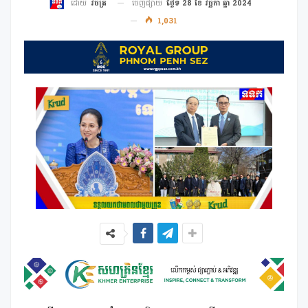
ចេញផ្សាយ
ថ្ងៃទី 28 ខែ វច្ឆិកា ឆ្នាំ 2024
ដោយ
វិចិត្រ
1,031