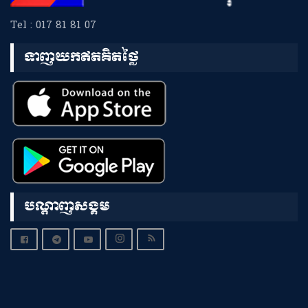
Tel : 017 81 81 07
ទាញយកឥតគិតថ្លៃ
បណ្តាញសង្គម